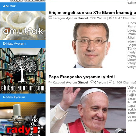
ezilm
A Mutfak
Erişim engeli sonrası X'te Ekrem İmamoğlu
Kategori:
Ayorum Güncel
|
0 Yorum
|
14847 Okunma08
X hes
Ekrem
büyüyo
İmamo
Siliv
adayı
E-kitap Ayorum
Başka
Türki
medya
büyüy
birço
fotoğ
veriy
Papa Françesko yaşamını yitirdi.
Kategori:
Ayorum Güncel
|
0 Yorum
|
14406 Okunma21
Vatika
88 ya
sağlı
Radyo Ayorum
yaşamı
ilk La
papal
açıkl
Tanrı
ve on
yer al