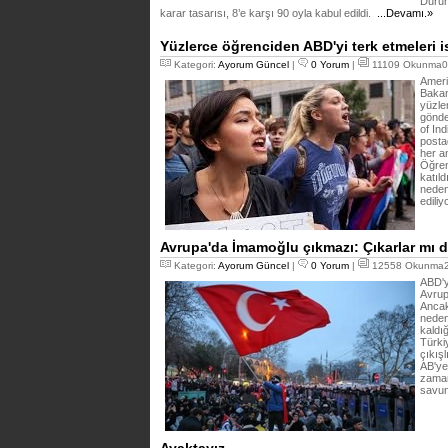
Durum
karar tasarısı, 8’e karşı 90 oyla kabul edildi.
...Devamı.»
Yüzlerce öğrenciden ABD'yi terk etmeleri i
Kategori:
Ayorum Güncel
|
0 Yorum
|
11109 Okunma01
Ameri
Bakanl
yüzle
gönde
of Ind
postad
her an
Öğrenc
katıl
nedeni
ediliy
Avrupa'da İmamoğlu çıkmazı: Çıkarlar mı d
Kategori:
Ayorum Güncel
|
0 Yorum
|
12558 Okunma27
ABD'y
Avrup
Ancak
nedeni
kaldığ
Türkiy
çıkışl
AB'ye
zaman
savun