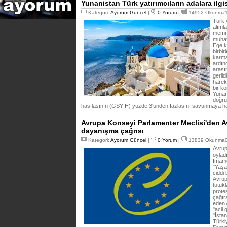
Yunanistan Türk yatırımcıların adalara ilgi
Kategori:
Ayorum Güncel
|
0 Yorum
|
14952 Okunma14
Türk 
alıml
memnu
muhaf
Ege k
birbir
karmaş
ardın
arası
geril
harek
bir ko
Yunan
doğrud
hasılasının (GSYİH) yüzde 3'ünden fazlasını savunmaya h
Avrupa Konseyi Parlamenter Meclisi'den A
dayanışma çağrısı
Kategori:
Ayorum Güncel
|
0 Yorum
|
13839 Okunma09
Avrup
oylad
İmamo
"Yaşa
ciddi 
Avrup
tutuk
prote
çağır
eden 
"acil
"İsta
Türki