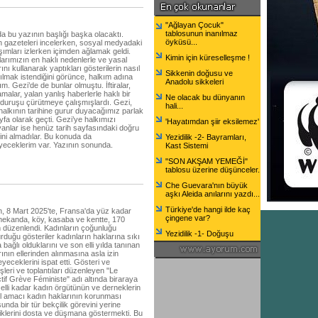
"Ağlayan Çocuk"
tablosunun inanılmaz
da bu yazının başlığı başka olacaktı.
öyküsü...
 gazeteleri incelerken, sosyal medyadaki
şımları izlerken içimden ağlamak geldi.
Kimin için küreselleşme !
larımızın en haklı nedenlerle ve yasal
ını kullanarak yaptıkları gösterilerin nasıl
Sikkenin doğusu ve
tılmak istendiğini görünce, halkım adına
Anadolu sikkeleri
m. Gezi’de de bunlar olmuştu. İftiralar,
malar, yalan yanlış haberlerle haklı bir
Ne olacak bu dünyanın
 duruşu çürütmeye çalışmışlardı. Gezi,
hali...
halkının tarihine gurur duyacağımız parlak
yfa olarak geçti. Gezi’ye halkımızı
'Hayatımdan şiir eksilemez'
yanlar ise henüz tarih sayfasındaki doğru
rini almadılar. Bu konuda da
Yezidilik -2- Bayramları,
yeceklerim var. Yazının sonunda.
Kast Sistemi
"SON AKŞAM YEMEĞİ"
tablosu üzerine düşünceler.
Che Guevara'nın büyük
aşkı Aleida anılarını yazdı...
Türkiye'de hangi ilde kaç
, 8 Mart 2025'te, Fransa'da yüz kadar
çingene var?
mekanda, köy, kasaba ve kentte, 170
 düzenlendi. Kadınların çoğunluğu
Yezidilik -1- Doğuşu
urduğu gösteriler kadınların haklarına sıkı
 bağlı olduklarını ve son elli yılda tanınan
ının ellerinden alınmasına asla izin
yeceklerini ispat etti. Gösteri ve
şleri ve toplantıları düzenleyen "Le
ctif Grève Féministe" adı altında biraraya
 elli kadar kadın örgütünün ve derneklerin
cil amacı kadın haklarının korunması
unda bir tür bekçilik görevini yerine
diklerini dosta ve düşmana göstermekti. Bu