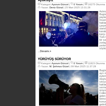
Ayaktayız
Kategori:
Ayorum Güncel
|
0 Yorum
|
16275 Okunma
Yazan:
Deniz Günal
| 25 Mart 2025 13:31:28
Aslın
Bugün
payla
İnsan
haklar
çarpı
utandı
karala
karşı
Türk 
bir sa
zorla
yerle
söyle
...Devamı.»
YÜRÜYÜŞ SÜRÜYOR
Kategori:
Ayorum Güncel
|
0 Yorum
|
11823 Okunma
Yazan:
M. Şehmus Güzel
| 09 Mart 2025 11:37:28
Bugün
ayrı 
eylem
oluşt
sıkıya
haklar
verme
ürüyü
Colle
gelen
birin
konus
getir