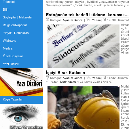
Teknoloji
seslerini duyuyoruz, olayları, öyküleri yaşayanların heyec
"havaya giriyoruz". Çocuk, kadın, erkek işçilerle birlikte y
Bilim
Erdoğan'ın tek hedefi iktidarını korumak…
Söyleşiler | Makaleler
Kategori:
Ayorum Güncel
|
0 Yorum
|
12390 Okunma1
Alman
Belgeler/Raporlar
açılı
tören
'Hayır'lı Demokrasi
kör e
ülkesi
Wikileaks
PKK'n
göster
Medya
gerçek
Alman
Özel Dosyalar
Yazı Dizileri
İşçiyi Bırak Kutlasın
Kategori:
Ayorum Güncel
|
0 Yorum
|
14532 Okunma
Yazan:
Metin Atamer
| 16 Mayıs 2025 17:48:07
Mutla
yılla
kulla
inanı
Köşe Yazarları
Çalış
işçile
işvere
İnsan
kazan
kurulu
ve iş
Ekmek
yüzde