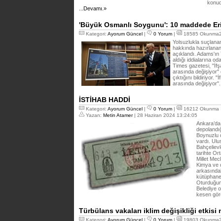
konuda
...Devamı.»
'Büyük Osmanlı Soygunu': 10 maddede E
Kategori:
Ayorum Güncel
|
0 Yorum
|
18585 Okunma27
Yolsuzlukla suçlan
hakkında hazırlanan
açıklandı. Adams'ın
aldığı iddialarına od
Times gazetesi, "İfş
arasında değişiyor"
çıktığını bildiriyor.
arasında değişiyor"
İSTİHAB HADDİ
Kategori:
Ayorum Güncel
|
0 Yorum
|
16212 Okunma
Yazan:
Metin Atamer
| 28 Haziran 2024 13:24:05
Ankara’da 
depolandığ
Boynuzlu d
vardı. Ulu
Bahçelievl
tarihte Or
Millet Mec
Kimya ve d
arkasındak
kütüphanem
Oturduğum
Belediye o
kesen gör
Türbülans vakaları iklim değişikliği etkisi
Kategori:
Ayorum Güncel
|
0 Yorum
|
19803 Okunma27