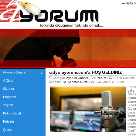
radyo.ayorum.com'a HOŞ GELDİNİZ
Ayorum Güncel
Kategori:
Ayorum Güncel
|
0 Yorum
|
10626 Okunma
A Çizgi
Yazan:
M. Şehmus Güzel
| 24 Eylül 2025 11:22:29
Ferru
Siyaset
çalışm
zihin 
Ekonomi
ayoru
sonra
Yaşam
Buyur
Çalış
binbir
Kültür/Sanat
sayıs
ayoru
Felsefe
dostla
tekno
Çevre
"inci
içind