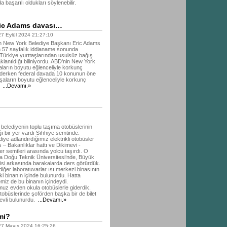
 başarılı oldukları söylenebilir.
ric Adams davası…
 Eylül 2024 21:27:10
an New York Belediye Başkanı Eric Adams
 57 sayfalık iddianame sonunda
 Türkiye yurttaşlarından usulsüz bağış
aklanıldığı biliniyordu. ABD'nin New York
aların boyutu eğlenceliyle korkunç
 derken federal davada 10 konunun öne
 "İfşaların boyutu eğlenceliyle korkunç
.
...Devamı.»
belediyenin toplu taşıma otobüslerinin
ı bir yer vardı Sıhhiye semtinde.
iye adlandırdığımız elektrikli otobüsler
s – Bakanlıklar hattı ve Dikimevi -
er semtleri arasında yolcu taşırdı. O
ta Doğu Teknik Üniversitesi’nde, Büyük
lisi arkasında barakalarda ders görürdük.
iğer laboratuvarlar ısı merkezi binasının
i binanın içinde bulunurdu. Hatta
iz de bu binanın içindeydi.
uz evden okula otobüslerle giderdik.
tobüslerinde şoförden başka bir de bilet
evli bulunurdu.
...Devamı.»
 mi?
 Mayıs 2024 16:25:26