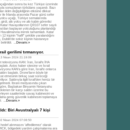
uçağından sonra bu kez Türkiye üzerinde
yla sonuçlanan türbülans yaşandı. Bazı
ları iklim değişikliğinin etkisine dikkat
ar ile İrlanda arasında Pazar günü sefer
yolcu uçağı, Türkiye semalarında
girdi, altı yolcu ve altı kabin görevlisi
 Katar Havayollarının QR107 sefer sayılı
ha'dan başlayan yolculuğunu planlandığı
n Havalimanına inerek tamamladı. Katar
ı 12 kişinin "hafif" şekilde yaralandığını
, Dublin'de sekiz kişinin hastaneye
 belirtildi.
...Devamı.»
il gerilimi tırmanıyor.
 Nisan 2024 21:19:09
et televizyonu KAN: İran, İsrail'e İHA
aşlattı. Axios haber sitesine ve İsrail
evizyonu KAN'a göre İran, İsrail'e onlarca
aldırı başlattı. Drone'ların böyle bir
at etmesinin birkaç saat süreceği
iliyor. Saldırıyla ilgili İsrail'den henüz bir
gelmedi. İbrani medyasında çıkan
 göre, Başbakan Binyamin Netanyahu
eklenen bir karşı saldırı üzerine bu
erleyen saatlerinde savaş kabinesini ve
daha geniş güvenlik kabinesini toplamaya
i.
...Devamı.»
ı: Biri Avustralyalı 7 kişi
 Nisan 2024 07:08:50
edef alınmasını 'affedilemez' olarak
 WCK, bölgedeki yardım çalışmalarına ara