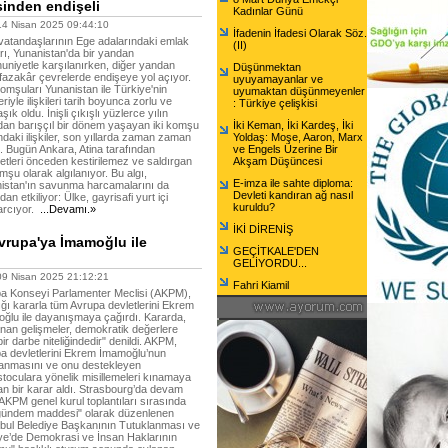
sinden endişeli
Kadınlar Günü
 Nisan 2025 09:44:10
İfadenin İfadesi Olarak Söz.
vatandaşlarının Ege adalarındaki emlak
(II)
arı, Yunanistan'da bir yandan
niyetle karşılanırken, diğer yandan
Düşünmektan
azakâr çevrelerde endişeye yol açıyor.
uyuyamayanlar ve
omşuları Yunanistan ile Türkiye'nin
uyumaktan düşünmeyenler
leriyle ilişkileri tarih boyunca zorlu ve
: Türkiye çelişkisi
ık oldu. İnişli çıkışlı yüzlerce yılın
dan barışçıl bir dönem yaşayan iki komşu
İki Keman, İki Kardeş, İki
ndaki ilişkiler, son yıllarda zaman zaman
Yoldaş: Moşe, Aaron, Marx
di. Bugün Ankara, Atina tarafından
ve Engels Üzerine Bir
etleri önceden kestirilemez ve saldırgan
Akşam Düşüncesi
mşu olarak algılanıyor. Bu algı,
E-imza ile sahte diploma:
istan'ın savunma harcamalarını da
Devleti kandıran ağ nasıl
an etkiliyor: Ülke, gayrisafi yurt içi
kuruldu?
arcıyor.
...Devamı.»
İKİ DİRENİŞ
vrupa'ya İmamoğlu ile
GEÇİTKALE'DEN
GELİYORDU...
 Nisan 2025 21:12:21
Fahri Kiamil
a Konseyi Parlamenter Meclisi (AKPM),
ığı kararla tüm Avrupa devletlerini Ekrem
ğlu ile dayanışmaya çağırdı. Kararda,
nan gelişmeler, demokratik değerlere
bir darbe niteliğindedir" denildi. AKPM,
a devletlerini Ekrem İmamoğlu’nun
lanmasını ve onu destekleyen
stoculara yönelik misillemeleri kınamaya
an bir karar aldı. Strasbourg’da devam
AKPM genel kurul toplantıları sırasında
 gündem maddesi" olarak düzenlenen
nbul Belediye Başkanının Tutuklanması ve
ye’de Demokrasi ve İnsan Haklarının