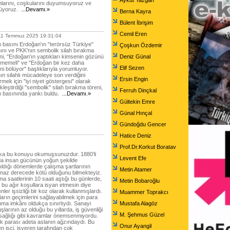
Aykut Yazgan
anlarını, coşkularını duyumsuyoruz ve
ürüyoruz.
...Devamı.»
Berna Kayra
Bülent İbrişim
Cemil Eren
1 Temmuz 2025 19:31:04
 basını Erdoğan'ın "terörsüz Türkiye"
Çoşkun Özdemir
mını ve PKK'nın sembolik silah bırakma
ini, "Erdoğan'ın yaptıkları kimsenin gözünü
Deniz Günal
tmemeli" ve "Erdoğan bir kez daha
Elif Sezen
ni bölüyor" başlıklarıyla yorumluyor.
ın silahlı mücadeleye son verdiğini
Ersin Engin
mek için "iyi niyet göstergesi" olarak
leştirdiği "sembolik" silah bırakma töreni,
Ferruh Dinçkal
 basınında yankı buldu.
...Devamı.»
Gültekin Emre
Günal Hınçal
Gündoğdu Gencer
Hatice Deniz
Prof.Dr.Korkut Boratav
ka bu konuyu okumuşsunuzdur. 1880’li
Levent Efe
rda insan gücünün yoğun şekilde
nıldığı dönemlerde çalışma şartlarının
Metin Atamer
lmaz derecede kötü olduğunu bilmekteyiz.
ma saatlerinin 10 saati aştığı bu günlerde,
Metin Bobaroğlu
r bu ağır koşullara isyan etmesin diye
nler işsizliği bir koz olarak kullanmışlardı.
Muammer Toprakcı
ların geçimlerini sağlayabilmek için para
ma imkânı oldukça sınırlıydı. Sanayi
Mustafa Alagöz
şlarının az olduğu bu yıllarda, iş güvenliği
M. Şehmus Güzel
 sağlığı gibi kavramlar önemsenmiyordu.
 parası adeta aslanın ağzındaydı. Bu
Onur Ayangil
n işçi, işveren tarafından çok