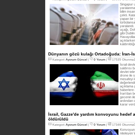
Singapur 
yaralanma
bilim insan
çekti. Kat
yapan bir 
türbülansa 
yaralandı.
uçağı, Do
gibi Dubli
Havayollar
açıklarken
kaldırıldığı
Dünyanın gözü kulağı Ortadoğuda: İran-İsra
Kategori:
Ayorum Güncel
|
0 Yorum
|
17535 Okunma13
İsrail devl
saldırısı b
devlet tel
drone ile s
mesafeyi k
değerlendir
açıklama 
haberlere
İran'dan b
gecenin il
ardından 
karar verd
İsrail, Gazze'de yardım konvoyunu hedef ald
öldürüldü
Kategori:
Ayorum Güncel
|
0 Yorum
|
17346 Okunma02
Konvoyun h
niteleyen