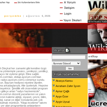
p e r ş e m b e
|
a ğ u s t o s
6, 2026
h Dinçkal her zamanki gibi kendine özgü
a yöntemiyle yaratıcı, yenileyici, yenilikçi,
açıcı bir eyleme girişti. Eline sağlık.
m.com'dan, ekitap.ayorum.com'dan
 radyo.ayorum.com'u cömertçe sundu.
Akasya Kansu
un. Bayram hediyesi niyetine diyelim.
ma arkadaşlarıyla. Aile üyeleriyle. Hepsine
Avraham Zafer İşcen
 teşekkür. Şimdilik elli civarındaki program
ı gitikçe artan "radyo hazinemizde",
Aynur Çağlı
m.com'un düzenli yazarlarının ve yakın
Ayşe Özer
rının kaleme aldığı, siyaset, çevre, bilim,
loji, sanat ve diğer konularda pek çok
Ayşin Uysal
" bulmak mümkün. "Kitap inceleme" takımı
e yer alan programlarda anlatanların