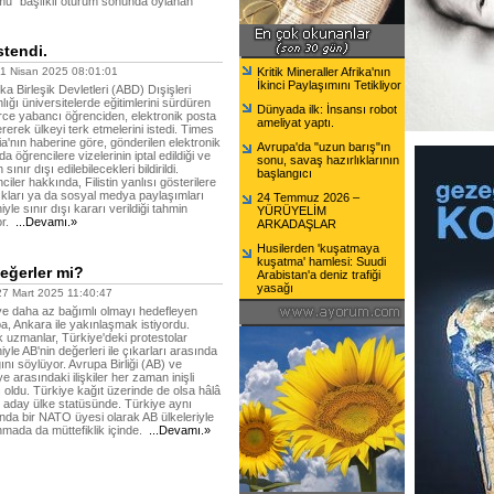
u" başlıklı oturum sonunda oylanan
stendi.
 Nisan 2025 08:01:01
Kritik Mineraller Afrika'nın
İkinci Paylaşımını Tetikliyor
ka Birleşik Devletleri (ABD) Dışişleri
ığı üniversitelerde eğitimlerini sürdüren
Dünyada ilk: İnsansı robot
rce yabancı öğrenciden, elektronik posta
ameliyat yaptı.
rerek ülkeyi terk etmelerini istedi. Times
ia'nın haberine göre, gönderilen elektronik
Avrupa'da "uzun barış"ın
a öğrencilere vizelerinin iptal edildiği ve
sonu, savaş hazırlıklarının
 sınır dışı edilebilecekleri bildirildi.
başlangıcı
iler hakkında, Filistin yanlısı gösterilere
dıkları ya da sosyal medya paylaşımları
24 Temmuz 2026 –
yle sınır dışı kararı verildiği tahmin
YÜRÜYELİM
or.
...Devamı.»
ARKADAŞLAR
Husilerden 'kuşatmaya
kuşatma' hamlesi: Suudi
eğerler mi?
Arabistan'a deniz trafiği
yasağı
 Mart 2025 11:40:47
e daha az bağımlı olmayı hedefleyen
a, Ankara ile yakınlaşmak istiyordu.
 uzmanlar, Türkiye'deki protestolar
yle AB'nin değerleri ile çıkarları arasında
ını söylüyor. Avrupa Birliği (AB) ve
e arasındaki ilişkiler her zaman inişli
ı oldu. Türkiye kağıt üzerinde de olsa hâlâ
 aday ülke statüsünde. Türkiye aynı
da bir NATO üyesi olarak AB ülkeleriyle
mada da müttefiklik içinde.
...Devamı.»