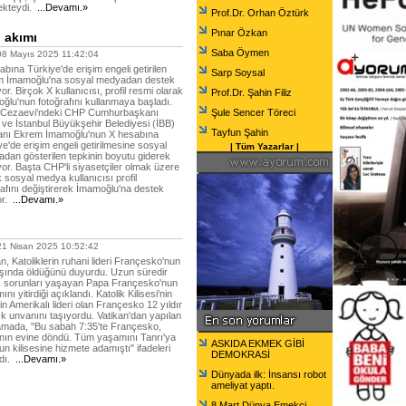
ekteydi.
...Devamı.»
Prof.Dr. Orhan Öztürk
Pınar Özkan
 akımı
Saba Öymen
 Mayıs 2025 11:42:04
abına Türkiye'de erişim engeli getirilen
Sarp Soysal
 İmamoğlu'na sosyal medyadan destek
r. Birçok X kullanıcısı, profil resmi olarak
Prof.Dr. Şahin Filiz
ğlu'nun fotoğrafını kullanmaya başladı.
ri Cezaevi'ndeki CHP Cumhurbaşkanı
Şule Sencer Töreci
 ve İstanbul Büyükşehir Belediyesi (İBB)
Tayfun Şahin
nı Ekrem İmamoğlu'nun X hesabına
ye'de erişim engeli getirilmesine sosyal
|
Tüm Yazarlar
|
dan gösterilen tepkinin boyutu giderek
or. Başta CHP'li siyasetçiler olmak üzere
k sosyal medya kullanıcısı profil
rafını değiştirerek İmamoğlu'na destek
or.
...Devamı.»
 Nisan 2025 10:52:42
n, Katoliklerin ruhani lideri Françesko'nun
şında öldüğünü duyurdu. Uzun süredir
k sorunları yaşayan Papa Françesko'nun
nı yitirdiği açıklandı. Katolik Kilisesi'nin
tin Amerikalı lideri olan Françesko 12 yıldır
ık unvanını taşıyordu. Vatikan'dan yapılan
amada, "Bu sabah 7:35'te Françesko,
'nın evine döndü. Tüm yaşamını Tanrı'ya
ASKIDA EKMEK GİBİ
un kilisesine hizmete adamıştı" ifadeleri
DEMOKRASİ
dı.
...Devamı.»
Dünyada ilk: İnsansı robot
ameliyat yaptı.
8 Mart Dünya Emekçi