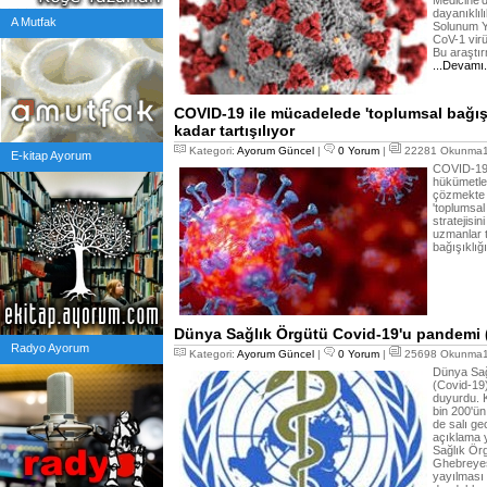
Medicine'
dayanıklıl
A Mutfak
Solunum Y
CoV-1 virü
Bu araştı
...Devamı
COVID-19 ile mücadelede 'toplumsal bağışık
kadar tartışılıyor
Kategori:
Ayorum Güncel
|
0 Yorum
|
22281 Okunma18
E-kitap Ayorum
COVID-19 
hükümetler
çözmekte z
'toplumsal 
stratejisi
uzmanlar t
bağışıklığ
Dünya Sağlık Örgütü Covid-19'u pandemi (s
Radyo Ayorum
Kategori:
Ayorum Güncel
|
0 Yorum
|
25698 Okunma12
Dünya Sağ
(Covid-19)
duyurdu. 
bin 200'ün
de salı ge
açıklama y
Sağlık Ör
Ghebreyes
yayılması 