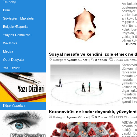
Teknoloji
Ani koku ka
göstermes
Bilim
belirtiliyo
veriler, b
Söyleşiler | Makaleler
ani koku k
taşıyıcısı
Alert’ün h
Belgeler/Raporlar
kulak, bu
İtalya’da, 
'Hayır'lı Demokrasi
yaklaşık ü
bilinen ko
Wikileaks
...Devamı
Medya
Sosyal mesafe ve kendini izole etmek ne
Özel Dosyalar
Kategori:
Ayorum Güncel
|
0 Yorum
|
22044 Okunma24
Koronavir
Yazı Dizileri
dünyanın b
farklı olsa
mesafe koy
hastaların 
yetkililer
kalmasını
dışarı çıkt
mesafede b
yeterli ol
işaretini v
Köşe Yazarları
Koronavirüs ne kadar dayanıklı, yüzeylerd
Kategori:
Ayorum Güncel
|
0 Yorum
|
21933 Okunma21
ABD'de Ul
havada, pl
kaldığını 
yapıldı. B