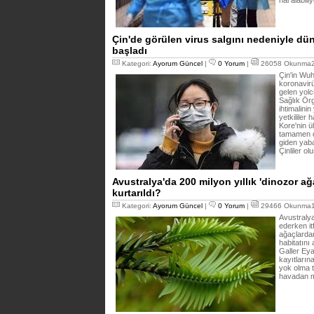
hal alabili
Çin'de görülen virus salgını nedeniyle d
başladı
Kategori:
Ayorum Güncel
|
0 Yorum
|
26058 Okunma22
Çin'in Wu
koronavirü
gelen yolc
Sağlık Ör
ihtimalini
yetkililer
Kore'nin ü
tamamen d
giden yaba
Çinliler ol
Avustralya'da 200 milyon yıllık 'dinozor a
kurtarıldı?
Kategori:
Ayorum Güncel
|
0 Yorum
|
29466 Okunma16
Avustraly
ederken it
ağaçlardan
habitatını
Galler Eya
kayıtların
yok olma t
havadan m