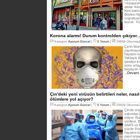
“restauran
attılar. Ki
Kimi bakka
Böylesi hi
cografyası,
bozuk. Yü
Korona alarmı! Durum kontrolden çıkıyor
Kategori:
Ayorum Güncel
|
0 Yorum
|
29889 Okunma29
Çin'in Wu
yayılmaya
hayatını k
Yaklaşık 6
şimdiye k
sonu orta
başlayan 
...Devamı
Çin'deki yeni virüsün belirtileri neler, nası
ölümlere yol açıyor?
Kategori:
Ayorum Güncel
|
0 Yorum
|
25839 Okunma27
Çin'de ort
yakından bi
ediyor. Bu
veriliyor.
SARS ve M
yüzde 9'u
hayatını k
nasıl orta