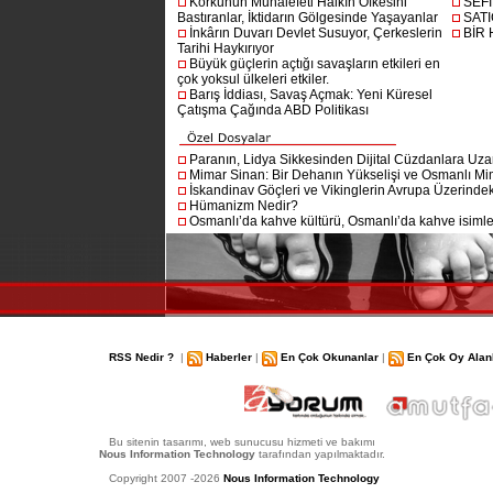
Korkunun Muhalefeti Halkın Öfkesini
SEF
Bastıranlar, İktidarın Gölgesinde Yaşayanlar
SAT
İnkârın Duvarı Devlet Susuyor, Çerkeslerin
BİR
Tarihi Haykırıyor
Büyük güçlerin açtığı savaşların etkileri en
çok yoksul ülkeleri etkiler.
Barış İddiası, Savaş Açmak: Yeni Küresel
Çatışma Çağında ABD Politikası
Paranın, Lidya Sikkesinden Dijital Cüzdanlara Uza
Mimar Sinan: Bir Dehanın Yükselişi ve Osmanlı Mim
İskandinav Göçleri ve Vikinglerin Avrupa Üzerindeki
Hümanizm Nedir?
Osmanlı’da kahve kültürü, Osmanlı’da kahve isimler
RSS Nedir ?
|
Haberler
|
En Çok Okunanlar
|
En Çok Oy Alan
Bu sitenin tasarımı, web sunucusu hizmeti ve bakımı
Nous Information Technology
tarafından yapılmaktadır.
Copyright 2007 -2026
Nous Information Technology