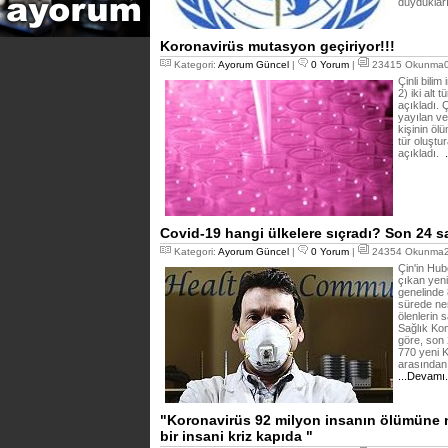
duydukları
Koronavirüs mutasyon geçiriyor!!!
Kategori:
Ayorum Güncel
|
0 Yorum
|
23415 Okunma05
Çinli bili
2) iki alt
açıkladı. Ç
yayılan ve
kişinin öl
tür oluştu
açıkladı.
.
Covid-19 hangi ülkelere sıçradı? Son 24 s
Kategori:
Ayorum Güncel
|
0 Yorum
|
24354 Okunma27
Çin'in Hub
çıkan yeni
genelinde 
sürede ne
ölenlerin s
Sağlık Ko
göre, son 
770 yeni K
arasından 
...Devamı
"Koronavirüs 92 milyon insanın ölümüne ne
bir insani kriz kapıda "