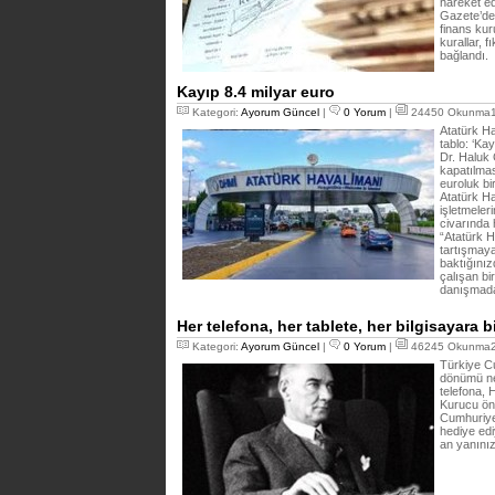
hareket e
Gazete’de 
finans kuru
kurallar, 
bağlandı.
Kayıp 8.4 milyar euro
Kategori:
Ayorum Güncel
|
0 Yorum
|
24450 Okunma18
Atatürk Ha
tablo: ‘Ka
Dr. Haluk 
kapatılmas
euroluk bi
Atatürk Ha
işletmeler
civarında 
“Atatürk 
tartışmaya
baktığınız
çalışan b
danışmada
Her telefona, her tablete, her bilgisayara 
Kategori:
Ayorum Güncel
|
0 Yorum
|
46245 Okunma28
Türkiye Cu
dönümü ne
telefona, 
Kurucu ön
Cumhuriye
hediye edi
an yanınız