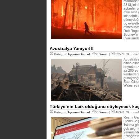
mahalleler
23 kişinin
askerler g
etkili ola
için tehdi
güneydoğus
üç eyalett
etmesi ist
Rob Rogers
Sydney'in 
uyarısınd
Avustralya Yanıyor!!!
Kategori:
Ayorum Güncel
|
0 Yorum
|
32574 Okunma01
Avustralya
altına al
boyutlara 
az 200 ev 
kaybedenle
güneydoğu
East Gipp
Wales eyal
Türkiye’nin Laik olduğunu söyleyecek kaç 
Kategori:
Ayorum Güncel
|
0 Yorum
|
46341 Okunma19
Resmi Gaz
Genel Baş
'İslama g
çok geçme
yayınland
Erdoğan’ın