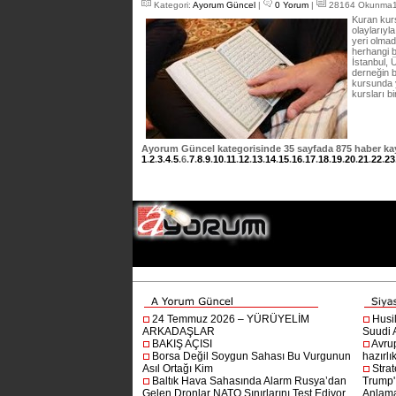
Kategori:
Ayorum Güncel
|
0 Yorum
|
28164 Okunma15
Kuran kurs
olaylarıy
yeri olma
herhangi b
İstanbul, 
derneğin b
kursunda y
kursları b
Ayorum Güncel
kategorisinde
35
sayfada
875
haber kayı
1
.
2
.
3
.
4
.
5
.
6
.
7
.
8
.
9
.
10
.
11
.
12
.
13
.
14
.
15
.
16
.
17
.
18
.
19
.
20
.
21
.
22
.
23
24 Temmuz 2026 – YÜRÜYELİM
Husi
ARKADAŞLAR
Suudi A
BAKIŞ AÇISI
Avru
Borsa Değil Soygun Sahası Bu Vurgunun
hazırlı
Asıl Ortağı Kim
Stra
Baltık Hava Sahasında Alarm Rusya’dan
Trump'ı
Gelen Dronlar NATO Sınırlarını Test Ediyor
Anlam