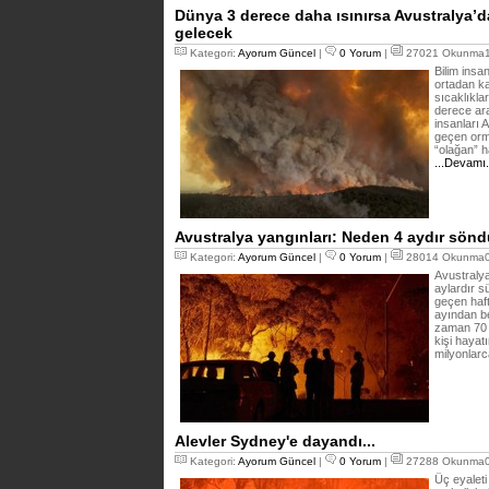
Dünya 3 derece daha ısınırsa Avustralya’d
gelecek
Kategori:
Ayorum Güncel
|
0 Yorum
|
27021 Okunma14
Bilim insa
ortadan k
sıcaklıkla
derece ara
insanları 
geçen orm
“olağan” h
...Devamı
Avustralya yangınları: Neden 4 aydır sön
Kategori:
Ayorum Güncel
|
0 Yorum
|
28014 Okunma07
Avustraly
aylardır s
geçen haft
ayından be
zaman 70 
kişi hayat
milyonlar
Alevler Sydney'e dayandı...
Kategori:
Ayorum Güncel
|
0 Yorum
|
27288 Okunma04
Üç eyaleti 