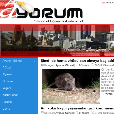
Şimdi de hanta virüsü can almaya başladı
Ayorum Güncel
Kategori:
Ayorum Güncel
|
0 Yorum
|
30642 Okunma24
A Çizgi
Çin’den ko
can almay
Siyaset
2019'da or
kasıp kav
Ekonomi
ederken, Ç
Global Ti
bir kişini
Yaşam
(hantavirü
...Devamı
Kültür/Sanat
Felsefe
Ani koku kaybı yaşayanlar gizli koronavirüs
Çevre
Kategori:
Ayorum Güncel
|
0 Yorum
|
27291 Okunma24