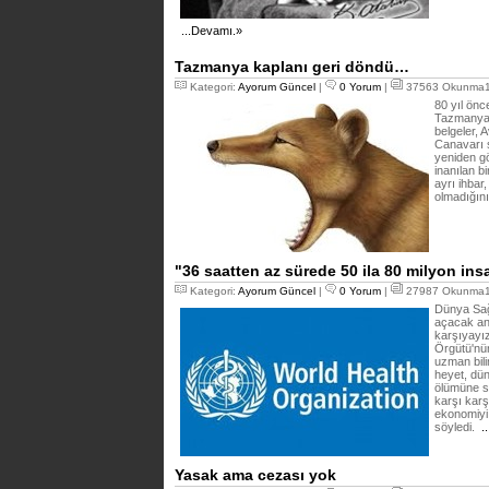
...Devamı.»
Tazmanya kaplanı geri döndü…
Kategori:
Ayorum Güncel
|
0 Yorum
|
37563 Okunma18
80 yıl önc
Tazmanya 
belgeler,
Canavarı 
yeniden gö
inanılan b
ayrı ihbar
olmadığını
"36 saatten az sürede 50 ila 80 milyon ins
Kategori:
Ayorum Güncel
|
0 Yorum
|
27987 Okunma19
Dünya Sağ
açacak ani
karşıyayı
Örgütü'nün
uzman bili
heyet, dü
ölümüne se
karşı karş
ekonomiyi 
söyledi.
.
Yasak ama cezası yok