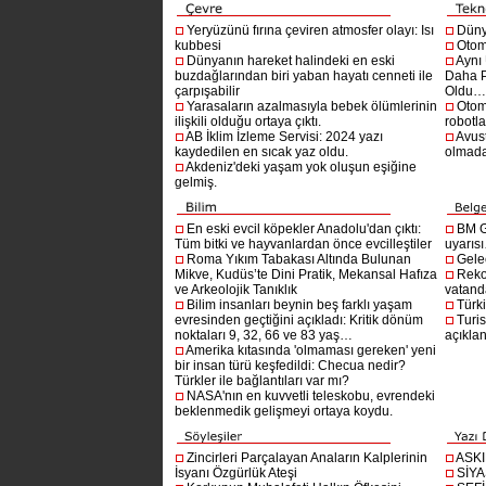
Yeryüzünü fırına çeviren atmosfer olayı: Isı
Dünya
kubbesi
Otom
Dünyanın hareket halindeki en eski
Aynı
buzdağlarından biri yaban hayatı cenneti ile
Daha P
çarpışabilir
Oldu
Yarasaların azalmasıyla bebek ölümlerinin
Otom
ilişkili olduğu ortaya çıktı.
robotl
AB İklim İzleme Servisi: 2024 yazı
Avust
kaydedilen en sıcak yaz oldu.
olmad
Akdeniz'deki yaşam yok oluşun eşiğine
gelmiş.
En eski evcil köpekler Anadolu'dan çıktı:
BM G
Tüm bitki ve hayvanlardan önce evcilleştiler
uyarıs
Roma Yıkım Tabakası Altında Bulunan
Gelec
Mikve, Kudüs’te Dini Pratik, Mekansal Hafıza
Reko
ve Arkeolojik Tanıklık
vatanda
Bilim insanları beynin beş farklı yaşam
Türki
evresinden geçtiğini açıkladı: Kritik dönüm
Turis
noktaları 9, 32, 66 ve 83 yaş…
açıklan
Amerika kıtasında 'olmaması gereken' yeni
bir insan türü keşfedildi: Checua nedir?
Türkler ile bağlantıları var mı?
NASA'nın en kuvvetli teleskobu, evrendeki
beklenmedik gelişmeyi ortaya koydu.
Zincirleri Parçalayan Anaların Kalplerinin
ASK
İsyanı Özgürlük Ateşi
SİYA