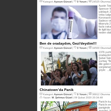
Kategori:
Ayorum Güncel
|
0 Yorum
|
24525 Okunma24
Austin Tek
Spencer We
yaklaşık 
veba salgı
Koronavir
Sadece vi
itibarıyla 
fazla vaka
ile ilgili 
neden olab
Ben de oradaydım, Gezi'deydim!!!
Kategori:
Ayorum Güncel
|
0 Yorum
|
34500 Okunma16
1376 yurtt
oradaydım
Şubat Sal
yurttaş "
dile gelen
yargılanam
şöyle:
...
Chinatown’da Panik
Kategori:
Ayorum Güncel
|
0 Yorum
|
36912 Okunma
Yazan:
M. Şehmus Güzel
| 09 Şubat 2020 20:34:48
Paris’in k
Paris’in e
paniginde :
aşevleri, 