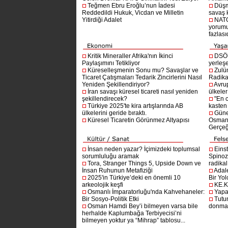
Teğmen Ebru Eroğlu’nun İadesi
Düşm
Reddedildi Hukuk, Vicdan ve Milletin
savaş 
Yitirdiği Adalet
NATO
yorumu
fazlasıd
Kritik Mineraller Afrika'nın İkinci
DSÖ’
Paylaşımını Tetikliyor
yerleşe
Küreselleşmenin Sonu mu? Savaşlar ve
Zulü
Ticaret Çatışmaları Tedarik Zincirlerini Nasıl
Radika
Yeniden Şekillendiriyor?
Avru
İran savaşı küresel ticareti nasıl yeniden
ülkeler
şekillendirecek?
"En 
Türkiye 2025'te kira artışlarında AB
kasten
ülkelerini geride bıraktı.
Güne
Küresel Ticaretin Görünmez Altyapısı
Osmanlı
Gerçeğ
İnsan neden yazar? İçimizdeki toplumsal
Einst
sorumluluğu aramak
Spinoz
Tora, Stranger Things 5, Upside Down ve
radikal 
İnsan Ruhunun Metafiziği
Adal
2025'in Türkiye’deki en önemli 10
Bir Yol
arkeolojik keşfi
KE.K
Osmanlı İmparatorluğu'nda Kahvehaneler:
Yapa
Bir Sosyo-Politik Etki
Tutu
Osman Hamdi Bey’i bilmeyen varsa bile
donma
herhalde Kaplumbağa Terbiyecisi’ni
bilmeyen yoktur ya “Mihrap” tablosu...