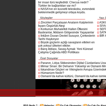
bir insan türü keşfedildi: Checua nedir?
Türkler ile bağlantıları var mı?
NASA'nın en kuvvetli teleskobu, evrendeki
beklenmedik gelişmeyi ortaya koydu.
Zincirleri Parçalayan Anaların Kalplerinin
ASK
İsyanı Özgürlük Ateşi
SİYA
Korkunun Muhalefeti Halkın Öfkesini
SEF
Bastıranlar, İktidarın Gölgesinde Yaşayanlar
SAT
İnkârın Duvarı Devlet Susuyor, Çerkeslerin
BİR
Tarihi Haykırıyor
Büyük güçlerin açtığı savaşların etkileri en
çok yoksul ülkeleri etkiler.
Barış İddiası, Savaş Açmak: Yeni Küresel
Çatışma Çağında ABD Politikası
Paranın, Lidya Sikkesinden Dijital Cüzdanlara Uza
Mimar Sinan: Bir Dehanın Yükselişi ve Osmanlı Mim
İskandinav Göçleri ve Vikinglerin Avrupa Üzerindeki
Hümanizm Nedir?
Osmanlı’da kahve kültürü, Osmanlı’da kahve isimler
RSS Nedir ?
|
Haberler
|
En Çok Okunanlar
|
En Çok Oy Alan