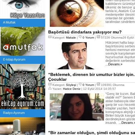
İslam dünyasının ve
kaldıklarını üzüntüy
ülkemiz de benzer ge
farkla ki, Atatürk C
medeniyetler ötesin
onlardan bir gömlek 
tarafından sindirilem
A Mutfak
Başörtüsü dindarlara yakışıyor mu?
Kategori:
Makale
|
0 Yorum
|
57226 Okunma26 Eylül 
Hükümet hafta başı a
başörtüsünü serbest
herkesi memnun etme
sevinçle karşılamam
huzursuzluk duydum
E-kitap Ayorum
değerlerin serbestis
...Devamı.»
“Beklemek, direnen bir umuttur bizler için..
Çocuklar
Kategori:
Söyleşi
|
0 Yorum
|
109391 Okunma
Yazan:
Hatice Deniz
| 12 Eylül 2014 14:35:57
“Genç bir kızım. Ba
olabilir mi?” Senem
atılan babasıyla ola
garip bir sızı hisset
kitaplar yazılan, her
konuşmaya alıştığı d
Radyo Ayorum
Birileri büyük kavga
derdindeyken gözden
insandı.
...Devamı.
"Bir zamanlar olduğun, şimdi olduğunu sa