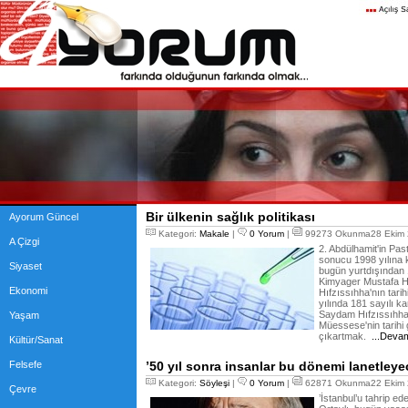
Bir ülkenin sağlık politikası
Ayorum Güncel
Kategori:
Makale
|
0 Yorum
|
99273 Okunma28 Ekim 
A Çizgi
2. Abdülhamit'in Pas
sonucu 1998 yılına 
Siyaset
bugün yurtdışından 1
Kimyager Mustafa H
Ekonomi
Hıfzıssıhha'nın tari
yılında 181 sayılı 
Saydam Hıfzıssıhha 
Yaşam
Müessese'nin tarihi 
çıkartmak.
...Devam
Kültür/Sanat
Felsefe
’50 yıl sonra insanlar bu dönemi lanetleye
Kategori:
Söyleşi
|
0 Yorum
|
62871 Okunma22 Ekim 
Çevre
’İstanbul’u tahrip ed