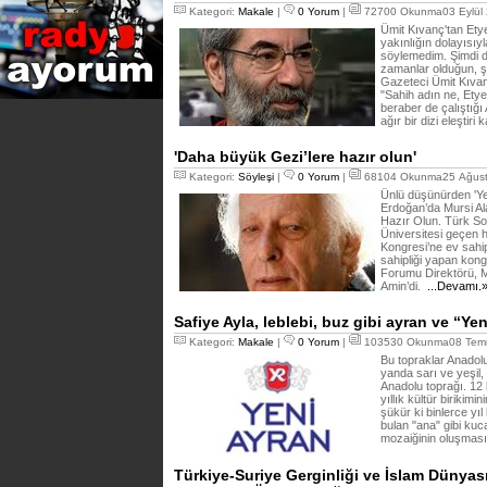
Kategori:
Makale
|
0 Yorum
|
72700 Okunma03 Eylül 
Ümit Kıvanç'tan Ety
yakınlığın dolayısıyl
söylemedim. Şimdi d
zamanlar olduğun, ş
Gazeteci Ümit Kıvanç,
"Sahih adın ne, Etyen
beraber de çalıştığ
ağır bir dizi eleştiri
'Daha büyük Gezi’lere hazır olun'
Kategori:
Söyleşi
|
0 Yorum
|
68104 Okunma25 Ağust
Ünlü düşünürden 'Yeni 
Erdoğan’da Mursi Al
Hazır Olun. Türk So
Üniversitesi geçen 
Kongresi’ne ev sahip
sahipliği yapan ko
Forumu Direktörü, M
Amin’di.
...Devamı.
Safiye Ayla, leblebi, buz gibi ayran ve “Ye
Kategori:
Makale
|
0 Yorum
|
103530 Okunma08 Temm
Bu topraklar Anadolu 
yanda sarı ve yeşil,
Anadolu toprağı. 12 bi
yıllık kültür birikim
şükür ki binlerce yı
bulan "ana" gibi kuc
mozaiğinin oluşması
Türkiye-Suriye Gerginliği ve İslam Dünya