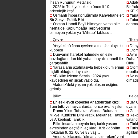
İnsan Ruhunun Metafiziği
Adal
2025'in Türkiye’deki en önemli 10
Bir Yol
arkeolojik keşfi
KE.K
Osmanlı İmparatorluğu'nda Kahvehaneler:
Yapa
Bir Sosyo-Politik Etki
Tutu
Osman Hamdi Bey’i bilmeyen varsa bile
donma
herhalde Kaplumbağa Terbiyecisi’ni
bilmeyen yoktur ya “Mihrap” tablosu...
Yeryüzünü fırına çeviren atmosfer olayı: Isı
Dünya
kubbesi
Otom
Dünyanın hareket halindeki en eski
Aynı
buzdağlarından biri yaban hayatı cenneti ile
Daha P
çarpışabilir
Oldu
Yarasaların azalmasıyla bebek ölümlerinin
Otom
ilişkili olduğu ortaya çıktı.
robotl
AB İklim İzleme Servisi: 2024 yazı
Avust
kaydedilen en sıcak yaz oldu.
olmad
Akdeniz'deki yaşam yok oluşun eşiğine
gelmiş.
En eski evcil köpekler Anadolu'dan çıktı:
BM G
Tüm bitki ve hayvanlardan önce evcilleştiler
uyarıs
Roma Yıkım Tabakası Altında Bulunan
Gelec
Mikve, Kudüs’te Dini Pratik, Mekansal Hafıza
Reko
ve Arkeolojik Tanıklık
vatanda
Bilim insanları beynin beş farklı yaşam
Türki
evresinden geçtiğini açıkladı: Kritik dönüm
Turis
noktaları 9, 32, 66 ve 83 yaş…
açıklan
Amerika kıtasında 'olmaması gereken' yeni