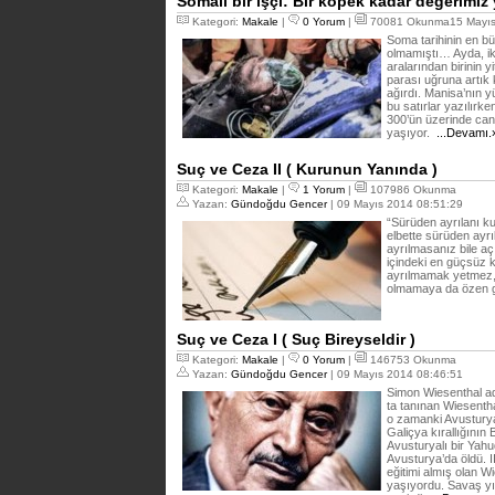
Somalı bir işçi: Bir köpek kadar değerimiz
Kategori:
Makale
|
0 Yorum
|
70081 Okunma15 Mayıs
Soma tarihinin en b
olmamıştı… Ayda, ik
aralarından birinin 
parası uğruna artık
ağırdı. Manisa’nın y
bu satırlar yazılır
300’ün üzerinde can 
yaşıyor.
...Devamı.
Suç ve Ceza II ( Kurunun Yanında )
Kategori:
Makale
|
1 Yorum
|
107986 Okunma
Yazan:
Gündoğdu Gencer
| 09 Mayıs 2014 08:51:29
“Sürüden ayrılanı ku
elbette sürüden ayr
ayrılmasanız bile aç
içindeki en güçsüz 
ayrılmamak yetmez,
olmamaya da özen g
Suç ve Ceza I ( Suç Bireyseldir )
Kategori:
Makale
|
0 Yorum
|
146753 Okunma
Yazan:
Gündoğdu Gencer
| 09 Mayıs 2014 08:46:51
Simon Wiesenthal adı
ta tanınan Wiesentha
o zamanki Avusturya
Galiçya kırallığını
Avusturyalı bir Yahu
Avusturya’da öldü. 
eğitimi almış olan 
yaşıyordu. Savaş yıl