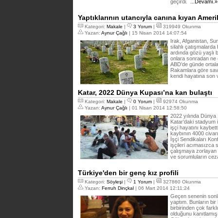
geçirdi.
...Devamı.»
Yaptıklarının utancıyla canına kıyan Amerik
Kategori:
Makale
|
3 Yorum
|
319949 Okunma
Yazan:
Aynur Çağlı
| 15 Nisan 2014 14:07:54
Irak, Afganistan, Su
silahlı çatışmalarda 
ardında gözü yaşlı b
onlara sonradan ne ol
ABD’de günde ortala
Rakamlara göre sava
kendi hayatına son 
Katar, 2022 Dünya Kupası’na kan bulaştı
Kategori:
Makale
|
0 Yorum
|
92974 Okunma
Yazan:
Aynur Çağlı
| 01 Nisan 2014 12:58:50
2022 yılında Dünya 
Katar’daki stadyum 
işçi hayatını kaybett
kaybının 4000 civarı
İşçi Sendikaları Ko
işçileri acımasızca 
çalışmaya zorlayan K
ve sorumluların ceza
Türkiye'den bir genç kız profili
Kategori:
Söyleşi
|
1 Yorum
|
327860 Okunma
Yazan:
Ferruh Dinçkal
| 06 Mart 2014 12:11:24
Geçen senenin sonla
yaptım. Bunların bir
birbirinden çok farkl
olduğunu kanıtlamış 