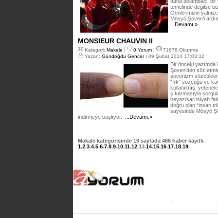
daha dolambaçlı bir
temelinde değilse 
Genlerimizin yalnızc
Mösyö Şoven’i ardım
...Devamı.»
MONSIEUR CHAUVIN II
Kategori:
Makale
|
0 Yorum
|
71678 Okunma
Yazan:
Gündoğdu Gencer
| 09 Şubat 2014 17:03:32
Bir önceki yazımda 
Şoven’den söz etmiş
şovenizm sözcükler
“Irk” sözcüğü ve ka
kullanılmış, yetenek
çıkarmasıyla sorgul
beyaz/sarı/siyah fal
doğru olan “insan ırk
sayesinde Mösyö Şo
indirmeye başlıyor.
...Devamı.»
Makale
kategorisinde
19
sayfada
466
haber kayıtlı.
1
.
2
.
3
.
4
.
5
.
6
.
7
.
8
.
9
.
10
.
11
.
12
.
13
.
14
.
15
.
16
.
17
.
18
.
19
.