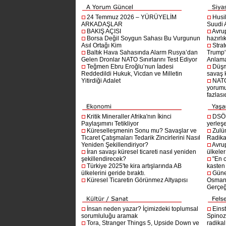
24 Temmuz 2026 – YÜRÜYELİM
Husi
ARKADAŞLAR
Suudi A
BAKIŞ AÇISI
Avru
Borsa Değil Soygun Sahası Bu Vurgunun
hazırlı
Asıl Ortağı Kim
Stra
Baltık Hava Sahasında Alarm Rusya’dan
Trump'ı
Gelen Dronlar NATO Sınırlarını Test Ediyor
Anlam
Teğmen Ebru Eroğlu’nun İadesi
Düşm
Reddedildi Hukuk, Vicdan ve Milletin
savaş 
Yitirdiği Adalet
NATO
yorumu
fazlasıd
Kritik Mineraller Afrika'nın İkinci
DSÖ’
Paylaşımını Tetikliyor
yerleşe
Küreselleşmenin Sonu mu? Savaşlar ve
Zulü
Ticaret Çatışmaları Tedarik Zincirlerini Nasıl
Radika
Yeniden Şekillendiriyor?
Avru
İran savaşı küresel ticareti nasıl yeniden
ülkeler
şekillendirecek?
"En 
Türkiye 2025'te kira artışlarında AB
kasten
ülkelerini geride bıraktı.
Güne
Küresel Ticaretin Görünmez Altyapısı
Osmanlı
Gerçeğ
İnsan neden yazar? İçimizdeki toplumsal
Einst
sorumluluğu aramak
Spinoz
Tora, Stranger Things 5, Upside Down ve
radikal 