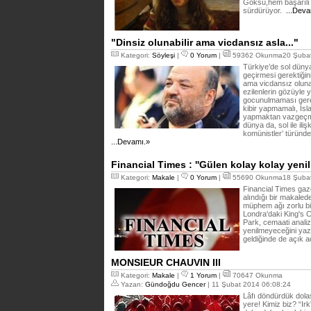
Göksu,hem başarılı 
sürdürüyor.
...Deva
"Dinsiz olunabilir ama vicdansız asla..."
Kategori:
Söyleşi
|
0 Yorum
|
59362 Okunma20 Şubat
Türkiye’de sol dünyan
geçirmesi gerektiğini
ama vicdansız olunam
ezilenlerin gözüyle
gocunulmaması gerek
kibir yapmamalı, İsl
yapmaktan vazgeçmel
dünya da, sol ile iliş
komünistler’ türünde
...Devamı.»
Financial Times : ''Gülen kolay kolay yeni
Kategori:
Makale
|
0 Yorum
|
55690 Okunma18 Şubat
Financial Times gaz
alındığı bir makalede
müphem ağı zorlu bi
Londra'daki King's C
Park, cemaati analiz
yenilmeyeceğini yaz
geldiğinde de açık
MONSIEUR CHAUVIN III
Kategori:
Makale
|
1 Yorum
|
70647 Okunma
Yazan:
Gündoğdu Gencer
| 11 Şubat 2014 06:08:24
Lâfı döndürdük dolaş
yere! Kimiz biz? “Ir