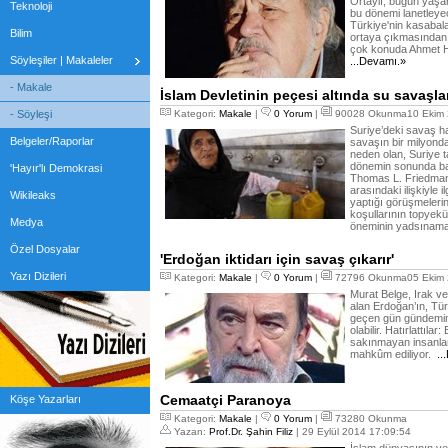
Ortaylı, bugün yaşan
Teknoloji
bu dönemi lanetleyec
Türkiye'nin kasabala
Bilim
ortaya çıkmasından 
çok konuda Ahmet H
Söyleşiler | Makaleler
...Devamı.»
- Makale
İslam Devletinin peçesi altında su savaşlar
- Söyleşi
Kategori:
Makale
|
0 Yorum
|
90028 Okunma10 Ekim 
Suriye’deki savaş h
Belgeler/Raporlar
savaşın bir milyonda
neden olan, Suriye 
dönemin sonunda baş
'Hayır'lı Demokrasi
Thomas L. Friedman
arasındaki ilişkiyle il
Wikileaks
yaptığı görüşmeleri
koşullarının topyekü
Medya
öneminin yadsınama
Özel Dosyalar
'Erdoğan iktidarı için savaş çıkarır'
Yazı Dizileri
Kategori:
Makale
|
0 Yorum
|
72796 Okunma05 Ekim 
Murat Belge, Irak v
alan Erdoğan’ın, Türk
geçen gün gündemim
olabilir. Hatırlattıl
sakınmayan insanlar
mahkûm ediliyor.
..
Cemaatçi Paranoya
Köşe Yazarları
Kategori:
Makale
|
0 Yorum
|
73280 Okunma
Yazan:
Prof.Dr. Şahin Filiz
| 29 Eylül 2014 17:09:54