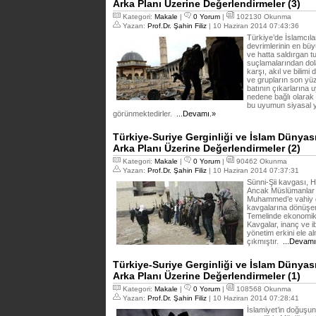
Arka Planı Üzerine Değerlendirmeler (3)
Kategori:
Makale
|
0 Yorum
|
102130 Okunma
Yazan:
Prof.Dr. Şahin Filiz
| 10 Haziran 2014 07:43:36
Türkiye’de İslamcıla
devrimlerinin en bü
ve hatta saldırgan t
suçlamalarından dola
karşı, akıl ve bilim
ve grupların son yü
batının çıkarlarına 
nedene bağlı olarak
bu uyumun siyasal y
görünmektedirler.
...Devamı.»
Türkiye-Suriye Gerginliği ve İslam Dünya
Arka Planı Üzerine Değerlendirmeler (2)
Kategori:
Makale
|
0 Yorum
|
90462 Okunma
Yazan:
Prof.Dr. Şahin Filiz
| 10 Haziran 2014 07:37:31
Sünni-Şii kavgası, H
Ancak Müslümanlar a
Muhammed’e vahiy g
kavgalarına dönüşere
Temelinde ekonomik 
Kavgalar, inanç ve ib
yönetim erkini ele 
çıkmıştır.
...Devamı
Türkiye-Suriye Gerginliği ve İslam Dünya
Arka Planı Üzerine Değerlendirmeler (1)
Kategori:
Makale
|
0 Yorum
|
108568 Okunma
Yazan:
Prof.Dr. Şahin Filiz
| 10 Haziran 2014 07:28:41
İslamiyet’in doğuşun