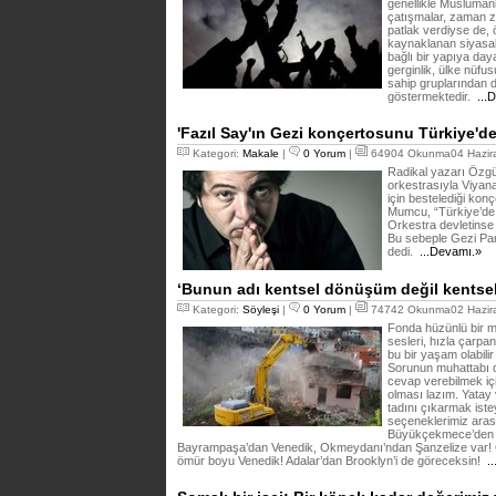
genellikle Müslümanl
çatışmalar, zaman z
patlak verdiyse de, 
kaynaklanan siyasal 
bağlı bir yapıya day
gerginlik, ülke nüfu
sahip gruplarından d
göstermektedir.
...
'Fazıl Say'ın Gezi konçertosunu Türkiye'de
Kategori:
Makale
|
0 Yorum
|
64904 Okunma04 Hazira
Radikal yazarı Özgü
orkestrasıyla Viyana
için bestelediği kon
Mumcu, “Türkiye’de 
Orkestra devletinse
Bu sebeple Gezi Park
dedi.
...Devamı.»
‘Bunun adı kentsel dönüşüm değil kentsel
Kategori:
Söyleşi
|
0 Yorum
|
74742 Okunma02 Hazira
Fonda hüzünlü bir mü
sesleri, hızla çarpan
bu bir yaşam olabilir 
Sorunun muhattabı d
cevap verebilmek içi
olması lazım. Yatay
tadını çıkarmak iste
seçeneklerimiz aras
Büyükçekmece’den 
Bayrampaşa’dan Venedik, Okmeydanı’ndan Şanzelize var! Ge
ömür boyu Venedik! Adalar’dan Brooklyn’i de göreceksin!
..