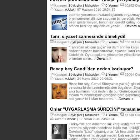
Kategori:
Söyleşiler | Makaleler
|
0 Yorum
|
60292 Ok
Yazan:
A.Ulak
| 07 Haziran 2010 16:54:35
İnternet yorumcusu vatandaşlarımızın yazmay
önemsemeleri dilimize saygının bir gereğidir. 
özen göstermeyen, bunun için gerekli çabayı
öteden beri hep söylenir ve yazılır.
...Devamı.»
Tanrı siyaset sahnesinde ölmeliydi!
Kategori:
Söyleşiler | Makaleler
|
0 Yorum
|
55810 Oku
"Tanrı'dan aldığım güçle" ya da "Tanrı'ya karşı 
ifadeler siyaseti bulandıracak, siyaseti Tanrı 
ifadelerdir. Oysa toplumu yönetenler yönetilenle
onlardan alırlar.
...Devamı.»
Recep bey Gandi'den neden korkuyor?
Kategori:
Söyleşiler | Makaleler
|
1 Yorum
|
55004 Ok
Yazan:
A.Ulak
| 24 Mayıs 2010 09:06:31
Bizde her şey, Cemal Süreya'nın yazdığı gibi nöbe
ve sonra birden zembereğinden boşalıyor. Siyas
alıcı bulmasının bir nedeni de bu. Genelgeçer 
toplum mühendisliğinin gereğine göre işliyormuş 
bakıyoruz ki 1 Mart teskeresi.
...Devamı.»
Onlar "UYGARLAŞMA SÜRECİNİ" tamamlad
Kategori:
Söyleşiler | Makaleler
|
1 Yorum
|
65738 Ok
Yazan:
Haberci
| 17 Nisan 2010 23:49:24
Türkiye'de son dönemde sık karşılaştığımız "mo
veren bu söylemin hedefinde laiklik var. Laikliği
Devrim'in "icadı" gösteriyorlar! Ve hep takdir e
"Geleneklerini hiç değiştirmeden Batı medeniyeti
aldılar. Bizde türban yasak ama Japon kadınları