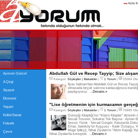
Abdullah Gül ve Recep Tayyip; Size alışam
Ayorum Güncel
Kategori:
Söyleşiler | Makaleler
|
1 Yorum
|
55084 Oku
A Çizgi
İlyas Salman'dan Abdullah Gül ve Recep Tayy
olmasada birçok satırına katılacağınıza inandı
Siyaset
paylaşıyoruz.
...Devamı.»
Ekonomi
"Lise öğretmenim için kurmacamın gerçeğ
Yaşam
Kategori:
Söyleşiler | Makaleler
|
1 Yorum
|
70995 Oku
Kültür/Sanat
Günışığı Kitaplığı'nın "Köprü Kitaplar" dizisini
Necati Tosuner, Sokakta Tek Başına - Ayhan Boz
Sessiz Yürek - Necati Güngör, Katuna'da Doku
Felsefe
Erhat, Saklıköy'ün Kuşçusu - Kadir Öztopçu, Yeşi
Müge İplikçi), Nihat Ziyalan'ın "Attım Kapağı Yu
Çevre
Nihat Ziyalan'la konuştuk:
...Devamı.»