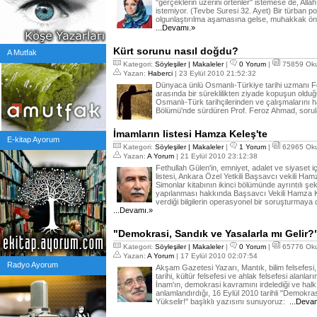
"gerçeklerin üzerini örtenler" istemese de, Al
istemiyor. (Tevbe Suresi 32. Ayet) Bir türban p
olgunlaştırılma aşamasına gelse, muhakkak öne
...Devamı.»
Kürt sorunu nasıl doğdu?
A Mutfak
Kategori:
Söyleşiler | Makaleler
|
0 Yorum
|
75859 Ok
Yazan:
Haberci
| 23 Eylül 2010 21:52:32
Dünyaca ünlü Osmanlı-Türkiye tarihi uzmanı F
arasında bir süreklilikten ziyade kopuşun oldu
Osmanlı-Türk tarihçilerinden ve çalışmalarını h
Bölümü'nde sürdüren Prof. Feroz Ahmad, sorula
İmamların listesi Hamza Keleş'te
E-kitap Ayorum
Kategori:
Söyleşiler | Makaleler
|
1 Yorum
|
62965 Ok
Yazan:
A Yorum
| 21 Eylül 2010 23:12:38
Fethullah Gülen'in, emniyet, adalet ve siyaset i
listesi, Ankara Özel Yetkili Başsavcı vekili Ham
Simonlar kitabının ikinci bölümünde ayrıntılı şe
yapılanması hakkında Başsavcı Vekili Hamza Kele
verdiği bilgilerin operasyonel bir soruşturmay
...Devamı.»
"Demokrasi, Sandık ve Yasalarla mı Gelir?
Kategori:
Söyleşiler | Makaleler
|
0 Yorum
|
65776 Ok
Yazan:
A Yorum
| 17 Eylül 2010 02:07:54
Radyo Ayorum
Akşam Gazetesi Yazarı, Mantık, bilim felsefesi, 
tarihi, kültür felsefesi ve ahlak felsefesi alanl
İnam'ın, demokrasi kavramını irdelediği ve hal
anlamlandırdığı, 16 Eylül 2010 tarihli "Demokr
Yükselir!" başlıklı yazısını sunuyoruz:
...Deva