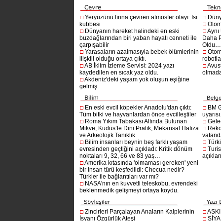
Yeryüzünü fırına çeviren atmosfer olayı: Isı
Dünya
kubbesi
Otom
Dünyanın hareket halindeki en eski
Aynı
buzdağlarından biri yaban hayatı cenneti ile
Daha P
çarpışabilir
Oldu
Yarasaların azalmasıyla bebek ölümlerinin
Otom
ilişkili olduğu ortaya çıktı.
robotl
AB İklim İzleme Servisi: 2024 yazı
Avust
kaydedilen en sıcak yaz oldu.
olmad
Akdeniz'deki yaşam yok oluşun eşiğine
gelmiş.
En eski evcil köpekler Anadolu'dan çıktı:
BM G
Tüm bitki ve hayvanlardan önce evcilleştiler
uyarıs
Roma Yıkım Tabakası Altında Bulunan
Gelec
Mikve, Kudüs’te Dini Pratik, Mekansal Hafıza
Reko
ve Arkeolojik Tanıklık
vatanda
Bilim insanları beynin beş farklı yaşam
Türki
evresinden geçtiğini açıkladı: Kritik dönüm
Turis
noktaları 9, 32, 66 ve 83 yaş…
açıklan
Amerika kıtasında 'olmaması gereken' yeni
bir insan türü keşfedildi: Checua nedir?
Türkler ile bağlantıları var mı?
NASA'nın en kuvvetli teleskobu, evrendeki
beklenmedik gelişmeyi ortaya koydu.
Zincirleri Parçalayan Anaların Kalplerinin
ASK
İsyanı Özgürlük Ateşi
SİYA