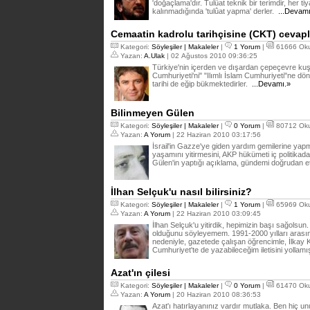
'doğaçlama'dır. Tulûat teknik bir terimdir, her tiy
kalınmadığında 'tulûat yapma' derler.
...Devamı
Cemaatin kadrolu tarihçisine (CKT) cevapl
Kategori:
Söyleşiler | Makaleler
|
1 Yorum
|
61666 Ok
Yazan:
A.Ulak
| 02 Ağustos 2010 09:36:25
Türkiye'nin içerden ve dışardan çepeçevre kuş
Cumhuriyeti'ni" "Ilımlı İslam Cumhuriyeti"ne dö
tarihi de eğip bükmektedirler.
...Devamı.»
Bilinmeyen Gülen
Kategori:
Söyleşiler | Makaleler
|
0 Yorum
|
80712 Ok
Yazan:
A Yorum
| 22 Haziran 2010 03:17:56
İsrail'in Gazze'ye giden yardım gemilerine yap
yaşamını yitirmesini, AKP hükümeti iç politika
Gülen'in yaptığı açıklama, gündemi doğrudan et
İlhan Selçuk'u nasıl bilirsiniz?
Kategori:
Söyleşiler | Makaleler
|
1 Yorum
|
65969 Ok
Yazan:
A Yorum
| 22 Haziran 2010 03:09:45
İlhan Selçuk'u yitirdik, hepimizin başı sağolsun.
olduğunu söyleyemem. 1991-2000 yılları arası
nedeniyle, gazetede çalışan öğrencimle, İlkay K
Cumhuriyet'te de yazabileceğim iletisini yollamı
Azat'ın çilesi
Kategori:
Söyleşiler | Makaleler
|
0 Yorum
|
61470 Ok
Yazan:
A Yorum
| 20 Haziran 2010 08:36:53
Azat'ı hatırlayanınız vardır mutlaka. Ben hiç 