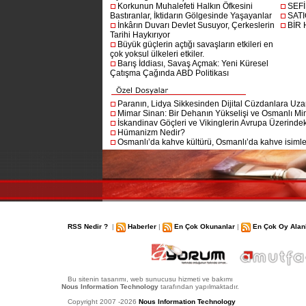
Korkunun Muhalefeti Halkın Öfkesini
SEF
Bastıranlar, İktidarın Gölgesinde Yaşayanlar
SAT
İnkârın Duvarı Devlet Susuyor, Çerkeslerin
BİR
Tarihi Haykırıyor
Büyük güçlerin açtığı savaşların etkileri en
çok yoksul ülkeleri etkiler.
Barış İddiası, Savaş Açmak: Yeni Küresel
Çatışma Çağında ABD Politikası
Paranın, Lidya Sikkesinden Dijital Cüzdanlara Uza
Mimar Sinan: Bir Dehanın Yükselişi ve Osmanlı Mim
İskandinav Göçleri ve Vikinglerin Avrupa Üzerindeki
Hümanizm Nedir?
Osmanlı’da kahve kültürü, Osmanlı’da kahve isimler
RSS Nedir ?
|
Haberler
|
En Çok Okunanlar
|
En Çok Oy Alan
Bu sitenin tasarımı, web sunucusu hizmeti ve bakımı
Nous Information Technology
tarafından yapılmaktadır.
Copyright 2007 -2026
Nous Information Technology