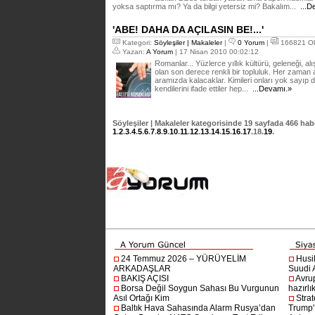
yoksa saptırma mı? Ya da bilgi yetersiz mi? Bakalım...
...D
'ABE! DAHA DA AÇILASIN BE!...'
Kategori:
Söyleşiler | Makaleler
|
0 Yorum
|
166821 O
Yazan:
A Yorum
| 17 Nisan 2010 00:02:12
Romanlar... Yüzlerce yıllık kültürü, geleneği, alış
olan son derece renkli bir topluluk. Her zama
aramızda kalacaklar. Kimileri onları yok sayıp dı
kendilerini ifade ettiler hep...
...Devamı.»
Söyleşiler | Makaleler
kategorisinde
19
sayfada
466
habe
1
.
2
.
3
.
4
.
5
.
6
.
7
.
8
.
9
.
10
.
11
.
12
.
13
.
14
.
15
.
16
.
17
.
18
.
19
.
24 Temmuz 2026 – YÜRÜYELİM
Husi
ARKADAŞLAR
Suudi A
BAKIŞ AÇISI
Avru
Borsa Değil Soygun Sahası Bu Vurgunun
hazırlı
Asıl Ortağı Kim
Stra
Baltık Hava Sahasında Alarm Rusya’dan
Trump'ı