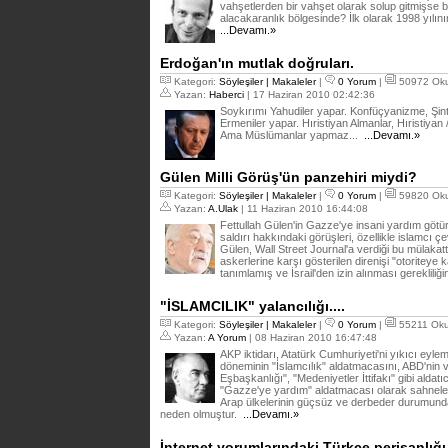
vahşetlerden bir vahşet olarak solup gitmişse b
alacakaranlık bölgesinde? İlk olarak 1998 yılını
...Devamı.»
Erdoğan'ın mutlak doğruları.
Kategori:
Söyleşiler | Makaleler
|
0 Yorum
|
50972 Ok
Yazan:
Haberci
| 17 Haziran 2010 02:42:36
Soykırımı Yahudiler yapar. Konfüçyanizme, Şin
Ermeniler yapar. Hıristiyan Almanlar, Hıristiyan 
Ama Müslümanlar yapmaz...
...Devamı.»
Gülen Milli Görüş'ün panzehiri miydi?
Kategori:
Söyleşiler | Makaleler
|
0 Yorum
|
59820 Ok
Yazan:
A.Ulak
| 11 Haziran 2010 16:44:08
Fettullah Gülen'in Gazze'ye insani yardım götü
saldırı hakkındaki görüşleri, özellikle islamcı 
Gülen, Wall Street Journal'a verdiği bu mülakat
askerlerine karşı gösterilen direnişi "otoriteye 
tanımlamış ve İsrail'den izin alınması gereklili
"İSLAMCILIK" yalancılığı....
Kategori:
Söyleşiler | Makaleler
|
0 Yorum
|
55211 Ok
Yazan:
A Yorum
| 08 Haziran 2010 16:47:48
AKP iktidarı, Atatürk Cumhuriyeti'ni yıkıcı eyl
döneminin "İslamcılık" aldatmacasını, ABD'nin 
Eşbaşkanlığı", "Medeniyetler İttifakı" gibi aldatıc
"Gazze'ye yardım" aldatmacası olarak sahnele
Arap ülkelerinin güçsüz ve derbeder durumunda 
neden olmuştur.
...Devamı.»
İnternet yorumlarındaki Türkçe perişanlığı