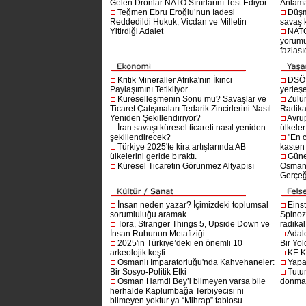
Gelen Dronlar NATO Sınırlarını Test Ediyor
Anlam
Teğmen Ebru Eroğlu’nun İadesi
Düşm
Reddedildi Hukuk, Vicdan ve Milletin
savaş 
Yitirdiği Adalet
NATO
yorumu
fazlasıd
Kritik Mineraller Afrika'nın İkinci
DSÖ’
Paylaşımını Tetikliyor
yerleşe
Küreselleşmenin Sonu mu? Savaşlar ve
Zulü
Ticaret Çatışmaları Tedarik Zincirlerini Nasıl
Radika
Yeniden Şekillendiriyor?
Avru
İran savaşı küresel ticareti nasıl yeniden
ülkeler
şekillendirecek?
"En 
Türkiye 2025'te kira artışlarında AB
kasten
ülkelerini geride bıraktı.
Güne
Küresel Ticaretin Görünmez Altyapısı
Osmanlı
Gerçeğ
İnsan neden yazar? İçimizdeki toplumsal
Einst
sorumluluğu aramak
Spinoz
Tora, Stranger Things 5, Upside Down ve
radikal 
İnsan Ruhunun Metafiziği
Adal
2025'in Türkiye’deki en önemli 10
Bir Yol
arkeolojik keşfi
KE.K
Osmanlı İmparatorluğu'nda Kahvehaneler:
Yapa
Bir Sosyo-Politik Etki
Tutu
Osman Hamdi Bey’i bilmeyen varsa bile
donma
herhalde Kaplumbağa Terbiyecisi’ni
bilmeyen yoktur ya “Mihrap” tablosu...