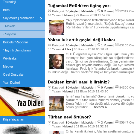
Teknoloji
Tuğamiral Ertürk'ten ilginç yazı
Bilim
Kategori:
Söyleşiler | Makaleler
|
0 Yorum
|
52319 Ok
Yazan:
Haberci
| 29 Kasım 2010 11:59:06
Söyleşiler | Makaleler
YAŞ toplantısında terfi ettirilmeyince tepki ola
Ertürk, yazdığı makalede, 'Soğuk Savaş' sonras
- Makale
'Renkli devrimlerin' Türkiye'de uygulanmaya çal
- Söyleşi
Yoksulluk artık geçici değil kalıcı.
Belgeler/Raporlar
Kategori:
Söyleşiler | Makaleler
|
1 Yorum
|
63105 Ok
Yazan:
A.Ulak
| 08 Kasım 2010 05:28:41
'Hayır'lı Demokrasi
ODTÜ öğretim üyesi Prof. Oğuz Işık uzun yıllar
tanınıyor. Işık, yeni süreç için şu değerlendir
Wikileaks
vardı. Şimdi ise devredilmiyor. Onun yerini müe
eskiler gibi hayatla barışık değil. Üç ayrı kesi
Medya
hatırlatan Prof. Işık 'İstanbul'da bırakın zengi
mümkün değil. Duvarlı sitelerde başka bir yaşam kurmuşlar
Özel Dosyalar
Değişen İzmir'i nasıl bilirsiniz?
Yazı Dizileri
Kategori:
Söyleşiler | Makaleler
|
0 Yorum
|
84350 Ok
Yazan:
Haberci
| 22 Ekim 2010 12:43:30
İzmir'i nasıl anlamalı? Gavur İzmir olarak mı, yo
olarak mı? Statükocu İzmir mi demeli, yoksa tu
Deniz Yıldırım'ın da dediği gibi, sosyal dönüşüm
bakış gerektirir.
...Devamı.»
Türban neyi örtüyor?
Köşe Yazarları
Kategori:
Söyleşiler | Makaleler
|
3 Yorum
|
55947 Ok
Yazan:
Haberci
| 02 Ekim 2010 18:52:18
Onlar kendi fikirlerini, Allah'ın ayetlerini unutt