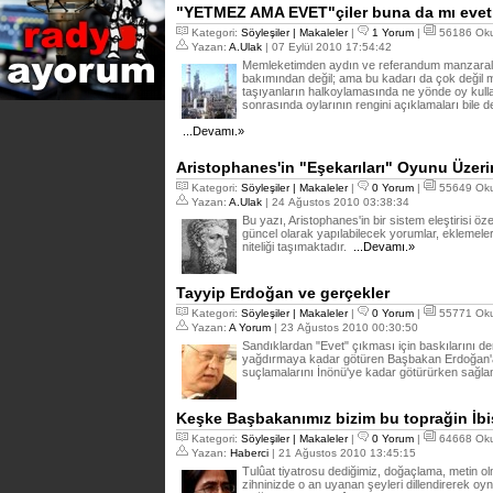
"YETMEZ AMA EVET"çiler buna da mı evet
Kategori:
Söyleşiler | Makaleler
|
1 Yorum
|
56186 Ok
Yazan:
A.Ulak
| 07 Eylül 2010 17:54:42
Memleketimden aydın ve referandum manzaralar
bakımından değil; ama bu kadarı da çok değil mi
taşıyanların halkoylamasında ne yönde oy kulla
sonrasında oylarının rengini açıklamaları bile de
...Devamı.»
Aristophanes'in "Eşekarıları" Oyunu Üzer
Kategori:
Söyleşiler | Makaleler
|
0 Yorum
|
55649 Ok
Yazan:
A.Ulak
| 24 Ağustos 2010 03:38:34
Bu yazı, Aristophanes'in bir sistem eleştirisi öz
güncel olarak yapılabilecek yorumlar, eklemeler
niteliği taşımaktadır.
...Devamı.»
Tayyip Erdoğan ve gerçekler
Kategori:
Söyleşiler | Makaleler
|
0 Yorum
|
55771 Ok
Yazan:
A Yorum
| 23 Ağustos 2010 00:30:50
Sandıklardan "Evet" çıkması için baskılarını de
yağdırmaya kadar götüren Başbakan Erdoğan'a
suçlamalarını İnönü'ye kadar götürürken sağlam
Keşke Başbakanımız bizim bu toprağin İbiş
Kategori:
Söyleşiler | Makaleler
|
0 Yorum
|
64668 Ok
Yazan:
Haberci
| 21 Ağustos 2010 13:45:15
Tulûat tiyatrosu dediğimiz, doğaçlama, metin olma
zihninizde o an uyanan şeyleri dillendirerek o