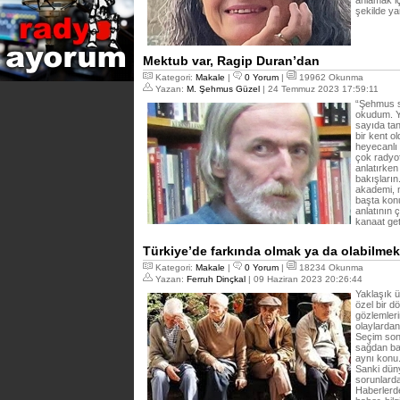
anlamak i
şekilde ya
Mektub var, Ragip Duran’dan
Kategori:
Makale
|
0 Yorum
|
19962 Okunma
Yazan:
M. Şehmus Güzel
| 24 Temmuz 2023 17:59:11
“Şehmus se
okudum. Y
sayıda tan
bir kent o
heyecanlı 
çok radyo
anlatırken
bakışların
akademi, m
başta konu
anlatının 
kanaat get
Türkiye’de farkında olmak ya da olabilmek.
Kategori:
Makale
|
0 Yorum
|
18234 Okunma
Yazan:
Ferruh Dinçkal
| 09 Haziran 2023 20:26:44
Yaklaşık ü
özel bir 
gözlemleri
olaylarda
Seçim son
sağdan ba
aynı konu.
Sanki dün
sorunlard
Haberlerde