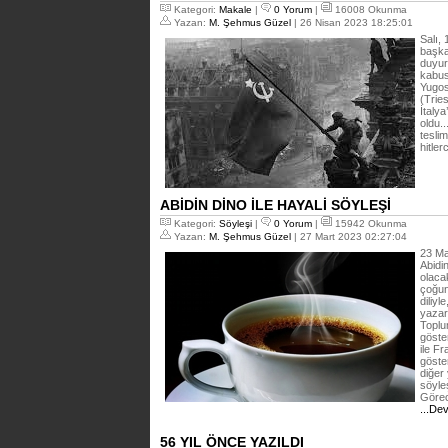
Kategori:
Makale
|
0 Yorum
|
16008 Okunma
Yazan:
M. Şehmus Güzel
| 26 Nisan 2023 18:25:01
Salı,
başka
duyur
kabusu
Yugos
(Trie
İtaly
oldu.
tesli
hitler
ABİDİN DİNO İLE HAYALİ SÖYLEŞİ
Kategori:
Söyleşi
|
0 Yorum
|
15942 Okunma
Yazan:
M. Şehmus Güzel
| 27 Mart 2023 02:27:04
23 Ma
Abidi
olaca
çoğunu
diliyl
yazarl
Toplu
göster
ile F
göste
diğer 
söyle
Görec
...De
56 YIL ÖNCE YAZILDI