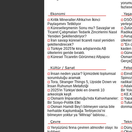
yorumu
fazlasıd
Kritik Mineraller Afrika'nın İkinci
DSÖ’
Paylaşımını Tetikliyor
yerleşe
Küreselleşmenin Sonu mu? Savaşlar ve
Zulü
Ticaret Çatışmaları Tedarik Zincirlerini Nasıl
Radika
Yeniden Şekillendiriyor?
Avru
İran savaşı küresel ticareti nasıl yeniden
ülkeler
şekillendirecek?
"En 
Türkiye 2025'te kira artışlarında AB
kasten
ülkelerini geride bıraktı.
Güne
Küresel Ticaretin Görünmez Altyapısı
Osmanlı
Gerçeğ
İnsan neden yazar? İçimizdeki toplumsal
Einst
sorumluluğu aramak
Spinoz
Tora, Stranger Things 5, Upside Down ve
radikal 
İnsan Ruhunun Metafiziği
Adal
2025'in Türkiye’deki en önemli 10
Bir Yol
arkeolojik keşfi
KE.K
Osmanlı İmparatorluğu'nda Kahvehaneler:
Yapa
Bir Sosyo-Politik Etki
Tutu
Osman Hamdi Bey’i bilmeyen varsa bile
donma
herhalde Kaplumbağa Terbiyecisi’ni
bilmeyen yoktur ya “Mihrap” tablosu...
Yeryüzünü fırına çeviren atmosfer olayı: Isı
Dünya
kubbesi
Otom