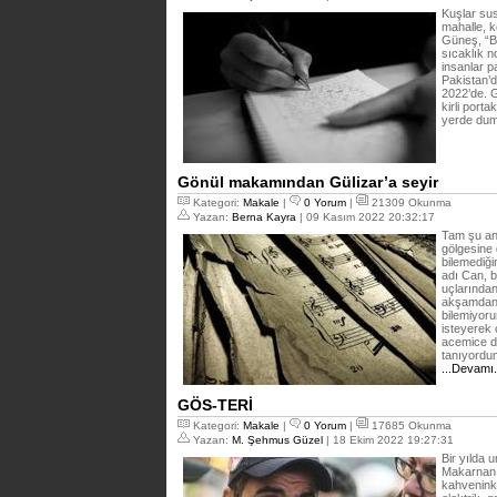
Kuşlar su
mahalle, k
Güneş, “Be
sıcaklık n
insanlar p
Pakistan’
2022’de. G
kirli porta
yerde dum
Gönül makamından Gülizar’a seyir
Kategori:
Makale
|
0 Yorum
|
21309 Okunma
Yazan:
Berna Kayra
| 09 Kasım 2022 20:32:17
Tam şu an
gölgesine 
bilemediği
adı Can, 
uçlarından
akşamdan 
bilemiyoru
isteyerek 
acemice d
tanıyordu
...Devamı
GÖS-TERİ
Kategori:
Makale
|
0 Yorum
|
17685 Okunma
Yazan:
M. Şehmus Güzel
| 18 Ekim 2022 19:27:31
Bir yılda 
Makarnanı
kahveninki