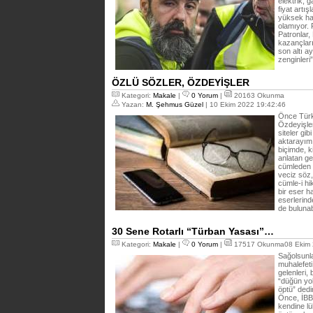
elektrik, 
fiyat art
yüksek ha
olamıyor. F
Patronla
kazançları
son altı a
zenginleri”
ÖZLÜ SÖZLER, ÖZDEYİŞLER
Kategori:
Makale
|
0 Yorum
|
20163 Okunma
Yazan:
M. Şehmus Güzel
| 10 Ekim 2022 19:42:46
Önce Türk 
Özdeyişler
siteler gi
aktarayım 
biçimde, k
anlatan gen
cümleden o
veciz söz
cümle-i hi
bir eser ha
eserlerind
de bulunabi
30 Sene Rotarlı “Türban Yasası”…
Kategori:
Makale
|
0 Yorum
|
17517 Okunma08 Ekim 
Sağolsunla
muhalefeti
gelenleri,
“düğün yo
öptü” ded
Önce, İBB
kendine lük