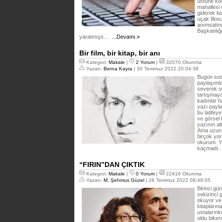
üstüne koc
mahallesi 
giderek bo
uçak filos
anımsatmı
Başkanlığ
yaratmıştı…
...Devamı.»
Bir film, bir kitap, bir anı
Kategori:
Makale
|
2 Yorum
|
32070 Okunma
Yazan:
Berna Kayra
| 30 Temmuz 2022 20:04:38
Bugün sosy
paylaşımla
severek o
tartışmay
kadınlar h
yazı payla
bu latifey
ve görsel 
yazının al
Ama uzun 
birçok yo
okurum. Yi
kaçmadı.
“FIRIN”DAN ÇIKTIK
Kategori:
Makale
|
0 Yorum
|
22416 Okunma
Yazan:
M. Şehmus Güzel
| 26 Temmuz 2022 08:46:05
Birinci gün
sekizinci
okuyor ve 
kitapları
ustalarınki
oldu bike