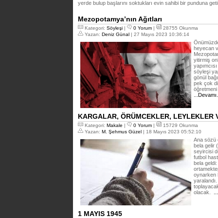
yerde bulup başlarını soktukları evin sahibi bir punduna get
Mezopotamya’nın Ağıtları
Kategori:
Söyleşi
|
0 Yorum
|
28755 Okunma
Yazan:
Deniz Günal
| 27 Mayıs 2023 10:36:14
Önümüzdek
heyecan ve
Mezopotamy
yitirmiş o
yapımcısı 
söyleşi ya
gönül bağı
pek çok di
öğretmeni 
...Devamı
KARGALAR, ÖRÜMCEKLER, LEYLEKLER V
Kategori:
Makale
|
0 Yorum
|
15729 Okunma
Yazan:
M. Şehmus Güzel
| 18 Mayıs 2023 05:52:10
Ana sözü 
bela gelir
seyircisi d
futbol has
bela geldi
ortamektep
oynarken 
yaralandı.
toplayacak
olacak.
..
1 MAYIS 1945