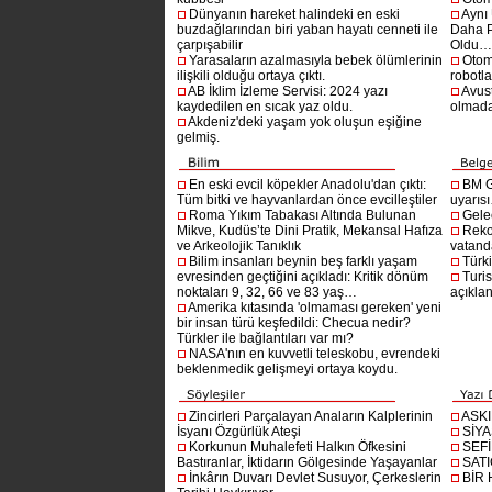
Dünyanın hareket halindeki en eski
Aynı
buzdağlarından biri yaban hayatı cenneti ile
Daha P
çarpışabilir
Oldu
Yarasaların azalmasıyla bebek ölümlerinin
Otom
ilişkili olduğu ortaya çıktı.
robotl
AB İklim İzleme Servisi: 2024 yazı
Avust
kaydedilen en sıcak yaz oldu.
olmad
Akdeniz'deki yaşam yok oluşun eşiğine
gelmiş.
En eski evcil köpekler Anadolu'dan çıktı:
BM G
Tüm bitki ve hayvanlardan önce evcilleştiler
uyarıs
Roma Yıkım Tabakası Altında Bulunan
Gelec
Mikve, Kudüs’te Dini Pratik, Mekansal Hafıza
Reko
ve Arkeolojik Tanıklık
vatanda
Bilim insanları beynin beş farklı yaşam
Türki
evresinden geçtiğini açıkladı: Kritik dönüm
Turis
noktaları 9, 32, 66 ve 83 yaş…
açıklan
Amerika kıtasında 'olmaması gereken' yeni
bir insan türü keşfedildi: Checua nedir?
Türkler ile bağlantıları var mı?
NASA'nın en kuvvetli teleskobu, evrendeki
beklenmedik gelişmeyi ortaya koydu.
Zincirleri Parçalayan Anaların Kalplerinin
ASK
İsyanı Özgürlük Ateşi
SİYA
Korkunun Muhalefeti Halkın Öfkesini
SEF
Bastıranlar, İktidarın Gölgesinde Yaşayanlar
SAT
İnkârın Duvarı Devlet Susuyor, Çerkeslerin
BİR