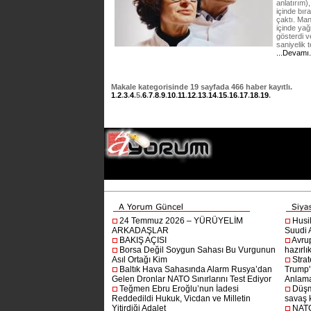
anlatırım)
içinde bır
çaktı. Man
içinde yağ
gösterdi v
saniyelik 
...Devamı
Makale
kategorisinde
19
sayfada
466
haber kayıtlı.
1
.
2
.
3
.
4
.
5
.
6
.
7
.
8
.
9
.
10
.
11
.
12
.
13
.
14
.
15
.
16
.
17
.
18
.
19
.
24 Temmuz 2026 – YÜRÜYELİM
Husi
ARKADAŞLAR
Suudi A
BAKIŞ AÇISI
Avru
Borsa Değil Soygun Sahası Bu Vurgunun
hazırlı
Asıl Ortağı Kim
Stra
Baltık Hava Sahasında Alarm Rusya’dan
Trump'ı
Gelen Dronlar NATO Sınırlarını Test Ediyor
Anlam
Teğmen Ebru Eroğlu’nun İadesi
Düşm
Reddedildi Hukuk, Vicdan ve Milletin
savaş 
Yitirdiği Adalet
NATO