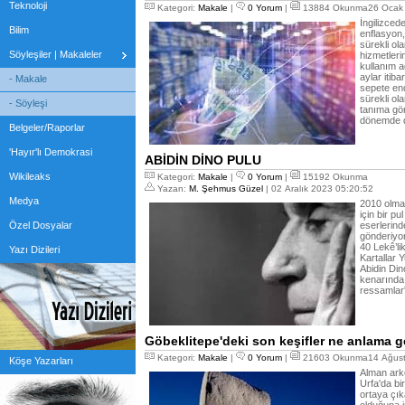
Teknoloji
Kategori:
Makale
|
0 Yorum
|
13884 Okunma26 Ocak 
İngilizced
Bilim
enflasyon,
sürekli ol
Söyleşiler | Makaleler
hizmetlerin
kullanım ağ
aylar itiba
- Makale
sepete en
sürekli ol
- Söyleşi
tanıma gör
dönemde d
Belgeler/Raporlar
'Hayır'lı Demokrasi
ABİDİN DİNO PULU
Wikileaks
Kategori:
Makale
|
0 Yorum
|
15192 Okunma
Yazan:
M. Şehmus Güzel
| 02 Aralık 2023 05:20:52
Medya
2010 olmal
için bir pu
Özel Dosyalar
eserlerind
gönderiyor
40 Lekê’lik
Yazı Dizileri
Kartallar 
Abidin Din
kenarında 
ressamlar”
Göbeklitepe'deki son keşifler ne anlama g
Kategori:
Makale
|
0 Yorum
|
21603 Okunma14 Ağust
Köşe Yazarları
Alman ark
Urfa'da bi
ortaya çık