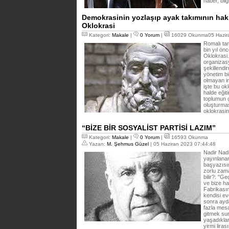
haber, bil
Demokrasinin yozlaşıp ayak takımının hak
Oklokrasi
Kategori:
Makale
|
0 Yorum
|
16029 Okunma05 Hazira
Romalı tar
bin yıl ön
Oklokrasi
organizasy
şekillendi
yönetim bi
olmayan in
işte bu ok
halde eğit
toplumun ç
oluşturmas
oklokrasinin
“BİZE BİR SOSYALİST PARTİSİ LAZIM”
Kategori:
Makale
|
0 Yorum
|
16593 Okunma
Yazan:
M. Şehmus Güzel
| 05 Haziran 2023 07:44:48
Nadir Nadi
yayınlanan 
başyazısın
zorlu zama
bilir?: "G
ve bize ha
Fabrikasın
kendisi ev
sonra ayda
fazla mesa
gitmek sur
yaşadıklar
yirmi liras