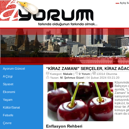
“KİRAZ ZAMANI” SERÇELER, KİRAZ AĞAC
Ayorum Güncel
Kategori:
Makale
|
0 Yorum
|
13314 Okunma
A Çizgi
Yazan:
M. Şehmus Güzel
| 04 Şubat 2024 03:21:20
Köyevindey
Siyaset
Bahçeye di
ayında, “
Ekonomi
Zamanı” b
sanıyorum
Yaşam
sunuyordu.
kıpkızıl, 
kiraz-lar.
Kültür/Sanat
konuya gi
ricam da 
Felsefe
Çevre
Enflasyon Rehberi