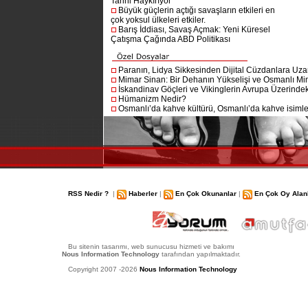
Tarihi Haykırıyor
Büyük güçlerin açtığı savaşların etkileri en
çok yoksul ülkeleri etkiler.
Barış İddiası, Savaş Açmak: Yeni Küresel
Çatışma Çağında ABD Politikası
Paranın, Lidya Sikkesinden Dijital Cüzdanlara Uza
Mimar Sinan: Bir Dehanın Yükselişi ve Osmanlı Mim
İskandinav Göçleri ve Vikinglerin Avrupa Üzerindeki
Hümanizm Nedir?
Osmanlı’da kahve kültürü, Osmanlı’da kahve isimler
RSS Nedir ?
|
Haberler
|
En Çok Okunanlar
|
En Çok Oy Alan
Bu sitenin tasarımı, web sunucusu hizmeti ve bakımı
Nous Information Technology
tarafından yapılmaktadır.
Copyright 2007 -2026
Nous Information Technology