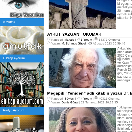
olduğuna i
kireçtaşı 
anıtsal yu
20 metre ç
oymalı süt
sütunlar 1
A Mutfak
AYKUT YAZGAN’I OKUMAK
Kategori:
Makale
|
1 Yorum
|
34377 Okunma
Yazan:
M. Şehmus Güzel
| 05 Ağustos 2023 20:59:49
Aykut Yaz
önce aram
2023 Çarş
E-kitap Ayorum
uğurlandı.
ve Kaan Ya
arkadaşlar
Ferruh Din
gibi, “Sevgi
sayısız an
anacağız.
Megapik “Yeniden” adlı kitabın yazarı Dr. Me
Kategori:
Söyleşi
|
4 Yorum
|
40311 Okunma
Yazan:
Deniz Günal
| 28 Temmuz 2023 20:29:35
“Bildiğimi
Radyo Ayorum
teknolojini
olduğunu v
kısmı old
yanılgıya 
etkilendi
fiziği far