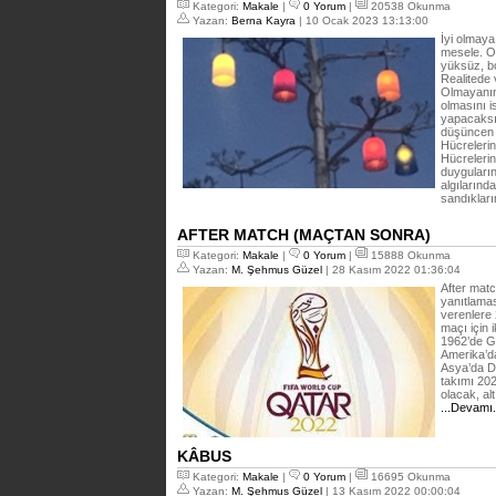
Kategori:
Makale
|
0 Yorum
|
20538 Okunma
Yazan:
Berna Kayra
| 10 Ocak 2023 13:13:00
İyi olmaya
mesele. Ol
yüksüz, bo
Realitede 
Olmayanın
olmasını i
yapacaksı
düşüncen i
Hücrelerin
Hücrelerin
duyguların
algılarınd
sandıkları
AFTER MATCH (MAÇTAN SONRA)
Kategori:
Makale
|
0 Yorum
|
15888 Okunma
Yazan:
M. Şehmus Güzel
| 28 Kasım 2022 01:36:04
After mat
yanıtlamas
verenlere
maçı için 
1962’de G
Amerika’d
Asya’da Dü
takımı 20
olacak, al
...Devamı
KÂBUS
Kategori:
Makale
|
0 Yorum
|
16695 Okunma
Yazan:
M. Şehmus Güzel
| 13 Kasım 2022 00:00:04