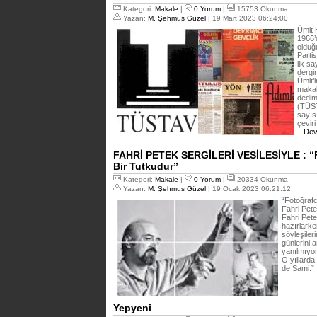
Kategori:
Makale
|
0 Yorum
|
15753 Okunma
Yazan:
M. Şehmus Güzel
| 19 Mart 2023 06:24:00
Ümit 
1966’
olduğ
Parti
ilk sa
dergi
Ümit’i
makal
dedim
(TÜST
sayıs
çevir
...De
FAHRİ PETEK SERGİLERİ VESİLESİYLE : “F
Bir Tutkudur”
Kategori:
Makale
|
0 Yorum
|
20334 Okunma
Yazan:
M. Şehmus Güzel
| 19 Ocak 2023 06:21:12
“Fotoğrafc
Fahri Pete
Fahri Pete
hazırlark
söyleşiler
günlerini 
yanılmıyo
O yıllarda
de Sami.”
Yepyeni