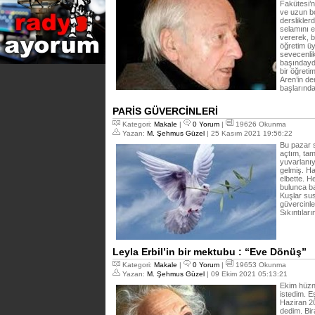
Fakütesi’
ve uzun bo
derslikler
selamını e
vererek, b
öğretim üy
sevecenlik
başındaydı
bir öğreti
Aren’in de
başlarınd
PARİS GÜVERCİNLERİ
Kategori:
Makale
|
0 Yorum
|
19626 Okunma
Yazan:
M. Şehmus Güzel
| 25 Kasım 2021 19:56:22
Bu pazar 
açtım, ta
yuvarlanıy
gelmiş. Ha
elbette. H
bulunca ba
Kuşlar su
güvercinle
Sıkıntılar
Leyla Erbil’in bir mektubu : “Eve Dönüş”
Kategori:
Makale
|
0 Yorum
|
19653 Okunma
Yazan:
M. Şehmus Güzel
| 09 Ekim 2021 05:13:21
Ekim hüznü
istedim. E
Haziran 20
dedim. Bira