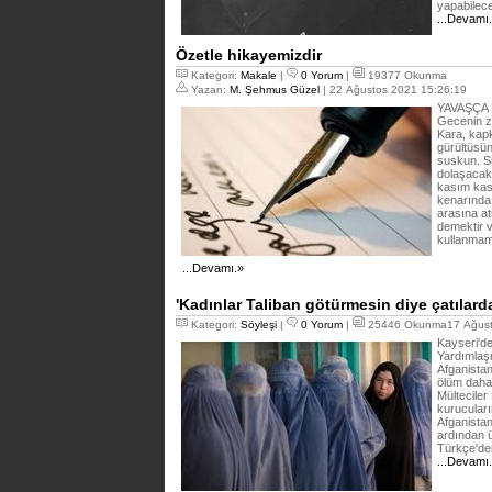
yapabilec
...Devamı
Özetle hikayemizdir
Kategori:
Makale
|
0 Yorum
|
19377 Okunma
Yazan:
M. Şehmus Güzel
| 22 Ağustos 2021 15:26:19
YAVAŞÇA 
Gecenin zi
Kara, kapk
gürültüsün
suskun. Sü
dolaşacak
kasım kas
kenarında 
arasına a
demektir 
kullanmama
...Devamı.»
'Kadınlar Taliban götürmesin diye çatılarda
Kategori:
Söyleşi
|
0 Yorum
|
25446 Okunma17 Ağust
Kayseri'd
Yardımlaş
Afganistan
ölüm daha 
Mültecile
kurucuları
Afganistan
ardından 
Türkçe'de
...Devamı