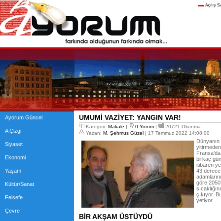
UMUMİ VAZİYET: YANGIN VAR!
Ayorum Güncel
Kategori:
Makale
|
0 Yorum
|
20721 Okunma
A Çizgi
Yazan:
M. Şehmus Güzel
| 17 Temmuz 2022 14:08:00
Dünyanın 
Siyaset
yitirmeden
Fransa’da
Ekonomi
birkaç gü
itibaren y
Yaşam
43 derece 
adamlarını
göre 2050’
Kültür/Sanat
sıcaklığın
çıkıyor. B
Felsefe
yetiyor.
..
Çevre
BİR AKŞAM ÜSTÜYDÜ