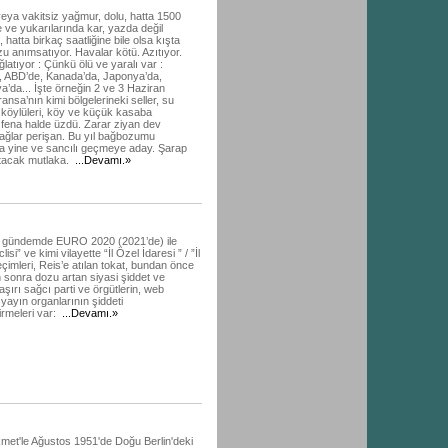
/veya vakitsiz yağmur, dolu, hatta 1500
 ve yukarılarında kar, yazda değil
 hatta birkaç saatliğine bile olsa kışta
 anımsatıyor. Havalar kötü. Azıtıyor.
ğlatıyor : Çünkü ölü ve yaralı var :
, ABD’de, Kanada’da, Japonya’da,
a’da... İşte örneğin 2 ve 3 Haziran
ansa’nın kimi bölgelerineki seller, su
 köylüleri, köy ve küçük kasaba
i fena halde üzdü. Zarar ziyan dev
ağlar perişan. Bu yıl bağbozumu
ta yine ve sancılı geçmeye aday. Şarap
artacak mutlaka.
...Devamı.»
 gündemde EURO 2020 (2021’de) ile
isi” ve kimi vilayette “İl Özel İdaresi ” / ”İl
eçimleri, Reis’e atılan tokat, bundan önce
sonra dozu artan siyasi şiddet ve
 aşırı sağcı parti ve örgütlerin, web
, yayın organlarının şiddeti
irmeleri var:
...Devamı.»
met'le Ağustos 1951'de Doğu Berlin'deki