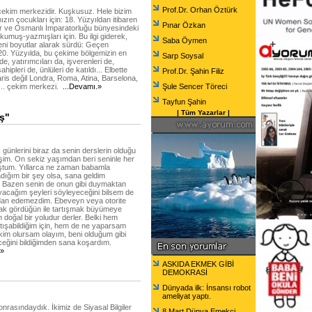
Prof.Dr. Orhan Öztürk
 çekim merkezidir. Kuşkusuz. Hele bizim
zın çocukları için: 18. Yüzyıldan itibaren
Pınar Özkan
r ve Osmanlı İmparatorluğu bünyesindeki
okumuş-yazmışları için. Bu ilgi giderek,
Saba Öymen
eni boyutlar alarak sürdü: Geçen
20. Yüzyılda, bu çekime bölgemizin en
Sarp Soysal
de, yatırımcıları da, işverenleri de,
ipleri de, ünlüleri de katıldı... Elbette
Prof.Dr. Şahin Filiz
is değil Londra, Roma, Atina, Barselona,
... çekim merkezi.
...Devamı.»
Şule Sencer Töreci
Tayfun Şahin
|
Tüm Yazarlar
|
iş"
 günlerini biraz da senin derslerin olduğu
şim. On sekiz yaşımdan beri seninle her
ştum. Yıllarca ne zaman babamla
ığım bir şey olsa, sana geldim
. Bazen senin de onun gibi duymaktan
acağım şeyleri söyleyeceğini bilsem de
n edemezdim. Ebeveyn veya otorite
rak gördüğün ile tartışmak büyümeye
 doğal bir yoludur derler. Belki hem
rtışabildiğim için, hem de ne yaparsam
kim olursam olayım, beni olduğum gibi
ceğini bildiğimden sana koşardım.
.»
ASKIDA EKMEK GİBİ
DEMOKRASİ
Dünyada ilk: İnsansı robot
ameliyat yaptı.
nrasındaydık. İkimiz de Siyasal Bilgiler
8 Mart Dünya Emekçi