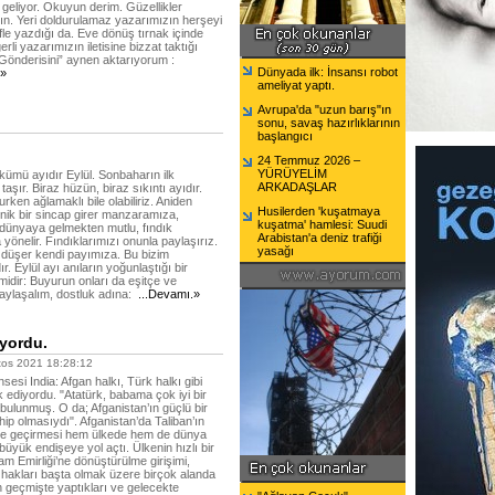
geliyor. Okuyun derim. Güzellikler
ın. Yeri doldurulamaz yazarımızın herşeyi
le yazdığı da. Eve dönüş tırnak içinde
rli yazarımızın iletisine bizzat taktığı
 “Gönderisini” aynen aktarıyorum :
Dünyada ilk: İnsansı robot
.»
ameliyat yaptı.
Avrupa'da "uzun barış"ın
sonu, savaş hazırlıklarının
başlangıcı
24 Temmuz 2026 –
YÜRÜYELİM
ümü ayıdır Eylül. Sonbaharın ilk
ARKADAŞLAR
i taşır. Biraz hüzün, biraz sıkıntı ayıdır.
rken ağlamaklı bile olabiliriz. Aniden
Husilerden 'kuşatmaya
nik bir sincap girer manzaramıza,
kuşatma' hamlesi: Suudi
 dünyaya gelmekten mutlu, fındık
Arabistan'a deniz trafiği
yönelir. Fındıklarımızı onunla paylaşırız.
yasağı
 düşer kendi payımıza. Bu bizim
r. Eylül ayı anıların yoğunlaştığı bir
midir: Buyurun onları da eşitçe ve
aylaşalım, dostluk adına:
...Devamı.»
iyordu.
os 2021 18:28:12
sesi India: Afgan halkı, Türk halkı gibi
 ediyordu. "Atatürk, babama çok iyi bir
bulunmuş. O da; Afganistan’ın güçlü bir
ip olmasıydı". Afganistan’da Taliban’ın
ele geçirmesi hem ülkede hem de dünya
büyük endişeye yol açtı. Ülkenin hızlı bir
lam Emirliği’ne dönüştürülme girişimi,
 hakları başta olmak üzere birçok alanda
 geçmişte yaptıkları ve gelecekte