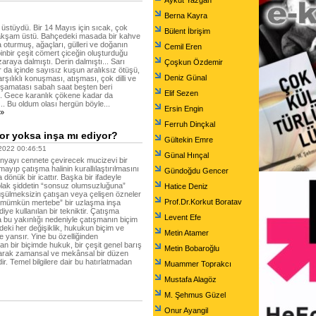
Aykut Yazgan
Berna Kayra
üstüydü. Bir 14 Mayıs için sıcak, çok
Bülent İbrişim
 akşam üstü. Bahçedeki masada bir kahve
 oturmuş, ağaçları, gülleri ve doğanın
Cemil Eren
nbir çeşit cömert çiceğin oluşturduğu
araya dalmıştı. Derin dalmıştı... Sarı
Çoşkun Özdemir
 da içinde sayısız kuşun aralıksız ötüşü,
Deniz Günal
arşılıklı konuşması, atışması, çok dilli ve
 şamatası sabah saat beşten beri
Elif Sezen
. Gece karanlık çökene kadar da
... Bu oldum olası hergün böyle...
Ersin Engin
.»
Ferruh Dinçkal
yor yoksa inşa mı ediyor?
Gültekin Emre
022 00:46:51
Günal Hınçal
nyayı cennete çevirecek mucizevi bir
ayıp çatışma halinin kurallılaştırılmasını
Gündoğdu Gencer
dönük bir icattır. Başka bir ifadeyle
plak şiddetin “sonsuz olumsuzluğuna”
Hatice Deniz
şülmeksizin çatışan veya çelişen özneler
Prof.Dr.Korkut Boratav
“mümkün mertebe” bir uzlaşma inşa
 diye kullanılan bir tekniktir. Çatışma
Levent Efe
bu yakınlığı nedeniyle çatışmanın biçim
ndeki her değişiklik, hukukun biçim ve
Metin Atamer
de yansır. Yine bu özelliğinden
n bir biçimde hukuk, bir çeşit genel barış
Metin Bobaroğlu
larak zamansal ve mekânsal bir düzen
dir. Temel bilgilere dair bu hatırlatmadan
Muammer Toprakcı
Mustafa Alagöz
M. Şehmus Güzel
Onur Ayangil