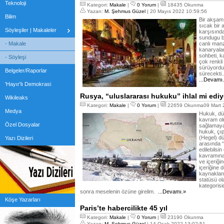
Teknoloji
Kategori:
Makale
|
0 Yorum
|
18435 Okunma
Yazan:
M. Şehmus Güzel
| 20 Mayıs 2022 10:59:56
Bilim
Bir akşam 
sıcak bir
Söyleşiler | Makaleler
karşısında
sundugu bi
- Makale
canlı manz
kanaryalar
sohbeti, k
- Söyleşi
çok renkli
sürüyordu
Belgeler/Raporlar
sürecekti.
...Devamı
'Hayır'lı Demokrasi
Rusya, “uluslararası hukuku” ihlal mi edi
Wikileaks
Kategori:
Makale
|
0 Yorum
|
22659 Okunma09 Mart 2
Medya
Hukuk, dü
kavram olm
Özel Dosyalar
sağlamaya 
hukuk, çı
(Hegel) dü
Yazı Dizileri
arasında 
edilebilsin
kavramına 
ve içeriği
içeriğine 
kaynaklana
statüsü o
kategorisi
sonra meselenin özüne girelim.
...Devamı.»
Köşe Yazarları
Paris’te habercilikte 45 yıl
Kategori:
Makale
|
0 Yorum
|
23190 Okunma
Yazan:
M. Şehmus Güzel
| 14 Ocak 2022 13:02:51