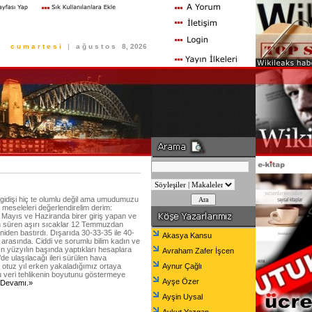
c u m a r t e s i
|
a ğ u s t o s
8, 2026
gidişi hiç te olumlu değil ama umudumuzu
 meseleleri değerlendirelim derim:
 Mayıs ve Haziranda birer giriş yapan ve
n süren aşırı sıcaklar 12 Temmuzdan
eniden bastırdı. Dışarıda 30-33-35 ile 40-
Akasya Kansu
arasında. Ciddi ve sorumlu bilim kadın ve
n yüzyılın başında yaptıkları hesaplara
Avraham Zafer İşcen
de ulaşılacağı ileri sürülen hava
ı otuz yıl erken yakaladığımız ortaya
Aynur Çağlı
u veri tehlikenin boyutunu göstermeye
Ayşe Özer
.Devamı.»
Ayşin Uysal