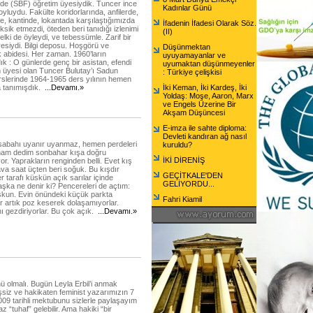
nde (SBF) öğretim üyesiydik. Tuncer ince
Kadınlar Günü
yluydu. Fakülte koridorlarında, anfilerde,
de, kantinde, lokantada karşılaştığımızda
İfadenin İfadesi Olarak Söz.
ksik etmezdi, öteden beri tanıdığı izlenimi
(II)
elki de öyleydi, ve tebessümle. Zarif bir
esiydi. Bilgi deposu. Hoşgörü ve
Düşünmektan
 abidesi. Her zaman. 1960’ların
uyuyamayanlar ve
k : O günlerde genç bir asistan, efendi
uyumaktan düşünmeyenler
m üyesi olan Tuncer Bulutay’ı Sadun
: Türkiye çelişkisi
rslerinde 1964-1965 ders yılının hemen
a tanımışdık.
...Devamı.»
İki Keman, İki Kardeş, İki
Yoldaş: Moşe, Aaron, Marx
ve Engels Üzerine Bir
Akşam Düşüncesi
E-imza ile sahte diploma:
Devleti kandıran ağ nasıl
sabahı uyanır uyanmaz, hemen perdeleri
kuruldu?
mam dedim sonbahar kışa doğru
İKİ DİRENİŞ
or. Yaprakların renginden belli. Evet kış
va saat üçten beri soğuk. Bu kışdır
GEÇİTKALE'DEN
er tarafı küskün açık sarılar içinde
GELİYORDU...
şka ne denir ki? Pencereleri de açtım:
skun. Evin önündeki küçük parkta
Fahri Kiamil
r artık poz keserek dolaşamıyorlar.
ını gezdiriyorlar. Bu çok açık.
...Devamı.»
 olmalı. Bugün Leyla Erbil’i anmak
şsiz ve hakikaten feminist yazarımızın 7
09 tarihli mektubunu sizlerle paylaşayım
z “tuhaf” gelebilir. Ama hakiki “bir