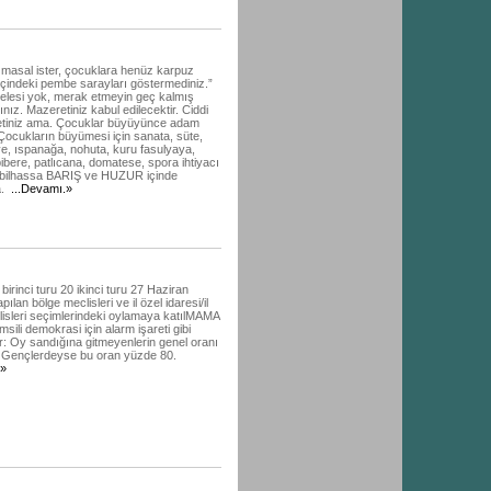
 masal ister, çocuklara henüz karpuz
içindeki pembe sarayları göstermediniz.”
celesi yok, merak etmeyin geç kalmış
nız. Mazeretiniz kabul edilecektir. Ciddi
etiniz ama. Çocuklar büyüyünce adam
 Çocukların büyümesi için sanata, süte,
, ıspanağa, nohuta, kuru fasulyaya,
bibere, patlıcana, domatese, spora ihtiyacı
e bilhassa BARIŞ ve HUZUR içinde
a.
...Devamı.»
birinci turu 20 ikinci turu 27 Haziran
ılan bölge meclisleri ve il özel idaresi/il
isleri seçimlerindeki oylamaya katılMAMA
msili demokrasi için alarm işareti gibi
lir: Oy sandığına gitmeyenlerin genel oranı
 Gençlerdeyse bu oran yüzde 80.
.»