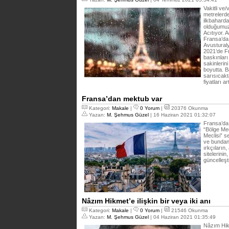
Vakitli ve
metrelerde
ilkbaharda,
olduğumuzu
Acıtıyor. A
Fransa’da
Avusturaly
2021’de Fr
baskınları
sakinlerin
boyutta. B
sarısıcak
fiyatları 
Fransa’dan mektub var
Kategori:
Makale
|
0 Yorum
|
20376 Okunma
Yazan:
M. Şehmus Güzel
| 16 Haziran 2021 01:32:07
Fransa’da
“Bölge Mecl
Meclisi” s
ve bundan 
ırkçıların,
sitelerinin
güncelleşt
Nâzım Hikmet’e ilişkin bir veya iki anı
Kategori:
Makale
|
0 Yorum
|
21546 Okunma
Yazan:
M. Şehmus Güzel
| 04 Haziran 2021 01:35:49
Nâzım Hik