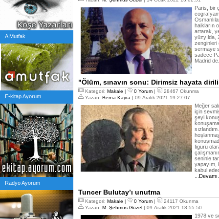
Paris, bir
cografyamı
Osmanlıla
halkların 
artarak, y
A Mutfak
yüzyılda, 
zenginleri 
sermaye sah
sadece Par
Madrid de
"Ölüm, sınavın sonu: Dirimsiz hayata diril
Kategori:
Makale
|
0 Yorum
|
28467 Okunma
E-kitap Ayorum
Yazan:
Berna Kayra
| 09 Aralık 2021 19:27:07
Meğer salı
için sevmi
şeyi konu
konuşamad
sızlandım
hoşlanmay
konuşmada
figürü ola
çalışmanın
seninle ta
yapayım, 
kabul ede
...Devamı
Radyo Ayorum
Tuncer Bulutay’ı unutma
Kategori:
Makale
|
0 Yorum
|
24117 Okunma
Yazan:
M. Şehmus Güzel
| 09 Aralık 2021 18:55:50
1978 ve so