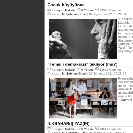
Çocuk büyüyünce
Kategori:
Makale
|
0 Yorum
|
23328 Okunma
Yazan:
M. Şehmus Güzel
| 09 Ağustos 2021 02:28:54
“Çocuklar
kapukları 
(s. 39.) A
sayılmazsı
bir mazer
olacaktır.
düşünmeye
Şarlo’ya, 
vardır. V
yaşamay
“Temsili demokrasi” tekliyor (mu?)
Kategori:
Makale
|
0 Yorum
|
23691 Okunma
Yazan:
M. Şehmus Güzel
| 21 Temmuz 2021 05:28:04
Fransa’da 
2021’de yap
genel mecl
oranları te
algınalabi
yüzde 66.
...Devamı
İLKBAHAR(I) YAZ(IN)
Kategori:
Makale
|
0 Yorum
|
19641 Okunma
Yazan:
M. Şehmus Güzel
| 04 Temmuz 2021 05:54:41