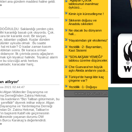
"Ağlayan Çocuk"
ekleri ana gündem maddesi haline geldi.
tablosunun inanılmaz
.»
öyküsü...
Kimin için küreselleşme !
Sikkenin doğusu ve
Anadolu sikkeleri
DOĞRULDU. Saklandığı yerden çıktı.
Ne olacak bu dünyanın
firi karanlığı basalı çok oluyordu. Çok.
hali...
ara bir karanlık evet. Bir tavşan,
e, tabanları yağladı. Kuşlar dünden
'Hayatımdan şiir eksilemez'
lünler uykuda olmalı : Bu saatte
 hal mi kalır? O kadar zaman kasım
Yezidilik -2- Bayramları,
ıldıktan sonra. Bir karaca orman
Kast Sistemi
dolanıyor. İlk çıtırtıda postu ağaçların
"SON AKŞAM YEMEĞİ"
tmak için teyakuz halinde. Teyakuz alarm
tablosu üzerine düşünceler.
ve bu sözcüğü artık herkes
ktadır, karacalar hariç.
Che Guevara'nın büyük
aşkı Aleida anılarını yazdı...
Türkiye'de hangi ilde kaç
çingene var?
n atlıyor'
Yezidilik -1- Doğuşu
os 2021 02:44:47
eki Afgan Mülteciler Dayanışma ve
ma Derneği'nden Zakira Hekmat,
'da kadınların "Bizi Taliban götürmesin, bu
şereflidir" diyerek intihar ediyor. Afgan
r Dayanışma ve Yardımlaşma Derneği
ndan Dr. Zakira Hekmat, Taliban'ın
'ın başkenti Kabil'i ele geçirmesinin
ülkesinde yaşanan durumu DW
n Burcu Karakaş'a değerlendirdi.
.»