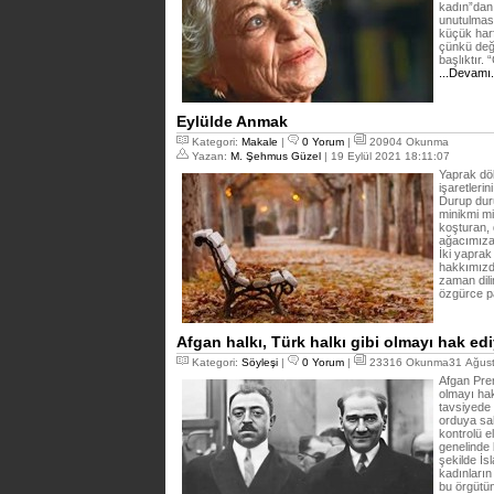
kadın”dan 
unutulmas
küçük harf
çünkü değe
başlıktır.
...Devamı
Eylülde Anmak
Kategori:
Makale
|
0 Yorum
|
20904 Okunma
Yazan:
M. Şehmus Güzel
| 19 Eylül 2021 18:11:07
Yaprak dök
işaretlerin
Durup duru
minikmi mi
koşturan,
ağacımıza 
İki yaprak
hakkımızdı
zaman dili
özgürce p
Afgan halkı, Türk halkı gibi olmayı hak ed
Kategori:
Söyleşi
|
0 Yorum
|
23316 Okunma31 Ağust
Afgan Pren
olmayı hak
tavsiyede 
orduya sah
kontrolü 
genelinde 
şekilde İs
kadınların
bu örgütün