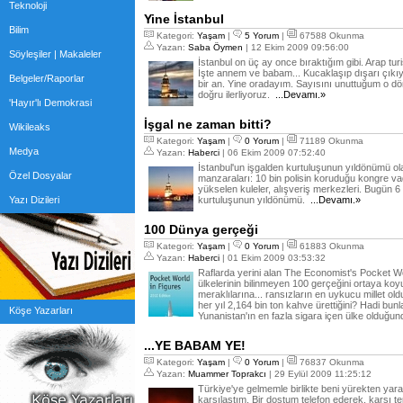
Teknoloji
Yine İstanbul
Bilim
Kategori:
Yaşam
|
5 Yorum
|
67588 Okunma
Yazan:
Saba Öymen
| 12 Ekim 2009 09:56:00
Söyleşiler | Makaleler
İstanbul on üç ay once bıraktığım gibi. Arap tu
İşte annem ve babam... Kucaklaşıp dışarı çıkı
Belgeler/Raporlar
bir an. Yine oradayım. Sayısını unuttuğum o dö
doğru ilerliyoruz.
...Devamı.»
'Hayır'lı Demokrasi
İşgal ne zaman bitti?
Wikileaks
Kategori:
Yaşam
|
0 Yorum
|
71189 Okunma
Medya
Yazan:
Haberci
| 06 Ekim 2009 07:52:40
İstanbul'un işgalden kurtuluşunun yıldönümü ol
Özel Dosyalar
manzaraları: 10 bin polisin koruduğu kongre vad
yükselen kuleler, alışveriş merkezleri. Bugün 
Yazı Dizileri
kurtuluşunun yıldönümü.
...Devamı.»
100 Dünya gerçeği
Kategori:
Yaşam
|
0 Yorum
|
61883 Okunma
Yazan:
Haberci
| 01 Ekim 2009 03:53:32
Raflarda yerini alan The Economist's Pocket Wor
ülkelerinin bilinmeyen 100 gerçeğini ortaya koyuy
meraklılarına... ransızların en uykucu millet old
her yıl 2,164 bin ton kahve ürettiğini? Hadi b
Köşe Yazarları
Yunanistan'ın en fazla sigara içen ülke olduğu
...YE BABAM YE!
Kategori:
Yaşam
|
0 Yorum
|
76837 Okunma
Yazan:
Muammer Toprakcı
| 29 Eylül 2009 11:25:12
Türkiye'ye gelmemle birlikte beni yürekten yar
karşılaştım. Bir dostum telefon ederek, karşı 