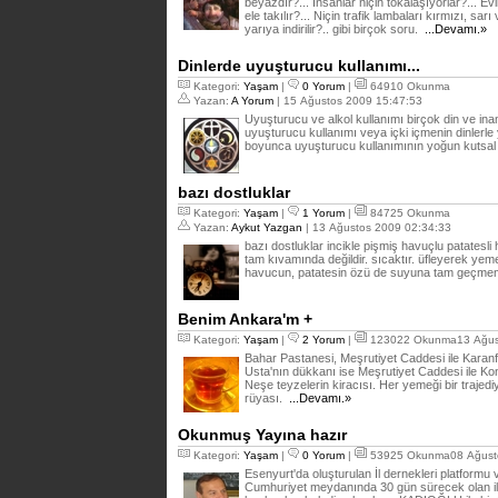
beyazdır?... İnsanlar niçin tokalaşıyorlar?... E
ele takılır?... Niçin trafik lambaları kırmızı, sar
yarıya indirilir?.. gibi birçok soru.
...Devamı.»
Dinlerde uyuşturucu kullanımı...
Kategori:
Yaşam
|
0 Yorum
|
64910 Okunma
Yazan:
A Yorum
| 15 Ağustos 2009 15:47:53
Uyuşturucu ve alkol kullanımı birçok din ve ina
uyuşturucu kullanımı veya içki içmenin dinlerle ya
boyunca uyuşturucu kullanımının yoğun kutsal 
bazı dostluklar
Kategori:
Yaşam
|
1 Yorum
|
84725 Okunma
Yazan:
Aykut Yazgan
| 13 Ağustos 2009 02:34:33
bazı dostluklar incikle pişmiş havuçlu patatesli 
tam kıvamında değildir. sıcaktır. üfleyerek yeme
havucun, patatesin özü de suyuna tam geçmem
Benim Ankara'm +
Kategori:
Yaşam
|
2 Yorum
|
123022 Okunma13 Ağust
Bahar Pastanesi, Meşrutiyet Caddesi ile Karanf
Usta'nın dükkanı ise Meşrutiyet Caddesi ile K
Neşe teyzelerin kiracısı. Her yemeği bir trajed
rüyası.
...Devamı.»
Okunmuş Yayına hazır
Kategori:
Yaşam
|
0 Yorum
|
53925 Okunma08 Ağusto
Esenyurt'da oluşturulan İl dernekleri platformu ve
Cumhuriyet meydanında 30 gün sürecek olan ille