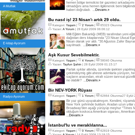
hemen bölge temsilcisi bir gazeteci arkadaşımı
A Mutfak
olmadığını ama hemen ilgilenerek beni bilgilend
haberi doğruladı.
...Devamı.»
Bu nasıl iş! 23 Nisan'ı artık 29 oldu.
Kategori:
Yaşam
|
2 Yorum
|
65323 Okunma
Yazan:
A Yorum
| 28 Eylül 2009 06:06:12
Milli Eğitim Bakanlığı (MEB) tarafından yeni eği
dağıtılan ders kitaplarında "23 Nisan Ulusal E
Nisan olarak yer aldı. "30 Ağustos Zafer Bayra
E-kitap Ayorum
sayılmadı.
...Devamı.»
Aşk Kusur Sevebilmektir.
Kategori:
Yaşam
|
4 Yorum
|
58040 Okunma
Yazan:
Tayfun Şahin
| 28 Eylül 2009 01:15:17
Parlak ışıklar altında, üzerinde ipekten yapılmı
çekimdeymiş gibi aheste adımlarla yürüyen, h
saçların arasından, etrafı süzen tanrısal güzel
ne olabilir?
...Devamı.»
Bir NEV-YORK Rüyası
Kategori:
Yaşam
|
1 Yorum
|
62664 Okunma27 Eylül 
Radyo Ayorum
Bir yaz günü uyuyakalmışım. Kendimi, rüyamda
New York şehrinde buldum. Aradan uzun yıllar ge
Broadway'den aşağı yürüyüp meşhur "Times M
olduğum koskoca Amerikan sigarası, Amerikan 
...Devamı.»
İstanbul'lu ve meraklılarına...
Kategori:
Yaşam
|
0 Yorum
|
62819 Okunma
Yazan:
A Yorum
| 14 Eylül 2009 13:18:15