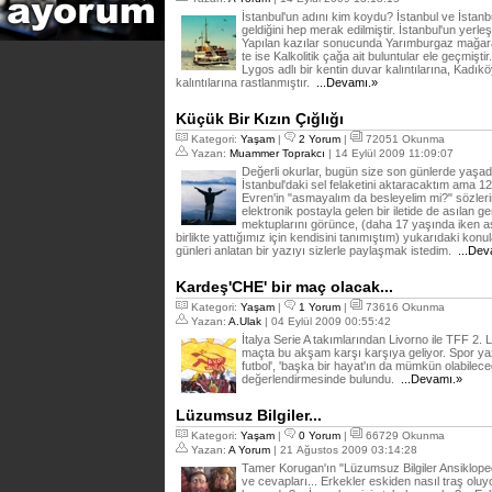
İstanbul'un adını kim koydu? İstanbul ve İstanb
geldiğini hep merak edilmiştir. İstanbul'un yerleş
Yapılan kazılar sonucunda Yarımburgaz mağaras
te ise Kalkolitik çağa ait buluntular ele geçmiş
Lygos adlı bir kentin duvar kalıntılarına, Kadık
kalıntılarına rastlanmıştır.
...Devamı.»
Küçük Bir Kızın Çığlığı
Kategori:
Yaşam
|
2 Yorum
|
72051 Okunma
Yazan:
Muammer Toprakcı
| 14 Eylül 2009 11:09:07
Değerli okurlar, bugün size son günlerde yaşadı
İstanbul'daki sel felaketini aktaracaktım ama 12 E
Evren'in "asmayalım da besleyelim mi?" sözle
elektronik postayla gelen bir iletide de asılan 
mektuplarını görünce, (daha 17 yaşında iken a
birlikte yattığımız için kendisini tanımıştım) yukarıdaki kon
günleri anlatan bir yazıyı sizlerle paylaşmak istedim.
...Dev
Kardeş'CHE' bir maç olacak...
Kategori:
Yaşam
|
1 Yorum
|
73616 Okunma
Yazan:
A.Ulak
| 04 Eylül 2009 00:55:42
İtalya Serie A takımlarından Livorno ile TFF 2. 
maçta bu akşam karşı karşıya geliyor. Spor yaza
futbol', 'başka bir hayat'ın da mümkün olabilec
değerlendirmesinde bulundu.
...Devamı.»
Lüzumsuz Bilgiler...
Kategori:
Yaşam
|
0 Yorum
|
66729 Okunma
Yazan:
A Yorum
| 21 Ağustos 2009 03:14:28
Tamer Korugan'ın "Lüzumsuz Bilgiler Ansiklope
ve cevapları... Erkekler eskiden nasıl traş oluyor