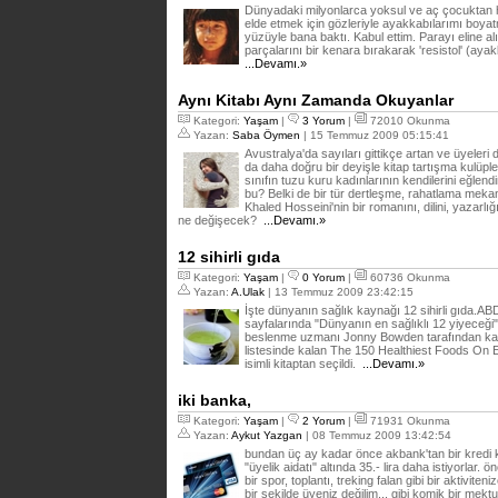
Dünyadaki milyonlarca yoksul ve aç çocuktan hi
elde etmek için gözleriyle ayakkabılarımı boy
yüzüyle bana baktı. Kabul ettim. Parayı eline a
parçalarını bir kenara bırakarak 'resistol' (ayak
...Devamı.»
Aynı Kitabı Aynı Zamanda Okuyanlar
Kategori:
Yaşam
|
3 Yorum
|
72010 Okunma
Yazan:
Saba Öymen
| 15 Temmuz 2009 05:15:41
Avustralya'da sayıları gittikçe artan ve üyeleri 
da daha doğru bir deyişle kitap tartışma kulüpl
sınıfın tuzu kuru kadınlarının kendilerini eğlend
bu? Belki de bir tür dertleşme, rahatlama mekan
Khaled Hosseini'nin bir romanını, dilini, yazarl
ne değişecek?
...Devamı.»
12 sihirli gıda
Kategori:
Yaşam
|
0 Yorum
|
60736 Okunma
Yazan:
A.Ulak
| 13 Temmuz 2009 23:42:15
İşte dünyanın sağlık kaynağı 12 sihirli gıda.AB
sayfalarında "Dünyanın en sağlıklı 12 yiyeceği" 
beslenme uzmanı Jonny Bowden tarafından kale
listesinde kalan The 150 Healthiest Foods On E
isimli kitaptan seçildi.
...Devamı.»
iki banka,
Kategori:
Yaşam
|
2 Yorum
|
71931 Okunma
Yazan:
Aykut Yazgan
| 08 Temmuz 2009 13:42:54
bundan üç ay kadar önce akbank'tan bir kredi ka
"üyelik aidatı" altında 35.- lira daha istiyorlar.
bir spor, toplantı, treking falan gibi bir aktivite
bir şekilde üyeniz değilim... gibi komik bir mektu