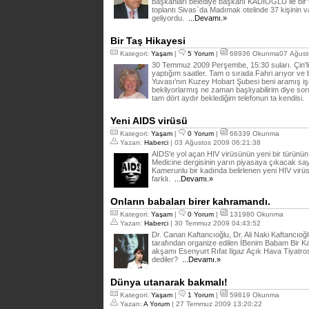
başkanları belediye başkanı KADIOĞLU ile bir to
toplantı Sivas`da Madımak otelinde 37 kişinin va
geliyordu.
...Devamı.»
Bir Taş Hikayesi
Kategori:
Yaşam
|
5 Yorum
|
68936 Okunma07 Ağusto
30 Temmuz 2009 Perşembe, 15:30 suları. Çin'li
yaptığım saatler. Tam o sırada Fahri arıyor ve
Yuvası'nın Kuzey Hobart Şubesi beni aramış i
bekliyorlarmış ne zaman başlıyabilirim diye s
tam dört aydır beklediğim telefonun ta kendisi.
Yeni AIDS virüsü
Kategori:
Yaşam
|
0 Yorum
|
66339 Okunma
Yazan:
Haberci
| 03 Ağustos 2009 06:21:38
AIDS'e yol açan HIV virüsünün yeni bir türünün da
Medicine dergisinin yarın piyasaya çıkacak say
Kamerunlu bir kadında belirlenen yeni HIV virüs
farklı.
...Devamı.»
Onların babaları birer kahramandı.
Kategori:
Yaşam
|
0 Yorum
|
131980 Okunma
Yazan:
Haberci
| 30 Temmuz 2009 04:43:52
Dr. Canan Kaftancıoğlu, Dr. Ali Naki Kaftancıo
tarafından organize edilen İBenim Babam Bir Ka
akşamı Esenyurt Rıfat Ilgaz Açık Hava Tiyatrosu
dediler?
...Devamı.»
Dünya utanarak bakmalı!
Kategori:
Yaşam
|
1 Yorum
|
59819 Okunma
Yazan:
A Yorum
| 27 Temmuz 2009 13:20:22