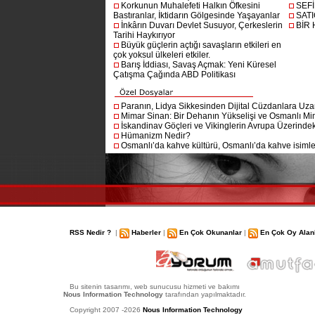
Korkunun Muhalefeti Halkın Öfkesini
SEF
Bastıranlar, İktidarın Gölgesinde Yaşayanlar
SAT
İnkârın Duvarı Devlet Susuyor, Çerkeslerin
BİR
Tarihi Haykırıyor
Büyük güçlerin açtığı savaşların etkileri en
çok yoksul ülkeleri etkiler.
Barış İddiası, Savaş Açmak: Yeni Küresel
Çatışma Çağında ABD Politikası
Paranın, Lidya Sikkesinden Dijital Cüzdanlara Uza
Mimar Sinan: Bir Dehanın Yükselişi ve Osmanlı Mim
İskandinav Göçleri ve Vikinglerin Avrupa Üzerindeki
Hümanizm Nedir?
Osmanlı’da kahve kültürü, Osmanlı’da kahve isimler
RSS Nedir ?
|
Haberler
|
En Çok Okunanlar
|
En Çok Oy Alan
Bu sitenin tasarımı, web sunucusu hizmeti ve bakımı
Nous Information Technology
tarafından yapılmaktadır.
Copyright 2007 -2026
Nous Information Technology