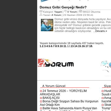
Domuz Gribi Gerçeği Nedir?
Kategori:
Yaşam
|
0 Yorum
|
58022 Okunma
Yazan:
A Yorum
| 23 Haziran 2009 23:56:41
Domuz gribi virüsü dünyada hızla yayılıyor. A
ölüme neden oldu. Nispeten basit bir virüs. Pe
dönüşebilir mi? Domuz gribinin genetik yapısın
için hiçbir belirgin baskının olmadığını ve bu vi
sebebin olmadığını söylüyorlar.
...Devamı.»
Yaşam
kategorisinde
18
sayfada
437
haber kayıtlı.
1
.
2
.
3
.
4
.
5
.
6
.
7
.
8
.
9
.
10
.
11
.
12
.
13
.
14
.
15
.
16
.
17
.
18
.
24 Temmuz 2026 – YÜRÜYELİM
Husi
ARKADAŞLAR
Suudi A
BAKIŞ AÇISI
Avru
Borsa Değil Soygun Sahası Bu Vurgunun
hazırlı
Asıl Ortağı Kim
Stra
Baltık Hava Sahasında Alarm Rusya’dan
Trump'ı