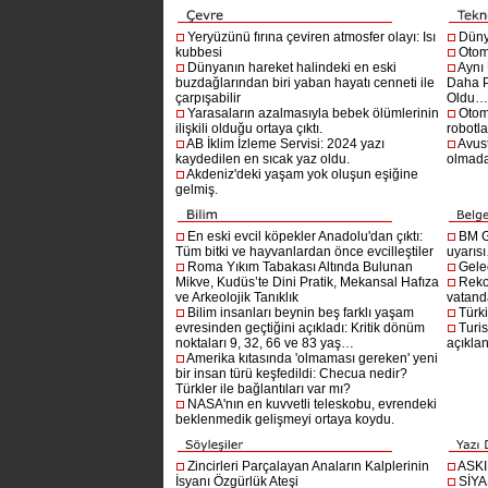
Yeryüzünü fırına çeviren atmosfer olayı: Isı
Dünya
kubbesi
Otom
Dünyanın hareket halindeki en eski
Aynı
buzdağlarından biri yaban hayatı cenneti ile
Daha P
çarpışabilir
Oldu
Yarasaların azalmasıyla bebek ölümlerinin
Otom
ilişkili olduğu ortaya çıktı.
robotl
AB İklim İzleme Servisi: 2024 yazı
Avust
kaydedilen en sıcak yaz oldu.
olmad
Akdeniz'deki yaşam yok oluşun eşiğine
gelmiş.
En eski evcil köpekler Anadolu'dan çıktı:
BM G
Tüm bitki ve hayvanlardan önce evcilleştiler
uyarıs
Roma Yıkım Tabakası Altında Bulunan
Gelec
Mikve, Kudüs’te Dini Pratik, Mekansal Hafıza
Reko
ve Arkeolojik Tanıklık
vatanda
Bilim insanları beynin beş farklı yaşam
Türki
evresinden geçtiğini açıkladı: Kritik dönüm
Turis
noktaları 9, 32, 66 ve 83 yaş…
açıklan
Amerika kıtasında 'olmaması gereken' yeni
bir insan türü keşfedildi: Checua nedir?
Türkler ile bağlantıları var mı?
NASA'nın en kuvvetli teleskobu, evrendeki
beklenmedik gelişmeyi ortaya koydu.
Zincirleri Parçalayan Anaların Kalplerinin
ASK
İsyanı Özgürlük Ateşi
SİYA