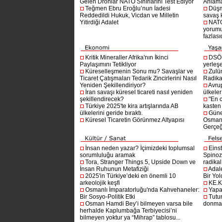
Gelen Dronlar NATO Sınırlarını Test Ediyor
Anlam
Teğmen Ebru Eroğlu’nun İadesi
Düşm
Reddedildi Hukuk, Vicdan ve Milletin
savaş 
Yitirdiği Adalet
NATO
yorumu
fazlasıd
Kritik Mineraller Afrika'nın İkinci
DSÖ’
Paylaşımını Tetikliyor
yerleşe
Küreselleşmenin Sonu mu? Savaşlar ve
Zulü
Ticaret Çatışmaları Tedarik Zincirlerini Nasıl
Radika
Yeniden Şekillendiriyor?
Avru
İran savaşı küresel ticareti nasıl yeniden
ülkeler
şekillendirecek?
"En 
Türkiye 2025'te kira artışlarında AB
kasten
ülkelerini geride bıraktı.
Güne
Küresel Ticaretin Görünmez Altyapısı
Osmanlı
Gerçeğ
İnsan neden yazar? İçimizdeki toplumsal
Einst
sorumluluğu aramak
Spinoz
Tora, Stranger Things 5, Upside Down ve
radikal 
İnsan Ruhunun Metafiziği
Adal
2025'in Türkiye’deki en önemli 10
Bir Yol
arkeolojik keşfi
KE.K
Osmanlı İmparatorluğu'nda Kahvehaneler:
Yapa
Bir Sosyo-Politik Etki
Tutu
Osman Hamdi Bey’i bilmeyen varsa bile
donma
herhalde Kaplumbağa Terbiyecisi’ni
bilmeyen yoktur ya “Mihrap” tablosu...