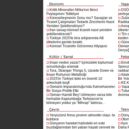
Kritik Mineraller Afrika'nın İkinci
DSÖ’
Paylaşımını Tetikliyor
yerleşe
Küreselleşmenin Sonu mu? Savaşlar ve
Zulü
Ticaret Çatışmaları Tedarik Zincirlerini Nasıl
Radika
Yeniden Şekillendiriyor?
Avru
İran savaşı küresel ticareti nasıl yeniden
ülkeler
şekillendirecek?
"En 
Türkiye 2025'te kira artışlarında AB
kasten
ülkelerini geride bıraktı.
Güne
Küresel Ticaretin Görünmez Altyapısı
Osmanlı
Gerçeğ
İnsan neden yazar? İçimizdeki toplumsal
Einst
sorumluluğu aramak
Spinoz
Tora, Stranger Things 5, Upside Down ve
radikal 
İnsan Ruhunun Metafiziği
Adal
2025'in Türkiye’deki en önemli 10
Bir Yol
arkeolojik keşfi
KE.K
Osmanlı İmparatorluğu'nda Kahvehaneler:
Yapa
Bir Sosyo-Politik Etki
Tutu
Osman Hamdi Bey’i bilmeyen varsa bile
donma
herhalde Kaplumbağa Terbiyecisi’ni
bilmeyen yoktur ya “Mihrap” tablosu...
Yeryüzünü fırına çeviren atmosfer olayı: Isı
Dünya
kubbesi
Otom
Dünyanın hareket halindeki en eski
Aynı
buzdağlarından biri yaban hayatı cenneti ile
Daha P