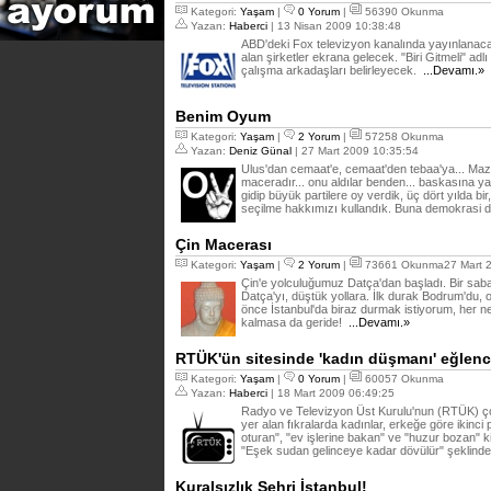
Kategori:
Yaşam
|
0 Yorum
|
56390 Okunma
Yazan:
Haberci
| 13 Nisan 2009 10:38:48
ABD'deki Fox televizyon kanalında yayınlanacak
alan şirketler ekrana gelecek. "Biri Gitmeli" ad
çalışma arkadaşları belirleyecek.
...Devamı.»
Benim Oyum
Kategori:
Yaşam
|
2 Yorum
|
57258 Okunma
Yazan:
Deniz Günal
| 27 Mart 2009 10:35:54
Ulus'dan cemaat'e, cemaat'den tebaa'ya... Mazi 
maceradır... onu aldılar benden... baskasına yar 
gidip büyük partilere oy verdik, üç dört yılda bi
seçilme hakkımızı kullandık. Buna demokrasi 
Çin Macerası
Kategori:
Yaşam
|
2 Yorum
|
73661 Okunma27 Mart 2
Çin'e yolculuğumuz Datça'dan başladı. Bir saba
Datça'yı, düştük yollara. İlk durak Bodrum'du, 
önce İstanbul'da biraz durmak istiyorum, her 
kalmasa da geride!
...Devamı.»
RTÜK'ün sitesinde 'kadın düşmanı' eğlenc
Kategori:
Yaşam
|
0 Yorum
|
60057 Okunma
Yazan:
Haberci
| 18 Mart 2009 06:49:25
Radyo ve Televizyon Üst Kurulu'nun (RTÜK) çocu
yer alan fıkralarda kadınlar, erkeğe göre ikinci p
oturan", "ev işlerine bakan" ve "huzur bozan" ki
"Eşek sudan gelinceye kadar dövülür" şeklinde 
Kuralsızlık Şehri İstanbul!