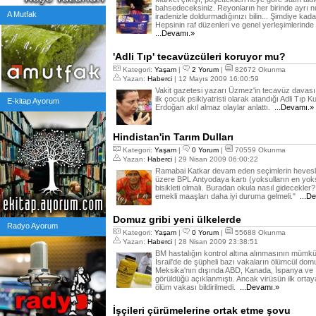
bahsedeceksiniz. Reyonların her birinde ayrı n
A Mutfak
iradenizle doldurmadığınızı bilin... Şimdiye kad
Hepsinin raf düzenleri ve genel yerleşimlerind
...Devamı.»
'Adli Tıp' tecavüzcüleri koruyor mu?
Kategori:
Yaşam
|
2 Yorum
|
82672 Okunma
Yazan:
Haberci
| 12 Mayıs 2009 16:00:59
Vakit gazetesi yazarı Üzmez'in tecavüz davası
ilk çocuk psikiyatristi olarak atandığı Adli Tıp
E-kitap Ayorum
Erdoğan akıl almaz olaylar anlattı.
...Devamı.»
Hindistan'in Tarım Dulları
Kategori:
Yaşam
|
0 Yorum
|
70559 Okunma
Yazan:
Haberci
| 29 Nisan 2009 06:00:22
Ramabai Katkar devam eden seçimlerin hevesle 
üzere BPL Antyodaya kartı (yoksulların en yoks
bisikleti olmalı. Buradan okula nasıl gidecekler
emekli maaşları daha iyi duruma gelmeli."
...D
Domuz gribi yeni ülkelerde
Radyo Ayorum
Kategori:
Yaşam
|
0 Yorum
|
55688 Okunma
Yazan:
Haberci
| 28 Nisan 2009 23:38:51
BM hastalığın kontrol altına alınmasının mümkü
İsrail'de de şüpheli bazı vakaların ölümcül dom
Meksika'nın dışında ABD, Kanada, İspanya ve İn
görüldüğü açıklanmıştı. Ancak virüsün ilk orta
ölüm vakası bildirilmedi.
...Devamı.»
İşçileri çürümelerine ortak etme şovu