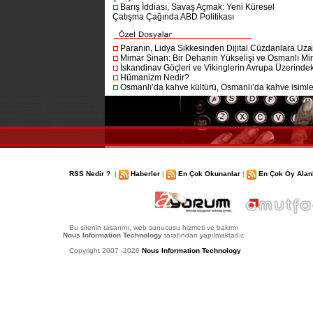
Barış İddiası, Savaş Açmak: Yeni Küresel
Çatışma Çağında ABD Politikası
Paranın, Lidya Sikkesinden Dijital Cüzdanlara Uza
Mimar Sinan: Bir Dehanın Yükselişi ve Osmanlı Mim
İskandinav Göçleri ve Vikinglerin Avrupa Üzerindeki
Hümanizm Nedir?
Osmanlı’da kahve kültürü, Osmanlı’da kahve isimler
RSS Nedir ?
|
Haberler
|
En Çok Okunanlar
|
En Çok Oy Alan
Bu sitenin tasarımı, web sunucusu hizmeti ve bakımı
Nous Information Technology
tarafından yapılmaktadır.
Copyright 2007 -2026
Nous Information Technology