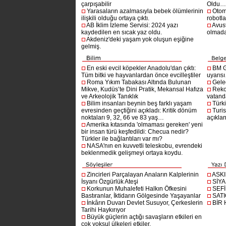
çarpışabilir
Oldu
Yarasaların azalmasıyla bebek ölümlerinin
Otom
ilişkili olduğu ortaya çıktı.
robotl
AB İklim İzleme Servisi: 2024 yazı
Avust
kaydedilen en sıcak yaz oldu.
olmad
Akdeniz'deki yaşam yok oluşun eşiğine
gelmiş.
En eski evcil köpekler Anadolu'dan çıktı:
BM G
Tüm bitki ve hayvanlardan önce evcilleştiler
uyarıs
Roma Yıkım Tabakası Altında Bulunan
Gelec
Mikve, Kudüs’te Dini Pratik, Mekansal Hafıza
Reko
ve Arkeolojik Tanıklık
vatanda
Bilim insanları beynin beş farklı yaşam
Türki
evresinden geçtiğini açıkladı: Kritik dönüm
Turis
noktaları 9, 32, 66 ve 83 yaş…
açıklan
Amerika kıtasında 'olmaması gereken' yeni
bir insan türü keşfedildi: Checua nedir?
Türkler ile bağlantıları var mı?
NASA'nın en kuvvetli teleskobu, evrendeki
beklenmedik gelişmeyi ortaya koydu.
Zincirleri Parçalayan Anaların Kalplerinin
ASK
İsyanı Özgürlük Ateşi
SİYA
Korkunun Muhalefeti Halkın Öfkesini
SEF
Bastıranlar, İktidarın Gölgesinde Yaşayanlar
SAT
İnkârın Duvarı Devlet Susuyor, Çerkeslerin
BİR
Tarihi Haykırıyor
Büyük güçlerin açtığı savaşların etkileri en
çok yoksul ülkeleri etkiler.