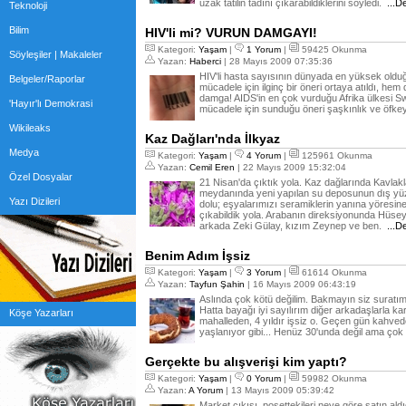
uzak tatilin tadını çıkarabildiklerini söyledi.
...D
Teknoloji
Bilim
HIV'li mi? VURUN DAMGAYI!
Kategori:
Yaşam
|
1 Yorum
|
59425 Okunma
Söyleşiler | Makaleler
Yazan:
Haberci
| 28 Mayıs 2009 07:35:36
HIV'li hasta sayısının dünyada en yüksek olduğ
Belgeler/Raporlar
mücadele için ilginç bir öneri ortaya atıldı, hem de
damga! AIDS'in en çok vurduğu Afrika ülkesi Swaz
'Hayır'lı Demokrasi
mücadele için sunduğu öneri şaşkınlık ve öfke
Wikileaks
Kaz Dağları'nda İlkyaz
Medya
Kategori:
Yaşam
|
4 Yorum
|
125961 Okunma
Yazan:
Cemil Eren
| 22 Mayıs 2009 15:32:04
Özel Dosyalar
21 Nisan'da çıktık yola. Kaz dağlarında Kavlak
meydanında yeni yapılan su deposunun dış yüze
Yazı Dizileri
dolu; eşyalarımızı seramiklerin yanına yöresin
çıkabildik yola. Arabanın direksiyonunda Hüsey
arkada Zeki Gülay, kızım Zeynep ve ben.
...D
Benim Adım İşsiz
Kategori:
Yaşam
|
3 Yorum
|
61614 Okunma
Yazan:
Tayfun Şahin
| 16 Mayıs 2009 06:43:19
Aslında çok kötü değilim. Bakmayın siz suratımı
Hatta bayağı iyi sayılırım diğer arkadaşlarla karş
Köşe Yazarları
mahalleden, 4 yıldır işsiz o. Geçen gün kahved
yaşlanıyor gibi... Henüz 30'unda değil ama çok
Gerçekte bu alışverişi kim yaptı?
Kategori:
Yaşam
|
0 Yorum
|
59982 Okunma
Yazan:
A Yorum
| 13 Mayıs 2009 05:39:42
Market çıkışı, poşettekileri neye göre satın aldığ