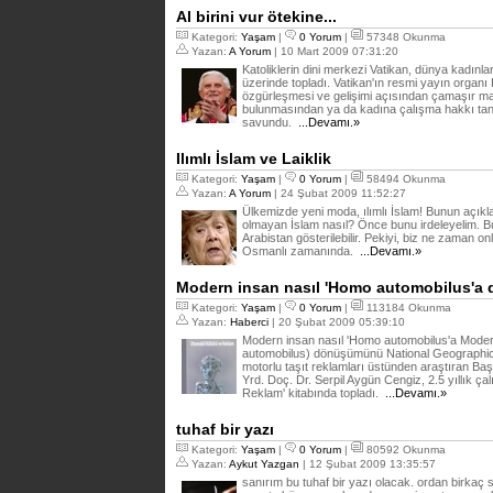
Al birini vur ötekine...
Kategori:
Yaşam
|
0 Yorum
|
57348 Okunma
Yazan:
A Yorum
| 10 Mart 2009 07:31:20
Katoliklerin dini merkezi Vatikan, dünya kadınla
üzerinde topladı. Vatikan'ın resmi yayın organ
özgürleşmesi ve gelişimi açısından çamaşır ma
bulunmasından ya da kadına çalışma hakkı ta
savundu.
...Devamı.»
Ilımlı İslam ve Laiklik
Kategori:
Yaşam
|
0 Yorum
|
58494 Okunma
Yazan:
A Yorum
| 24 Şubat 2009 11:52:27
Ülkemizde yeni moda, ılımlı İslam! Bunun açıklam
olmayan İslam nasıl? Önce bunu irdeleyelim. Bu
Arabistan gösterilebilir. Pekiyi, biz ne zaman o
Osmanlı zamanında.
...Devamı.»
Modern insan nasıl 'Homo automobilus'a
Kategori:
Yaşam
|
0 Yorum
|
113184 Okunma
Yazan:
Haberci
| 20 Şubat 2009 05:39:10
Modern insan nasıl 'Homo automobilus'a Modern
automobilus) dönüşümünü National Geographic 
motorlu taşıt reklamları üstünden araştıran Başk
Yrd. Doç. Dr. Serpil Aygün Cengiz, 2.5 yıllık ç
Reklam' kitabında topladı.
...Devamı.»
tuhaf bir yazı
Kategori:
Yaşam
|
0 Yorum
|
80592 Okunma
Yazan:
Aykut Yazgan
| 12 Şubat 2009 13:35:57
sanırım bu tuhaf bir yazı olacak. ordan birkaç s