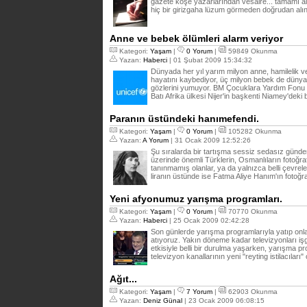
gazete köşe yazarlarından vesaire... tamamı al
hiç bir girizgaha lüzum görmeden doğrudan alın
Anne ve bebek ölümleri alarm veriyor
Kategori:
Yaşam
|
0 Yorum
|
59849 Okunma
Yazan:
Haberci
| 01 Şubat 2009 15:34:32
Dünyada her yıl yarım milyon anne, hamilelik 
hayatını kaybediyor, üç milyon bebek de dünya
gözlerini yumuyor. BM Çocuklara Yardım Fonu UN
Batı Afrika ülkesi Nijer'in başkenti Niamey'deki
Paranın üstündeki hanımefendi.
Kategori:
Yaşam
|
0 Yorum
|
105282 Okunma
Yazan:
A Yorum
| 31 Ocak 2009 12:52:26
Şu sıralarda bir tartışma sessiz sedasız gündem
üzerinde önemli Türklerin, Osmanlıların fotoğraf
tanınmamış olanlar, ya da yalnızca belli çevreler
liranın üstünde ise Fatma Aliye Hanım'ın fotoğr
Yeni afyonumuz yarışma programları.
Kategori:
Yaşam
|
0 Yorum
|
70770 Okunma
Yazan:
Haberci
| 25 Ocak 2009 02:42:28
Son günlerde yarışma programlarıyla yatıp onla
atıyoruz. Yakın döneme kadar televizyonları işga
etkisiyle belli bir durulma yaşarken, yarışma pro
televizyon kanallarının yeni "reyting istilacıları
Ağıt...
Kategori:
Yaşam
|
7 Yorum
|
62903 Okunma
Yazan:
Deniz Günal
| 23 Ocak 2009 06:08:15