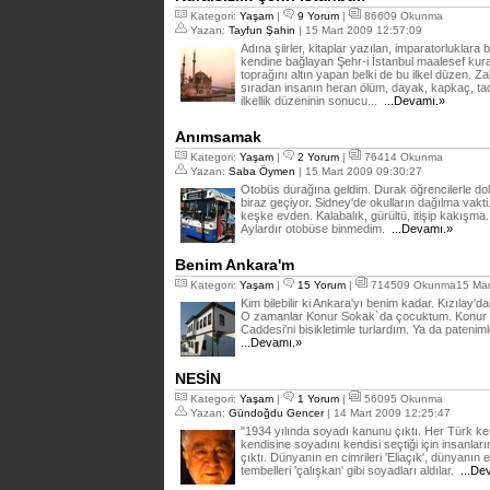
Kategori:
Yaşam
|
9 Yorum
|
86609 Okunma
Yazan:
Tayfun Şahin
| 15 Mart 2009 12:57:09
Adına şiirler, kitaplar yazılan, imparatorluklar
kendine bağlayan Şehr-i İstanbul maalesef kurals
toprağını altın yapan belki de bu ilkel düzen. Z
sıradan insanın heran ölüm, dayak, kapkaç, t
ilkellik düzeninin sonucu...
...Devamı.»
Anımsamak
Kategori:
Yaşam
|
2 Yorum
|
76414 Okunma
Yazan:
Saba Öymen
| 15 Mart 2009 09:30:27
Otobüs durağına geldim. Durak öğrencilerle do
biraz geçiyor. Sidney'de okulların dağılma vak
keşke evden. Kalabalık, gürültü, itişip kakışma.
Aylardır otobüse binmedim.
...Devamı.»
Benim Ankara'm
Kategori:
Yaşam
|
15 Yorum
|
714509 Okunma15 Mart
Kim bilebilir ki Ankara'yı benim kadar. Kızılay'da
O zamanlar Konur Sokak`da çocuktum. Konur - 
Caddesi'ni bisikletimle turlardım. Ya da paten
...Devamı.»
NESİN
Kategori:
Yaşam
|
1 Yorum
|
56095 Okunma
Yazan:
Gündoğdu Gencer
| 14 Mart 2009 12:25:47
"1934 yılında soyadı kanunu çıktı. Her Türk ke
kendisine soyadını kendisi seçtiği için insanları
çıktı. Dünyanın en cimrileri 'Eliaçık', dünyanın 
tembelleri 'çalışkan' gibi soyadları aldılar.
...De