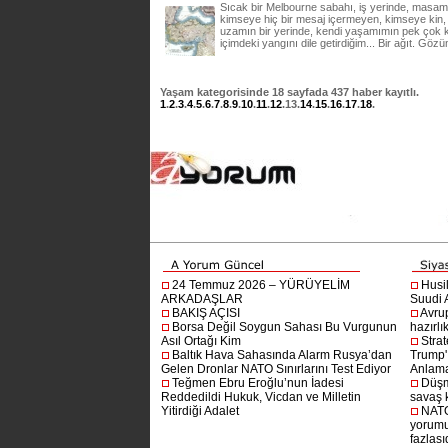
Sıcak bir Melbourne sabahı, iş yerinde, masamd
kimseye hiç bir mesaj içermeyen, kimseye kin
uzamın bir yerinde, kendi yaşamımın pek çok ka
içimdeki yangını dile getirdiğim... Bir ağıt. G
Yaşam
kategorisinde
18
sayfada
437
haber kayıtlı.
1
.
2
.
3
.
4
.
5
.
6
.
7
.
8
.
9
.
10
.
11
.
12
.
13
.
14
.
15
.
16
.
17
.
18
.
24 Temmuz 2026 – YÜRÜYELİM
Husi
ARKADAŞLAR
Suudi A
BAKIŞ AÇISI
Avru
Borsa Değil Soygun Sahası Bu Vurgunun
hazırlı
Asıl Ortağı Kim
Stra
Baltık Hava Sahasında Alarm Rusya’dan
Trump'ı
Gelen Dronlar NATO Sınırlarını Test Ediyor
Anlam
Teğmen Ebru Eroğlu’nun İadesi
Düşm
Reddedildi Hukuk, Vicdan ve Milletin
savaş 
Yitirdiği Adalet
NATO
yorumu
fazlasıd