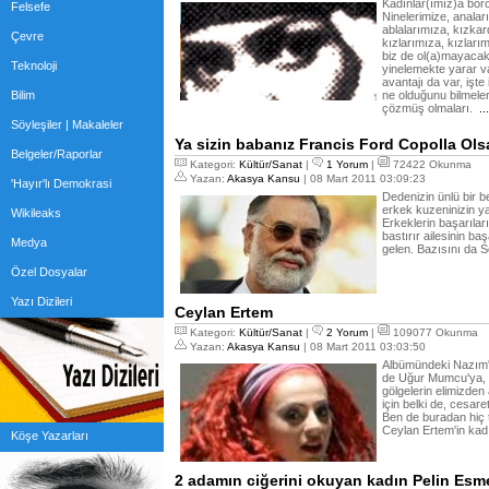
Kadınlar(ımız)a bo
Felsefe
Ninelerimize, analar
ablalarımıza, kızkard
Çevre
kızlarımıza, kızları
biz de ol(a)mayacak
Teknoloji
yinelemekte yarar va
avantajı da var, işt
Bilim
ne olduğunu bilmele
çözmüş olmaları.
..
Söyleşiler | Makaleler
Ya sizin babanız Francis Ford Copolla Ols
Belgeler/Raporlar
Kategori:
Kültür/Sanat
|
1 Yorum
|
72422 Okunma
Yazan:
Akasya Kansu
| 08 Mart 2011 03:09:23
'Hayır'lı Demokrasi
Dedenizin ünlü bir b
erkek kuzeninizin ya
Wikileaks
Erkeklerin başarıları
bastırır ailesinin ba
Medya
gelen. Bazısını da S
Özel Dosyalar
Yazı Dizileri
Ceylan Ertem
Kategori:
Kültür/Sanat
|
2 Yorum
|
109077 Okunma
Yazan:
Akasya Kansu
| 08 Mart 2011 03:03:50
Albümündeki Nazım'
de Uğur Mumcu'ya, H
gölgelerin elimizden 
için belki de, cesare
Ben de buradan hiç 
Ceylan Ertem'in kad
Köşe Yazarları
2 adamın ciğerini okuyan kadın Pelin Esme