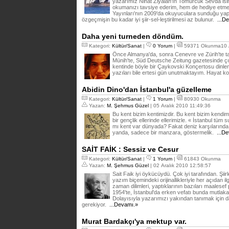
yazarımız Nihat Ziyalan'ın Tomurcuk Sevda isimli
okumanızı tavsiye ederim, hem de hediye etme
Yayınları'nın 2009'da okuyuculara sunduğu yapıt 
özgeçmişin bu kadar iyi şiir-sel-leştirilmesi az bulunur.
...D
Daha yeni turneden döndüm.
Kategori:
Kültür/Sanat
|
0 Yorum
|
59371 Okunma10 A
Önce Almanya'da, sonra Cenevre ve Zürih'te t
Münih'te, Süd Deutsche Zeitung gazetesinde çı
kentinde böyle bir Çaykovski Konçertosu dinle
yazıları bile ertesi gün unutmaktayım. Hayat ko
Abidin Dino'dan İstanbul'a güzelleme
Kategori:
Kültür/Sanat
|
1 Yorum
|
80930 Okunma
Yazan:
M. Şehmus Güzel
| 05 Aralık 2010 11:49:36
Bu kent bizim kentimizdir. Bu kent bizim kendimi
bir gençlik ellerinde ellerimizle. « İstanbul tüm
mı kent var dünyada? Fakat deniz karşılarında 
yanda, sadece bir manzara, göstermelik.
...De
SAİT FAİK : Sessiz ve Cesur
Kategori:
Kültür/Sanat
|
1 Yorum
|
61843 Okunma
Yazan:
M. Şehmus Güzel
| 02 Aralık 2010 12:58:57
Sait Faik iyi öykücüydü. Çok iyi tarafından. Şiirl
yazım biçemindeki orijinallikleriyle her açıdan il
zaman dilimleri, yaptıklarının bazıları maalese
1954'te, İstanbul'da erken vefatı bunda mutlaka 
Dolayısıyla yazarımızı yakından tanımak için
gerekiyor.
...Devamı.»
Murat Bardakçı'ya mektup var.