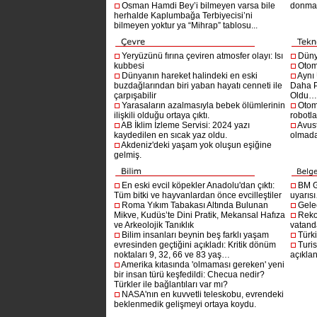
Osman Hamdi Bey’i bilmeyen varsa bile
donma
herhalde Kaplumbağa Terbiyecisi’ni
bilmeyen yoktur ya “Mihrap” tablosu...
Yeryüzünü fırına çeviren atmosfer olayı: Isı
Dünya
kubbesi
Otom
Dünyanın hareket halindeki en eski
Aynı
buzdağlarından biri yaban hayatı cenneti ile
Daha P
çarpışabilir
Oldu
Yarasaların azalmasıyla bebek ölümlerinin
Otom
ilişkili olduğu ortaya çıktı.
robotl
AB İklim İzleme Servisi: 2024 yazı
Avust
kaydedilen en sıcak yaz oldu.
olmad
Akdeniz'deki yaşam yok oluşun eşiğine
gelmiş.
En eski evcil köpekler Anadolu'dan çıktı:
BM G
Tüm bitki ve hayvanlardan önce evcilleştiler
uyarıs
Roma Yıkım Tabakası Altında Bulunan
Gelec
Mikve, Kudüs’te Dini Pratik, Mekansal Hafıza
Reko
ve Arkeolojik Tanıklık
vatanda
Bilim insanları beynin beş farklı yaşam
Türki
evresinden geçtiğini açıkladı: Kritik dönüm
Turis
noktaları 9, 32, 66 ve 83 yaş…
açıklan
Amerika kıtasında 'olmaması gereken' yeni
bir insan türü keşfedildi: Checua nedir?
Türkler ile bağlantıları var mı?
NASA'nın en kuvvetli teleskobu, evrendeki
beklenmedik gelişmeyi ortaya koydu.