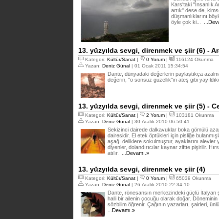
Kars'taki "İnsanlık A
artık" dese de, kims
düşmanlıklarını böyl
öyle çok ki...
...Dev
13. yüzyılda sevgi, direnmek ve şiir (6) - Ar
Kategori:
Kültür/Sanat
|
0 Yorum
|
116124 Okunma
Yazan:
Deniz Günal
| 01 Ocak 2011 15:34:54
Dante, dünyadaki değerlerin paylaştıkça azalm
değerin, "o sonsuz güzellik"in ateş gibi yayıldıkç
13. yüzyılda sevgi, direnmek ve şiir (5) -
Kategori:
Kültür/Sanat
|
2 Yorum
|
103181 Okunma
Yazan:
Deniz Günal
| 30 Aralık 2010 06:50:41
Sekizinci dairede dalkavuklar boka gömülü az
dairesidir. El etek öptükleri için pisliğe bulanmı
aşağı deliklere sokulmuştur, ayaklarını alevler y
diyenler, dolandırıcılar kaynar ziftte pişirilir. Hırs
atılır.
...Devamı.»
13. yüzyılda sevgi, direnmek ve şiir (4)
Kategori:
Kültür/Sanat
|
0 Yorum
|
65039 Okunma
Yazan:
Deniz Günal
| 26 Aralık 2010 22:34:10
Dante, rönesansın merkezindeki güçlü İtalyan şe
halli bir ailenin çocuğu olarak doğar. Döneminin di
sözbilim öğrenir. Çağının yazarları, şairleri, ünl
...Devamı.»