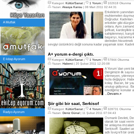
Kategori:
Kültür/Sanat
|
1 Yorum
|
102618 Okunma
Yazan:
Akasya Kansu
| 08 Mart 2011 02:44:31
Erkeklerin yanından
muhtemelen duymuşs
Doğrudur. Kadınlar
A Mutfak
erkekler gibi düzgü
onlara. Aynı zamanda
şefkati, kardeşlikle i
sahiplenmeyi, karşı
başarıyı, kazanma k
derinden hissetmek i
sevgiyi üstünkörü değil sonuna kadar yaşamak ister. Kadın
A+ yorum e-dergi çıktı.
E-kitap Ayorum
Kategori:
Kültür/Sanat
|
1 Yorum
|
57944 Okunma
Yazan:
Haberci
| 20 Şubat 2011 12:20:08
A Yorum`dan yeni bir
Dergimizin ilk sayıs
yitirmeyen, yitirme
hızla değişiyor. Hab
kolay. Bazan, bir y
unutup gidiyoruz. 
istediğimiz konular 
...Devamı.»
Şiir gibi bir saat, Serkisof
Kategori:
Kültür/Sanat
|
4 Yorum
|
328731 Okunma
Radyo Ayorum
Yazan:
Deniz Günal
| 11 Şubat 2011 07:04:43
Osmanlı Devleti, De
olarak bir saat verme
bir anlaşma imzalam
Serkisoff. Saatleri a
adlı İsviçre'li bir üre