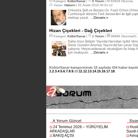
Kategori:
Kültür/Sanat
|
0 Yorum
|
63828 Okunma
Yazan:
Haberci
| 02 Aralık 2010 00:01:12
Orkestra Şefi ve Besteci Dr. Fazlı Orhun Orho
Cumhuriyet dönemi Türk bestecileri ile ilgili yaptı
mektup yazdı.
...Devamı.»
Hizan Çiçekleri - Dağ Çiçekleri
Kategori:
Kültür/Sanat
|
1 Yorum
|
98986 Okunma01 A
Daha önce İletişim Yayınları'larından Işıltılı 
Deniz Günal'ın Artshop Yayıncılık'tan çıkan Dağ
çalışma. Heyecanlanarak okuduğum bu kitap hak
için mutluyum.
...Devamı.»
Kültür/Sanat
kategorisinde
18
sayfada
434
haber kayıtlı
1
.
2
.
3
.
4
.
5
.
6
.
7
.
8
.
9
.
10
.
11
.
12
.
13
.
14
.
15
.
16
.
17
.
18
.
24 Temmuz 2026 – YÜRÜYELİM
Husi
ARKADAŞLAR
Suudi A
BAKIŞ AÇISI
Avru