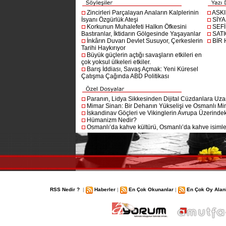
Zincirleri Parçalayan Anaların Kalplerinin
ASK
İsyanı Özgürlük Ateşi
SİYA
Korkunun Muhalefeti Halkın Öfkesini
SEF
Bastıranlar, İktidarın Gölgesinde Yaşayanlar
SAT
İnkârın Duvarı Devlet Susuyor, Çerkeslerin
BİR
Tarihi Haykırıyor
Büyük güçlerin açtığı savaşların etkileri en
çok yoksul ülkeleri etkiler.
Barış İddiası, Savaş Açmak: Yeni Küresel
Çatışma Çağında ABD Politikası
Paranın, Lidya Sikkesinden Dijital Cüzdanlara Uza
Mimar Sinan: Bir Dehanın Yükselişi ve Osmanlı Mim
İskandinav Göçleri ve Vikinglerin Avrupa Üzerindeki
Hümanizm Nedir?
Osmanlı’da kahve kültürü, Osmanlı’da kahve isimler
RSS Nedir ?
|
Haberler
|
En Çok Okunanlar
|
En Çok Oy Alan