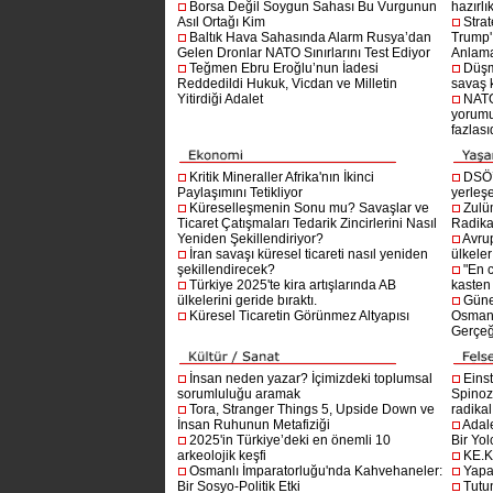
Borsa Değil Soygun Sahası Bu Vurgunun
hazırlı
Asıl Ortağı Kim
Stra
Baltık Hava Sahasında Alarm Rusya’dan
Trump'ı
Gelen Dronlar NATO Sınırlarını Test Ediyor
Anlam
Teğmen Ebru Eroğlu’nun İadesi
Düşm
Reddedildi Hukuk, Vicdan ve Milletin
savaş 
Yitirdiği Adalet
NATO
yorumu
fazlasıd
Kritik Mineraller Afrika'nın İkinci
DSÖ’
Paylaşımını Tetikliyor
yerleşe
Küreselleşmenin Sonu mu? Savaşlar ve
Zulü
Ticaret Çatışmaları Tedarik Zincirlerini Nasıl
Radika
Yeniden Şekillendiriyor?
Avru
İran savaşı küresel ticareti nasıl yeniden
ülkeler
şekillendirecek?
"En 
Türkiye 2025'te kira artışlarında AB
kasten
ülkelerini geride bıraktı.
Güne
Küresel Ticaretin Görünmez Altyapısı
Osmanlı
Gerçeğ
İnsan neden yazar? İçimizdeki toplumsal
Einst
sorumluluğu aramak
Spinoz
Tora, Stranger Things 5, Upside Down ve
radikal 
İnsan Ruhunun Metafiziği
Adal
2025'in Türkiye’deki en önemli 10
Bir Yol
arkeolojik keşfi
KE.K
Osmanlı İmparatorluğu'nda Kahvehaneler:
Yapa
Bir Sosyo-Politik Etki
Tutu