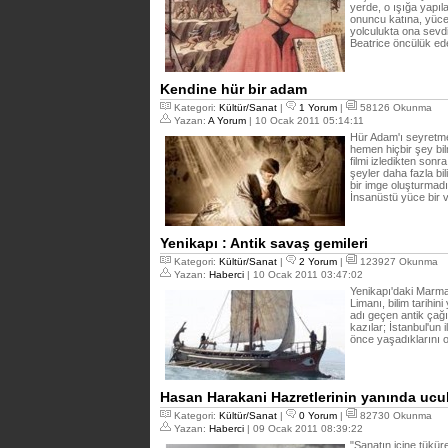
yerde, o ışığa yapıl
onuncu katına, yüce 
yolculukta ona sevdi
Beatrice öncülük ed
Kendine hür bir adam
Kategori:
Kültür/Sanat
|
1 Yorum
|
58126 Okunma
Yazan:
A Yorum
| 10 Ocak 2011 05:14:11
Hür Adam'ı seyretm
hemen hiçbir şey bi
filmi izledikten sonr
şeyler daha fazla b
bir imge oluşturmadı.
İnsanüstü yüce bir v
Yenikapı : Antik savaş gemileri
Kategori:
Kültür/Sanat
|
2 Yorum
|
123927 Okunma
Yazan:
Haberci
| 10 Ocak 2011 03:47:02
Yenikapı'daki Marm
Limanı, bilim tarihi
adı geçen antik çağ
kazılar; İstanbul'un i
önce yaşadıklarını
Hasan Harakani Hazretlerinin yanında ucu
Kategori:
Kültür/Sanat
|
0 Yorum
|
82730 Okunma
Yazan:
Haberci
| 09 Ocak 2011 08:39:22
"Sanatın içine tükür