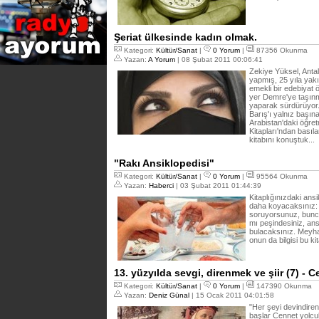
Şeriat ülkesinde kadın olmak.
Kategori:
Kültür/Sanat
|
0 Yorum
|
87356 Okunma
Yazan:
A Yorum
| 08 Şubat 2011 00:06:41
Zekiye Yüksel, Antal
yapmış, 25 yıla yak
emekli bir edebiyat
yer Demre'ye taşınm
yaparak sürdürüyor.
Barış'ı yalnız başı
Arabistan'daki öğretm
Kitapları'ndan basıl
kitabını konuştuk...
"Rakı Ansiklopedisi"
Kategori:
Kültür/Sanat
|
0 Yorum
|
95564 Okunma
Yazan:
Haberci
| 03 Şubat 2011 01:44:39
Kitaplığınızdaki ansi
daha koyacaksınız: 
soruyorsunuz, bunca
mı peşindesiniz, an
bulacaksınız. Meyha
onun da bilgisi bu ki
13. yüzyılda sevgi, direnmek ve şiir (7) - 
Kategori:
Kültür/Sanat
|
0 Yorum
|
147390 Okunma
Yazan:
Deniz Günal
| 15 Ocak 2011 04:01:58
"Her şeyi devindireni
başlar Cennet yolcu