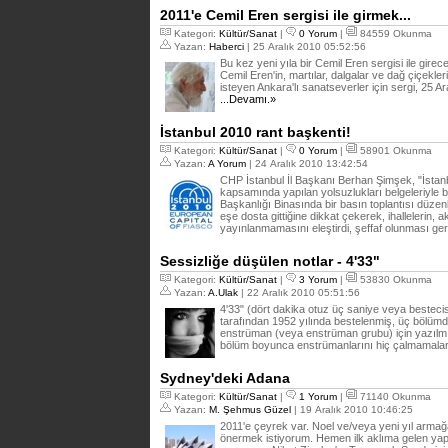
2011'e Cemil Eren sergisi ile girmek...
Kategori:
Kültür/Sanat
|
0 Yorum
|
84559 Okunma
Yazan:
Haberci
| 25 Aralık 2010 05:52:56
Bu kez yeni yıla bir Cemil Eren sergisi ile gire
Cemil Eren'in, martılar, dalgalar ve dağ çiçekle
isteyen Ankara'lı sanatseverler için sergi, 25 Ar
...Devamı.»
İstanbul 2010 rant başkenti!
Kategori:
Kültür/Sanat
|
0 Yorum
|
58901 Okunma
Yazan:
A Yorum
| 24 Aralık 2010 13:42:54
CHP İstanbul İl Başkanı Berhan Şimşek, "İstanb
kapsamında yapılan yolsuzlukları belgeleriyle bi
Başkanlığı Binasında bir basın toplantısı düzen
eşe dosta gittiğine dikkat çekerek, ihallelerin, a
yayınlanmamasını eleştirdi, şeffaf olunması gere
Sessizliğe düşülen notlar - 4'33"
Kategori:
Kültür/Sanat
|
3 Yorum
|
53830 Okunma
Yazan:
A.Ulak
| 22 Aralık 2010 05:51:56
4'33" (dört dakika otuz üç saniye veya bestecis
tarafından 1952 yılında bestelenmiş, üç bölümd
enstrüman (veya enstrüman grubu) için yazılmı
bölüm boyunca enstrümanlarını hiç çalmamaları g
Sydney'deki Adana
Kategori:
Kültür/Sanat
|
1 Yorum
|
71140 Okunma
Yazan:
M. Şehmus Güzel
| 19 Aralık 2010 10:46:25
2011'e çeyrek var. Noel ve/veya yeni yıl armağa
önermek istiyorum. Hemen ilk aklıma gelen yapıt