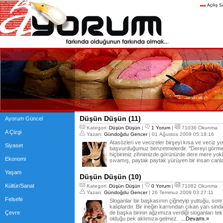
Düşün Düşün (11)
Ayorum Güncel
Kategori:
Düşün Düşün
|
1 Yorum
|
71036 Okunma
A Çizgi
Yazan:
Gündoğdu Gencer
| 01 Ağustos 2009 05:18:16
Atasözleri ve vecizeler birşeyi kısa ve veciz y
Siyaset
başvurduğumuz benzetmelerdir. "Dereyi görme
hiçbirimiz zihnimizde görünürde dere mere yokk
Ekonomi
sıvamış, paytak paytak yürüyen bir insan can
Yaşam
Düşün Düşün (10)
Kültür/Sanat
Kategori:
Düşün Düşün
|
0 Yorum
|
71082 Okunma
Yazan:
Gündoğdu Gencer
| 26 Temmuz 2009 03:27:11
Felsefe
Sloganlar bir başkasının çiğneyip yuttuğu, sonr
kalıplardır. Bir ineğin karnından çıkan yarı sind
Çevre
de başka birinin ağzımıza verdiği sloganları te
olduğu pek aklımıza gelmez.
...Devamı.»