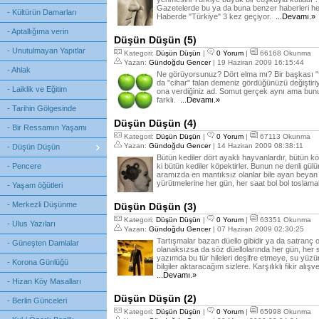
Gazetelerde bu ya da buna benzer haberleri he
- Kültürün Damarları
Haberde "Türkiye" 3 kez geçiyor.
...Devamı.»
- Aptallığıma verin
Düşün Düşün (5)
- Unutulmayan Yapıtlar
Kategori:
Düşün Düşün
|
0 Yorum
|
66168 Okunma
Yazan:
Gündoğdu Gencer
| 19 Haziran 2009 16:15:44
- Ahlak
Ne görüyorsunuz? Dört elma mı? Bir başkası "fo
da "cihar" falan demeniz gördüğünüzü değiştiri
- Laiklik ve Eğitim
ona verdiğiniz ad. Somut gerçek aynı ama bunu
farklı.
...Devamı.»
- Tarihin Gölgesinde
Düşün Düşün (4)
- Bir Ressamın Yaşamı
Kategori:
Düşün Düşün
|
0 Yorum
|
67113 Okunma
Yazan:
Gündoğdu Gencer
| 14 Haziran 2009 08:38:11
- Düşün Düşün
Bütün kediler dört ayaklı hayvanlardır, bütün k
- Pencere
ki bütün kediler köpektirler. Bunun ne denli gü
aramızda en mantıksız olanlar bile ayan beyan
yürütmelerine her gün, her saat bol bol toslam
- Yaşam öğütleri
- Merkezli Düşünme
Düşün Düşün (3)
Kategori:
Düşün Düşün
|
0 Yorum
|
63351 Okunma
- Ulus Yazıları
Yazan:
Gündoğdu Gencer
| 07 Haziran 2009 02:30:25
Tartışmalar bazan düello gibidir ya da satranç
- Güneşten Damlalar
olanaksızsa da söz düellolarında her gün, her sa
yazımda bu tür hileleri deşifre etmeye, su yüz
- Korona Günlüğü
bilgiler aktaracağım sizlere. Karşılıklı fikir alış
...Devamı.»
- Hizan Köy Masalları
Düşün Düşün (2)
- Berlin Günceleri
Kategori:
Düşün Düşün
|
0 Yorum
|
65998 Okunma