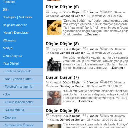
Teknoloji
Düşün Düşün (9)
Bilim
Kategori:
Düşün Düşün
|
0 Yorum
|
66131 Okunma
Yazan:
Gündoğdu Gencer
| 19 Temmuz 2009 11:15:37
Söyleşiler | Makaleler
"Zırva tevil götürmez" derler ama hepimiz zam
tevil etmeye çalışırız. "Tevil" etmeye şimdilerde
Belgeler/Raporlar
Yâni "rasyonel" (akılcı) olmayan birşeyin (buna
açıklamalarla doğru olduğunu kanıtlamaya çalış
'Hayır'lı Demokrasi
örnek verelim.
...Devamı.»
Wikileaks
Düşün Düşün (8)
Medya
Kategori:
Düşün Düşün
|
0 Yorum
|
62265 Okunma
Yazan:
Gündoğdu Gencer
| 12 Temmuz 2009 09:11:31
Özel Dosyalar
Her gün, her dakika yaptığımız, ya da yapmad
yataktan kalkıp kalkmamak, kahvaltı yapıp y
Yazı Dizileri
ekemği kızartıp kızartmamak... Bunların hepsin
her biri hakkında kafa yormayız.
...Devamı.»
- Tarihten bir yaprak
Düşün Düşün (7)
- Nasıl yoldan çıktım?
Kategori:
Düşün Düşün
|
0 Yorum
|
69273 Okunma
Yazan:
Gündoğdu Gencer
| 04 Temmuz 2009 07:09:31
- Fotoğrafın anatomisi
"Sakalımız yok ki sözümüz dinlensin" lâfını bili
- Söz
psikologların ince ince düşünüp ortaya koydukla
sözlerle kestirmeden söyleyivermiştir. Mikelanj'ı
adamdır.
...Devamı.»
- Günün içinden notlar
- Nalına Mıhına
Düşün Düşün (6)
Kategori:
Düşün Düşün
|
0 Yorum
|
69778 Okunma
- Deprem
Yazan:
Gündoğdu Gencer
| 28 Haziran 2009 05:21:52
"Türkiye dünya kupasında finale kaldı. Türkiye'n
- Gözlerimizin Önünde
yenmesini Türkiye büyük bir coşkuyla kutladı"