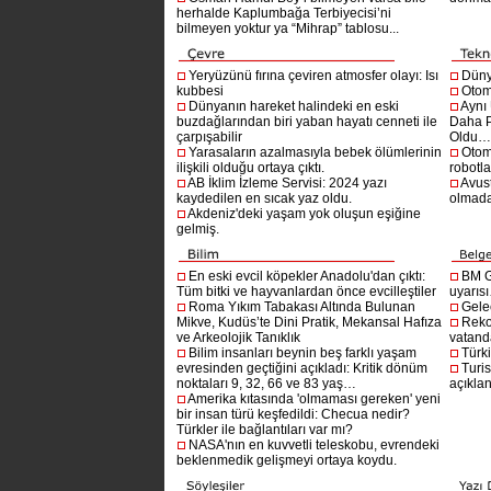
herhalde Kaplumbağa Terbiyecisi’ni
bilmeyen yoktur ya “Mihrap” tablosu...
Yeryüzünü fırına çeviren atmosfer olayı: Isı
Dünya
kubbesi
Otom
Dünyanın hareket halindeki en eski
Aynı
buzdağlarından biri yaban hayatı cenneti ile
Daha P
çarpışabilir
Oldu
Yarasaların azalmasıyla bebek ölümlerinin
Otom
ilişkili olduğu ortaya çıktı.
robotl
AB İklim İzleme Servisi: 2024 yazı
Avust
kaydedilen en sıcak yaz oldu.
olmad
Akdeniz'deki yaşam yok oluşun eşiğine
gelmiş.
En eski evcil köpekler Anadolu'dan çıktı:
BM G
Tüm bitki ve hayvanlardan önce evcilleştiler
uyarıs
Roma Yıkım Tabakası Altında Bulunan
Gelec
Mikve, Kudüs’te Dini Pratik, Mekansal Hafıza
Reko
ve Arkeolojik Tanıklık
vatanda
Bilim insanları beynin beş farklı yaşam
Türki
evresinden geçtiğini açıkladı: Kritik dönüm
Turis
noktaları 9, 32, 66 ve 83 yaş…
açıklan
Amerika kıtasında 'olmaması gereken' yeni
bir insan türü keşfedildi: Checua nedir?
Türkler ile bağlantıları var mı?
NASA'nın en kuvvetli teleskobu, evrendeki
beklenmedik gelişmeyi ortaya koydu.