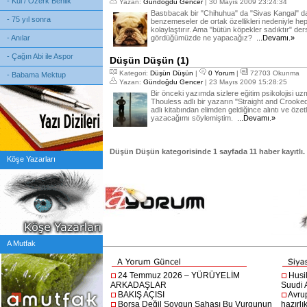
- Kul / Özerk Benlik
Yazan:
Gündoğdu Gencer
| 30 Mayıs 2009 23:24:34
Bastıbacak bir "Chihuhua" da "Sivas Kangal" da 
- 75 yıl sonra
benzemeseler de ortak özellikleri nedeniyle hep
kolaylaştırır. Ama "bütün köpekler sadıktır" de
- Anılar
gördüğümüzde ne yapacağız?
...Devamı.»
- Çağın Abi ile Aspor
Düşün Düşün (1)
Kategori:
Düşün Düşün
|
0 Yorum
|
72703 Okunma
- Babama Mektup
Yazan:
Gündoğdu Gencer
| 23 Mayıs 2009 15:28:25
Bir önceki yazımda sizlere eğitim psikolojisi u
Thouless adlı bir yazarın "Straight and Croo
adlı kitabından elimden geldiğince alıntı ve öz
yazacağımı söylemiştim.
...Devamı.»
Düşün Düşün
kategorisinde
1
sayfada
11
haber kayıtlı.
Köşe Yazarları
A Mutfak
24 Temmuz 2026 – YÜRÜYELİM
Husi
ARKADAŞLAR
Suudi A
BAKIŞ AÇISI
Avru
Borsa Değil Soygun Sahası Bu Vurgunun
hazırlı