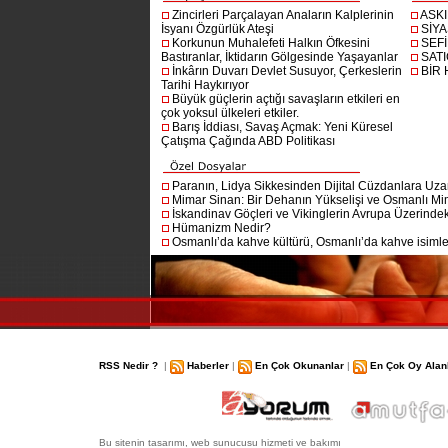
Zincirleri Parçalayan Anaların Kalplerinin
ASK
İsyanı Özgürlük Ateşi
SİYA
Korkunun Muhalefeti Halkın Öfkesini
SEF
Bastıranlar, İktidarın Gölgesinde Yaşayanlar
SAT
İnkârın Duvarı Devlet Susuyor, Çerkeslerin
BİR
Tarihi Haykırıyor
Büyük güçlerin açtığı savaşların etkileri en
çok yoksul ülkeleri etkiler.
Barış İddiası, Savaş Açmak: Yeni Küresel
Çatışma Çağında ABD Politikası
Paranın, Lidya Sikkesinden Dijital Cüzdanlara Uza
Mimar Sinan: Bir Dehanın Yükselişi ve Osmanlı Mim
İskandinav Göçleri ve Vikinglerin Avrupa Üzerindeki
Hümanizm Nedir?
Osmanlı’da kahve kültürü, Osmanlı’da kahve isimler
RSS Nedir ?
|
Haberler
|
En Çok Okunanlar
|
En Çok Oy Alan
Bu sitenin tasarımı, web sunucusu hizmeti ve bakımı