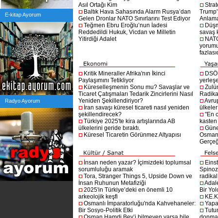
Asıl Ortağı Kim
Stra
Baltık Hava Sahasında Alarm Rusya’dan
Trump'ı
E-kitap Ayorum
Gelen Dronlar NATO Sınırlarını Test Ediyor
Anlam
Teğmen Ebru Eroğlu’nun İadesi
Düşm
Reddedildi Hukuk, Vicdan ve Milletin
savaş 
Yitirdiği Adalet
NATO
yorumu
fazlasıd
Kritik Mineraller Afrika'nın İkinci
DSÖ’
Paylaşımını Tetikliyor
yerleşe
Küreselleşmenin Sonu mu? Savaşlar ve
Zulü
Ticaret Çatışmaları Tedarik Zincirlerini Nasıl
Radika
Yeniden Şekillendiriyor?
Avru
Radyo Ayorum
İran savaşı küresel ticareti nasıl yeniden
ülkeler
şekillendirecek?
"En 
Türkiye 2025'te kira artışlarında AB
kasten
ülkelerini geride bıraktı.
Güne
Küresel Ticaretin Görünmez Altyapısı
Osmanlı
Gerçeğ
İnsan neden yazar? İçimizdeki toplumsal
Einst
sorumluluğu aramak
Spinoz
Tora, Stranger Things 5, Upside Down ve
radikal 
İnsan Ruhunun Metafiziği
Adal
2025'in Türkiye’deki en önemli 10
Bir Yol
arkeolojik keşfi
KE.K
Osmanlı İmparatorluğu'nda Kahvehaneler:
Yapa
Bir Sosyo-Politik Etki
Tutu
Osman Hamdi Bey’i bilmeyen varsa bile
donma