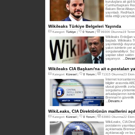
kuruluşlara ait gizli
Cumhurbaşkanı Rece
Bakanı Berat Albayr
yayınladı. RedHack 
iddia ettiği yazışmal
Wikileaks Türkiye Belgeleri Yayında
Kategori:
Türkiye
|
0 Yorum
|
99306 Okunma19 Temmu
Wikileaks Erdoğan ve
başladı. Wikileaks T
yayınlandığı duyuru
yakın isimlerin yer a
sorgulanabiliyor. Sız
yapılan siber saldır
yaşanıyor.
...Devam
Wikileaks CIA Başkanı'na ait e-postaları y
Kategori:
Küresel
|
0 Yorum
|
71315 Okunma23 Ekim 
İnternet korsanların
bilgiler arasında ABD
ulusal güvenlik zorlu
sorgulama yöntemleri
arkadaşlarının isiml
Brennan'ın güvenlik
...Devamı.»
WikiLeaks, CIA Direktörünün maillerini aç
Kategori:
Küresel
|
0 Yorum
|
63983 Okunma22 Ekim 
WikiLeaks, CIA Dire
postalarını yayınlay
açıklamada Brennan’ı
açıklanacağı ve bu e