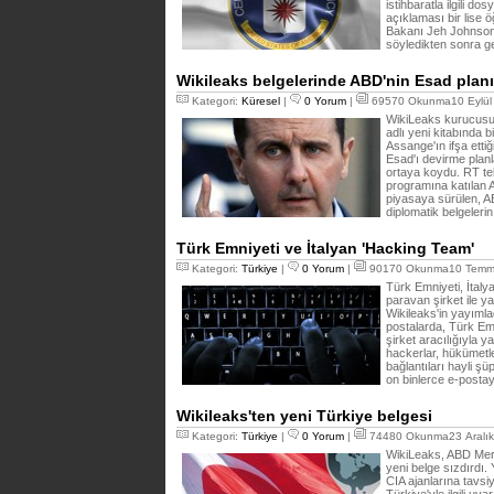
istihbaratla ilgili dos
açıklaması bir lise 
Bakanı Jeh Johnson’
söyledikten sonra ge
Wikileaks belgelerinde ABD'nin Esad planı 
Kategori:
Küresel
|
0 Yorum
|
69570 Okunma10 Eylül 
WikiLeaks kurucusu 
adlı yeni kitabında 
Assange'ın ifşa ettiğ
Esad'ı devirme plan
ortaya koydu. RT t
programına katılan A
piyasaya sürülen, AB
diplomatik belgelerin 
Türk Emniyeti ve İtalyan 'Hacking Team'
Kategori:
Türkiye
|
0 Yorum
|
90170 Okunma10 Temmu
Türk Emniyeti, İtal
paravan şirket ile ya
Wikileaks'in yayımla
postalarda, Türk Emn
şirket aracılığıyla ya
hackerlar, hükümetl
bağlantıları hayli şü
on binlerce e-postay
Wikileaks'ten yeni Türkiye belgesi
Kategori:
Türkiye
|
0 Yorum
|
74480 Okunma23 Aralık
WikiLeaks, ABD Merkez
yeni belge sızdırdı.
CIA ajanlarına tavsiy