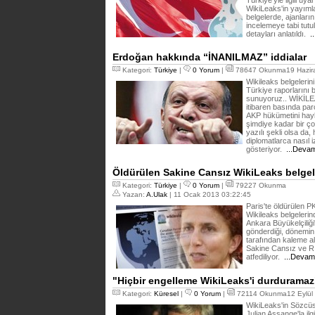
Türkiye'yle ilgili uya
WikiLeaks'in yayımla
belgelerde, ajanların
incelemeye tabi tutu
detayları anlatıldı.
.
Erdoğan hakkında “İNANILMAZ” iddialar
Kategori:
Türkiye
|
0 Yorum
|
78647 Okunma19 Hazira
Wikileaks belgelerin
Türkiye raporlarını bi
sunuyoruz.. WİKİLE
itibaren basında par
AKP hükümetini hayl
şimdiye kadar bir çok 
yazılı şekli olsa da,
diplomatlarca nasıl iz
gösteriyor.
...Devam
Öldürülen Sakine Cansız WikiLeaks belgel
Kategori:
Türkiye
|
0 Yorum
|
79227 Okunma
Yazan:
A.Ulak
| 11 Ocak 2013 03:22:45
Paris'te öldürülen 
Wikileaks belgelerind
Ankara Büyükelçiliği'
gönderdiği, dönemin
tarafından kaleme alı
Sakine Cansız ve Rı
atfediliyor.
...Devam
"Hiçbir engelleme WikiLeaks'i durduramaz
Kategori:
Küresel
|
0 Yorum
|
72114 Okunma12 Eylül 
WikiLeaks'in Sözcüsü
Julian Assange'la il