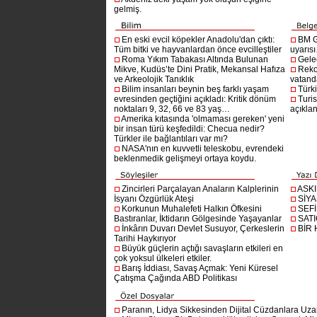
gelmiş.
En eski evcil köpekler Anadolu'dan çıktı:
BM G
Tüm bitki ve hayvanlardan önce evcilleştiler
uyarıs
Roma Yıkım Tabakası Altında Bulunan
Gelec
Mikve, Kudüs’te Dini Pratik, Mekansal Hafıza
Reko
ve Arkeolojik Tanıklık
vatanda
Bilim insanları beynin beş farklı yaşam
Türki
evresinden geçtiğini açıkladı: Kritik dönüm
Turis
noktaları 9, 32, 66 ve 83 yaş…
açıklan
Amerika kıtasında 'olmaması gereken' yeni
bir insan türü keşfedildi: Checua nedir?
Türkler ile bağlantıları var mı?
NASA'nın en kuvvetli teleskobu, evrendeki
beklenmedik gelişmeyi ortaya koydu.
Zincirleri Parçalayan Anaların Kalplerinin
ASK
İsyanı Özgürlük Ateşi
SİYA
Korkunun Muhalefeti Halkın Öfkesini
SEF
Bastıranlar, İktidarın Gölgesinde Yaşayanlar
SAT
İnkârın Duvarı Devlet Susuyor, Çerkeslerin
BİR
Tarihi Haykırıyor
Büyük güçlerin açtığı savaşların etkileri en
çok yoksul ülkeleri etkiler.
Barış İddiası, Savaş Açmak: Yeni Küresel
Çatışma Çağında ABD Politikası
Paranın, Lidya Sikkesinden Dijital Cüzdanlara Uza