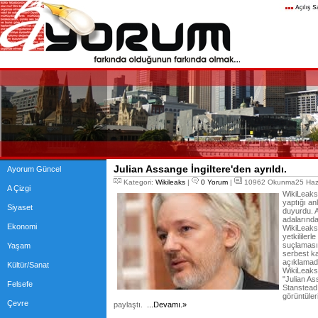
Julian Assange İngiltere'den ayrıldı.
Ayorum Güncel
Kategori:
Wikileaks
|
0 Yorum
|
10962 Okunma25 Hazi
A Çizgi
WikiLeaks,
yaptığı an
Siyaset
duyurdu. 
adalarınd
Ekonomi
WikiLeaks,
yetkililerle
suçlamasın
Yaşam
serbest kal
açıklamada,
Kültür/Sanat
WikiLeaks
"Julian As
Felsefe
Stanstead 
görüntüler
Çevre
paylaştı.
...Devamı.»