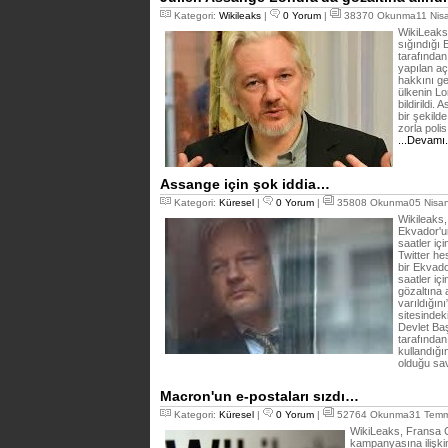
Kategori:
Wikileaks
|
0 Yorum
|
38370 Okunma11 Nisa
WikiLeaks'
sığındığı 
tarafından
yapılan a
hakkını g
ülkenin Lon
bildirildi.
bir şekilde
zorla poli
...Devamı
Assange için şok iddia…
Kategori:
Küresel
|
0 Yorum
|
35808 Okunma05 Nisan
Wikileaks,
Ekvador'un
saatler içi
Twitter h
bir Ekvado
saatler iç
gözaltına 
varıldığını
sitesindek
Devlet Ba
tarafından
kullandığı
olduğu sa
Macron'un e-postaları sızdı…
Kategori:
Küresel
|
0 Yorum
|
52764 Okunma31 Temm
WikiLeaks, Fransa
kampanyasına ilişkin