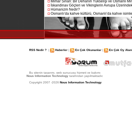
Mimar Sinan: Bir Dehanın Yükselişi ve Osmanlı Mim
İskandinav Göçleri ve Vikinglerin Avrupa Üzerindeki
Hümanizm Nedir?
Osmanlı’da kahve kültürü, Osmanlı’da kahve isimler
RSS Nedir ?
|
Haberler
|
En Çok Okunanlar
|
En Çok Oy Alan
Bu sitenin tasarımı, web sunucusu hizmeti ve bakımı
Nous Information Technology
tarafından yapılmaktadır.
Copyright 2007 -2026
Nous Information Technology