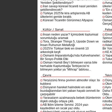
Yeniden Şekillendiriyor?
Avru
İran savaşı küresel ticareti nasıl yeniden
ülkeler
şekillendirecek?
"En 
Türkiye 2025'te kira artışlarında AB
kasten
ülkelerini geride bıraktı.
Güne
Küresel Ticaretin Görünmez Altyapısı
Osmanlı
Gerçeğ
İnsan neden yazar? İçimizdeki toplumsal
Einst
sorumluluğu aramak
Spinoz
Tora, Stranger Things 5, Upside Down ve
radikal 
İnsan Ruhunun Metafiziği
Adal
2025'in Türkiye’deki en önemli 10
Bir Yol
arkeolojik keşfi
KE.K
Osmanlı İmparatorluğu'nda Kahvehaneler:
Yapa
Bir Sosyo-Politik Etki
Tutu
Osman Hamdi Bey’i bilmeyen varsa bile
donma
herhalde Kaplumbağa Terbiyecisi’ni
bilmeyen yoktur ya “Mihrap” tablosu...
Yeryüzünü fırına çeviren atmosfer olayı: Isı
Dünya
kubbesi
Otom
Dünyanın hareket halindeki en eski
Aynı
buzdağlarından biri yaban hayatı cenneti ile
Daha P
çarpışabilir
Oldu
Yarasaların azalmasıyla bebek ölümlerinin
Otom
ilişkili olduğu ortaya çıktı.
robotl
AB İklim İzleme Servisi: 2024 yazı
Avust
kaydedilen en sıcak yaz oldu.
olmad
Akdeniz'deki yaşam yok oluşun eşiğine