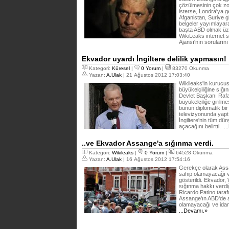
çözülmesinin çok zor
isterse, Londra'ya ge
Afganistan, Suriye gib
belgeler yayımlaya
başta ABD olmak üze
WikiLeaks internet 
Ajansı'nın sorularını
Ekvador uyardı İngiltere delilik yapmasın!
Kategori:
Küresel
|
0 Yorum
|
83270 Okunma
Yazan:
A.Ulak
| 21 Ağustos 2012 17:03:40
Wikileaks'in kurucu
büyükelçiliğine sığ
Devlet Başkanı Rafa
büyükelçiliğe girilme
bunun diplomatik bir 
televizyonunda yaptı
İngiltere'nin tüm dün
açacağını belirtti.
..
..ve Ekvador Assange'a sığınma verdi.
Kategori:
Wikileaks
|
0 Yorum
|
64528 Okunma
Yazan:
A.Ulak
| 16 Ağustos 2012 17:54:16
Gerekçe olarak Assa
sahip olamayacağı v
gösterildi. Ekvador,
sığınma hakkı verdi
Ricardo Patino tara
Assange'ın ABD'de a
olamayacağı ve idam 
...Devamı.»