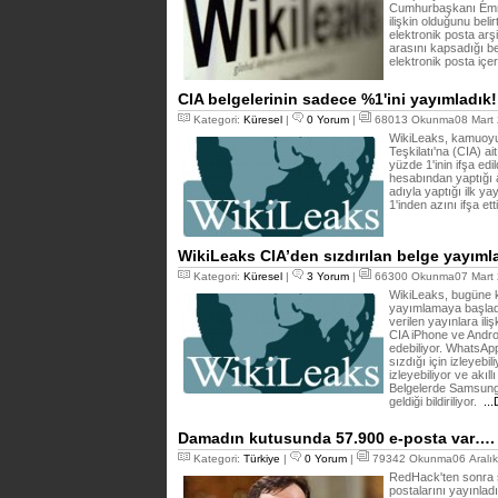
Cumhurbaşkanı Emm
ilişkin olduğunu beli
elektronik posta arş
arasını kapsadığı bel
elektronik posta içer
CIA belgelerinin sadece %1'ini yayımladık!
Kategori:
Küresel
|
0 Yorum
|
68013 Okunma08 Mart 
WikiLeaks, kamuoyu
Teşkilatı'na (CIA) ai
yüzde 1'inin ifşa edi
hesabından yaptığı a
adıyla yaptığı ilk ya
1'inden azını ifşa ett
WikiLeaks CIA’den sızdırılan belge yayımla
Kategori:
Küresel
|
3 Yorum
|
66300 Okunma07 Mart 
WikiLeaks, bugüne ka
yayımlamaya başladı
verilen yayınlara ili
CIA iPhone ve Androi
edebiliyor. WhatsApp
sızdığı için izleyeb
izleyebiliyor ve akıll
Belgelerde Samsung t
geldiği bildiriliyor.
..
Damadın kutusunda 57.900 e-posta var….
Kategori:
Türkiye
|
0 Yorum
|
79342 Okunma06 Aralık
RedHack'ten sonra ş
postalarını yayınladı