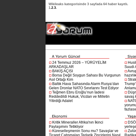
Wikileaks
kategorisinde
3
sayfada
64
haber kayıtlı.
1
.
2
.
3
.
24 Temmuz 2026 – YÜRÜYELİM
Husi
ARKADAŞLAR
Suudi A
BAKIŞ AÇISI
Avru
Borsa Değil Soygun Sahası Bu Vurgunun
hazırlı
Asıl Ortağı Kim
Stra
Baltık Hava Sahasında Alarm Rusya’dan
Trump'ı
Gelen Dronlar NATO Sınırlarını Test Ediyor
Anlam
Teğmen Ebru Eroğlu’nun İadesi
Düşm
Reddedildi Hukuk, Vicdan ve Milletin
savaş 
Yitirdiği Adalet
NATO
yorumu
fazlasıd
Kritik Mineraller Afrika'nın İkinci
DSÖ’
Paylaşımını Tetikliyor
yerleşe
Küreselleşmenin Sonu mu? Savaşlar ve
Zulü
Ticaret Çatışmaları Tedarik Zincirlerini Nasıl
Radika