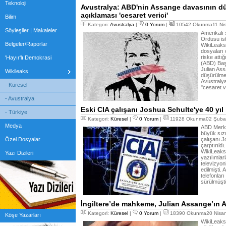
Teknoloji
Avustralya: ABD'nin Assange davasının d
açıklaması 'cesaret verici'
Bilim
Kategori:
Avustralya
|
0 Yorum
|
10542 Okunma11 Nis
Söyleşiler | Makaleler
Amerikalı
Ordusu ist
Belgeler/Raporlar
WikiLeaks'
dosyaları 
riske attığ
'Hayır'lı Demokrasi
(ABD) Baş
Julian As
Wikileaks
düşürülmes
Avustraly
- Küresel
"cesaret ve
- Avustralya
Eski CIA çalışanı Joshua Schulte'ye 40 yıl
- Türkiye
Kategori:
Küresel
|
0 Yorum
|
11928 Okunma02 Şubat
Medya
ABD Merkez
büyük sız
Özel Dosyalar
çalışanı J
çarptırıld
WikiLeaks'e
Yazı Dizileri
yazılımlarl
televizyon
edilmişti.
telefonları
sürülmüşt
İngiltere’de mahkeme, Julian Assange’ın A
Kategori:
Küresel
|
0 Yorum
|
18390 Okunma20 Nisan
Köşe Yazarları
WikiLeaks