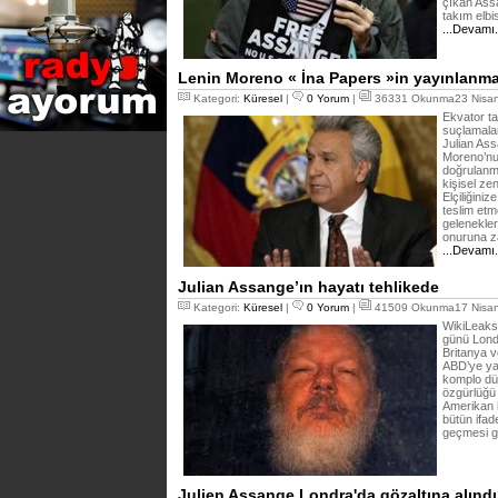
çıkan Assa
takım elbis
...Devamı
Lenin Moreno « İna Papers »in yayınlanmas
Kategori:
Küresel
|
0 Yorum
|
36331 Okunma23 Nisan
Ekvator ta
suçlamalar
Julian As
Moreno’nun
doğrulanma
kişisel ze
Elçiliğiniz
teslim etm
gelenekler
onuruna z
...Devamı
Julian Assange’ın hayatı tehlikede
Kategori:
Küresel
|
0 Yorum
|
41509 Okunma17 Nisan
WikiLeaks
günü Lond
Britanya v
ABD’ye yas
komplo düz
özgürlüğü 
Amerikan h
bütün ifa
geçmesi g
Julien Assange Londra'da gözaltına alındı