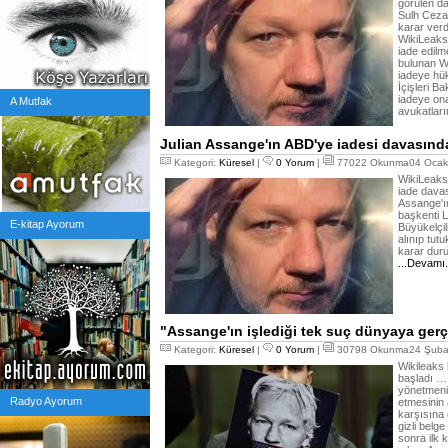
görülen d
Sulh Ceza
karar verd
WikiLeaks
iade edilm
bulunan W
iadeye hük
İçişleri Ba
iadeye on
A Mutfak
avukatları
Julian Assange'ın ABD'ye iadesi davasında
Kategori:
Küresel
|
0 Yorum
|
77022 Okunma04 Ocak 
WikiLeaks
iade davas
Assange'ın
başkenti L
E-kitap Ayorum
Büyükelçil
alınıp tut
karar duru
...Devamı
"Assange'ın işlediği tek suç dünyaya ger
Kategori:
Küresel
|
0 Yorum
|
30798 Okunma24 Şubat
Wikileaks
başladı … 
yönetmeni 
Radyo Ayorum
etmesinin 
karşısına 
gizli belge
sonra ilk 