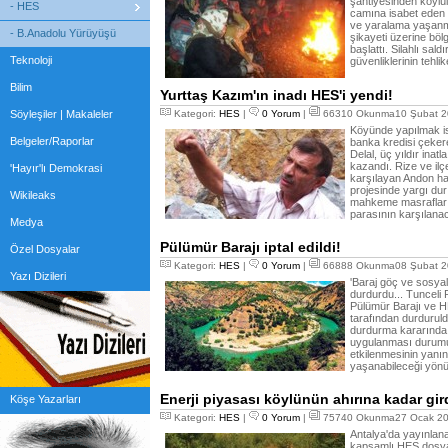
şantiyesinden köylül
- HES
camına isabet eden m
ve yaralama yaşanmaya
- B.Anadolu Yürüyüşü
şikayeti üzerine böl
başlattı. Silahlı sal
Teknoloji
güvenliklerinin tehl
Bilim
Yurttaş Kazım'ın inadı HES'i yendi!
Söyleşiler | Makaleler
Kategori:
HES
|
0 Yorum
|
66310 Okunma10 Şubat 2
Köyünde yapılmak is
Belgeler/Raporlar
banka kredisi çeker
Delal, üç yıldır ina
kazandı. Rize ve ilç
'Hayır'lı Demokrasi
karşılayan Andon h
projesinde yargı du
Wikileaks
mahkeme masrafları i
parasının karşılana
Medya
Pülümür Barajı iptal edildi!
Özel Dosyalar
Kategori:
HES
|
0 Yorum
|
66888 Okunma08 Şubat 2
Yazı Dizileri
'Baraj göç ve sosyal
durdurdu... Tunceli
Pülümür Barajı ve HE
tarafından durduruld
durdurma kararında, 
uygulanması durumu
etkilenmesinin yanı
yaşanabileceği yönün
Enerji piyasası köylünün ahırına kadar gir
Köşe Yazarları
Kategori:
HES
|
0 Yorum
|
75740 Okunma27 Ocak 20
Antalya'da yayınlan
kapsamlı HES dosyası