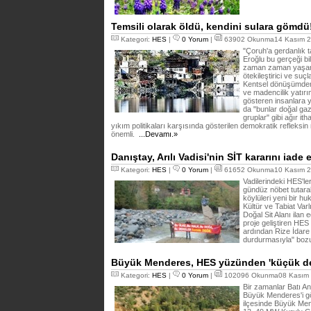
Temsili olarak öldü, kendini sulara gömdü
Kategori:
HES
|
0 Yorum
|
63902 Okunma14 Kasım 2
"Çoruh'a gerdanlık 
Eroğlu bu gerçeği bi
zaman zaman yaşam 
ötekileştirici ve su
Kentsel dönüşümden 
ve madencilik yatırım
gösteren insanlara y
da "bunlar doğal gaz
gruplar" gibi ağır it
yıkım politikaları karşısında gösterilen demokratik refleksi
önemli.
...Devamı.»
Danıştay, Arılı Vadisi'nin SİT kararını iade e
Kategori:
HES
|
0 Yorum
|
61652 Okunma10 Kasım 2
Vadilerindeki HES'le
gündüz nöbet tutarak
köylüleri yeni bir 
Kültür ve Tabiat Var
Doğal Sit Alanı ilan ed
proje geliştiren HES 
ardından Rize İdare 
durdurmasıyla" boz
Büyük Menderes, HES yüzünden 'küçük de
Kategori:
HES
|
0 Yorum
|
102096 Okunma08 Kasım 
Bir zamanlar Batı An
Büyük Menderes'i gö
ilçesinde Büyük Men