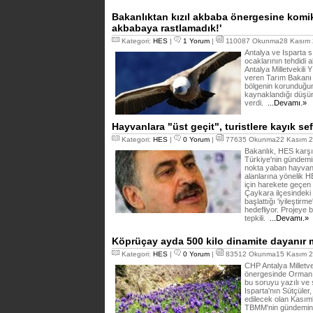
Bakanlıktan kızıl akbaba önergesine komik
akbabaya rastlamadık!'
Kategori:
HES
|
1 Yorum
|
110087 Okunma28 Kasım 
Antalya ve Isparta 
ocaklarının tehdidi a
Antalya Milletvekili
veren Tarım Bakanı 
bölgenin korunduğun
kaynaklandığı düşün
verdi.
...Devamı.»
Hayvanlara "üst geçit", turistlere kayık sef
Kategori:
HES
|
0 Yorum
|
77635 Okunma22 Kasım 2
Bakanlık, HES karşıt
Türkiye'nin gündem
nokta yaban hayvanla
alanlarına yönelik HE
için harekete geçen
Çaykara ilçesindeki 
başlattığı 'iyileştir
hedefliyor. Projeye bi
tepkili.
...Devamı.»
Köprüçay ayda 500 kilo dinamite dayanır 
Kategori:
HES
|
0 Yorum
|
83512 Okunma15 Kasım 2
CHP Antalya Milletve
önergesinde Orman v
bu soruyu yazılı ve 
Isparta'nın Sütçüler
edilecek olan Kasıml
TBMM'nin gündemine