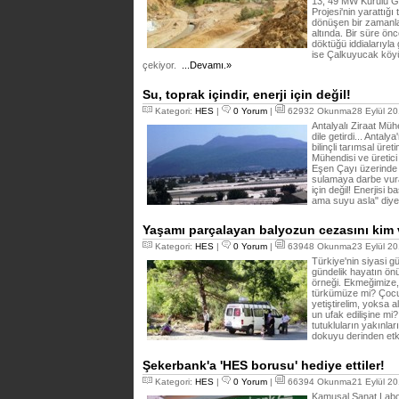
13, 49 MW Kurulu G
Projesi'nin yarattığı
dönüşen bir zamanla
altında. Bir süre ön
döktüğü iddialarıyl
ise Çalkuyucak köyü
çekiyor.
...Devamı.»
Su, toprak içindir, enerji için değil!
Kategori:
HES
|
0 Yorum
|
62932 Okunma28 Eylül 20
Antalyalı Ziraat Müh
dile getirdi... Antal
bilinçli tarımsal ür
Mühendisi ve üretic
Eşen Çayı üzerinde 
sulamaya darbe vurac
için değil! Enerjisi 
ama suyu asla" diy
Yaşamı parçalayan balyozun cezasını kim
Kategori:
HES
|
0 Yorum
|
63948 Okunma23 Eylül 20
Türkiye'nin siyasi 
gündelik hayatın ön
örneği. Ekmeğimize,
türkümüze mi? Çocuk
yetiştirelim, yoksa 
un ufak edilişine mi
tutukluların yakınlar
dokuyu derinden etk
Şekerbank'a 'HES borusu' hediye ettiler!
Kategori:
HES
|
0 Yorum
|
66394 Okunma21 Eylül 20
Kamusal Sanat Labor