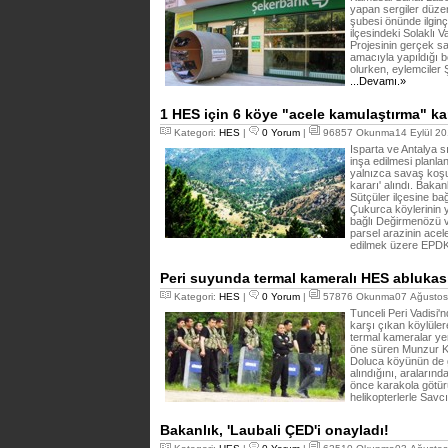
yapan sergiler düze
şubesi önünde ilgin
ilçesindeki Solaklı
Projesinin gerçek s
amacıyla yapıldığı b
olurken, eylemciler
...Devamı.»
1 HES için 6 köye "acele kamulaştırma" kar
Kategori:
HES
|
0 Yorum
|
96857 Okunma14 Eylül 20
Isparta ve Antalya 
inşa edilmesi planla
yalnızca savaş koşu
kararı' alındı. Baka
Sütçüler ilçesine bağ
Çukurca köylerinin y
bağlı Değirmenözü v
parsel arazinin acel
edilmek üzere EPDK'
Peri suyunda termal kameralı HES ablukas
Kategori:
HES
|
0 Yorum
|
57876 Okunma07 Ağustos 
Tunceli Peri Vadisi'
karşı çıkan köylüler
termal kameralar yer
öne süren Munzur K
Doluca köyünün de gü
alındığını, araların
önce karakola götü
helikopterlerle Savcı
Bakanlık, 'Laubali ÇED'i onayladı!