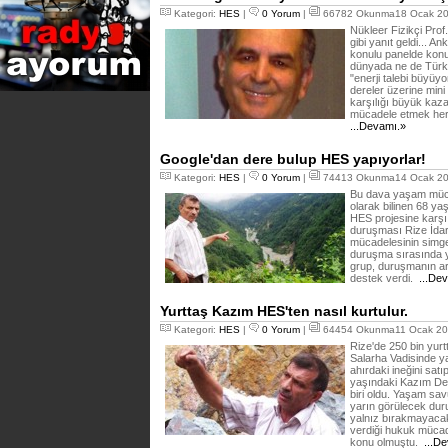
Kategori:
HES
|
0 Yorum
|
66782 Okunma18 Ocak 20
Nükleer Fizikçi Prof.
gibi yanıt geldi... A
konulu panelde konuş
dünyada ne de Türkiy
"enerji talebi büyüyo
dereler üzerine min
karşılığı büyük kaz
mücadele etmek her y
...Devamı.»
Google'dan dere bulup HES yapıyorlar!
Kategori:
HES
|
0 Yorum
|
74413 Okunma14 Ocak 20
Bu dava yaşam mücad
olarak bilinen 68 ya
HES projesine karşı 
duruşması Rize İda
mücadelesinin simgel
duruşma sırasında ya
grup, duruşmanın ar
destek verdi.
...De
Yurttaş Kazım HES'ten nasıl kurtulur.
Kategori:
HES
|
0 Yorum
|
64454 Okunma11 Ocak 20
Rize'de 250 bin yurt
Salarha Vadisinde y
ahırdaki ineğini sat
yaşındaki Kazım Del
biri oldu. Yaşam sa
yarın görülecek duru
yalnız bırakmayacakl
verdiği hukuk mücad
konu olmuştu.
...De