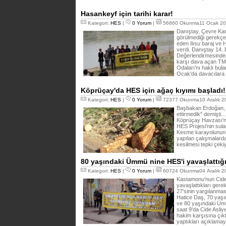
Hasankeyf için tarihi karar!
Kategori:
HES
|
0 Yorum
|
56860 Okunma11 Ocak 20
Danıştay, Çevre Ka
görülmediği gerekçesi
eden Ilısu baraj ve
verdi. Danıştay 14. D
Değerlendirmesinden
karşı dava açan TM
Odaları'nı haklı bul
Ocak'da davacılara t
Köprüçay'da HES için ağaç kıyımı başladı!
Kategori:
HES
|
0 Yorum
|
72377 Okunma10 Aralık 2
Başbakan Erdoğan, "o
ettirmedik" demişti..
Köprüçay Havzası'nd
HES Projesi'nin sula
Kesme karayolunun ye
yapılan çalışmalar
kesilmesi tepki çeki
80 yaşındaki Ümmü nine HES'i yavaşlattığı
Kategori:
HES
|
0 Yorum
|
60724 Okunma04 Aralık 2
Kastamonu'nun Cide i
yavaşlattıkları gere
27'sinin yargılanmas
Hatice Daş, 70 yaşı
ve 80 yaşındaki Ümmi
saat 9'da Cide Asl
hakim karşısına çık
yaptıkları açıklamay