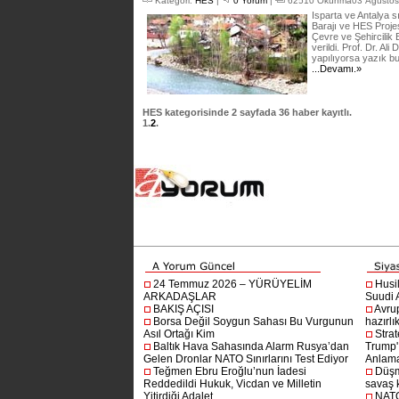
Kategori:
HES
|
0 Yorum
|
62510 Okunma03 Ağustos 
Isparta ve Antalya s
Barajı ve HES Proje
Çevre ve Şehircilik 
verildi. Prof. Dr. Al
yapılıyorsa yazık bu 
...Devamı.»
HES
kategorisinde
2
sayfada
36
haber kayıtlı.
1
.
2
.
24 Temmuz 2026 – YÜRÜYELİM
Husi
ARKADAŞLAR
Suudi A
BAKIŞ AÇISI
Avru
Borsa Değil Soygun Sahası Bu Vurgunun
hazırlı
Asıl Ortağı Kim
Stra
Baltık Hava Sahasında Alarm Rusya’dan
Trump'ı
Gelen Dronlar NATO Sınırlarını Test Ediyor
Anlam
Teğmen Ebru Eroğlu’nun İadesi
Düşm
Reddedildi Hukuk, Vicdan ve Milletin
savaş 
Yitirdiği Adalet
NATO