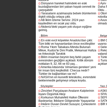
Dünyanın hareket halindeki en eski
Aynı
buzdağlarından biri yaban hayatı cenneti ile
Daha P
çarpışabilir
Oldu
Yarasaların azalmasıyla bebek ölümlerinin
Otom
ilişkili olduğu ortaya çıktı.
robotl
AB İklim İzleme Servisi: 2024 yazı
Avust
kaydedilen en sıcak yaz oldu.
olmad
Akdeniz'deki yaşam yok oluşun eşiğine
gelmiş.
En eski evcil köpekler Anadolu'dan çıktı:
BM G
Tüm bitki ve hayvanlardan önce evcilleştiler
uyarıs
Roma Yıkım Tabakası Altında Bulunan
Gelec
Mikve, Kudüs’te Dini Pratik, Mekansal Hafıza
Reko
ve Arkeolojik Tanıklık
vatanda
Bilim insanları beynin beş farklı yaşam
Türki
evresinden geçtiğini açıkladı: Kritik dönüm
Turis
noktaları 9, 32, 66 ve 83 yaş…
açıklan
Amerika kıtasında 'olmaması gereken' yeni
bir insan türü keşfedildi: Checua nedir?
Türkler ile bağlantıları var mı?
NASA'nın en kuvvetli teleskobu, evrendeki
beklenmedik gelişmeyi ortaya koydu.
Zincirleri Parçalayan Anaların Kalplerinin
ASK
İsyanı Özgürlük Ateşi
SİYA
Korkunun Muhalefeti Halkın Öfkesini
SEF
Bastıranlar, İktidarın Gölgesinde Yaşayanlar
SAT
İnkârın Duvarı Devlet Susuyor, Çerkeslerin
BİR