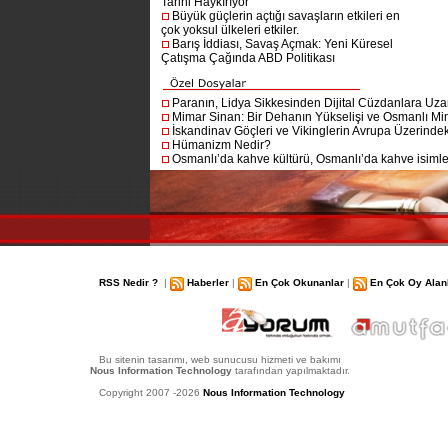
Tarihi Haykırıyor
Büyük güçlerin açtığı savaşların etkileri en
çok yoksul ülkeleri etkiler.
Barış İddiası, Savaş Açmak: Yeni Küresel
Çatışma Çağında ABD Politikası
Paranın, Lidya Sikkesinden Dijital Cüzdanlara Uza
Mimar Sinan: Bir Dehanın Yükselişi ve Osmanlı Mim
İskandinav Göçleri ve Vikinglerin Avrupa Üzerindeki
Hümanizm Nedir?
Osmanlı’da kahve kültürü, Osmanlı’da kahve isimler
RSS Nedir ?
|
Haberler
|
En Çok Okunanlar
|
En Çok Oy Alan
Bu sitenin tasarımı, web sunucusu hizmeti ve bakımı
Nous Information Technology
tarafından yapılmaktadır.
Copyright 2007 -2026
Nous Information Technology