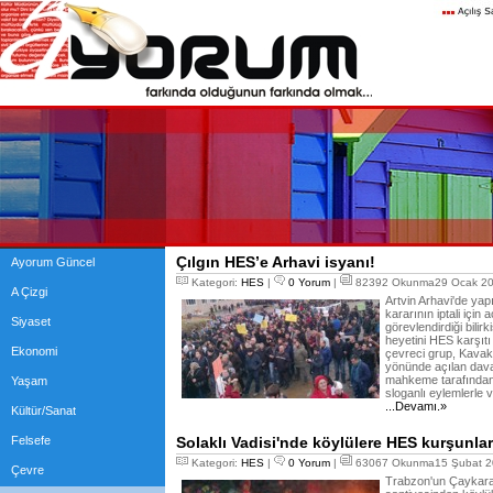
Çılgın HES’e Arhavi isyanı!
Ayorum Güncel
Kategori:
HES
|
0 Yorum
|
82392 Okunma29 Ocak 20
A Çizgi
Artvin Arhavi'de yap
kararının iptali için
Siyaset
görevlendirdiği bilirk
heyetini HES karşıtı
Ekonomi
çevreci grup, Kavak 
yönünde açılan dava
mahkeme tarafından gö
Yaşam
sloganlı eylemlerle v
...Devamı.»
Kültür/Sanat
Felsefe
Solaklı Vadisi'nde köylülere HES kurşunlar
Kategori:
HES
|
0 Yorum
|
63067 Okunma15 Şubat 2
Çevre
Trabzon'un Çaykara 