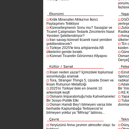
yorumu
fazlasıd
Kritik Mineraller Afrika'nın İkinci
DSÖ’
Paylaşımını Tetikliyor
yerleşe
Küreselleşmenin Sonu mu? Savaşlar ve
Zulü
Ticaret Çatışmaları Tedarik Zincirlerini Nasıl
Radika
Yeniden Şekillendiriyor?
Avru
İran savaşı küresel ticareti nasıl yeniden
ülkeler
şekillendirecek?
"En 
Türkiye 2025'te kira artışlarında AB
kasten
ülkelerini geride bıraktı.
Güne
Küresel Ticaretin Görünmez Altyapısı
Osmanlı
Gerçeğ
İnsan neden yazar? İçimizdeki toplumsal
Einst
sorumluluğu aramak
Spinoz
Tora, Stranger Things 5, Upside Down ve
radikal 
İnsan Ruhunun Metafiziği
Adal
2025'in Türkiye’deki en önemli 10
Bir Yol
arkeolojik keşfi
KE.K
Osmanlı İmparatorluğu'nda Kahvehaneler:
Yapa
Bir Sosyo-Politik Etki
Tutu
Osman Hamdi Bey’i bilmeyen varsa bile
donma
herhalde Kaplumbağa Terbiyecisi’ni
bilmeyen yoktur ya “Mihrap” tablosu...
Yeryüzünü fırına çeviren atmosfer olayı: Isı
Dünya
kubbesi
Otom