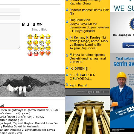
Kadınlar Günü
İfadenin İfadesi Olarak Söz.
(II)
Düşünmektan
uyuyamayanlar ve
uyumaktan düşünmeyenler
Simge Ekle
: Türkiye çelişkisi
İki Keman, İki Kardeş, İki
Yoldaş: Moşe, Aaron, Marx
ve Engels Üzerine Bir
Akşam Düşüncesi
E-imza ile sahte diploma:
Devleti kandıran ağ nasıl
kuruldu?
İKİ DİRENİŞ
GEÇİTKALE'DEN
GELİYORDU...
Fahri Kiamil
erden 'kuşatmaya kuşatma' hamlesi: Suudi
n'a deniz trafiği yasağı
a'da "uzun barış"ın sonu, savaş
larının başlangıcı
ejik Niyet, Yapısal Boşluk: Donald Trump'ın
ış Politika Doktrinini Anlamak
nların Amerika'yı zayıflatmak için savaş
sına gerek yok