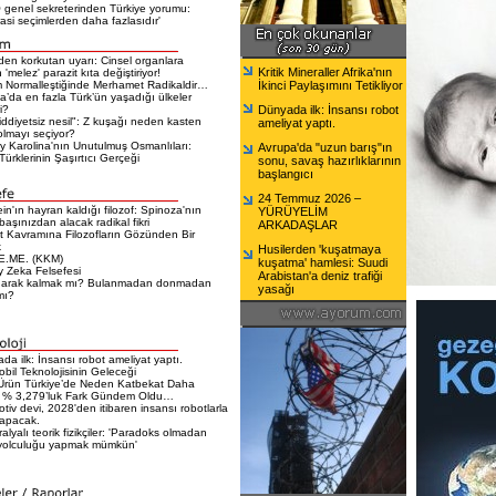
genel sekreterinden Türkiye yorumu:
si seçimlerden daha fazlasıdır'
en korkutan uyarı: Cinsel organlara
Kritik Mineraller Afrika'nın
 'melez' parazit kıta değiştiriyor!
 Normalleştiğinde Merhamet Radikaldir…
İkinci Paylaşımını Tetikliyor
a’da en fazla Türk’ün yaşadığı ülkeler
i?
Dünyada ilk: İnsansı robot
iddiyetsiz nesil": Z kuşağı neden kasten
ameliyat yaptı.
olmayı seçiyor?
 Karolina'nın Unutulmuş Osmanlıları:
Avrupa'da "uzun barış"ın
ürklerinin Şaşırtıcı Gerçeği
sonu, savaş hazırlıklarının
başlangıcı
24 Temmuz 2026 –
ein'ın hayran kaldığı filozof: Spinoza'nın
YÜRÜYELİM
 başınızdan alacak radikal fikri
ARKADAŞLAR
t Kavramına Filozofların Gözünden Bir
k
Husilerden 'kuşatmaya
E.ME. (KKM)
kuşatma' hamlesi: Suudi
 Zeka Felsefesi
Arabistan'a deniz trafiği
narak kalmak mı? Bulanmadan donmadan
yasağı
mı?
da ilk: İnsansı robot ameliyat yaptı.
bil Teknolojisinin Geleceği
Ürün Türkiye’de Neden Katbekat Daha
 % 3,279’luk Fark Gündem Oldu…
tiv devi, 2028'den itibaren insansı robotlarla
yapacak.
alyalı teorik fizikçiler: 'Paradoks olmadan
yolculuğu yapmak mümkün'