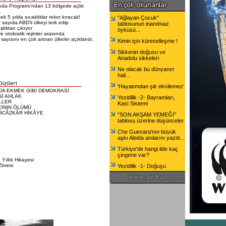
da Programı'ndan 13 bölgede açlık
…
k 5 yılda sıcaklıklar rekor kıracak!
"Ağlayan Çocuk"
 sayıda ABD'li ülkeyi terk edip
tablosunun inanılmaz
lıktan çıkıyor
öyküsü...
e otokratik rejimler arasında
 sayısını en çok artıran ülkeler açıklandı.
Kimin için küreselleşme !
Sikkenin doğusu ve
Anadolu sikkeleri
Ne olacak bu dünyanın
hali...
'Hayatımdan şiir eksilemez'
DA EKMEK GİBİ DEMOKRASİ
Sİ AHLAK
Yezidilik -2- Bayramları,
LLER
Kast Sistemi
CININ ÖLÜMÜ
HİCÂZKÂR HİKÂYE
"SON AKŞAM YEMEĞİ"
tablosu üzerine düşünceler.
Che Guevara'nın büyük
aşkı Aleida anılarını yazdı...
Türkiye'de hangi ilde kaç
çingene var?
Yıllık Hikayesi
irvesi
Yezidilik -1- Doğuşu