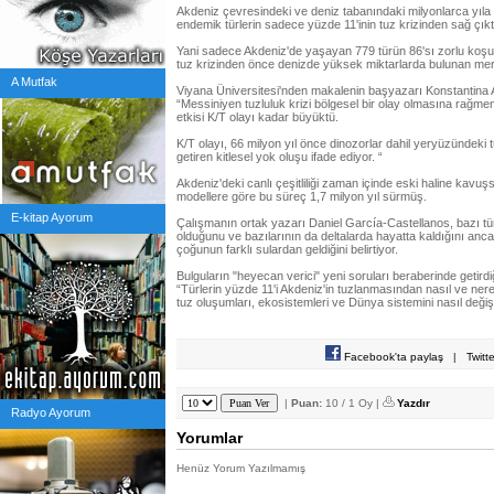
Akdeniz çevresindeki ve deniz tabanındaki milyonlarca yıla ya
endemik türlerin sadece yüzde 11'inin tuz krizinden sağ çıkt
Yani sadece Akdeniz'de yaşayan 779 türün 86'sı zorlu koşul
tuz krizinden önce denizde yüksek miktarlarda bulunan mer
A Mutfak
Viyana Üniversitesi'nden makalenin başyazarı Konstantina Ag
“Messiniyen tuzluluk krizi bölgesel bir olay olmasına rağme
etkisi K/T olayı kadar büyüktü.
K/T olayı, 66 milyon yıl önce dinozorlar dahil yeryüzündeki 
getiren kitlesel yok oluşu ifade ediyor. “
Akdeniz'deki canlı çeşitliliği zaman içinde eski haline kavuş
modellere göre bu süreç 1,7 milyon yıl sürmüş.
E-kitap Ayorum
Çalışmanın ortak yazarı Daniel García-Castellanos, bazı t
olduğunu ve bazılarının da deltalarda hayatta kaldığını ancak
çoğunun farklı sulardan geldiğini belirtiyor.
Bulguların "heyecan verici" yeni soruları beraberinde getird
“Türlerin yüzde 11'i Akdeniz'in tuzlanmasından nasıl ve n
tuz oluşumları, ekosistemleri ve Dünya sistemini nasıl değişt
Facebook'ta paylaş
|
Twitt
|
Puan:
10 / 1 Oy |
Yazdır
Radyo Ayorum
Yorumlar
Henüz Yorum Yazılmamış