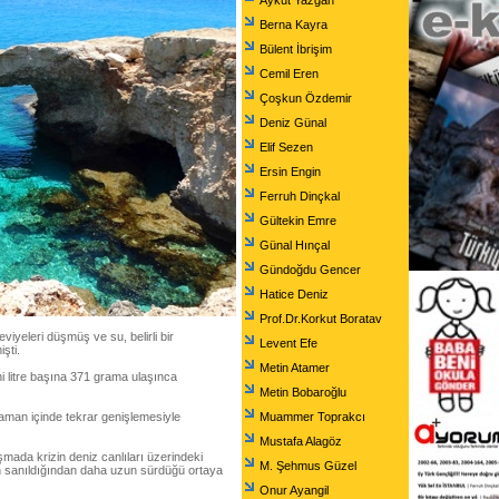
Aykut Yazgan
Berna Kayra
Bülent İbrişim
Cemil Eren
Çoşkun Özdemir
Deniz Günal
Elif Sezen
Ersin Engin
Ferruh Dinçkal
Gültekin Emre
Günal Hınçal
Gündoğdu Gencer
Hatice Deniz
Prof.Dr.Korkut Boratav
yeleri düşmüş ve su, belirli bir
Levent Efe
şti.
Metin Atamer
i litre başına 371 grama ulaşınca
Metin Bobaroğlu
man içinde tekrar genişlemesiyle
Muammer Toprakcı
Mustafa Alagöz
mada krizin deniz canlıları üzerindeki
M. Şehmus Güzel
n sanıldığından daha uzun sürdüğü ortaya
Onur Ayangil