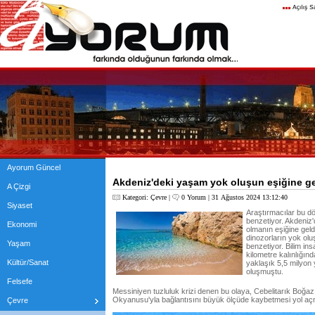
Ayorum Güncel
Akdeniz'deki yaşam yok oluşun eşiğine ge
A Çizgi
Kategori:
Çevre
|
0 Yorum
| 31 Ağustos 2024 13:12:40
Siyaset
Araştırmacılar bu d
benzetiyor. Akdeniz
Ekonomi
olmanın eşiğine geldiğ
dinozorların yok ol
Yaşam
benzetiyor. Bilim ins
kilometre kalınlığınd
Kültür/Sanat
yaklaşık 5,5 milyon
oluşmuştu.
Felsefe
Messiniyen tuzluluk krizi denen bu olaya, Cebelitarık Boğazı
Okyanusu'yla bağlantısını büyük ölçüde kaybetmesi yol açm
Çevre