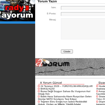
Yorum Yazın
İsim:
E-Posta:
Mesaj:
24 Temmuz 2026 – YÜRÜYELİM ARKADAŞLAR
Husil
BAKIŞ AÇISI
Arabista
Borsa Değil Soygun Sahası Bu Vurgunun Asıl
Avrup
Ortağı Kim
hazırlık
Baltık Hava Sahasında Alarm Rusya’dan Gelen
Strat
Dronlar NATO Sınırlarını Test Ediyor
Yıkıcı D
Teğmen Ebru Eroğlu’nun İadesi Reddedildi
Düşma
Hukuk, Vicdan ve Milletin Yitirdiği Adalet
kazanma