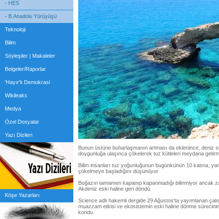
- HES
- B.Anadolu Yürüyüşü
Teknoloji
Bilim
Söyleşiler | Makaleler
Belgeler/Raporlar
'Hayır'lı Demokrasi
Wikileaks
Medya
Özel Dosyalar
Yazı Dizileri
Bunun üstüne buharlaşmanın artması da eklenince, deniz sevi
doygunluğa ulaşınca çökelerek tuz kütleleri meydana getirmi
Bilim insanları tuz yoğunluğunun bugünkünün 10 katına, yan
çökelmeye başladığını düşünüyor.
Boğazın tamamen kapanıp kapanmadığı bilinmiyor ancak za
Akdeniz eski haline geri döndü.
Köşe Yazarları
Science adlı hakemli dergide 29 Ağustos'ta yayımlanan çalış
muazzam etkisi ve ekosistemin eski haline dönme sürecini
kondu.