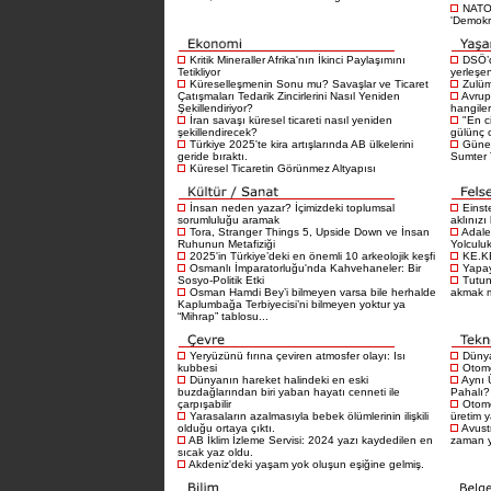
NATO 
'Demokra
Kritik Mineraller Afrika'nın İkinci Paylaşımını
DSÖ’d
Tetikliyor
yerleşen
Küreselleşmenin Sonu mu? Savaşlar ve Ticaret
Zulüm
Çatışmaları Tedarik Zincirlerini Nasıl Yeniden
Avrup
Şekillendiriyor?
hangiler
İran savaşı küresel ticareti nasıl yeniden
"En c
şekillendirecek?
gülünç 
Türkiye 2025'te kira artışlarında AB ülkelerini
Güney
geride bıraktı.
Sumter T
Küresel Ticaretin Görünmez Altyapısı
İnsan neden yazar? İçimizdeki toplumsal
Einst
sorumluluğu aramak
aklınızı
Tora, Stranger Things 5, Upside Down ve İnsan
Adale
Ruhunun Metafiziği
Yolculu
2025'in Türkiye’deki en önemli 10 arkeolojik keşfi
KE.K
Osmanlı İmparatorluğu'nda Kahvehaneler: Bir
Yapay
Sosyo-Politik Etki
Tutu
Osman Hamdi Bey’i bilmeyen varsa bile herhalde
akmak 
Kaplumbağa Terbiyecisi’ni bilmeyen yoktur ya
“Mihrap” tablosu...
Yeryüzünü fırına çeviren atmosfer olayı: Isı
Dünya
kubbesi
Otomo
Dünyanın hareket halindeki en eski
Aynı 
buzdağlarından biri yaban hayatı cenneti ile
Pahalı?
çarpışabilir
Otomo
Yarasaların azalmasıyla bebek ölümlerinin ilişkili
üretim 
olduğu ortaya çıktı.
Avustr
AB İklim İzleme Servisi: 2024 yazı kaydedilen en
zaman 
sıcak yaz oldu.
Akdeniz'deki yaşam yok oluşun eşiğine gelmiş.