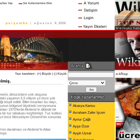
p e r ş e m b e
|
a ğ u s t o s
6, 2026
Yazı karekteri :
(+) Büyük
|
(-) Küçük
lmiş.
önemi, dinozorların yok oluşuna
'deki yaşamın 5,5 milyon yıl önce yok
i tespit edildi. Bilim insanları bu olayı,
uşunun bölgesel ölçekteki versiyonuna
Akasya Kansu
anları 1970'lerde Akdeniz'in dibinde bir
Avraham Zafer İşcen
a bir tuz tabakası keşfetmişti. Tuz kütlesi,
 yıl önce Messiniyen Dönemi'nin sonunda
Aynur Çağlı
Ayşe Özer
'nın daralması ve Akdeniz'in Atlas
ıştı.
Ayşin Uysal