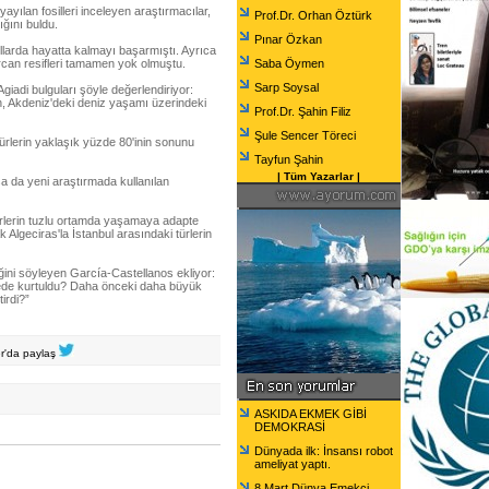
yılan fosilleri inceleyen araştırmacılar,
Prof.Dr. Orhan Öztürk
ığını buldu.
Pınar Özkan
larda hayatta kalmayı başarmıştı. Ayrıca
can resifleri tamamen yok olmuştu.
Saba Öymen
Sarp Soysal
iadi bulguları şöyle değerlendiriyor:
n, Akdeniz'deki deniz yaşamı üzerindeki
Prof.Dr. Şahin Filiz
Şule Sencer Töreci
türlerin yaklaşık yüzde 80'inin sonunu
Tayfun Şahin
|
Tüm Yazarlar
|
sa da yeni araştırmada kullanılan
ürlerin tuzlu ortamda yaşamaya adapte
 Algeciras'la İstanbul arasındaki türlerin
iğini söyleyen García-Castellanos ekliyor:
erede kurtuldu? Daha önceki daha büyük
irdi?”
er'da paylaş
ASKIDA EKMEK GİBİ
DEMOKRASİ
Dünyada ilk: İnsansı robot
ameliyat yaptı.
8 Mart Dünya Emekçi