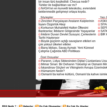
bir insan türü keşfedildi: Checua nedir?
Türkler ile bağlantıları var mı?
NASA'nın en kuvvetli teleskobu, evrendeki
beklenmedik gelişmeyi ortaya koydu.
Zincirleri Parçalayan Anaların Kalplerinin
ASK
İsyanı Özgürlük Ateşi
SİYA
Korkunun Muhalefeti Halkın Öfkesini
SEF
Bastıranlar, İktidarın Gölgesinde Yaşayanlar
SAT
İnkârın Duvarı Devlet Susuyor, Çerkeslerin
BİR
Tarihi Haykırıyor
Büyük güçlerin açtığı savaşların etkileri en
çok yoksul ülkeleri etkiler.
Barış İddiası, Savaş Açmak: Yeni Küresel
Çatışma Çağında ABD Politikası
Paranın, Lidya Sikkesinden Dijital Cüzdanlara Uza
Mimar Sinan: Bir Dehanın Yükselişi ve Osmanlı Mim
İskandinav Göçleri ve Vikinglerin Avrupa Üzerindeki
Hümanizm Nedir?
Osmanlı’da kahve kültürü, Osmanlı’da kahve isimler
RSS Nedir ?
|
Haberler
|
En Çok Okunanlar
|
En Çok Oy Alanlar