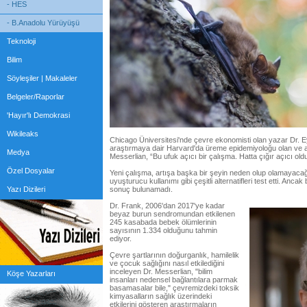
- HES
- B.Anadolu Yürüyüşü
Teknoloji
Bilim
Söyleşiler | Makaleler
Belgeler/Raporlar
'Hayır'lı Demokrasi
Wikileaks
Chicago Üniversitesi'nde çevre ekonomisti olan yazar Dr. E
araştırmaya dair Harvard'da üreme epidemiyoloğu olan ve
Medya
Messerlian, “Bu ufuk açıcı bir çalışma. Hatta çığır açıcı o
Özel Dosyalar
Yeni çalışma, artışa başka bir şeyin neden olup olamayacağı
uyuşturucu kullanımı gibi çeşitli alternatifleri test etti. An
Yazı Dizileri
sonuç bulunamadı.
Dr. Frank, 2006'dan 2017'ye kadar
beyaz burun sendromundan etkilenen
245 kasabada bebek ölümlerinin
sayısının 1.334 olduğunu tahmin
ediyor.
Çevre şartlarının doğurganlık, hamilelik
ve çocuk sağlığını nasıl etkilediğini
inceleyen Dr. Messerlian, "bilim
Köşe Yazarları
insanları nedensel bağlantılara parmak
basamasalar bile," çevremizdeki toksik
kimyasalların sağlık üzerindeki
etkilerini gösteren araştırmaların