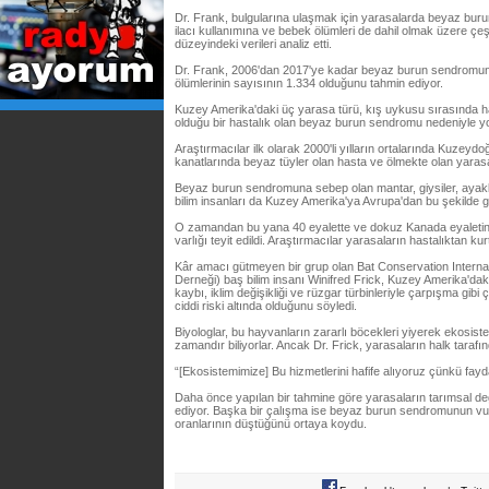
Dr. Frank, bulgularına ulaşmak için yarasalarda beyaz burun
ilacı kullanımına ve bebek ölümleri de dahil olmak üzere çeşi
düzeyindeki verileri analiz etti.
Dr. Frank, 2006'dan 2017'ye kadar beyaz burun sendromu
ölümlerinin sayısının 1.334 olduğunu tahmin ediyor.
Kuzey Amerika'daki üç yarasa türü, kış uykusu sırasında h
olduğu bir hastalık olan beyaz burun sendromu nedeniyle y
Araştırmacılar ilk olarak 2000'li yılların ortalarında Kuzeyd
kanatlarında beyaz tüyler olan hasta ve ölmekte olan yarasal
Beyaz burun sendromuna sebep olan mantar, giysiler, ayakk
bilim insanları da Kuzey Amerika'ya Avrupa'dan bu şekilde g
O zamandan bu yana 40 eyalette ve dokuz Kanada eyaleti
varlığı teyit edildi. Araştırmacılar yarasaların hastalıktan k
Kâr amacı gütmeyen bir grup olan Bat Conservation Internat
Derneği) baş bilim insanı Winifred Frick, Kuzey Amerika'daki 
kaybı, iklim değişikliği ve rüzgar türbinleriyle çarpışma gibi 
ciddi riski altında olduğunu söyledi.
Biyologlar, bu hayvanların zararlı böcekleri yiyerek ekosis
zamandır biliyorlar. Ancak Dr. Frick, yarasaların halk tarafı
“[Ekosistemimize] Bu hizmetlerini hafife alıyoruz çünkü fayda
Daha önce yapılan bir tahmine göre yarasaların tarımsal değ
ediyor. Başka bir çalışma ise beyaz burun sendromunun vu
oranlarının düştüğünü ortaya koydu.