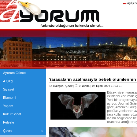
Ayorum Güncel
Yarasaların azalmasıyla bebek ölümlerinin i
A Çizgi
Kategori:
Çevre
|
0 Yorum
| 07 Eylül 2024 21:03:51
Siyaset
Böcek yiyen yarasa 
ekinlerini korumak i
Ekonomi
Yeni bir araştırmaya
açıyor. Journal Sci
Yaşam
göre, Amerika Birleş
popülasyonlarının az
Kültür/Sanat
ilacı kullanımını yü
ise bu bölgelerde be
oranında arttığı orta
Felsefe
Çevre