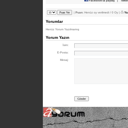
Facebook'ta paylaş
|
Twitt
|
Puan:
Henüz oy verilmedi / 0 Oy |
Ya
Yorumlar
Henüz Yorum Yazılmamış
Yorum Yazın
İsim:
E-Posta:
Mesaj: