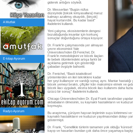
giderek arttığını söyledi.
Dr. Messerlian “Bugün nüfus
düzeyinde [toksik kimyasallara] maruz
kalmayı azaltmış olsaydık, [birçok]
hayat kurtarırdık. Bu kadar basit"
A Mutfak
ifadelerini kullandı.
Yeni çalışma, ekosistemlerin dengesi
bozulduğunda insanlar için korkunç
sonuçlar doğurduğunu ortaya koyuyor.
Dr. Frank'in çalışmasında yer almayan
çevre ekonomisti Yale
Üniversitesi'nden Eli Fenichel, Dr.
Frank'in metodolojisini ve böcek ilaçları
E-kitap Ayorum
ile bebek ölümlerindeki artışa farklı bir
açıklama getirmek için gösterdiği
çabadan övgüyle bahsetti.
Dr. Fenichel, “Basit istatistiksel
yöntemlerden en ileri tekniklere kadar
her şeyi kullanıyor ve vardığı sonuç aynı. Mantar hastalığı 
böcek yemeyi bıraktı, çiftçiler kârı maksimize etmek ve gıd
böcek ilacı uyguladı, ekstra böcek ilacı kullanımı daha faz
üzücü bir sonuç" ifadelerini kullandı.
Chicago Üniversitesi'nden Dr. Eyal Frank tarafından yapılan
akbabaların ölmesinin, su kaynaklı hastalıkların ve kuduz
koymuştu.
Radyo Ayorum
Bu araştırma, çürüyen hayvan leşlerinin suyu kirletmesi ve
kaynaklı hastalıkların ve kuduzun yayılmasından dolayı ya
göstermişti.
Dr. Frank, “Genellikle türlerin tamamen yok olduğu 'küresel
kayıp ve hasarları bundan çok daha önce yaşamaya başlıyo