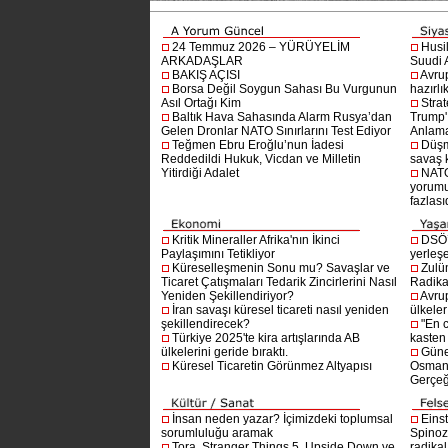
24 Temmuz 2026 – YÜRÜYELİM
Husi
ARKADAŞLAR
Suudi A
BAKIŞ AÇISI
Avru
Borsa Değil Soygun Sahası Bu Vurgunun
hazırlı
Asıl Ortağı Kim
Stra
Baltık Hava Sahasında Alarm Rusya’dan
Trump'ı
Gelen Dronlar NATO Sınırlarını Test Ediyor
Anlam
Teğmen Ebru Eroğlu’nun İadesi
Düşm
Reddedildi Hukuk, Vicdan ve Milletin
savaş 
Yitirdiği Adalet
NATO
yorumu
fazlasıd
Kritik Mineraller Afrika'nın İkinci
DSÖ’
Paylaşımını Tetikliyor
yerleşe
Küreselleşmenin Sonu mu? Savaşlar ve
Zulü
Ticaret Çatışmaları Tedarik Zincirlerini Nasıl
Radika
Yeniden Şekillendiriyor?
Avru
İran savaşı küresel ticareti nasıl yeniden
ülkeler
şekillendirecek?
"En 
Türkiye 2025'te kira artışlarında AB
kasten
ülkelerini geride bıraktı.
Güne
Küresel Ticaretin Görünmez Altyapısı
Osmanlı
Gerçeğ
İnsan neden yazar? İçimizdeki toplumsal
Einst
sorumluluğu aramak
Spinoz
Tora, Stranger Things 5, Upside Down ve
radikal 