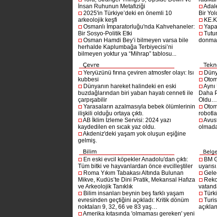
İnsan Ruhunun Metafiziği
Adal
2025'in Türkiye’deki en önemli 10
Bir Yol
arkeolojik keşfi
KE.K
Osmanlı İmparatorluğu'nda Kahvehaneler:
Yapa
Bir Sosyo-Politik Etki
Tutu
Osman Hamdi Bey’i bilmeyen varsa bile
donma
herhalde Kaplumbağa Terbiyecisi’ni
bilmeyen yoktur ya “Mihrap” tablosu...
Yeryüzünü fırına çeviren atmosfer olayı: Isı
Dünya
kubbesi
Otom
Dünyanın hareket halindeki en eski
Aynı
buzdağlarından biri yaban hayatı cenneti ile
Daha P
çarpışabilir
Oldu
Yarasaların azalmasıyla bebek ölümlerinin
Otom
ilişkili olduğu ortaya çıktı.
robotl
AB İklim İzleme Servisi: 2024 yazı
Avust
kaydedilen en sıcak yaz oldu.
olmad
Akdeniz'deki yaşam yok oluşun eşiğine
gelmiş.
En eski evcil köpekler Anadolu'dan çıktı:
BM G
Tüm bitki ve hayvanlardan önce evcilleştiler
uyarıs
Roma Yıkım Tabakası Altında Bulunan
Gelec
Mikve, Kudüs’te Dini Pratik, Mekansal Hafıza
Reko
ve Arkeolojik Tanıklık
vatanda
Bilim insanları beynin beş farklı yaşam
Türki
evresinden geçtiğini açıkladı: Kritik dönüm
Turis
noktaları 9, 32, 66 ve 83 yaş…
açıklan
Amerika kıtasında 'olmaması gereken' yeni