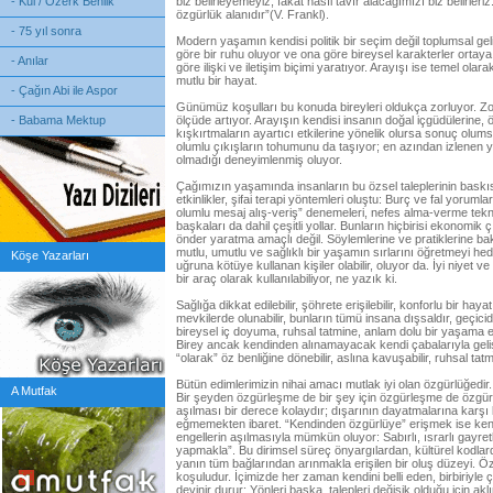
- Kul / Özerk Benlik
biz belirleyemeyiz, fakat nasıl tavır alacağımızı biz belirler
özgürlük alanıdır”(V. Frankl).
- 75 yıl sonra
Modern yaşamın kendisi politik bir seçim değil toplumsal gel
göre bir ruhu oluyor ve ona göre bireysel karakterler ortaya
- Anılar
göre ilişki ve iletişim biçimi yaratıyor. Arayışı ise temel ol
mutlu bir hayat.
- Çağın Abi ile Aspor
Günümüz koşulları bu konuda bireyleri oldukça zorluyor. Z
- Babama Mektup
ölçüde artıyor. Arayışın kendisi insanın doğal içgüdülerine, 
kışkırtmaların ayartıcı etkilerine yönelik olursa sonuç olum
olumlu çıkışların tohumunu da taşıyor; en azından izlenen
olmadığı deneyimlenmiş oluyor.
Çağımızın yaşamında insanların bu özsel taleplerinin baskısı
etkinlikler, şifai terapi yöntemleri oluştu: Burç ve fal yoruml
olumlu mesaj alış-veriş” denemeleri, nefes alma-verme teknik
başkaları da dahil çeşitli yollar. Bunların hiçbirisi ekonomik 
önder yaratma amaçlı değil. Söylemlerine ve pratiklerine ba
mutlu, umutlu ve sağlıklı bir yaşamın sırlarını öğretmeyi hede
Köşe Yazarları
uğruna kötüye kullanan kişiler olabilir, oluyor da. İyi niyet v
bir araç olarak kullanılabiliyor, ne yazık ki.
Sağlığa dikkat edilebilir, şöhrete erişilebilir, konforlu bir hay
mevkilerde olunabilir, bunların tümü insana dışsaldır, geçici
bireysel iç doyuma, ruhsal tatmine, anlam dolu bir yaşama e
Birey ancak kendinden alınamayacak kendi çabalarıyla gelişti
“olarak” öz benliğine dönebilir, aslına kavuşabilir, ruhsal tatmi
Bütün edimlerimizin nihai amacı mutlak iyi olan özgürlüğedir
A Mutfak
Bir şeyden özgürleşme de bir şey için özgürleşme de özgürlü
aşılması bir derece kolaydır; dışarının dayatmalarına karşı
eğmemekten ibaret. “Kendinden özgürlüye” erişmek ise kend
engellerin aşılmasıyla mümkün oluyor: Sabırlı, ısrarlı gayre
yapmakla”. Bu dirimsel süreç önyargılardan, kültürel kodlar
yanın tüm bağlarından arınmakla erişilen bir oluş düzeyi. Ö
koşuludur. İçimizde her zaman kendini belli eden, birbiriyle ça
devinir durur; Yönleri başka, talepleri değişik olduğu için ak