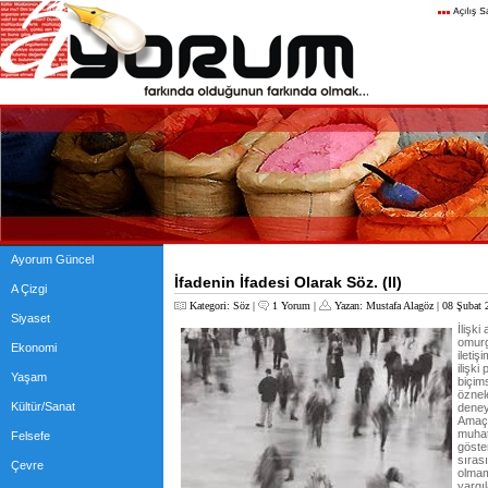
Ayorum Güncel
İfadenin İfadesi Olarak Söz. (II)
A Çizgi
Kategori:
Söz
|
1 Yorum
|
Yazan:
Mustafa Alagöz
| 08 Şubat 
Siyaset
İlişki
omurg
Ekonomi
iletiş
ilişki
Yaşam
biçim
öznele
Kültür/Sanat
deneyi
Amaç 
muhat
Felsefe
göste
sıras
Çevre
olmam
yargı