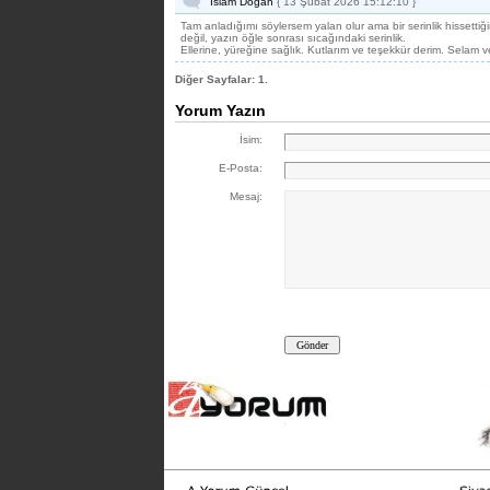
İslam Doğan
{ 13 Şubat 2026 15:12:10 }
Tam anladığımı söylersem yalan olur ama bir serinlik hissettiğ
değil, yazın öğle sonrası sıcağındaki serinlik.
Ellerine, yüreğine sağlık. Kutlarım ve teşekkür derim. Selam v
Diğer Sayfalar:
1.
Yorum Yazın
İsim:
E-Posta:
Mesaj: