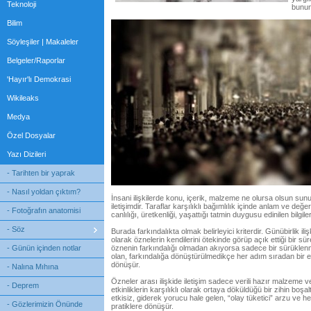
Teknoloji
bunun 
Bilim
Söyleşiler | Makaleler
Belgeler/Raporlar
'Hayır'lı Demokrasi
Wikileaks
Medya
Özel Dosyalar
Yazı Dizileri
- Tarihten bir yaprak
- Nasıl yoldan çıktım?
İnsani ilişkilerde konu, içerik, malzeme ne olursa olsun sunu
iletişimdir. Taraflar karşılıklı bağımlılık içinde anlam ve değer 
- Fotoğrafın anatomisi
canlılığı, üretkenliği, yaşattığı tatmin duygusu edinilen bilgi
- Söz
Burada farkındalıkta olmak belirleyici kriterdir. Günübirlik i
olarak öznelerin kendilerini ötekinde görüp açık ettiği bir sü
- Günün içinden notlar
öznenin farkındalığı olmadan akıyorsa sadece bir sürüklenme
olan, farkındalığa dönüştürülmedikçe her adım sıradan bir et
dönüşür.
- Nalına Mıhına
Özneler arası ilişkide iletişim sadece verili hazır malzeme v
- Deprem
etkinliklerin karşılıklı olarak ortaya döküldüğü bir zihin b
etkisiz, giderek yorucu hale gelen, “olay tüketici” arzu ve 
- Gözlerimizin Önünde
pratiklere dönüşür.