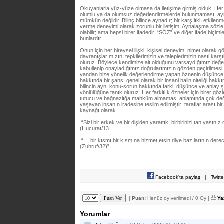
Okuyanlarla yüz-yüze olmasa da iletişime girmiş olduk. He
olumlu ya da olumsuz değerlendirmelerde bulunmaması, ayr
mümkün değildir. Bilinç bilince aynadır; bir karşılıklı etki
verme deneyimi olarak zorunlu bir iletişim. Aynalaşma sözle, t
olabilir; ama hepsi birer ifadedir. “SÖZ” ve diğer ifade biçim
bunlardır.
Onun için her bireysel ilişki, kişisel deneyim, nimet olarak g
davranışlarımızın, tepkilerimizin ve taleplerimizin nasıl karş
oluruz. Böylece kendimize ait olduğunu varsaydığımız değer
kabullenip onayladığımız doğrularımızın gözden geçirilmesi
yandan bize yönelik değerlendirme yapan öznenin düşünce 
hakkında bir şans, genel olarak bir insani halin niteliği hak
bilincin aynı konu-sorun hakkında farklı düşünce ve anlayış
yönlülüğüne tanık oluruz. Her farklılık özneler için birer gö
tutucu ve bağnazlığa mahkûm almaması anlamında çok değerl
yaşayan insanın iradesine teslim edilmiştir; taraflar arası 
kaynağı olarak.
“Sizi bir erkek ve bir dişiden yarattık; birbirinizi tanıyasınız 
(Hucurat/13
“… bir kısmı bir kısmına hizmet etsin diye bazılarının derece
(Zuhruf/32)”
Facebook'ta paylaş
|
Twitt
|
Puan:
Henüz oy verilmedi / 0 Oy |
Ya
Yorumlar