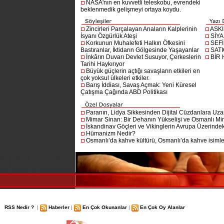
NASA'nın en kuvvetli teleskobu, evrendeki
beklenmedik gelişmeyi ortaya koydu.
Zincirleri Parçalayan Anaların Kalplerinin
ASK
İsyanı Özgürlük Ateşi
SİYA
Korkunun Muhalefeti Halkın Öfkesini
SEF
Bastıranlar, İktidarın Gölgesinde Yaşayanlar
SAT
İnkârın Duvarı Devlet Susuyor, Çerkeslerin
BİR
Tarihi Haykırıyor
Büyük güçlerin açtığı savaşların etkileri en
çok yoksul ülkeleri etkiler.
Barış İddiası, Savaş Açmak: Yeni Küresel
Çatışma Çağında ABD Politikası
Paranın, Lidya Sikkesinden Dijital Cüzdanlara Uza
Mimar Sinan: Bir Dehanın Yükselişi ve Osmanlı Mim
İskandinav Göçleri ve Vikinglerin Avrupa Üzerindeki
Hümanizm Nedir?
Osmanlı’da kahve kültürü, Osmanlı’da kahve isimler
RSS Nedir ?
|
Haberler
|
En Çok Okunanlar
|
En Çok Oy Alanlar