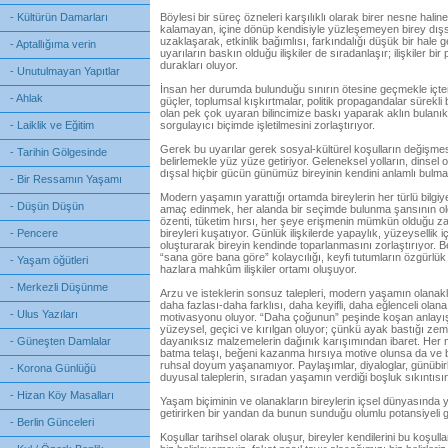
- Kültürün Damarları
Böylesi bir süreç özneleri karşılıklı olarak birer nesne halin
kalamayan, içine dönüp kendisiyle yüzleşemeyen birey dışsa
uzaklaşarak, etkinlik bağımlısı, farkındalığı düşük bir hale 
- Aptallığıma verin
uyarıların baskın olduğu ilişkiler de sıradanlaşır; ilişkiler b
durakları oluyor.
- Unutulmayan Yapıtlar
İnsan her durumda bulunduğu sınırın ötesine geçmekle içten 
- Ahlak
güçler, toplumsal kışkırtmalar, politik propagandalar sürekli 
olan pek çok uyaran bilincimize baskı yaparak aklın bulan
- Laiklik ve Eğitim
sorgulayıcı biçimde işletilmesini zorlaştırıyor.
Gerek bu uyarılar gerek sosyal-kültürel koşulların değişmes
- Tarihin Gölgesinde
belirlemekle yüz yüze getiriyor. Geleneksel yolların, dinsel oto
dışsal hiçbir gücün günümüz bireyinin kendini anlamlı bulm
- Bir Ressamın Yaşamı
Modern yaşamın yarattığı ortamda bireylerin her türlü bilgiye 
- Düşün Düşün
amaç edinmek, her alanda bir seçimde bulunma şansının o
özenti, tüketim hırsı, her şeye erişmenin mümkün olduğu 
- Pencere
bireyleri kuşatıyor. Günlük ilişkilerde yapaylık, yüzeysellik i
oluşturarak bireyin kendinde toparlanmasını zorlaştırıyor. B
“sana göre bana göre” kolaycılığı, keyfi tutumların özgürlü
- Yaşam öğütleri
hazlara mahkûm ilişkiler ortamı oluşuyor.
- Merkezli Düşünme
Arzu ve isteklerin sonsuz talepleri, modern yaşamın olanakla
daha fazlası-daha farklısı, daha keyifli, daha eğlenceli ola
- Ulus Yazıları
motivasyonu oluyor. “Daha çoğunun” peşinde koşan anlayışın
yüzeysel, geçici ve kırılgan oluyor; çünkü ayak bastığı zem
- Güneşten Damlalar
dayanıksız malzemelerin dağınık karışımından ibaret. Her 
batma telaşı, beğeni kazanma hırsıya motive olunsa da ve b
ruhsal doyum yaşanamıyor. Paylaşımlar, diyaloglar, günübirl
- Korona Günlüğü
duyusal taleplerin, sıradan yaşamın verdiği boşluk sıkıntısın
- Hizan Köy Masalları
Yaşam biçiminin ve olanakların bireylerin içsel dünyasında ya
getirirken bir yandan da bunun sunduğu olumlu potansiyeli
- Berlin Günceleri
Koşullar tarihsel olarak oluşur, bireyler kendilerini bu koşullar