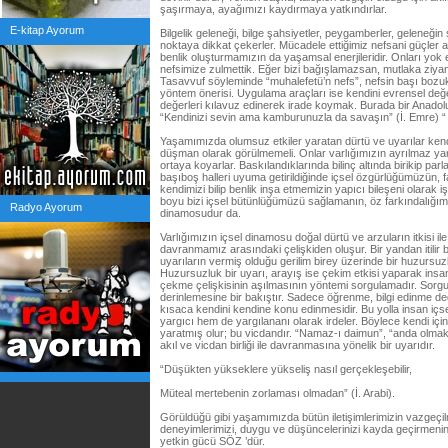
şaşırmaya, ayağımızı kaydırmaya yatkındırlar.
E-kitap Ayorum
Bilgelik geleneği, bilge şahsiyetler, peygamberler, geleneğin 
noktaya dikkat çekerler. Mücadele ettiğimiz nefsani güçler
benlik oluşturmamızın da yaşamsal enerjileridir. Onları yok 
nefsimize zulmettik. Eğer bizi bağışlamazsan, mutlaka ziyan
Tasavvuf söyleminde “muhalefetü’n nefs”, nefsin başı bozuk
yöntem önerisi. Uygulama araçları ise kendini evrensel değ
değerleri kılavuz edinerek irade koymak. Burada bir Anadolu
“Kendinizi sevin ama kamburunuzla da savaşın” (İ. Emre) “
Yaşamımızda olumsuz etkiler yaratan dürtü ve uyarılar kendi
düşman olarak görülmemeli. Onlar varlığımızın ayrılmaz yanl
ortaya koyarlar. Baskılandıklarında bilinç altında birikip parl
başıboş halleri uyuma getirildiğinde içsel özgürlüğümüzün, 
kendimizi bilip benlik inşa etmemizin yapıcı bileşeni olarak 
boyu bizi içsel bütünlüğümüzü sağlamanın, öz farkındalığımı
Radyo Ayorum
dinamosudur da.
Varlığımızın içsel dinamosu doğal dürtü ve arzuların itkisi il
davranmamız arasındaki çelişkiden oluşur. Bir yandan itilir bi
uyarıların vermiş olduğu gerilim birey üzerinde bir huzursuzl
Huzursuzluk bir uyarı, arayış ise çekim etkisi yaparak insa
çekme çelişkisinin aşılmasının yöntemi sorgulamadır. Sorgu
derinlemesine bir bakıştır. Sadece öğrenme, bilgi edinme değ
kısaca kendini kendine konu edinmesidir. Bu yolla insan içsel
yargıcı hem de yargılananı olarak irdeler. Böylece kendi için
yaratmış olur; bu vicdandır. “Namaz-ı daimun”, “anda olmak”,
akıl ve vicdan birliği ile davranmasına yönelik bir uyarıdır.
“Düşükten yükseklere yükseliş nasıl gerçekleşebilir,
Müteal mertebenin zorlaması olmadan” (İ. Arabi).
Görüldüğü gibi yaşamımızda bütün iletişimlerimizin vazgeçil
deneyimlerimizi, duygu ve düşüncelerinizi kayda geçirmenin
yetkin gücü SÖZ ’dür.