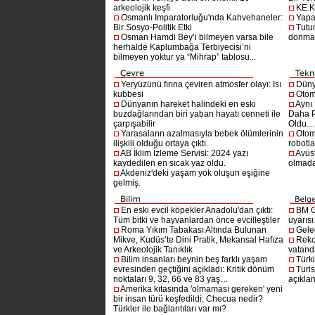
arkeolojik keşfi
KE.K
Osmanlı İmparatorluğu'nda Kahvehaneler:
Yapa
Bir Sosyo-Politik Etki
Tutu
Osman Hamdi Bey’i bilmeyen varsa bile
donma
herhalde Kaplumbağa Terbiyecisi’ni
bilmeyen yoktur ya “Mihrap” tablosu...
Yeryüzünü fırına çeviren atmosfer olayı: Isı
Dünya
kubbesi
Otom
Dünyanın hareket halindeki en eski
Aynı
buzdağlarından biri yaban hayatı cenneti ile
Daha P
çarpışabilir
Oldu
Yarasaların azalmasıyla bebek ölümlerinin
Otom
ilişkili olduğu ortaya çıktı.
robotl
AB İklim İzleme Servisi: 2024 yazı
Avust
kaydedilen en sıcak yaz oldu.
olmad
Akdeniz'deki yaşam yok oluşun eşiğine
gelmiş.
En eski evcil köpekler Anadolu'dan çıktı:
BM G
Tüm bitki ve hayvanlardan önce evcilleştiler
uyarıs
Roma Yıkım Tabakası Altında Bulunan
Gelec
Mikve, Kudüs’te Dini Pratik, Mekansal Hafıza
Reko
ve Arkeolojik Tanıklık
vatanda
Bilim insanları beynin beş farklı yaşam
Türki
evresinden geçtiğini açıkladı: Kritik dönüm
Turis
noktaları 9, 32, 66 ve 83 yaş…
açıklan
Amerika kıtasında 'olmaması gereken' yeni
bir insan türü keşfedildi: Checua nedir?
Türkler ile bağlantıları var mı?