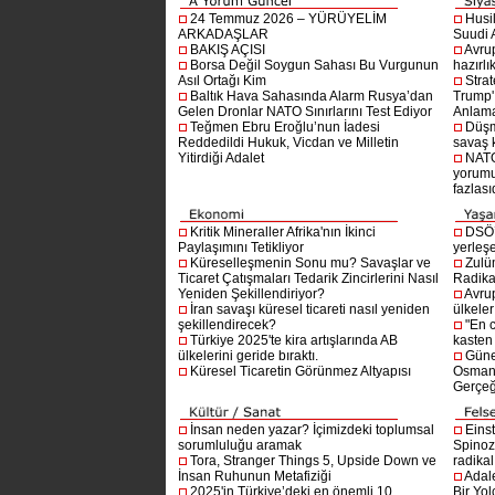
24 Temmuz 2026 – YÜRÜYELİM
Husi
ARKADAŞLAR
Suudi A
BAKIŞ AÇISI
Avru
Borsa Değil Soygun Sahası Bu Vurgunun
hazırlı
Asıl Ortağı Kim
Stra
Baltık Hava Sahasında Alarm Rusya’dan
Trump'ı
Gelen Dronlar NATO Sınırlarını Test Ediyor
Anlam
Teğmen Ebru Eroğlu’nun İadesi
Düşm
Reddedildi Hukuk, Vicdan ve Milletin
savaş 
Yitirdiği Adalet
NATO
yorumu
fazlasıd
Kritik Mineraller Afrika'nın İkinci
DSÖ’
Paylaşımını Tetikliyor
yerleşe
Küreselleşmenin Sonu mu? Savaşlar ve
Zulü
Ticaret Çatışmaları Tedarik Zincirlerini Nasıl
Radika
Yeniden Şekillendiriyor?
Avru
İran savaşı küresel ticareti nasıl yeniden
ülkeler
şekillendirecek?
"En 
Türkiye 2025'te kira artışlarında AB
kasten
ülkelerini geride bıraktı.
Güne
Küresel Ticaretin Görünmez Altyapısı
Osmanlı
Gerçeğ
İnsan neden yazar? İçimizdeki toplumsal
Einst
sorumluluğu aramak
Spinoz
Tora, Stranger Things 5, Upside Down ve
radikal 
İnsan Ruhunun Metafiziği
Adal
2025'in Türkiye’deki en önemli 10
Bir Yol