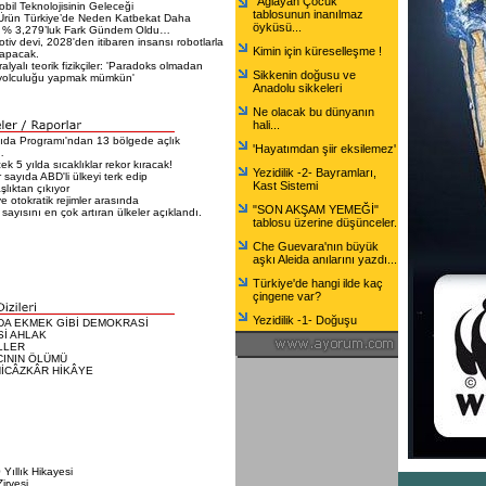
"Ağlayan Çocuk"
bil Teknolojisinin Geleceği
tablosunun inanılmaz
Ürün Türkiye’de Neden Katbekat Daha
öyküsü...
 % 3,279’luk Fark Gündem Oldu…
tiv devi, 2028'den itibaren insansı robotlarla
Kimin için küreselleşme !
yapacak.
alyalı teorik fizikçiler: 'Paradoks olmadan
Sikkenin doğusu ve
yolculuğu yapmak mümkün'
Anadolu sikkeleri
Ne olacak bu dünyanın
hali...
da Programı'ndan 13 bölgede açlık
'Hayatımdan şiir eksilemez'
…
k 5 yılda sıcaklıklar rekor kıracak!
Yezidilik -2- Bayramları,
 sayıda ABD'li ülkeyi terk edip
Kast Sistemi
lıktan çıkıyor
e otokratik rejimler arasında
"SON AKŞAM YEMEĞİ"
 sayısını en çok artıran ülkeler açıklandı.
tablosu üzerine düşünceler.
Che Guevara'nın büyük
aşkı Aleida anılarını yazdı...
Türkiye'de hangi ilde kaç
çingene var?
Yezidilik -1- Doğuşu
DA EKMEK GİBİ DEMOKRASİ
Sİ AHLAK
LLER
CININ ÖLÜMÜ
HİCÂZKÂR HİKÂYE
Yıllık Hikayesi
irvesi