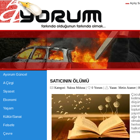
Ayorum Güncel
SATICININ ÖLÜMÜ
A Çizgi
Kategori:
Nalına Mıhına
|
0 Yorum
|
Yazan:
Metin Atamer
| 0
Siyaset
Çocuk
kelim
Ekonomi
düşün
yazar
Yaşam
toplu
yayım
Kültür/Sanat
ağır 
olmak
herkes
Felsefe
halkı
verme
Çevre