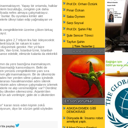
Prof.Dr. Orhan Öztürk
inanmaktayım. Yapay bir ortamda, halklar
lerin bozulduğu, zenginin çok daha
Pınar Özkan
oğrafyada nefes almaya çalışmaktayız.
bunlar. Bu oyunlara kimler alet
Saba Öymen
lelerle ülkeyi talan edip yağmalayan ve
Sarp Soysal
Prof.Dr. Şahin Filiz
ltı zenginliklerinin üzerine çöken birkaç
tayız.
Şule Sencer Töreci
a göre 2,7 trilyon lira faiz ödeyecektir.
Tayfun Şahin
denli büyük bir rakam ki satırı
|
Tüm Yazarlar
|
 düşünmek gerekir. Her yıl faize
k; Van-İzmir, İstanbul-İzmir, İstanbul-
anse edebilir, elimizde kalanla da elektrikli
ımın da yere bastığına inanmaktayım.
m basmadığı kanısındayım. Belki de
in yerüstü zenginliklerinin yanı sıra
canım gibi inanmaktayım. Bir de ülkemizde
adını her yerden silme çabası içindedir.
lararası havalimanından adını silerek
tisinin adını silmeye çalışmalarını izlemek
iderle ne alıp veremediğiniz var? Derdiniz
 bu ülkeden silemezsiniz. Arjantin’den
n adı verilmiştir; gidin de o ülkelerden
an” kararı tesis eden kişinin zekâ
ASKIDA EKMEK GİBİ
miyorum, diye bir sözüm geldi söyledim
DEMOKRASİ
Dünyada ilk: İnsansı robot
ameliyat yaptı.
er'da paylaş
8 Mart Dünya Emekçi