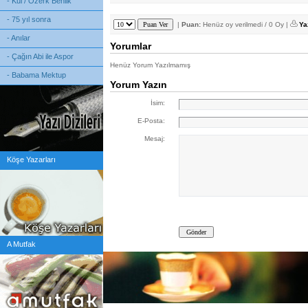
- Kul / Özerk Benlik
- 75 yıl sonra
|
Puan:
Henüz oy verilmedi / 0 Oy |
Ya
- Anılar
Yorumlar
- Çağın Abi ile Aspor
Henüz Yorum Yazılmamış
- Babama Mektup
Yorum Yazın
İsim:
E-Posta:
Mesaj:
Köşe Yazarları
A Mutfak