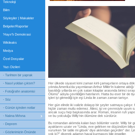
Teknoloji
Bilim
Söyleşiler | Makaleler
Belgeler/Raporlar
'Hayır'lı Demokrasi
Wikileaks
Medya
Özel Dosyalar
Yazı Dizileri
- Tarihten bir yaprak
- Nasıl yoldan çıktım?
Her ülkede siyaset kimi zaman kirli çamaşırların ortaya dö
yılında Amerika’da yayımlanan Arthur Miller’in kaleme aldığı
basıldığı yıllarda en çok satan kitaplar arasında birinci sıra
- Fotoğrafın anatomisi
Ölümü” adıyla çevrildiğini hatırlarım. Hatta bu eser bir de ti
işleri iyi gitmediği için eşi Linda ile zaman zaman tartışır.
- Söz
Her gün elinde iki valizle dolaşıp bir şeyler satmaya çalışır
- Günün içinden notlar
hiçbir zaman mutlu edemez. Ailesi, işi ve çevresiyle uyum 
ancak suçu hep başkasında arar. Roman, insanın ruh yapısını
- Nalına Mıhına
ve bu yolculuğu Willy’nin ölümüne dek sürdürür.
Bu romandan aklımda kalan bazı bölümler vardır. Willy bir gü
- Deprem
ayaklarını uzatır ve “Linda, eve gelirken ne düşündüm biliy
vururken ‘bir tatile mi gitsek’ diye aklımdan geçirdim” der. Li
- Gözlerimizin Önünde
yok ki?” diyerek adamın hayal kurmasını bile engeller.