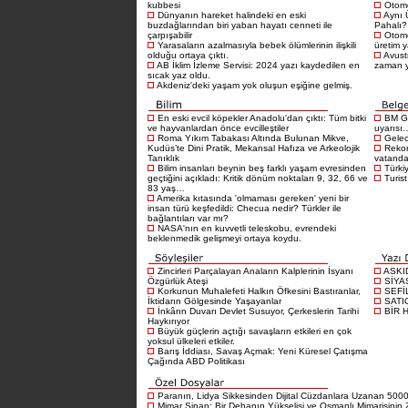
kubbesi
Otomo
Dünyanın hareket halindeki en eski
Aynı 
buzdağlarından biri yaban hayatı cenneti ile
Pahalı?
çarpışabilir
Otomo
Yarasaların azalmasıyla bebek ölümlerinin ilişkili
üretim 
olduğu ortaya çıktı.
Avustr
AB İklim İzleme Servisi: 2024 yazı kaydedilen en
zaman 
sıcak yaz oldu.
Akdeniz'deki yaşam yok oluşun eşiğine gelmiş.
En eski evcil köpekler Anadolu'dan çıktı: Tüm bitki
BM Gı
ve hayvanlardan önce evcilleştiler
uyarısı
Roma Yıkım Tabakası Altında Bulunan Mikve,
Gelece
Kudüs’te Dini Pratik, Mekansal Hafıza ve Arkeolojik
Rekor
Tanıklık
vatandaş
Bilim insanları beynin beş farklı yaşam evresinden
Türkiy
geçtiğini açıkladı: Kritik dönüm noktaları 9, 32, 66 ve
Turist
83 yaş…
Amerika kıtasında 'olmaması gereken' yeni bir
insan türü keşfedildi: Checua nedir? Türkler ile
bağlantıları var mı?
NASA'nın en kuvvetli teleskobu, evrendeki
beklenmedik gelişmeyi ortaya koydu.
Zincirleri Parçalayan Anaların Kalplerinin İsyanı
ASKI
Özgürlük Ateşi
SİYA
Korkunun Muhalefeti Halkın Öfkesini Bastıranlar,
SEFİ
İktidarın Gölgesinde Yaşayanlar
SATI
İnkârın Duvarı Devlet Susuyor, Çerkeslerin Tarihi
BİR 
Haykırıyor
Büyük güçlerin açtığı savaşların etkileri en çok
yoksul ülkeleri etkiler.
Barış İddiası, Savaş Açmak: Yeni Küresel Çatışma
Çağında ABD Politikası
Paranın, Lidya Sikkesinden Dijital Cüzdanlara Uzanan 5000 
Mimar Sinan: Bir Dehanın Yükselişi ve Osmanlı Mimarisinin Z