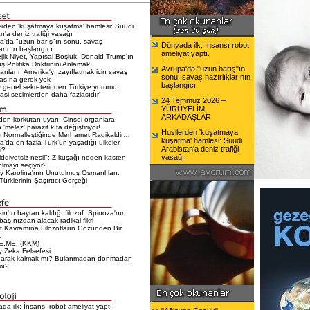
erden 'kuşatmaya kuşatma' hamlesi: Suudi
n'a deniz trafiği yasağı
a'da "uzun barış"ın sonu, savaş
Dünyada ilk: İnsansı robot
larının başlangıcı
ameliyat yaptı.
ejik Niyet, Yapısal Boşluk: Donald Trump'ın
ış Politika Doktrinini Anlamak
Avrupa'da "uzun barış"ın
nların Amerika'yı zayıflatmak için savaş
sonu, savaş hazırlıklarının
sına gerek yok
başlangıcı
genel sekreterinden Türkiye yorumu:
si seçimlerden daha fazlasıdır'
24 Temmuz 2026 –
YÜRÜYELİM
ARKADAŞLAR
en korkutan uyarı: Cinsel organlara
 'melez' parazit kıta değiştiriyor!
Husilerden 'kuşatmaya
 Normalleştiğinde Merhamet Radikaldir…
kuşatma' hamlesi: Suudi
a’da en fazla Türk’ün yaşadığı ülkeler
Arabistan'a deniz trafiği
i?
yasağı
iddiyetsiz nesil": Z kuşağı neden kasten
olmayı seçiyor?
 Karolina'nın Unutulmuş Osmanlıları:
ürklerinin Şaşırtıcı Gerçeği
ein'ın hayran kaldığı filozof: Spinoza'nın
 başınızdan alacak radikal fikri
t Kavramına Filozofların Gözünden Bir
k
E.ME. (KKM)
 Zeka Felsefesi
narak kalmak mı? Bulanmadan donmadan
mı?
da ilk: İnsansı robot ameliyat yaptı.