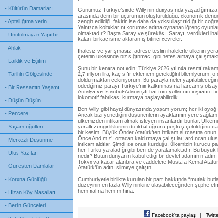
- Kültürün Damarları
Günümüz Türkiye’sinde Willy’nin dünyasında yaşadığımıza 
arasında derin bir uçurumun oluşturulduğu, ekonomik denge
- Aptallığıma verin
zengin edildiği, fakirin ise daha da yoksullaştırıldığı bir c
Yalnızca koltuklarını korumak adına oynanan iğrenç oyunlar 
olmaktadır? Başta Saray ve şürekâsı. Sarayı, verdikleri iha
- Unutulmayan Yapıtlar
kalanı birkaç isme aktaran iş bitirici çevreler.
- Ahlak
İhalesiz ve yarışmasız, adrese teslim ihalelerle ülkenin yera
çetenin ülkesinde biz sığınmacı gibi nefes almaya çalışmak
- Laiklik ve Eğitim
Şunu bir kenara not edin: Türkiye 2026 yılında resmî rakamlar
- Tarihin Gölgesinde
2,7 trilyon lira; kaç sıfır eklemem gerektiğini bilemiyorum, o 
doldurmaktan çekiniyorum. Bu parayla neler yapılabileceğini
ödediğimiz parayı Türkiye’nin kalkınmasına harcamış olsaydı
- Bir Ressamın Yaşamı
Antalya ve İstanbul-Adana çift hat tren yollarının inşaatını fin
lokomotif fabrikası kurmaya başlayabilirdik.
- Düşün Düşün
Ben Willy gibi hayal dünyasında yaşamıyorum; her iki ayağ
- Pencere
Ancak bizi yönettiğini düşünenlerin ayaklarının yere sağla
ülkemizden intikam almak isteyen insanlardır bunlar. Ülkemiz
- Yaşam öğütleri
yeraltı zenginliklerinin de ikbal uğruna peşkeş çekildiğine 
bir kesim, Büyük Önder Atatürk’ten intikam alırcasına onun 
Önce Andımız’ı ortadan kaldırmaya çalıştılar; ardından ulus
- Merkezli Düşünme
intikam aldılar. Şimdi ise onun kurduğu, ülkemizin kurucu par
her Türkü yaraladığı gibi beni de yaralamaktadır. Bu büyük l
- Ulus Yazıları
nedir? Bütün dünyanın kabul ettiği bir devlet adamının adını
Tokyo’ya kadar alanlara ve caddelere Mustafa Kemal Atatürk’ü
- Güneşten Damlalar
Atatürk’ün adını silmeye çalışın.
- Korona Günlüğü
Cumhuriyetle birlikte kurulan bir parti hakkında “mutlak butl
düzeyinin en fazla Willy’ninkine ulaşabileceğinden şüphe et
hem nalına hem mıhına.
- Hizan Köy Masalları
- Berlin Günceleri
Facebook'ta paylaş
|
Twitt