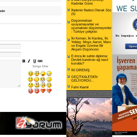
Kadınlar Günü
İfadenin İfadesi Olarak Söz.
zdır
(II)
Düşünmektan
uyuyamayanlar ve
uyumaktan düşünmeyenler
: Türkiye çelişkisi
İki Keman, İki Kardeş, İki
Yoldaş: Moşe, Aaron, Marx
ve Engels Üzerine Bir
Akşam Düşüncesi
E-imza ile sahte diploma:
Devleti kandıran ağ nasıl
kuruldu?
Simge Ekle
İKİ DİRENİŞ
GEÇİTKALE'DEN
GELİYORDU...
Fahri Kiamil