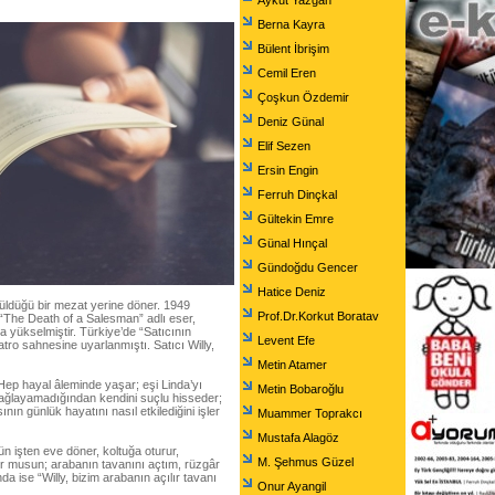
Aykut Yazgan
Berna Kayra
Bülent İbrişim
Cemil Eren
Çoşkun Özdemir
Deniz Günal
Elif Sezen
Ersin Engin
Ferruh Dinçkal
Gültekin Emre
Günal Hınçal
Gündoğdu Gencer
Hatice Deniz
küldüğü bir mezat yerine döner. 1949
Prof.Dr.Korkut Boratav
 “The Death of a Salesman” adlı eser,
ya yükselmiştir. Türkiye’de “Satıcının
Levent Efe
yatro sahnesine uyarlanmıştı. Satıcı Willy,
Metin Atamer
. Hep hayal âleminde yaşar; eşi Linda’yı
Metin Bobaroğlu
sağlayamadığından kendini suçlu hisseder;
n günlük hayatını nasıl etkilediğini işler
Muammer Toprakcı
Mustafa Alagöz
n işten eve döner, koltuğa oturur,
M. Şehmus Güzel
or musun; arabanın tavanını açtım, rüzgâr
nda ise “Willy, bizim arabanın açılır tavanı
Onur Ayangil