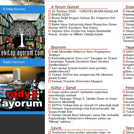
E-kitap Ayorum
24 Temmuz 2026 – YÜRÜYELİM ARKADAŞLAR
Husil
BAKIŞ AÇISI
Arabista
Borsa Değil Soygun Sahası Bu Vurgunun Asıl
Avrup
Ortağı Kim
hazırlık
Baltık Hava Sahasında Alarm Rusya’dan Gelen
Strat
Dronlar NATO Sınırlarını Test Ediyor
Yıkıcı D
Teğmen Ebru Eroğlu’nun İadesi Reddedildi
Düşma
Hukuk, Vicdan ve Milletin Yitirdiği Adalet
kazanma
NATO 
'Demokra
Kritik Mineraller Afrika'nın İkinci Paylaşımını
DSÖ’d
Tetikliyor
yerleşen
Küreselleşmenin Sonu mu? Savaşlar ve Ticaret
Zulüm
Çatışmaları Tedarik Zincirlerini Nasıl Yeniden
Avrup
Radyo Ayorum
Şekillendiriyor?
hangiler
İran savaşı küresel ticareti nasıl yeniden
"En c
şekillendirecek?
gülünç 
Türkiye 2025'te kira artışlarında AB ülkelerini
Güney
geride bıraktı.
Sumter T
Küresel Ticaretin Görünmez Altyapısı
İnsan neden yazar? İçimizdeki toplumsal
Einst
sorumluluğu aramak
aklınızı
Tora, Stranger Things 5, Upside Down ve İnsan
Adale
Ruhunun Metafiziği
Yolculu
2025'in Türkiye’deki en önemli 10 arkeolojik keşfi
KE.K
Osmanlı İmparatorluğu'nda Kahvehaneler: Bir
Yapay
Sosyo-Politik Etki
Tutu
Osman Hamdi Bey’i bilmeyen varsa bile herhalde
akmak 
Kaplumbağa Terbiyecisi’ni bilmeyen yoktur ya
“Mihrap” tablosu...
Yeryüzünü fırına çeviren atmosfer olayı: Isı
Dünya