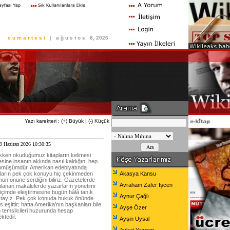
c u m a r t e s i
|
a ğ u s t o s
8, 2026
Yazı karekteri :
(+) Büyük
|
(-) Küçük
9 Haziran 2026 10:30:35
ken okuduğumuz kitapların kelimesi
esine insanın aklında nasıl kaldığını hep
müşümdür. Amerikan edebiyatında
ların pek çok konuyu hiç çekinmeden
Akasya Kansu
mun önüne serdiğini biliriz. Gazetelerde
Avraham Zafer İşcen
lanan makalelerde yazarların yönetimi
biçimde eleştirmesine bugün hâlâ tanık
Aynur Çağlı
tayız. Pek çok konuda hukuk önünde
 eşittir; hatta Amerika’nın başkanları bile
Ayşe Özer
n temsilcileri huzurunda hesap
ktedir.
Ayşin Uysal