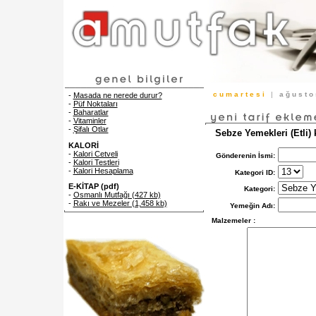
c u m a r t e s i
|
a ğ u s t 
-
Masada ne nerede durur?
-
Püf Noktaları
-
Baharatlar
-
Vitaminler
-
Şifalı Otlar
Sebze Yemekleri (Etli) 
KALORİ
-
Kalori Cetveli
Gönderenin İsmi:
-
Kalori Testleri
-
Kalori Hesaplama
Kategori ID:
E-KİTAP (pdf)
Kategori:
-
Osmanlı Mutfağı (427 kb)
-
Rakı ve Mezeler (1,458 kb)
Yemeğin Adı:
Malzemeler :