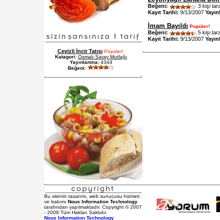
Beğeni:
3 kişi tar
Kayıt Tarihi:
9/13/2007
Yayın
İmam Bayıldı
Popüler!
Beğeni:
5 kişi tar
Kayıt Tarihi:
9/13/2007
Yayın
Cevizli İncir Tatısı
Popüler!
Katagori:
Osmalı Saray Mutfağı
Yayınlanma:
4344
Beğeni:
Bu sitenin tasarımı, web sunucusu hizmeti
ve bakımı
Nous Information Technology
tarafından yapılmaktadır. Copyright © 2007
- 2009 Tüm Hakları Saklıdır.
Nous Information Technology