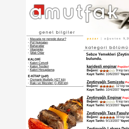
p a z a r
|
a ğ u s t o s
9, 
-
Masada ne nerede durur?
-
Püf Noktaları
-
Baharatlar
-
Vitaminler
-
Şifalı Otlar
Sebze Yemekleri (Zeytiny
bulundu.
KALORİ
-
Kalori Cetveli
karidesli enginar
-
Kalori Testleri
Popüler
-
Kalori Hesaplama
Beğeni:
9 kişi tar
Kayıt Tarihi:
10/6/2007
Yayın
E-KİTAP (pdf)
-
Osmanlı Mutfağı (427 kb)
Zeytinyağlı Semizotu
Po
-
Rakı ve Mezeler (1,458 kb)
Beğeni:
12 kişi ta
Kayıt Tarihi:
10/4/2007
Yayın
Zeytinyağlı Enginar
Popü
Beğeni:
6 kişi tar
Kayıt Tarihi:
9/13/2007
Yayın
Zeytinyağlı Taze Fasul
Beğeni:
10 kişi ta
Kayıt Tarihi:
9/13/2007
Yayın
Zeytinyağlı Lahana Dol