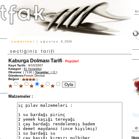
c u m a r t e s i
|
a ğ u s t o s
8, 2026
Kaburga Dolması Tarifi
-
Popüler!
Kayıt Tarihi :
9/10/2007
Katagori :
Et Yemekleri
Okunma:
( 7130 )
Yorumlar :
( 0 )
Gönderen:
Ferruh Dinckal
Beğeni :
Malzemeler :
Havu