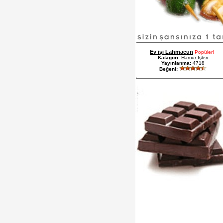
Ev işi Lahmacun
Popüler!
Katagori:
Hamur İşleri
Yayınlanma:
4718
Beğeni: