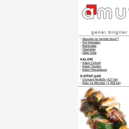
-
Masada ne nerede durur?
-
Püf Noktaları
-
Baharatlar
-
Vitaminler
-
Şifalı Otlar
KALORİ
-
Kalori Cetveli
-
Kalori Testleri
-
Kalori Hesaplama
E-KİTAP (pdf)
-
Osmanlı Mutfağı (427 kb)
-
Rakı ve Mezeler (1,458 kb)