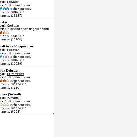
gori:
Helvalar
ni:
33 Kişi tarafından
değerlendirildi.
 Tarihi:
9/8/2007
nlanma: (13837)
m Aşı
gori:
Çorbalar
ni:
9 Kişi tarafından değerlendirildi.
 Tarihi:
9/3/2007
nlanma: (13284)
mli Ayva Kompostosu
gori:
Hoşaflar
ni:
46 Kişi tarafından
değerlendirildi.
 Tarihi:
9/9/2007
nlanma: (10629)
rga Dolması
gori:
Et Yemekleri
ni:
15 Kişi tarafından
değerlendirildi.
 Tarihi:
9/10/2007
nlanma: (7130)
men (Sebzeli)
gori:
Yumurta
ni:
10 Kişi tarafından
değerlendirildi.
 Tarihi:
9/13/2007
nlanma: (6953)