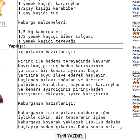
Kata
Beğe
Kayıt
Yayı
Hali
Kata
Beğe
Kayıt
Yayı
Yapılışı :
Bade
Kata
Beğe
Kayıt
Yayı
Kabu
Kata
Beğe
Kayıt
Yayı
Mene
Kata
Beğe
Kayıt
Yayı