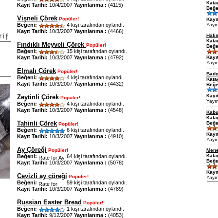
Kata
Kayıt Tarihi:
10/4/2007
Yayınlanma :
(4115)
Beğe
Vişneli Çörek
Popüler!
Kayıt
Yayı
Beğeni:
4 kişi tarafından oylandı.
Kayıt Tarihi:
10/3/2007
Yayınlanma :
(4466)
Hali
Kata
Fındıklı Meyveli Çörek
Popüler!
Beğe
Beğeni:
15 kişi tarafından oylandı.
Kayıt Tarihi:
10/3/2007
Yayınlanma :
(4792)
Kayıt
Yayı
Elmalı Çörek
Popüler!
Bade
Beğeni:
4 kişi tarafından oylandı.
Kata
Kayıt Tarihi:
10/3/2007
Yayınlanma :
(4432)
Beğe
Kayıt
Zeytinli Çörek
Popüler!
Yayı
Beğeni:
4 kişi tarafından oylandı.
Kayıt Tarihi:
10/3/2007
Yayınlanma :
(4548)
Kabu
Kata
Tahinli Çörek
Beğe
Popüler!
Beğeni:
6 kişi tarafından oylandı.
Kayıt
Kayıt Tarihi:
10/3/2007
Yayınlanma :
(4910)
Yayı
Ay Çöreği
Mene
Popüler!
Kata
Beğeni:
64 kişi tarafından oylandı.
Beğe
Kayıt Tarihi:
10/3/2007
Yayınlanma :
(5078)
Kayıt
Cevizli ay çöreği
Popüler!
Yayı
Beğeni:
59 kişi tarafından oylandı.
Kayıt Tarihi:
10/3/2007
Yayınlanma :
(4789)
Russian Easter Bread
Popüler!
Beğeni:
1 kişi tarafından oylandı.
Kayıt Tarihi:
9/12/2007
Yayınlanma :
(4053)