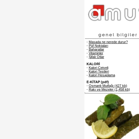
-
Masada ne nerede durur?
-
Püf Noktaları
-
Baharatlar
-
Vitaminler
-
Şifalı Otlar
KALORİ
-
Kalori Cetveli
-
Kalori Testleri
-
Kalori Hesaplama
E-KİTAP (pdf)
-
Osmanlı Mutfağı (427 kb)
-
Rakı ve Mezeler (1,458 kb)