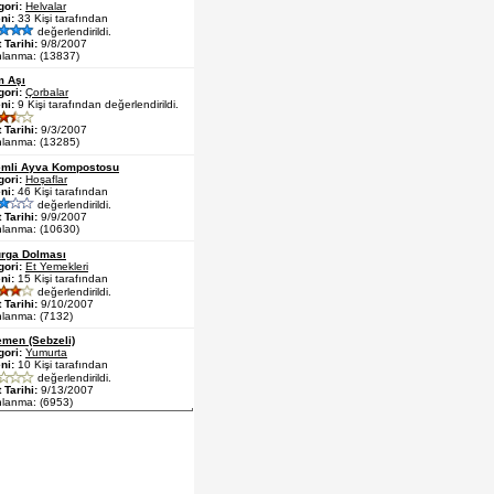
gori:
Helvalar
ni:
33 Kişi tarafından
değerlendirildi.
 Tarihi:
9/8/2007
nlanma: (13837)
m Aşı
gori:
Çorbalar
ni:
9 Kişi tarafından değerlendirildi.
 Tarihi:
9/3/2007
nlanma: (13285)
mli Ayva Kompostosu
gori:
Hoşaflar
ni:
46 Kişi tarafından
değerlendirildi.
 Tarihi:
9/9/2007
nlanma: (10630)
rga Dolması
gori:
Et Yemekleri
ni:
15 Kişi tarafından
değerlendirildi.
 Tarihi:
9/10/2007
nlanma: (7132)
men (Sebzeli)
gori:
Yumurta
ni:
10 Kişi tarafından
değerlendirildi.
 Tarihi:
9/13/2007
nlanma: (6953)