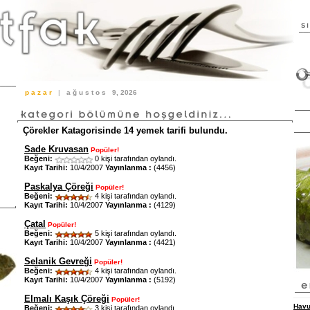
p a z a r
|
a ğ u s t o s
9, 2026
Çörekler Katagorisinde 14 yemek tarifi bulundu.
Sade Kruvasan
Popüler!
Beğeni:
0 kişi tarafından oylandı.
Kayıt Tarihi:
10/4/2007
Yayınlanma :
(4456)
Paskalya Çöreği
Popüler!
Beğeni:
4 kişi tarafından oylandı.
Kayıt Tarihi:
10/4/2007
Yayınlanma :
(4129)
Çatal
Popüler!
Beğeni:
5 kişi tarafından oylandı.
Kayıt Tarihi:
10/4/2007
Yayınlanma :
(4421)
Selanik Gevreği
Popüler!
Beğeni:
4 kişi tarafından oylandı.
Kayıt Tarihi:
10/4/2007
Yayınlanma :
(5192)
Elmalı Kaşık Çöreği
Popüler!
Havu
Beğeni:
3 kişi tarafından oylandı.