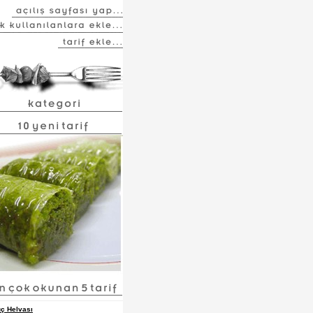
ç Helvası