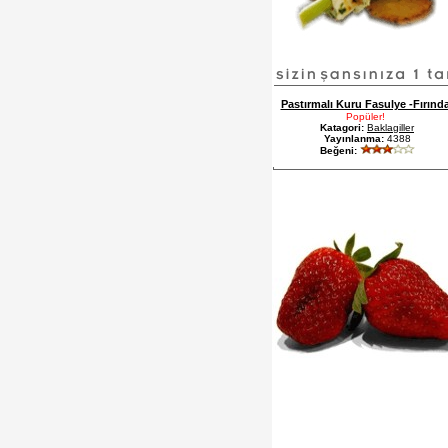
Pastırmalı Kuru Fasulye -Fırınd
Popüler!
Katagori:
Baklagiller
Yayınlanma:
4388
Beğeni: