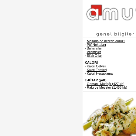
-
Masada ne nerede durur?
-
Püf Noktaları
-
Baharatlar
-
Vitaminler
-
Şifalı Otlar
KALORİ
-
Kalori Cetveli
-
Kalori Testleri
-
Kalori Hesaplama
E-KİTAP (pdf)
-
Osmanlı Mutfağı (427 kb)
-
Rakı ve Mezeler (1,458 kb)