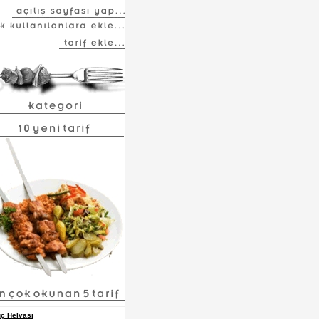
ç Helvası