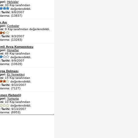
gori:
Helvalar
ni:
33 Kişi tarafından
değerlendirildi.
 Tarihi:
9/8/2007
nlanma: (13837)
m Aşı
gori:
Çorbalar
ni:
9 Kişi tarafından değerlendirildi.
 Tarihi:
9/3/2007
nlanma: (13283)
mli Ayva Kompostosu
gori:
Hoşaflar
ni:
46 Kişi tarafından
değerlendirildi.
 Tarihi:
9/9/2007
nlanma: (10626)
rga Dolması
gori:
Et Yemekleri
ni:
15 Kişi tarafından
değerlendirildi.
 Tarihi:
9/10/2007
nlanma: (7127)
men (Sebzeli)
gori:
Yumurta
ni:
10 Kişi tarafından
değerlendirildi.
 Tarihi:
9/13/2007
nlanma: (6953)