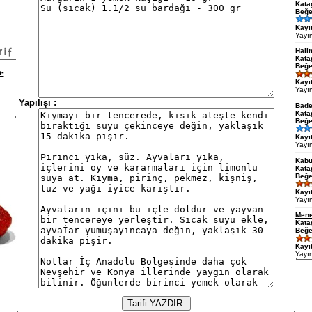
Kata
Beğe
Kayıt
Yayı
Hali
Kata
Beğe
a-
Kayıt
Yayı
Yapılışı :
Bade
Kata
Beğe
Kayıt
Yayı
Kabu
Kata
Beğe
Kayıt
Yayı
Mene
Kata
Beğe
Kayıt
Yayı