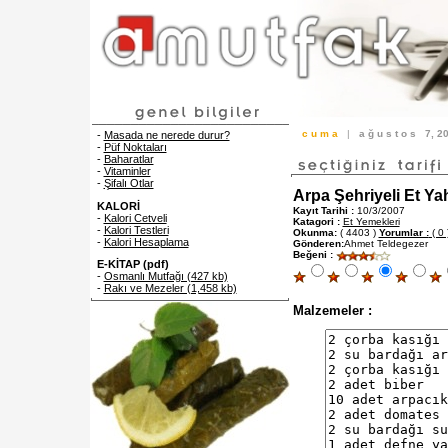
c u m a
|
a ğ u s t o s
7, 
-
Masada ne nerede durur?
-
Püf Noktaları
-
Baharatlar
-
Vitaminler
-
Şifalı Otlar
Arpa Şehriyeli Et Yah
KALORİ
Kayıt Tarihi :
10/3/2007
-
Kalori Cetveli
Katagori :
Et Yemekleri
-
Kalori Testleri
Okunma:
( 4403 )
Yorumlar :
( 0 
-
Kalori Hesaplama
Gönderen:
Ahmet Teldegezer
Beğeni :
E-KİTAP (pdf)
-
Osmanlı Mutfağı (427 kb)
-
Rakı ve Mezeler (1,458 kb)
Malzemeler :