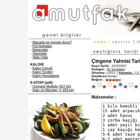
c u m a
|
a ğ u s t o s
7, 
-
Masada ne nerede durur?
-
Püf Noktaları
-
Baharatlar
-
Vitaminler
-
Şifalı Otlar
Çingene Yahnisi Tari
KALORİ
Kayıt Tarihi :
10/3/2007
-
Kalori Cetveli
Katagori :
Et Yemekleri
-
Kalori Testleri
Okunma:
( 4521 )
Yorumlar :
( 0 
-
Kalori Hesaplama
Gönderen:
Ahmet
Beğeni :
E-KİTAP (pdf)
-
Osmanlı Mutfağı (427 kb)
-
Rakı ve Mezeler (1,458 kb)
Malzemeler :