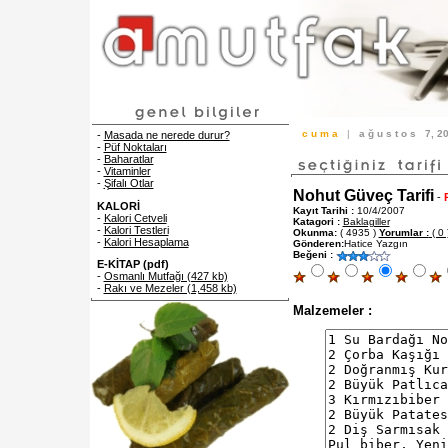
c u m a
|
a ğ u s t o s
7, 
-
Masada ne nerede durur?
-
Püf Noktaları
-
Baharatlar
-
Vitaminler
-
Şifalı Otlar
Nohut Güveç Tarifi
-
KALORİ
Kayıt Tarihi :
10/4/2007
-
Kalori Cetveli
Katagori :
Baklagiller
-
Kalori Testleri
Okunma:
( 4935 )
Yorumlar :
( 0 
-
Kalori Hesaplama
Gönderen:
Hatice Yazgın
Beğeni :
E-KİTAP (pdf)
-
Osmanlı Mutfağı (427 kb)
-
Rakı ve Mezeler (1,458 kb)
Malzemeler :