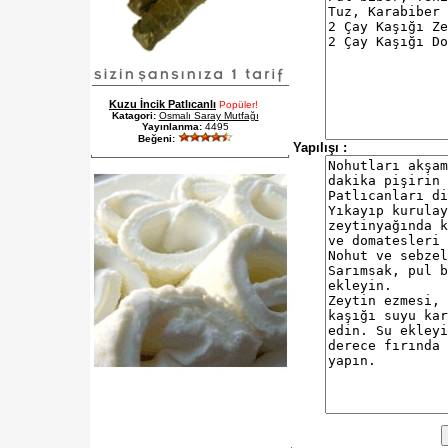
Kuzu İncik Patlıcanlı
Popüler!
Katagori:
Osmalı Saray Mutfağı
Yayınlanma:
4495
Beğeni:
Yapılışı :