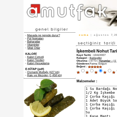
c u m a
|
a ğ u s t o s
7, 
-
Masada ne nerede durur?
-
Püf Noktaları
-
Baharatlar
-
Vitaminler
-
Şifalı Otlar
İşkembeli Nohut Tari
KALORİ
Kayıt Tarihi :
10/4/2007
-
Kalori Cetveli
Katagori :
Baklagiller
-
Kalori Testleri
Okunma:
( 4773 )
Yorumlar :
( 0 
-
Kalori Hesaplama
Gönderen:
Fatma Solgun
Beğeni :
E-KİTAP (pdf)
-
Osmanlı Mutfağı (427 kb)
-
Rakı ve Mezeler (1,458 kb)
Malzemeler :