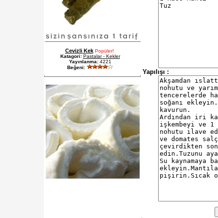
Cevizli Kek
Popüler!
Katagori:
Pastalar - Kekler
Yayınlanma:
4221
Beğeni:
Yapılışı :