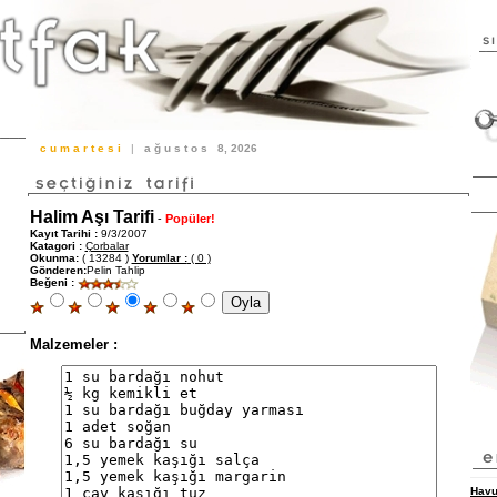
c u m a r t e s i
|
a ğ u s t o s
8, 2026
Halim Aşı Tarifi
-
Popüler!
Kayıt Tarihi :
9/3/2007
Katagori :
Çorbalar
Okunma:
( 13284 )
Yorumlar :
( 0 )
Gönderen:
Pelin Tahlip
Beğeni :
Malzemeler :
Havu