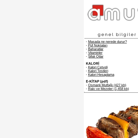
-
Masada ne nerede durur?
-
Püf Noktaları
-
Baharatlar
-
Vitaminler
-
Şifalı Otlar
KALORİ
-
Kalori Cetveli
-
Kalori Testleri
-
Kalori Hesaplama
E-KİTAP (pdf)
-
Osmanlı Mutfağı (427 kb)
-
Rakı ve Mezeler (1,458 kb)