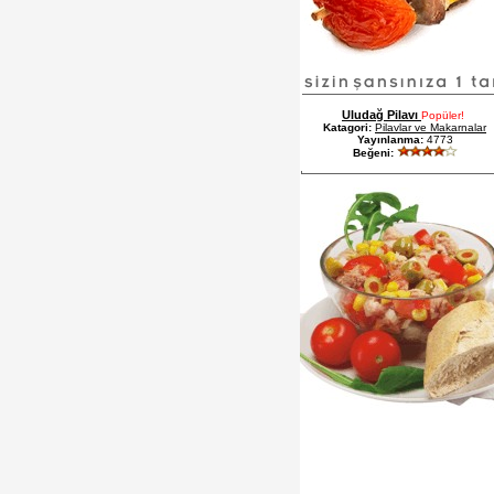
Uludağ Pilavı
Popüler!
Katagori:
Pilavlar ve Makarnalar
Yayınlanma:
4773
Beğeni: