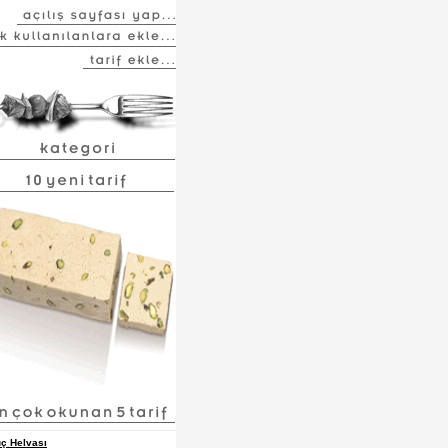
ç Helvası