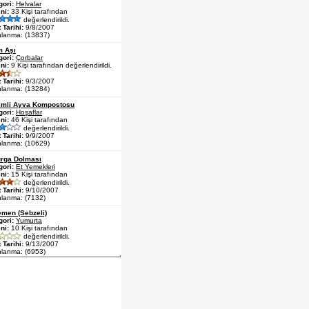
gori:
Helvalar
ni:
33 Kişi tarafından
değerlendirildi.
 Tarihi:
9/8/2007
nlanma: (13837)
m Aşı
gori:
Çorbalar
ni:
9 Kişi tarafından değerlendirildi.
 Tarihi:
9/3/2007
nlanma: (13284)
mli Ayva Kompostosu
gori:
Hoşaflar
ni:
46 Kişi tarafından
değerlendirildi.
 Tarihi:
9/9/2007
nlanma: (10629)
rga Dolması
gori:
Et Yemekleri
ni:
15 Kişi tarafından
değerlendirildi.
 Tarihi:
9/10/2007
nlanma: (7132)
men (Sebzeli)
gori:
Yumurta
ni:
10 Kişi tarafından
değerlendirildi.
 Tarihi:
9/13/2007
nlanma: (6953)