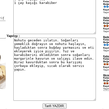
Kata
Beğe
Kayıt
Yayı
Hali
Kata
Beğe
Kayıt
Yayı
Yapılışı :
Bade
Kata
Beğe
Kayıt
Yayı
Kabu
Kata
Beğe
Kayıt
Yayı
Mene
Kata
Beğe
Kayıt
Yayı