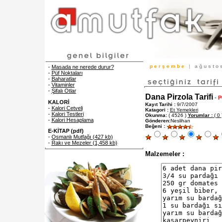
p e r ş e m b e
|
a ğ u s t o
-
Masada ne nerede durur?
-
Püf Noktaları
-
Baharatlar
-
Vitaminler
-
Şifalı Otlar
Dana Pirzola Tarifi
-
P
KALORİ
Kayıt Tarihi :
9/7/2007
-
Kalori Cetveli
Katagori :
Et Yemekleri
-
Kalori Testleri
Okunma:
( 4526 )
Yorumlar :
( 0 
-
Kalori Hesaplama
Gönderen:
Neslihan
Beğeni :
E-KİTAP (pdf)
-
Osmanlı Mutfağı (427 kb)
-
Rakı ve Mezeler (1,458 kb)
Malzemeler :