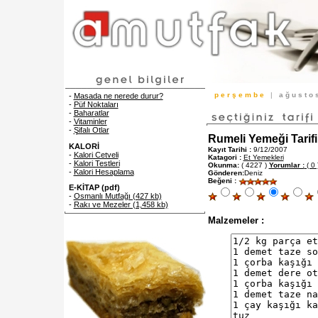
p e r ş e m b e
|
a ğ u s t o
-
Masada ne nerede durur?
-
Püf Noktaları
-
Baharatlar
-
Vitaminler
-
Şifalı Otlar
Rumeli Yemeği Tarifi
KALORİ
Kayıt Tarihi :
9/12/2007
-
Kalori Cetveli
Katagori :
Et Yemekleri
-
Kalori Testleri
Okunma:
( 4227 )
Yorumlar :
( 0 
-
Kalori Hesaplama
Gönderen:
Deniz
Beğeni :
E-KİTAP (pdf)
-
Osmanlı Mutfağı (427 kb)
-
Rakı ve Mezeler (1,458 kb)
Malzemeler :