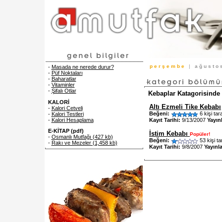
p e r ş e m b e
|
a ğ u s t o
-
Masada ne nerede durur?
-
Püf Noktaları
-
Baharatlar
-
Vitaminler
-
Şifalı Otlar
Kebaplar Katagorisinde 
KALORİ
Altı Ezmeli Tike Kebabı
-
Kalori Cetveli
Beğeni:
6 kişi tar
-
Kalori Testleri
Kayıt Tarihi:
9/13/2007
Yayın
-
Kalori Hesaplama
E-KİTAP (pdf)
İstim Kebabı
Popüler!
-
Osmanlı Mutfağı (427 kb)
Beğeni:
53 kişi ta
-
Rakı ve Mezeler (1,458 kb)
Kayıt Tarihi:
9/8/2007
Yayınl