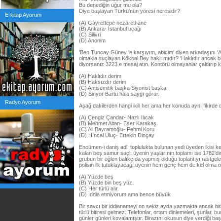
Bu denediğin uğur mu ola?
Diye başlayan Türkü'nün yöresi neresidir?
E-kitap Ayorum
(A) Gayrettepe nezarethane
(B) Ankara- İstanbul uçağı
(C) Silivri
(D) Anonim
'Ben Tuncay Güney 'e karşıyım, abicim' diyen arkadaşını 'An
olmakla suçlayan Köksal Bey haklı mıdır? 'Haklıdır ancak bi
diyorsanız 3223 e mesaj atın. Kontörü olmayanlar çaldırıp ka
(A) Haklıdır derim
(B) Haksızdır derim
(C) Antisemitik başka Siyonist başka
(D) Sinyor Bartu hala saygı görür.
Radyo Ayorum
Aşağıdakilerden hangi ikili her ama her konuda aynı fikirde d
(A) Çengiz Çandar- Nazlı Ilıcak
(B) Mehmet Altan- Eser Karakaş
(C) Ali Bayramoğlu- Fehmi Koru
(D) Hıncal Uluç- Ertekin Dinçay
Encümen-i daniş adlı toplulukta bulunan yedi üyeden ikisi ke
kalan beş samur saçlı üyenin yaşlarının toplamı ise 1782'di
grubun bir öğlen balıkçıda yapmış olduğu toplantıyı rastgel
polisin ilk tutuklayacağı üyenin hem genç hem de kel olma ol
(A) Yüzde beş
(B) Yüzde bin beş yüz.
(C) Her türlü alır.
(D) İddia etmiyorum ama bence büyük
Bir savcı bir iddianameyi on sekiz ayda yazmakta ancak bit
türlü bitiresi gelmez. Telefonlar, ortam dinlemeleri, şunlar, b
günler günleri kovalamıştır. Birazını okusun diye verdiği ba