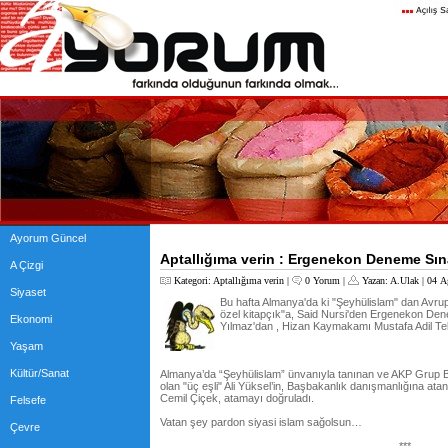
Ayorum Güncel
Aptallığıma verin : Ergenekon Deneme Sın
A Çizgi
Kategori:
Aptallığıma verin
|
0 Yorum
|
Yazan:
A.Ulak
| 04 A
Siyaset
Bu hafta Almanya'da ki "Şeyhülislam" dan Avrupa
özel kitapçık"a, Said Nursi'den Ergenekon Denem
Ekonomi
Yılmaz'dan , Hizan Kaymakamı Mustafa Adil Tekel
Yaşam
Kültür/Sanat
Almanya’da “Şeyhülislam” ünvanıyla tanınan ve AKP Grup Ba
olan "üç eşli" Ali Yüksel’in, Başbakanlık danışmanlığına ata
Cemil Çiçek, atamayı doğruladı.
Felsefe
Vatan şey pardon siyasi islam sağolsun…
Çevre
***