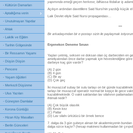
yapımında emeği geçen herkese, bilhassa fedakar iş adam
- Kültürün Damarları
Açılışın ardından davetlilere Said Nursi’nin yazdığı küçük el k
- Aptallığıma verin
Laik Devlet eliyle Said Nursi propagandası…
- Unutulmayan Yapıtlar
***
- Ahlak
Bir arkadaşımdan bir e-postayı sizin ile paylaşmak istiyoru
- Laiklik ve Eğitim
Ergenekon Deneme Sınavı
- Tarihin Gölgesinde
- Bir Ressamın Yaşamı
Yaşları yetmiş, seksen ve doksan olan üç darbeciden en gen
ameliyatından önce darbe yapmak için heveslendiğine göre 
- Düşün Düşün
darbeye kaç gün vardır?
- Pencere
(A) 2 gün
(B) 4 gün
(C) Bir ay
- Yaşam öğütleri
(D) Çok geç
- Merkezli Düşünme
İki muvazzaf subay bir sulu tarlayı on bir günde kazabilmekt
tarlayı bir muvazzaf operatör normal bir kepçe ile gece vakt
- Ulus Yazıları
kazabilmektedir. O vakit saklanılan lav silahının patlamada
ihtimali nedir?
- Güneşten Damlalar
(A) Çok büyük olasılık
(B) Kesin kez
- Korona Günlüğü
(C) Patlar
(D) Lav silahı ürkütücü bir örnek bence
- Hizan Köy Masalları
7. dalga da 3 gün şubeye alınan bir akademisyenin bundan 
- Berlin Günceleri
dalga sizce kaçtır? (hesap makinesi kullanmadan bir çırıpı