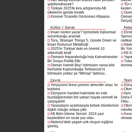
İran savaşı küresel ticareti nasıl yeniden
ülkeler
şekillendirecek?
"En 
Türkiye 2025'te kira artışlarında AB
kasten
ülkelerini geride bıraktı.
Güne
Küresel Ticaretin Görünmez Altyapısı
Osmanlı
Gerçeğ
İnsan neden yazar? İçimizdeki toplumsal
Einst
sorumluluğu aramak
Spinoz
Tora, Stranger Things 5, Upside Down ve
radikal 
İnsan Ruhunun Metafiziği
Adal
2025'in Türkiye’deki en önemli 10
Bir Yol
arkeolojik keşfi
KE.K
Osmanlı İmparatorluğu'nda Kahvehaneler:
Yapa
Bir Sosyo-Politik Etki
Tutu
Osman Hamdi Bey’i bilmeyen varsa bile
donma
herhalde Kaplumbağa Terbiyecisi’ni
bilmeyen yoktur ya “Mihrap” tablosu...
Yeryüzünü fırına çeviren atmosfer olayı: Isı
Dünya
kubbesi
Otom
Dünyanın hareket halindeki en eski
Aynı
buzdağlarından biri yaban hayatı cenneti ile
Daha P
çarpışabilir
Oldu
Yarasaların azalmasıyla bebek ölümlerinin
Otom
ilişkili olduğu ortaya çıktı.
robotl
AB İklim İzleme Servisi: 2024 yazı
Avust
kaydedilen en sıcak yaz oldu.
olmad
Akdeniz'deki yaşam yok oluşun eşiğine
gelmiş.