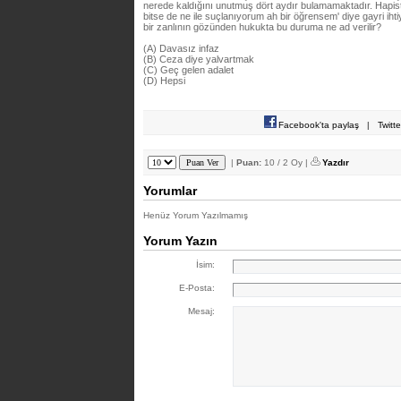
nerede kaldığını unutmuş dört aydır bulamamaktadır. Hapis
bitse de ne ile suçlanıyorum ah bir öğrensem' diye gayri iht
bir zanlının gözünden hukukta bu duruma ne ad verilir?
(A) Davasız infaz
(B) Ceza diye yalvartmak
(C) Geç gelen adalet
(D) Hepsi
Facebook'ta paylaş
|
Twitt
|
Puan:
10 / 2 Oy |
Yazdır
Yorumlar
Henüz Yorum Yazılmamış
Yorum Yazın
İsim:
E-Posta:
Mesaj: