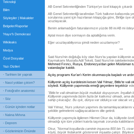
Teknoloji
AB Genel Sekreterliğinden Türkiye’ye özel kitapçık çıkardı
Bilim
AB Genel Sekreterliği tarafından Türk halkının kafasında ye
sorularına yanıt için hazırlanan kitapçığa göre, Birliğe üye 
Söyleşiler | Makaleler
ucuzlayacak.
Belgeler/Raporlar
Benim anlamadığım faturalarımızın yüzde 88 ini AB mi öde
'Hayır'lı Demokrasi
Aptal mısın diye sormayın da aptallığıma verin.
Wikileaks
Eğer ucuzlayabiliyorsa şimdi neden ucuzlamıyor?
***
Medya
Said Nursi’nin doğduğu köy olan Nurs’ta yapılan külliyenin açı
Özel Dosyalar
Kaymakamı Mustafa Adil Tekeli, Said Nursi’nin talebelerind
Mehmed Fırıncı, Rusya, Endonezya’dan gelen Müslüman turis
Yazı Dizileri
vatandaşlar katıldı.
- Tarihten bir yaprak
Açılış programı Kur’an’ı Kerim okunmasıyla başladı ve ardın
Külliyenin açılış kurdelesini kesen Vali Yılmaz, Bitlis’te va
- Nasıl yoldan çıktım?
söyledi. Külliyenin yapımında emeği geçenlere teşekkür
ede
- Fotoğrafın anatomisi
"Bitlis’te vali olmaktan büyük mutluluk duyuyorum. İnşallah b
Külliyenin yapımında bizim fazla bir katkımız olmadı, ama 
- Söz
sahip çıkacağız. Bu ışık, dünya var oldukça var olacak 
- Günün içinden notlar
Vali Yılmaz, Nurs yolunun yapımını da tamamlayacaklarını v
şekilde gelmelerini sağlayacaklarını dile getirdi.
- Nalına Mıhına
Külliyenin yapımıyla ilgilenen Hikmet Okur da, külliyede öze
olmadığı için tüm yükleri katırla taşımak zorunda kaldıklarını 
- Deprem
Okur,
"
Normal
koşullarda caminin inşasına 800 bin TL civar
- Gözlerimizin Önünde
köylü, büyük fedakarlık göstererek inşaatta çalıştı. Böylece