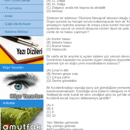
- Kul / Özerk Benlik
(A) 21. Dalga
(B) 10. Dalga
(C) Dalgasız arada tek başına da alınabilir
- 75 yıl sonra
(D) Alınmaz
- Anılar
'Dinlenen bir telefonun 'Ölümüne Mesajcell 'abonesi olduğu a
Örgüt üyesinin bu hesaplı servisi kullanmayarak hem de 'Ka
- Çağın Abi ile Aspor
arkadaşını öylesine araması ile ortaya çıkan kontör harca
üyelerinin savruk ve müsrif olmasına veririm' diyen bir polis y
- Babama Mektup
cümle de ne hatası yapmıştır?
(A) Kontör hatası
(B) Şebeke hatası
(C) Arama hatası
(D) Hatasızdır
Bir vakfa ait bir arazinin iç açıları toplamı yüz seksen derece
Gözlerimizi kapatalım bu arazinin üçgen olduğunu düşüneli
gömmek için en doğru yerin koordinatlarını bulunuz?
Köşe Yazarları
(A) Çınar'ın dibi
(B) Hemen girişte sola
(C) Çıkışa yakın
(D) Derine gömebiliriz
Bir Kızılderili baltayı toprağa barış için gömdüğüne emniyet
inandıramamaktadır. Gömdüğü arsa Dalan'ın olduğuna ve Kız
Yeditepe'de etnik kutnik bir ders verdiğine göre bu şef bile
Kızılderili ancak kaçıncı iddianameye girebilir?
A Mutfak
(A) 4
(B) 6
(C) 8
(D) 10
'Sen Silahları gömende
Yaş yetmişe gelende
AKP kendiliğinden gidende