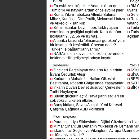
En eski evcil köpekler Anadolu'dan çıktı:
BM G
Tüm bitki ve hayvanlardan önce evcilleştiler
uyarıs
Roma Yıkım Tabakası Altında Bulunan
Gelec
Mikve, Kudüs’te Dini Pratik, Mekansal Hafıza
Reko
ve Arkeolojik Tanıklık
vatanda
Bilim insanları beynin beş farklı yaşam
Türki
evresinden geçtiğini açıkladı: Kritik dönüm
Turis
noktaları 9, 32, 66 ve 83 yaş…
açıklan
Amerika kıtasında 'olmaması gereken' yeni
bir insan türü keşfedildi: Checua nedir?
Türkler ile bağlantıları var mı?
NASA'nın en kuvvetli teleskobu, evrendeki
beklenmedik gelişmeyi ortaya koydu.
Zincirleri Parçalayan Anaların Kalplerinin
ASK
İsyanı Özgürlük Ateşi
SİYA
Korkunun Muhalefeti Halkın Öfkesini
SEF
Bastıranlar, İktidarın Gölgesinde Yaşayanlar
SAT
İnkârın Duvarı Devlet Susuyor, Çerkeslerin
BİR
Tarihi Haykırıyor
Büyük güçlerin açtığı savaşların etkileri en
çok yoksul ülkeleri etkiler.
Barış İddiası, Savaş Açmak: Yeni Küresel
Çatışma Çağında ABD Politikası
Paranın, Lidya Sikkesinden Dijital Cüzdanlara Uza
Mimar Sinan: Bir Dehanın Yükselişi ve Osmanlı Mim
İskandinav Göçleri ve Vikinglerin Avrupa Üzerindeki
Hümanizm Nedir?