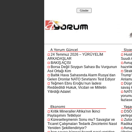
24 Temmuz 2026 – YÜRÜYELİM
Husi
ARKADAŞLAR
Suudi A
BAKIŞ AÇISI
Avru
Borsa Değil Soygun Sahası Bu Vurgunun
hazırlı
Asıl Ortağı Kim
Stra
Baltık Hava Sahasında Alarm Rusya’dan
Trump'ı
Gelen Dronlar NATO Sınırlarını Test Ediyor
Anlam
Teğmen Ebru Eroğlu’nun İadesi
Düşm
Reddedildi Hukuk, Vicdan ve Milletin
savaş 
Yitirdiği Adalet
NATO
yorumu
fazlasıd
Kritik Mineraller Afrika'nın İkinci
DSÖ’
Paylaşımını Tetikliyor
yerleşe
Küreselleşmenin Sonu mu? Savaşlar ve
Zulü
Ticaret Çatışmaları Tedarik Zincirlerini Nasıl
Radika
Yeniden Şekillendiriyor?
Avru