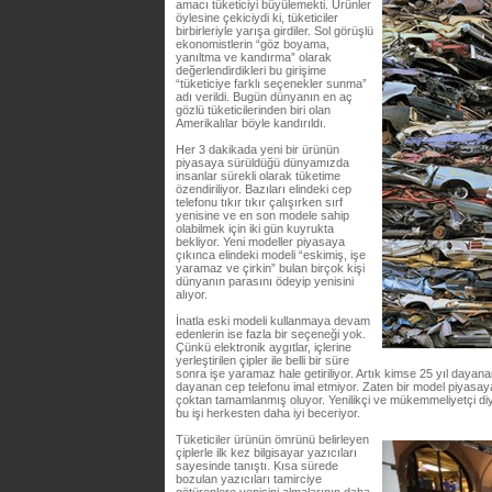
amacı tüketiciyi büyülemekti. Ürünler
öylesine çekiciydi ki, tüketiciler
birbirleriyle yarışa girdiler. Sol görüşlü
ekonomistlerin “göz boyama,
yanıltma ve kandırma” olarak
değerlendirdikleri bu girişime
“tüketiciye farklı seçenekler sunma”
adı verildi. Bugün dünyanın en aç
gözlü tüketicilerinden biri olan
Amerikalılar böyle kandırıldı.
Her 3 dakikada yeni bir ürünün
piyasaya sürüldüğü dünyamızda
insanlar sürekli olarak tüketime
özendiriliyor. Bazıları elindeki cep
telefonu tıkır tıkır çalışırken sırf
yenisine ve en son modele sahip
olabilmek için iki gün kuyrukta
bekliyor. Yeni modeller piyasaya
çıkınca elindeki modeli “eskimiş, işe
yaramaz ve çirkin” bulan birçok kişi
dünyanın parasını ödeyip yenisini
alıyor.
İnatla eski modeli kullanmaya devam
edenlerin ise fazla bir seçeneği yok.
Çünkü elektronik aygıtlar, içlerine
yerleştirilen çipler ile belli bir süre
sonra işe yaramaz hale getiriliyor. Artık kimse 25 yıl dayan
dayanan cep telefonu imal etmiyor. Zaten bir model piyasay
çoktan tamamlanmış oluyor. Yenilikçi ve mükemmeliyetçi diye
bu işi herkesten daha iyi beceriyor.
Tüketiciler ürünün ömrünü belirleyen
çiplerle ilk kez bilgisayar yazıcıları
sayesinde tanıştı. Kısa sürede
bozulan yazıcıları tamirciye