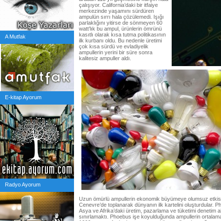
çalışıyor. California’daki bir itfaiye
merkezinde yaşamını sürdüren
ampulün sırrı hala çözülemedi. Işığı
parlaklığını yitirse de sönmeyen 60
watt’lık bu ampul, ürünlerin ömrünü
kasıtlı olarak kısa tutma politikasının
A Mutfak
ilk kurbanı oldu. Bu nedenle üretimi
çok kısa sürdü ve evladiyelik
ampullerin yerini bir süre sonra
kalitesiz ampuller aldı.
E-kitap Ayorum
Radyo Ayorum
Uzun ömürlü ampullerin ekonomik büyümeye olumsuz etkisini
Cenevre’de toplanarak dünyanın ilk kartelini oluşturdular. P
Asya ve Afrika’daki üretim, pazarlama ve tüketimi denetim a
sınırlamaktı. Phoebus işe koyulduğunda ampullerin ortalama ö