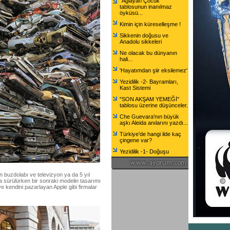
"Ağlayan Çocuk"
tablosunun inanılmaz
öyküsü...
Kimin için küreselleşme !
Sikkenin doğusu ve
Anadolu sikkeleri
Ne olacak bu dünyanın
hali...
'Hayatımdan şiir eksilemez'
Yezidilik -2- Bayramları,
Kast Sistemi
"SON AKŞAM YEMEĞİ"
tablosu üzerine düşünceler.
Che Guevara'nın büyük
aşkı Aleida anılarını yazdı...
Türkiye'de hangi ilde kaç
çingene var?
Yezidilik -1- Doğuşu
an buzdolabı ve televizyon ya da 5 yıl
a sürülürken bir sonraki modelin tasarımı
 kendini pazarlayan Apple gibi firmalar