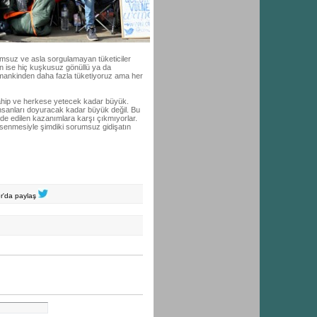
umsuz ve asla sorgulamayan tüketiciler
n ise hiç kuşkusuz gönüllü ya da
zamankinden daha fazla tüketiyoruz ama her
sahip ve herkese yetecek kadar büyük.
insanları doyuracak kadar büyük değil. Bu
de edilen kazanımlara karşı çıkmıyorlar.
msenmesiyle şimdiki sorumsuz gidişatın
er'da paylaş