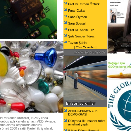
Prof.Dr. Orhan Öztürk
Pınar Özkan
Saba Öymen
Sarp Soysal
Prof.Dr. Şahin Filiz
Şule Sencer Töreci
Tayfun Şahin
|
Tüm Yazarlar
|
ASKIDA EKMEK GİBİ
DEMOKRASİ
 farkeden üreticiler, 1924 yılında
Dünyada ilk: İnsansı robot
hoebus adlı kartelin amacı, ABD, Avrupa,
ameliyat yaptı.
ltına alarak ampullerin ömrünü
mrü 2500 saatti. Kartel, ilk iş olarak
8 Mart Dünya Emekçi