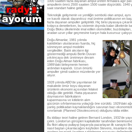
1000 saatten fazla dayanan ampul üreten firmalara ağır para 
ampullerin ömrü 2500 saatten 1500 saate düşürüldü. 1940 y
saat standart haline geldi.
Teknolojik gelişmenin ve yeniliğin sembolü olan ampul, ayn
ve kasıtlı olarak dayanıksız mal üretme politikasının en baş
fazla dayanan ampuller geliştirildi. Hiç birisi piyasaya çıkarıl
kolayca denetlerken, bu sistemin dışında kalan ülkelerde baş
Doğu Bloku ülkelerinde imal edilen otomobiller, buzdolapları, t
aradan uzun yıllar geçmesine karşın hala kusursuz çalışıyo
Doğu Almanlar, 1981 yılında
katıldıkları uluslararası fuarda, hiç
sönmeyen ampul modelini
sergilediler. Batılı alıcıların ilgi
göstermediği ampulü Berlin Duvarı
yıkılıncaya dek üretmeye devam
eden Doğu Alman fabrikası,
1989’daki birleşmenin hemen
ardından kapandı. Uzun ömürlü
ampuller şimdi sadece müzelerde yer
alıyor.
1928 yılında ABD’de yayınlanan bir
makalede ömür boyu dayanan
ürünlerin ekonomi açısından felaket
olduğu dile getirildi. Hatta piyasanın
doymasının fabrikaların
kapanmasına ve kitlelerin alım
gücünün sıfırlanmasına yolaçtığı öne sürüldü. 1929’daki a
yanlış politikadan kaynaklandığını savunan bazı ekonomist
sınırlamak (Planned Obsolescence) olduğunu iddia ettiler.
Bu iddiayı teori haline getiren Bernard London, 1932’de yayı
çekti. London’un görüşleri kapitalistler tarafından benimse
Bu fikiri allayıp pullayıp başarıyla pazarlayan ilk sanayici B
nasıl baştan çıkarılacağını keşfeden Stevens, insanların da
modern tasarımlı ürunlere sahiplenme arzusunu değerlendir