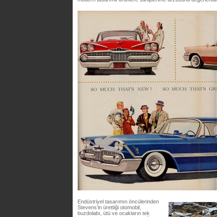
Endüstriyel tasarımın öncülerinden
Stevens’in ürettiği otomobil,
buzdolabı, ütü ve ocakların tek