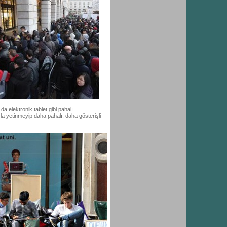
da elektronik tablet gibi pahalı
rla yetinmeyip daha pahalı, daha gösterişli