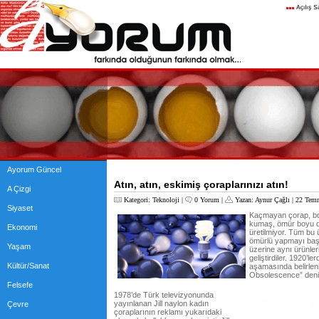
Ayorum Güncel
Atın, atın, eskimiş çoraplarınızı atın!
A Çizgi
Kategori:
Teknoloji
|
0 Yorum
|
Yazan:
Aynur Çağlı
| 22 Tem
Siyaset
Kaçmayan çorap, bo
kumaş, ömür boyu d
Ekonomi
üretilmiyor. Tüm bu ü
ömürlü yapmayı başa
Yaşam
üzerine aynı ürünleri
geliştirdiler. 1920’
Kültür/Sanat
aşamasında belirleni
Obsolescence” deni
Felsefe
1978’de Türk televizyonunda
yayınlanan Jill naylon kadın
Çevre
çoraplarının reklamı yukarıdaki