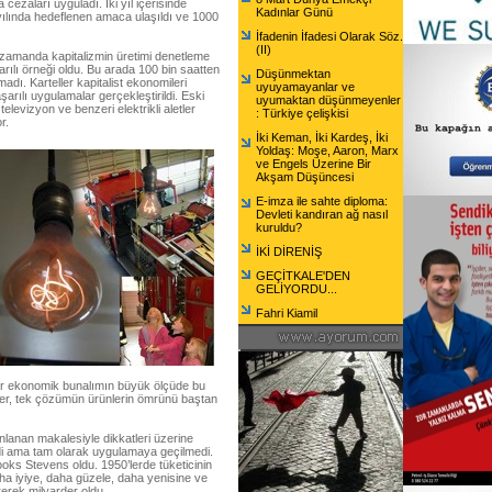
cezaları uyguladı. İki yıl içerisinde
Kadınlar Günü
ılında hedeflenen amaca ulaşıldı ve 1000
İfadenin İfadesi Olarak Söz.
(II)
ı zamanda kapitalizmin üretimi denetleme
arılı örneği oldu. Bu arada 100 bin saatten
Düşünmektan
madı. Karteller kapitalist ekonomileri
uyuyamayanlar ve
arılı uygulamalar gerçekleştirildi. Eski
uyumaktan düşünmeyenler
elevizyon ve benzeri elektrikli aletler
: Türkiye çelişkisi
r.
İki Keman, İki Kardeş, İki
Yoldaş: Moşe, Aaron, Marx
ve Engels Üzerine Bir
Akşam Düşüncesi
E-imza ile sahte diploma:
Devleti kandıran ağ nasıl
kuruldu?
İKİ DİRENİŞ
GEÇİTKALE'DEN
GELİYORDU...
Fahri Kiamil
ğır ekonomik bunalımın büyük ölçüde bu
ler, tek çözümün ürünlerin ömrünü baştan
nlanan makalesiyle dikkatleri üzerine
ndi ama tam olarak uygulamaya geçilmedi.
rooks Stevens oldu. 1950’lerde tüketicinin
ha iyiye, daha güzele, daha yenisine ve
erek milyarder oldu.