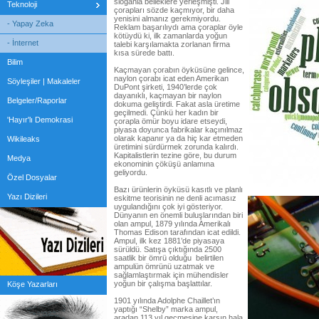
sloganla belleklere yerleşmişti. Jill
Teknoloji
çorapları sözde kaçmıyor, bir daha
yenisini almanız gerekmiyordu.
- Yapay Zeka
Reklam başarılıydı ama çoraplar öyle
kötüydü ki, ilk zamanlarda yoğun
- İnternet
talebi karşılamakta zorlanan firma
kısa sürede battı.
Bilim
Kaçmayan çorabın öyküsüne gelince,
naylon çorabı icat eden Amerikan
Söyleşiler | Makaleler
DuPont şirketi, 1940’lerde çok
dayanıklı, kaçmayan bir naylon
Belgeler/Raporlar
dokuma geliştirdi. Fakat asla üretime
geçilmedi. Çünkü her kadın bir
'Hayır'lı Demokrasi
çorapla ömür boyu idare etseydi,
piyasa doyunca fabrikalar kaçınılmaz
olarak kapanır ya da hiç kar etmeden
Wikileaks
üretimini sürdürmek zorunda kalırdı.
Kapitalistlerin tezine göre, bu durum
Medya
ekonominin çöküşü anlamına
geliyordu.
Özel Dosyalar
Bazı ürünlerin öyküsü kasıtlı ve planlı
Yazı Dizileri
eskitme teorisinin ne denli acımasız
uygulandığını çok iyi gösteriyor.
Dünyanın en önemli buluşlarından biri
olan ampul, 1879 yılında Amerikalı
Thomas Edison tarafından icat edildi.
Ampul, ilk kez 1881’de piyasaya
sürüldü. Satışa çıktığında 2500
saatlik bir ömrü olduğu belirtilen
ampulün ömrünü uzatmak ve
sağlamlaştırmak için mühendisler
yoğun bir çalışma başlattılar.
Köşe Yazarları
1901 yılında Adolphe Chaillet’ın
yaptığı “Shelby” marka ampul,
aradan 113 yıl geçmesine karşın hala