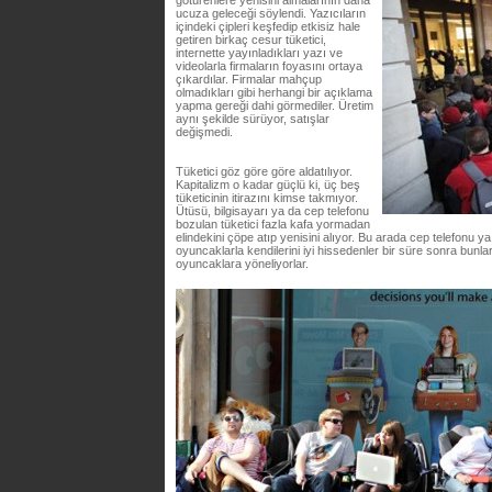
götürenlere yenisini almalarının daha
ucuza geleceği söylendi. Yazıcıların
içindeki çipleri keşfedip etkisiz hale
getiren birkaç cesur tüketici,
internette yayınladıkları yazı ve
videolarla firmaların foyasını ortaya
çıkardılar. Firmalar mahçup
olmadıkları gibi herhangi bir açıklama
yapma gereği dahi görmediler. Üretim
aynı şekilde sürüyor, satışlar
değişmedi.
Tüketici göz göre göre aldatılıyor.
Kapitalizm o kadar güçlü ki, üç beş
tüketicinin itirazını kimse takmıyor.
Ütüsü, bilgisayarı ya da cep telefonu
bozulan tüketici fazla kafa yormadan
elindekini çöpe atıp yenisini alıyor. Bu arada cep telefonu ya 
oyuncaklarla kendilerini iyi hissedenler bir süre sonra bunla
oyuncaklara yöneliyorlar.