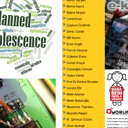
Aykut Yazgan
Berna Kayra
Bülent İbrişim
Cemil Eren
Çoşkun Özdemir
Deniz Günal
Elif Sezen
Ersin Engin
Ferruh Dinçkal
Gültekin Emre
Günal Hınçal
Gündoğdu Gencer
Hatice Deniz
Prof.Dr.Korkut Boratav
Levent Efe
Metin Atamer
Metin Bobaroğlu
Muammer Toprakcı
Mustafa Alagöz
M. Şehmus Güzel
Onur Ayangil