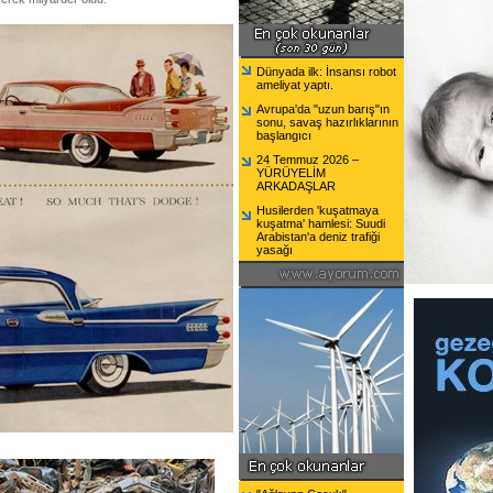
Dünyada ilk: İnsansı robot
ameliyat yaptı.
Avrupa'da "uzun barış"ın
sonu, savaş hazırlıklarının
başlangıcı
24 Temmuz 2026 –
YÜRÜYELİM
ARKADAŞLAR
Husilerden 'kuşatmaya
kuşatma' hamlesi: Suudi
Arabistan'a deniz trafiği
yasağı