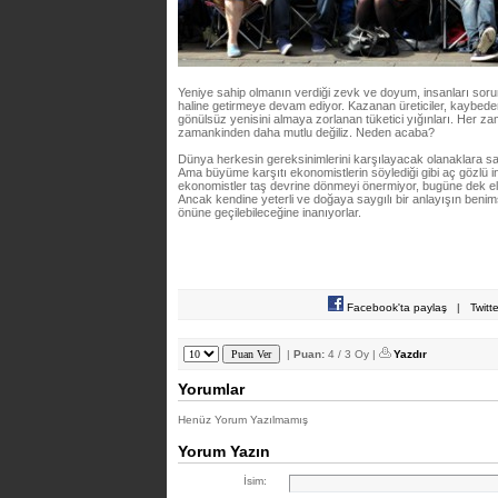
Yeniye sahip olmanın verdiği zevk ve doyum, insanları sor
haline getirmeye devam ediyor. Kazanan üreticiler, kaybede
gönülsüz yenisini almaya zorlanan tüketici yığınları. Her 
zamankinden daha mutlu değiliz. Neden acaba?
Dünya herkesin gereksinimlerini karşılayacak olanaklara 
Ama büyüme karşıtı ekonomistlerin söylediği gibi aç gözlü 
ekonomistler taş devrine dönmeyi önermiyor, bugüne dek el
Ancak kendine yeterli ve doğaya saygılı bir anlayışın beni
önüne geçilebileceğine inanıyorlar.
Facebook'ta paylaş
|
Twitt
|
Puan:
4 / 3 Oy |
Yazdır
Yorumlar
Henüz Yorum Yazılmamış
Yorum Yazın
İsim: