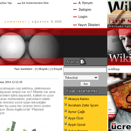
c u m a r t e s i
|
a ğ u s t o s
8, 2026
Yazı karekteri :
(+) Büyük
|
(-) Küçük
muz 2014 12:52:59
zulmayan cep telefonu, delinmeyen
ayanan ampul var mı? Elbette var ama
rünleri daha dayanıklı, kaliteli ve uzun
ran mühendisler, patronların talebi
Akasya Kansu
n ömrünü sınırlı tutan teknolojiler
Avraham Zafer İşcen
lerden bu yana her ürünün ömrü üretim
yor. Buna İngilizce’de “Planned
Aynur Çağlı
yor.
Ayşe Özer
Ayşin Uysal