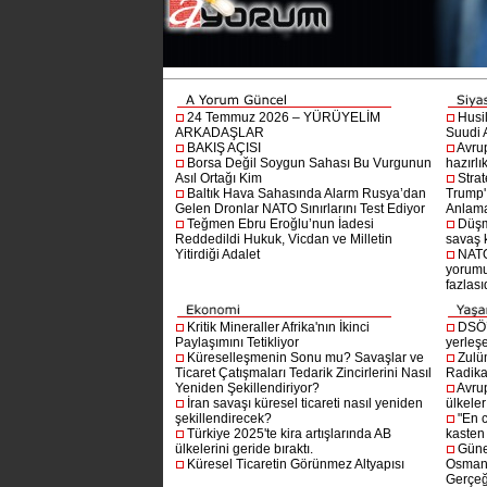
24 Temmuz 2026 – YÜRÜYELİM
Husi
ARKADAŞLAR
Suudi A
BAKIŞ AÇISI
Avru
Borsa Değil Soygun Sahası Bu Vurgunun
hazırlı
Asıl Ortağı Kim
Stra
Baltık Hava Sahasında Alarm Rusya’dan
Trump'ı
Gelen Dronlar NATO Sınırlarını Test Ediyor
Anlam
Teğmen Ebru Eroğlu’nun İadesi
Düşm
Reddedildi Hukuk, Vicdan ve Milletin
savaş 
Yitirdiği Adalet
NATO
yorumu
fazlasıd
Kritik Mineraller Afrika'nın İkinci
DSÖ’
Paylaşımını Tetikliyor
yerleşe
Küreselleşmenin Sonu mu? Savaşlar ve
Zulü
Ticaret Çatışmaları Tedarik Zincirlerini Nasıl
Radika
Yeniden Şekillendiriyor?
Avru
İran savaşı küresel ticareti nasıl yeniden
ülkeler
şekillendirecek?
"En 
Türkiye 2025'te kira artışlarında AB
kasten
ülkelerini geride bıraktı.
Güne
Küresel Ticaretin Görünmez Altyapısı
Osmanlı
Gerçeğ