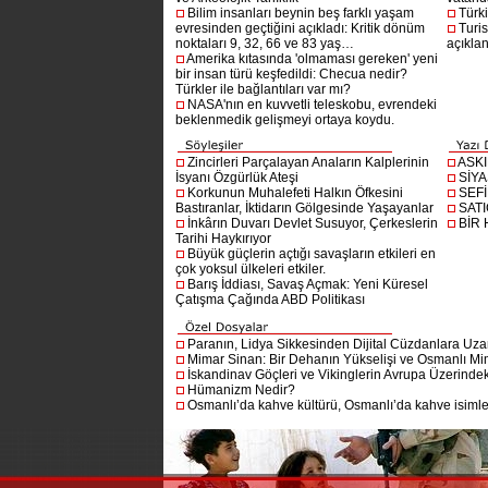
Bilim insanları beynin beş farklı yaşam
Türki
evresinden geçtiğini açıkladı: Kritik dönüm
Turis
noktaları 9, 32, 66 ve 83 yaş…
açıklan
Amerika kıtasında 'olmaması gereken' yeni
bir insan türü keşfedildi: Checua nedir?
Türkler ile bağlantıları var mı?
NASA'nın en kuvvetli teleskobu, evrendeki
beklenmedik gelişmeyi ortaya koydu.
Zincirleri Parçalayan Anaların Kalplerinin
ASK
İsyanı Özgürlük Ateşi
SİYA
Korkunun Muhalefeti Halkın Öfkesini
SEF
Bastıranlar, İktidarın Gölgesinde Yaşayanlar
SAT
İnkârın Duvarı Devlet Susuyor, Çerkeslerin
BİR
Tarihi Haykırıyor
Büyük güçlerin açtığı savaşların etkileri en
çok yoksul ülkeleri etkiler.
Barış İddiası, Savaş Açmak: Yeni Küresel
Çatışma Çağında ABD Politikası
Paranın, Lidya Sikkesinden Dijital Cüzdanlara Uza
Mimar Sinan: Bir Dehanın Yükselişi ve Osmanlı Mim
İskandinav Göçleri ve Vikinglerin Avrupa Üzerindeki
Hümanizm Nedir?
Osmanlı’da kahve kültürü, Osmanlı’da kahve isimler