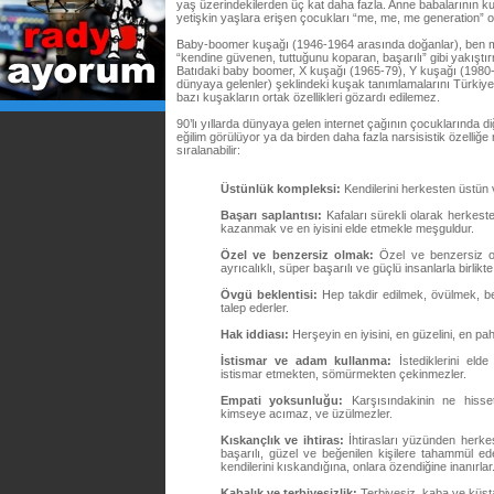
yaş üzerindekilerden üç kat daha fazla. Anne babalarının k
yetişkin yaşlara erişen çocukları “me, me, me generation” ol
Baby-boomer kuşağı (1946-1964 arasında doğanlar), ben me
“kendine güvenen, tuttuğunu koparan, başarılı” gibi yakıştı
Batıdaki baby boomer, X kuşağı (1965-79), Y kuşağı (1980-
dünyaya gelenler) şeklindeki kuşak tanımlamalarını Türkiye 
bazı kuşakların ortak özellikleri gözardı edilemez.
90’lı yıllarda dünyaya gelen internet çağının çocuklarında di
eğilim görülüyor ya da birden daha fazla narsisistik özelliğe 
sıralanabilir:
Üstünlük kompleksi:
Kendilerini herkesten üstün 
Başarı saplantısı:
Kafaları sürekli olarak herkest
kazanmak ve en iyisini elde etmekle meşguldur.
Özel ve benzersiz olmak:
Özel ve benzersiz old
ayrıcalıklı, süper başarılı ve güçlü insanlarla birlikt
Övgü beklentisi:
Hep takdir edilmek, övülmek, be
talep ederler.
Hak iddiası:
Herşeyin en iyisini, en güzelini, en paha
İstismar ve adam kullanma:
İstediklerini eld
istismar etmekten, sömürmekten çekinmezler.
Empati yoksunluğu:
Karşısındakinin ne hisset
kimseye acımaz, ve üzülmezler.
Kıskançlık ve ihtiras:
İhtirasları yüzünden herkes
başarılı, güzel ve beğenilen kişilere tahammül 
kendilerini kıskandığına, onlara özendiğine inanırlar
Kabalık ve terbiyesizlik:
Terbiyesiz, kaba ve küsta