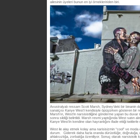
ailesinin üyeleri bunun en iyi örneklerinden biri.
Avustralyalı ressam Scott Marsh, Sydney’deki bir binanin 
sanatçısı Kanye West’i kendisiyle öpüşürken gösteren bir re
Marsh’ın, West’in narsisistliğine gönderme yapan bu duvar r
sonra sildiği belirtildi. Marsh resmi yaptığında West satın alı
Kanye West’in kendine olan hayranlığını ifade ettiği twitlerle 
West ile alay etmek kolay ama narisisizmin “cool” ve moda o
durum. Giderek daha fazla oranda dürüstlüğe, doğruluğa, ç
ahlaksızlığa, zorbalığa özeniliyor. Sonuç olarak narsisistik