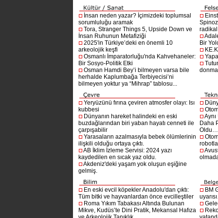
İnsan neden yazar? İçimizdeki toplumsal
Einst
sorumluluğu aramak
Spinoz
Tora, Stranger Things 5, Upside Down ve
radikal 
İnsan Ruhunun Metafiziği
Adal
2025'in Türkiye’deki en önemli 10
Bir Yol
arkeolojik keşfi
KE.K
Osmanlı İmparatorluğu'nda Kahvehaneler:
Yapa
Bir Sosyo-Politik Etki
Tutu
Osman Hamdi Bey’i bilmeyen varsa bile
donma
herhalde Kaplumbağa Terbiyecisi’ni
bilmeyen yoktur ya “Mihrap” tablosu...
Yeryüzünü fırına çeviren atmosfer olayı: Isı
Dünya
kubbesi
Otom
Dünyanın hareket halindeki en eski
Aynı
buzdağlarından biri yaban hayatı cenneti ile
Daha P
çarpışabilir
Oldu
Yarasaların azalmasıyla bebek ölümlerinin
Otom
ilişkili olduğu ortaya çıktı.
robotl
AB İklim İzleme Servisi: 2024 yazı
Avust
kaydedilen en sıcak yaz oldu.
olmad
Akdeniz'deki yaşam yok oluşun eşiğine
gelmiş.
En eski evcil köpekler Anadolu'dan çıktı:
BM G
Tüm bitki ve hayvanlardan önce evcilleştiler
uyarıs
Roma Yıkım Tabakası Altında Bulunan
Gelec
Mikve, Kudüs’te Dini Pratik, Mekansal Hafıza
Reko
ve Arkeolojik Tanıklık
vatanda