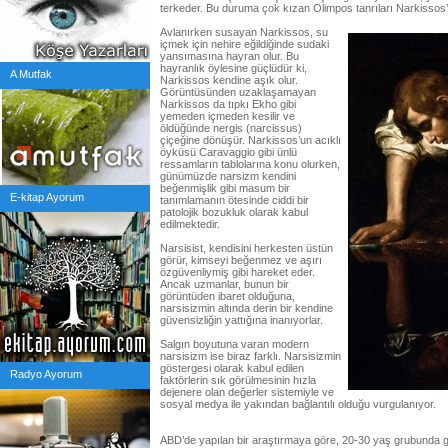
terkeder. Bu duruma çok kızan Olimpos tanrıları Narkissos’
Avlanırken susayan Narkissos, su
içmek için nehire eğildiğinde sudaki
yansımasına hayran olur. Bu
hayranlık öylesine güçlüdür ki,
A Mutfak
Narkissos kendine aşık olur.
Görüntüsünden uzaklaşamayan
Narkissos da tıpkı Ekho gibi
yemeden içmeden kesilir ve
öldüğünde nergis (narcissus)
çiçeğine dönüşür. Narkissos’un acıklı
öyküsü Caravaggio gibi ünlü
ressamların tablolarına konu olurken,
günümüzde narsizm kendini
beğenmişlik gibi masum bir
E-kitap Ayorum
tanımlamanın ötesinde ciddi bir
patolojik bozukluk olarak kabul
edilmektedir.
Narsisist, kendisini herkesten üstün
görür, kimseyi beğenmez ve aşırı
özgüvenliymiş gibi hareket eder.
Ancak uzmanlar, bunun bir
görüntüden ibaret olduğuna,
narsisizmin altında derin bir kendine
güvensizliğin yattığına inanıyorlar.
Salgın boyutuna varan modern
narsisizm ise biraz farklı. Narsisizmin
göstergesi olarak kabul edilen
Radyo Ayorum
faktörlerin sık görülmesinin hızla
dejenere olan değerler sistemiyle ve
sosyal medya ile yakından bağlantılı olduğu vurgulanıyor.
ABD’de yapılan bir araştırmaya göre, 20-30 yaş grubunda gör