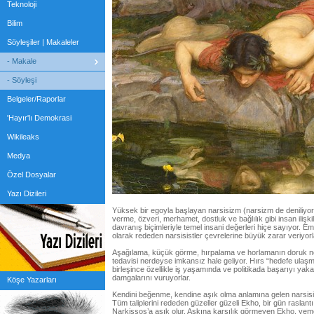
Teknoloji
Bilim
Söyleşiler | Makaleler
- Makale
- Söyleşi
Belgeler/Raporlar
'Hayır'lı Demokrasi
Wikileaks
Medya
Özel Dosyalar
Yazı Dizileri
Yüksek bir egoyla başlayan narsisizm (narsizm de deniliyor
verme, özveri, merhamet, dostluk ve bağlılık gibi insan iliş
davranış biçimleriyle temel insani değerleri hiçe sayıyor. Em
olarak rededen narsisistler çevrelerine büyük zarar veriyorl
Aşağılama, küçük görme, hırpalama ve horlamanın doruk n
tedavisi nerdeyse imkansız hale geliyor. Hırs “hedefe ulaşma
birleşince özellikle iş yaşamında ve politikada başarıyı yak
damgalarını vuruyorlar.
Köşe Yazarları
Kendini beğenme, kendine aşık olma anlamına gelen narsisi
Tüm taliplerini rededen güzeller güzeli Ekho, bir gün raslan
Narkissos’a aşık olur. Aşkına karşılık görmeyen Ekho, yem