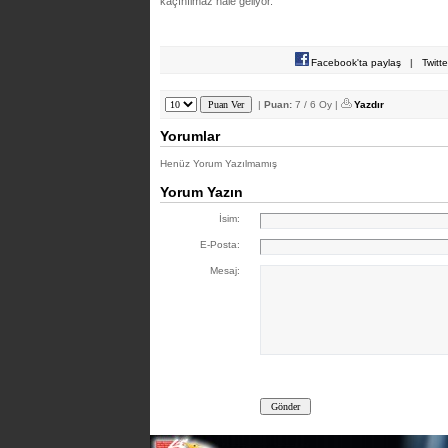
kaçınılmaz hale geliyor.
Facebook'ta paylaş
|
Twitt
|
Puan:
7 / 6 Oy |
Yazdır
Yorumlar
Henüz Yorum Yazılmamış
Yorum Yazın
İsim:
E-Posta:
Mesaj: