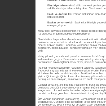
Eleştiriye tahammülsüzlük:
Herkesi yerden yere 
şekilde eleştiriye tahammülü yoktur. Eleştirenleri de
Haklı ve doğru:
Her zaman haklıdırlar, hep doğr
kabul etmezler.
Baskın ve kontrolcü:
Baskın kişilikleriyle çevre
etmeye çalışırlar.
Yukarıdaki davranış biçimlerinden ve kişisel özelliklerden ü
narsisist olarak tanımlanabilecekleri belirtiliyor.
Narsisistlere hayatın her alanında rastlamak mümkün. Ailede
politikada, sanat ve kültür ortamlarında narsisistik kişilik b
giderek artıyor. Twitter, Facebook ve benzeri sosyal medya
seçimlerim, benim hayatım, benim zevklerim en iyisi” diyenleri
dolu.
Kolay şöhretin, az çalışarak para kazanmanın, hızlı köşey
kullanmaktan geçiyor. Bu arada başarıyı yakalayanlar milyon
narsisistlerin davranışlarını örnek alıyor, narsisist politika
İnsanlar nedense kendi özel hayatlarını, ailelerini, yaşamlar
Facebook sayfalarında teşhir etmekten çekinmiyorlar. Facebo
akıl almaz bir hızla narsisistleştiriyor. Sanki herkes onların n
yiyip içtiğini, ne giydiğini çok merak ediyormuş gibi anında 
derinliği ve özeli olmayan, samimiyetsiz ve sahte mesajlarla b
Gençler bir tarafa, aklı başında yetişkinlerin -buna aile üyeleri
dolduruşa getirdiğini, sosyal medyaya resmen bağımlı hale ge
kalıyorsunuz. İnsan kendini bu kadar beğenmese niye teşhi
narsisizme karşı çıkanların bile narsisizmin tuzağına düştük
Öte yandan gündemde kalma savaşı veren ünlüler, en az 
gösteriyorlar. Gündemi işgal ettikleri gibi takipçilerini etkiliyo
yönlendiriyorlar. Sosyal medyayı amaçlarına alet eden narsi