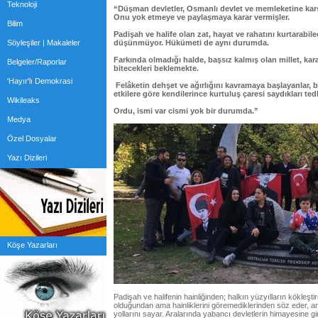
Teknoloji
“Düşman devletler, Osmanlı devlet ve memleketine karş
Onu yok etmeye ve paylaşmaya karar vermişler.
Bilim
Padişah ve halife olan zat, hayat ve rahatını kurtarabil
Söyleşiler | Makaleler
düşünmüyor. Hükümeti de aynı durumda.
Farkında olmadığı halde, başsız kalmış olan millet, karan
Belgeler/Raporlar
bitecekleri beklemekte.
'Hayır'lı Demokrasi
Felâketin dehşet ve ağırlığını kavramaya başlayanlar, b
etkilere göre kendilerince kurtuluş çaresi saydıkları t
Wikileaks
Ordu, ismi var cismi yok bir durumda.”
Medya
Özel Dosyalar
Yazı Dizileri
Köşe Yazarları
Padişah ve halifenin hainliğinden; halkın yüzyılların kökleştir
olduğundan ama hainliklerini göremediklerinden söz eder, anl
yollarını sayar. Aralarında yabancı devletlerin himayesine 