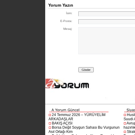
Yorum Yazın
İsim:
E-Posta:
Mesaj:
24 Temmuz 2026 – YÜRÜYELİM
Husi
ARKADAŞLAR
Suudi A
BAKIŞ AÇISI
Avru
Borsa Değil Soygun Sahası Bu Vurgunun
hazırlı
Asıl Ortağı Kim
Stra