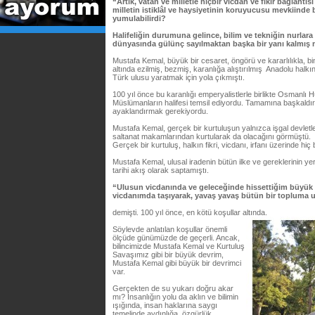
“Artık, vatan ve milletle hiçbir vicdan ve fikir bağlantıs
milletin istiklâl ve haysiyetinin koruyucusu mevkiinde
yumulabilirdi?
Halifeliğin durumuna gelince, bilim ve tekniğin nurla
dünyasında gülünç sayılmaktan başka bir yanı kalmış 
Mustafa Kemal, büyük bir cesaret, öngörü ve kararlılıkla, binle
altında ezilmiş, bezmiş, karanlığa alıştırılmış Anadolu halkı
Türk ulusu yaratmak için yola çıkmıştı.
100 yıl önce bu karanlığı emperyalistlerle birlikte Osmanlı
Müslümanların halifesi temsil ediyordu. Tamamına başkaldı
ayaklandırmak gerekiyordu.
Mustafa Kemal, gerçek bir kurtuluşun yalnızca işgal devletl
saltanat makamlarından kurtularak da olacağını görmüştü.
Gerçek bir kurtuluş, halkın fikri, vicdanı, irfanı üzerinde hiç
Mustafa Kemal, ulusal iradenin bütün ilke ve gereklerinin yer
tarihi akış olarak saptamıştı.
“Ulusun vicdanında ve geleceğinde hissettiğim büyük gel
vicdanımda taşıyarak, yavaş yavaş bütün bir topluma
demişti. 100 yıl önce, en kötü koşullar altında.
Söylevde anlatılan koşullar önemli
ölçüde günümüzde de geçerli. Ancak,
bilincimizde Mustafa Kemal ve Kurtuluş
Savaşımız gibi bir büyük devrim,
Mustafa Kemal gibi büyük bir devrimci
var.
Gerçekten de su yukarı doğru akar
mı? İnsanlığın yolu da aklın ve bilimin
ışığında, insan haklarına saygı
temelinde aydınlığa, özgürlük,