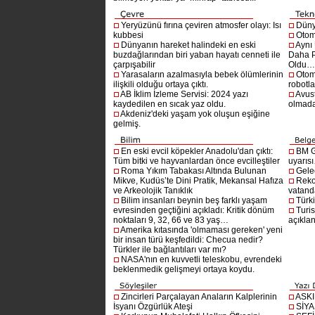
Yeryüzünü fırına çeviren atmosfer olayı: Isı
Dünya
kubbesi
Otom
Dünyanın hareket halindeki en eski
Aynı
buzdağlarından biri yaban hayatı cenneti ile
Daha P
çarpışabilir
Oldu
Yarasaların azalmasıyla bebek ölümlerinin
Otom
ilişkili olduğu ortaya çıktı.
robotl
AB İklim İzleme Servisi: 2024 yazı
Avust
kaydedilen en sıcak yaz oldu.
olmad
Akdeniz'deki yaşam yok oluşun eşiğine
gelmiş.
En eski evcil köpekler Anadolu'dan çıktı:
BM G
Tüm bitki ve hayvanlardan önce evcilleştiler
uyarıs
Roma Yıkım Tabakası Altında Bulunan
Gelec
Mikve, Kudüs’te Dini Pratik, Mekansal Hafıza
Reko
ve Arkeolojik Tanıklık
vatanda
Bilim insanları beynin beş farklı yaşam
Türki
evresinden geçtiğini açıkladı: Kritik dönüm
Turis
noktaları 9, 32, 66 ve 83 yaş…
açıklan
Amerika kıtasında 'olmaması gereken' yeni
bir insan türü keşfedildi: Checua nedir?
Türkler ile bağlantıları var mı?
NASA'nın en kuvvetli teleskobu, evrendeki
beklenmedik gelişmeyi ortaya koydu.
Zincirleri Parçalayan Anaların Kalplerinin
ASK
İsyanı Özgürlük Ateşi
SİYA