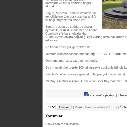
kardeşlik ve barış denizine doğru
akmaktır.
Bugün, Mustafa Kemal’in devrimlerine,
gençliklerinin tüm coşkusu, kararlılığı
ile bağlı milyonlarca insan var.
Bugün, soldan ve sağdan, cehalet,
aymazlık, arsızlık içinde her ne kadar
Cumhuriyet’e karşı olsalar da
Cumhuriyetin onlara sağladığı eşit yurttaş olma haklarda
erkek var.
Ne kadar şanslıyız gerçekten de!
Mustafa Kemal’in vicdanında taşıdığı ULUSAL GİZ artık
Onurumuzdan asla vazgeçmeyeceğiz.
Bu yıl hergün her yerde 100.yılı neşeyle coşkuyla bilinçle k
İstanbul’a, ülkemize yaz gelecek. Herşey çok güzel olacak.
19 Mayıs Atatürk’ü Anma, Gençlik ve Spor Bayramımız Kutl
Facebook'ta paylaş
|
Twitt
|
Puan:
Henüz oy verilmedi / 0 Oy |
Ya
Yorumlar
Henüz Yorum Yazılmamış