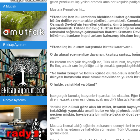
gelen yerel kurtuluş yolları aramak ama her koşulda padişah
A Mutfak
Mustafa Kemal der ki…
“Efendiler, ben bu kararların hiçbirinde isabet görmed
bütün deliller ve mantıklar çürüktü, temelsizdi. Gerçe
Osmanlı Devleti’nin temelleri çökmüş, ömrü tamamlan
parçalanmıştı. Ortada bir avuç Türk’ün barındığı bir a
taksimini sağlamaya çalışmaktan ibaretti. Osmanlı Devlet
hükümet, bunların hepsi anlamı kalmamış birtakım boş 
E-kitap Ayorum
“Efendiler, bu durum karşısında bir tek karar vardı.
O da ulusal egemenlige dayanan, kayıtsız şartsız, bağı
Bu kararın en büyük dayanağı ise, Türk ulusunun, haysiyetli 
Bu ilke, ancak tam özgürlüğe sahip olmakla gerçekleştirilebili
“Ne kadar zengin ve bolluk içinde olursa olsun istiklâl
dünyası karşısında uşak olmak mevkiinden yüksek bir
O halde, ya istiklal ya ölüm!”
İşte gerçek kurtuluş isteyenlerin parolası bu olacaktı. Eğer
direnmezsek zaten esir olmayacak mıydık? Mustafa Kemal’e
Radyo Ayorum
“istiklali iç
in ölümü göze alan bir millet, insanlık haysiye
fedakârlığı yapmakla teselli bulur ve hiç şüphesiz, esirl
geçiren miskin, haysiyetsiz bir millete bakarak dost 
olur.”
Mustafa Kemal, aldığı eğitimin, zekasının, deneyimlerinin v
Osmanlı hanedanın ve halifeliğin sürmesinin Türk Ulusuna 
görmektedir.