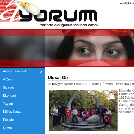
Ayorum Güncel
Ulusal Giz
A Çizgi
Kategori:
Ayorum Güncel
|
0 Yorum
|
Yazan:
Deniz Günal
| 1
Siyaset
Mustafa K
Partisi ko
Ekonomi
1919’da b
Cumhuriyet
Yaşam
Savaşı döne
sunarak an
Kültür/Sanat
saptaması 
Felsefe
Çevre