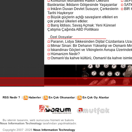
Korkunun Muhalefeti Halkın Öfkesini
SEF
Bastıranlar, İktidarın Gölgesinde Yaşayanlar
SAT
İnkârın Duvarı Devlet Susuyor, Çerkeslerin
BİR
Tarihi Haykırıyor
Büyük güçlerin açtığı savaşların etkileri en
çok yoksul ülkeleri etkiler.
Barış İddiası, Savaş Açmak: Yeni Küresel
Çatışma Çağında ABD Politikası
Paranın, Lidya Sikkesinden Dijital Cüzdanlara Uza
Mimar Sinan: Bir Dehanın Yükselişi ve Osmanlı Mim
İskandinav Göçleri ve Vikinglerin Avrupa Üzerindeki
Hümanizm Nedir?
Osmanlı’da kahve kültürü, Osmanlı’da kahve isimler
RSS Nedir ?
|
Haberler
|
En Çok Okunanlar
|
En Çok Oy Alanlar
Bu sitenin tasarımı, web sunucusu hizmeti ve bakımı
Nous Information Technology
tarafından yapılmaktadır.
Copyright 2007 -2026
Nous Information Technology