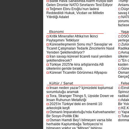
Baltık Hava Sahasında Alarm Rusya’dan
Trump'ı
Gelen Dronlar NATO Sınırlarını Test Ediyor
Anlam
Teğmen Ebru Eroğlu’nun İadesi
Düşm
Reddedildi Hukuk, Vicdan ve Milletin
savaş 
Yitirdiği Adalet
NATO
yorumu
fazlasıd
Kritik Mineraller Afrika'nın İkinci
DSÖ’
Paylaşımını Tetikliyor
yerleşe
Küreselleşmenin Sonu mu? Savaşlar ve
Zulü
Ticaret Çatışmaları Tedarik Zincirlerini Nasıl
Radika
Yeniden Şekillendiriyor?
Avru
İran savaşı küresel ticareti nasıl yeniden
ülkeler
şekillendirecek?
"En 
Türkiye 2025'te kira artışlarında AB
kasten
ülkelerini geride bıraktı.
Güne
Küresel Ticaretin Görünmez Altyapısı
Osmanlı
Gerçeğ
İnsan neden yazar? İçimizdeki toplumsal
Einst
sorumluluğu aramak
Spinoz
Tora, Stranger Things 5, Upside Down ve
radikal 
İnsan Ruhunun Metafiziği
Adal
2025'in Türkiye’deki en önemli 10
Bir Yol
arkeolojik keşfi
KE.K
Osmanlı İmparatorluğu'nda Kahvehaneler:
Yapa
Bir Sosyo-Politik Etki
Tutu
Osman Hamdi Bey’i bilmeyen varsa bile
donma
herhalde Kaplumbağa Terbiyecisi’ni
bilmeyen yoktur ya “Mihrap” tablosu...