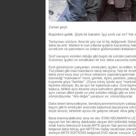
Zaman geçti.
Bugünlere geldik. Şöyle bir bakalım: İşçi sınıfı var mı? Yok
Tartışması sürüyor. Ama bir şey var ki hiç değişmedi: Sömü
daha da arttı: Madem ki son yıllarda işçilerin kazanılmış hakl
ücretli izin vb patronların ve onların güdümündeki iktidarları
Sınıf savaşını eskiden olduğu gibi bugün de yürüten patronla
Günümüz işçileri ve sendikaları bir kez daha savunma eyl
Evet günümüzün çalışanları, emekçileri, işçileri, ücretlileri, 
Yüzyıldaki gibi mavi tulumlarını takıp takıştırıp, hep bir ör
daha yirmi veya otuz yıl önce reklamını yapmak/yaptırmak i
istemedği “markaların” mont, gömlek, tişört, pantolon, pabuç
kuşamda güya “farklılar”. (Oysa süreç içinde aynı “markada
biçimine dönüştü. Bu da ayrı bir toplumsal vaka. Özel biçim
topluca, birlikte aynı lokanta veya kahvelere gitmiyorlar. Am
aynı zaman dilimi içinde ve yine eskiden olduğu gibi ve kim
sömürülüyorlar. “Artı-değer” yaratıyor ve sömürülüyorlar.
Daha beteri bireyselleşme, bendünyanınmerkeziyim yaklaşımı
başını gitti ki emekçiler arasında toplumsal dayanışma sıfır
böyle benzer, birbirinin aynısı bir gelişme olmadı. Ama gidiş
Bana inanmıyabilirsiniz ama ne olur STAN NEUMANN’ın 
taşıyan her biri altmış dakikadan oluşan dört bölümlük bel
ortak kamu televizyon kanalı ARTE geçen Salı gecesi dördünü
belgesel daha birkaç gün ARTE’nin replay tarafından izleneb
etmeyin ARTE EDİTİONS belgeseli DVD olarak sunuyor. Çeki