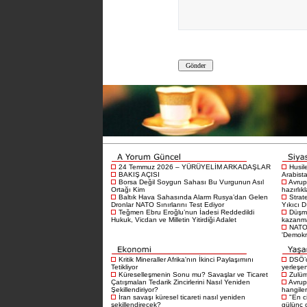
24 Temmuz 2026 – YÜRÜYELİM ARKADAŞLAR
Husil
BAKIŞ AÇISI
Arabista
Borsa Değil Soygun Sahası Bu Vurgunun Asıl
Avrup
Ortağı Kim
hazırlık
Baltık Hava Sahasında Alarm Rusya’dan Gelen
Strat
Dronlar NATO Sınırlarını Test Ediyor
Yıkıcı D
Teğmen Ebru Eroğlu’nun İadesi Reddedildi
Düşma
Hukuk, Vicdan ve Milletin Yitirdiği Adalet
kazanma
NATO 
'Demokra
Kritik Mineraller Afrika'nın İkinci Paylaşımını
DSÖ’d
Tetikliyor
yerleşen
Küreselleşmenin Sonu mu? Savaşlar ve Ticaret
Zulüm
Çatışmaları Tedarik Zincirlerini Nasıl Yeniden
Avrup
Şekillendiriyor?
hangiler
İran savaşı küresel ticareti nasıl yeniden
"En c
şekillendirecek?
gülünç 