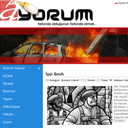
Ayorum Güncel
İşçi Sınıfı
A Çizgi
Kategori:
Ayorum Güncel
|
1 Yorum
|
Yazan:
M. Şehmus Güz
Siyaset
Var mı(yd
tartışması
Ekonomi
hemen sonr
var mıydı?
Yaşam
konusuna 
ne merak, 
Kültür/Sanat
de birinci 
günümüzde
kaynaklan
Felsefe
yaşının ta
OLMALI.
Çevre