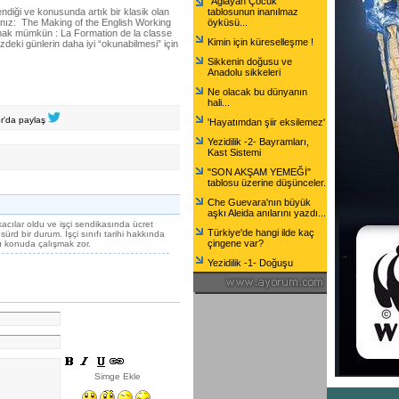
"Ağlayan Çocuk"
ndiği ve konusunda artık bir klasik olan
tablosunun inanılmaz
ız: The Making of the English Working
öyküsü...
mak mümkün : La Formation de la classe
Kimin için küreselleşme !
eki günlerin daha iyi “okunabilmesi” için
Sikkenin doğusu ve
Anadolu sikkeleri
Ne olacak bu dünyanın
hali...
er'da paylaş
'Hayatımdan şiir eksilemez'
Yezidilik -2- Bayramları,
Kast Sistemi
"SON AKŞAM YEMEĞİ"
tablosu üzerine düşünceler.
Che Guevara'nın büyük
aşkı Aleida anılarını yazdı...
acılar oldu ve işçi sendikasında ücret
Türkiye'de hangi ilde kaç
bsürd bir durum. İşçi sınıfı tarihi hakkında
çingene var?
u konuda çalışmak zor.
Yezidilik -1- Doğuşu
Simge Ekle