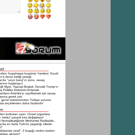
erden 'kuşatmaya kuşatma' hamlesi: Suudi
n'a deniz trafiği yasağı
a'da "uzun barış"ın sonu, savaş
larının başlangıcı
ejik Niyet, Yapısal Boşluk: Donald Trump'ın
ış Politika Doktrinini Anlamak
nların Amerika'yı zayıflatmak için savaş
sına gerek yok
genel sekreterinden Türkiye yorumu:
si seçimlerden daha fazlasıdır'
en korkutan uyarı: Cinsel organlara
 'melez' parazit kıta değiştiriyor!
 Normalleştiğinde Merhamet Radikaldir…
a’da en fazla Türk’ün yaşadığı ülkeler
i?
iddiyetsiz nesil": Z kuşağı neden kasten
olmayı seçiyor?