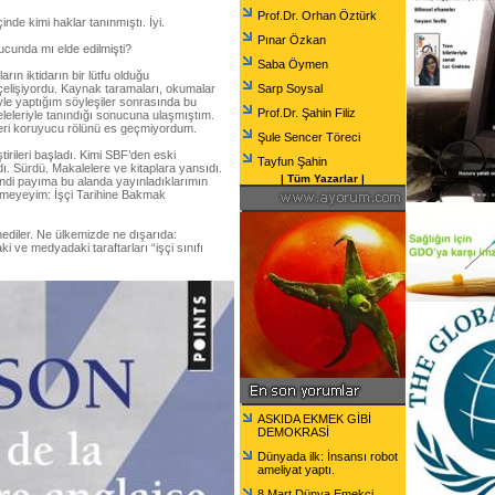
Prof.Dr. Orhan Öztürk
inde kimi haklar tanınmıştı. İyi.
Pınar Özkan
nucunda mı elde edilmişti?
Saba Öymen
rın iktidarın bir lütfu olduğu
çelişiyordu. Kaynak taramaları, okumalar
Sarp Soysal
iyle yaptığım söyleşiler sonrasında bu
Prof.Dr. Şahin Filiz
deleleriyle tanındığı sonucuna ulaşmıştım.
çileri koruyucu rölünü es geçmiyordum.
Şule Sencer Töreci
tirileri başladı. Kimi SBF’den eski
Tayfun Şahin
ı. Sürdü. Makalelere ve kitaplara yansıdı.
|
Tüm Yazarlar
|
endi payıma bu alanda yayınladıklarımın
çmeyeyim: İşçi Tarihine Bakmak
mediler. Ne ülkemizde ne dışarıda:
i ve medyadaki taraftarları “işçi sınıfı
ASKIDA EKMEK GİBİ
DEMOKRASİ
Dünyada ilk: İnsansı robot
ameliyat yaptı.
8 Mart Dünya Emekçi