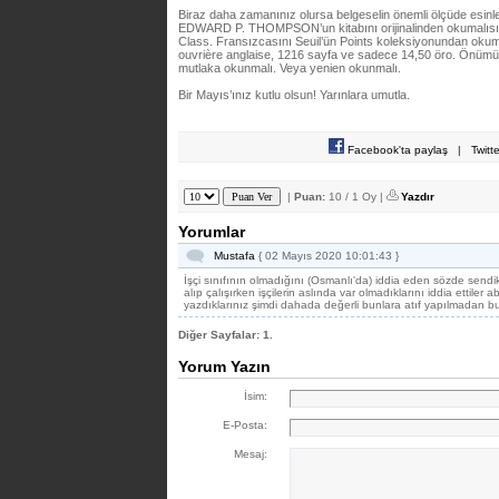
Biraz daha zamanınız olursa belgeselin önemli ölçüde esinle
EDWARD P. THOMPSON’un kitabını orijinalinden okumalısın
Class. Fransızcasını Seuil’ün Points koleksiyonundan oku
ouvrière anglaise, 1216 sayfa ve sadece 14,50 öro. Önümüzd
mutlaka okunmalı. Veya yenien okunmalı.
Bir Mayıs’ınız kutlu olsun! Yarınlara umutla.
Facebook'ta paylaş
|
Twitt
|
Puan:
10 / 1 Oy |
Yazdır
Yorumlar
Mustafa
{ 02 Mayıs 2020 10:01:43 }
İşçi sınıfının olmadığını (Osmanlı'da) iddia eden sözde sendik
alıp çalışırken işçilerin aslında var olmadıklarını iddia ettiler a
yazdıklarınız şimdi dahada değerli bunlara atıf yapılmadan b
Diğer Sayfalar:
1.
Yorum Yazın
İsim:
E-Posta:
Mesaj: