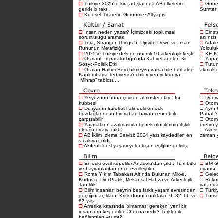
Türkiye 2025'te kira artışlarında AB ülkelerini
Güney
geride bıraktı.
Sumter T
Küresel Ticaretin Görünmez Altyapısı
İnsan neden yazar? İçimizdeki toplumsal
Einst
sorumluluğu aramak
aklınızı
Tora, Stranger Things 5, Upside Down ve İnsan
Adale
Ruhunun Metafiziği
Yolculu
2025'in Türkiye’deki en önemli 10 arkeolojik keşfi
KE.K
Osmanlı İmparatorluğu'nda Kahvehaneler: Bir
Yapay
Sosyo-Politik Etki
Tutu
Osman Hamdi Bey’i bilmeyen varsa bile herhalde
akmak 
Kaplumbağa Terbiyecisi’ni bilmeyen yoktur ya
“Mihrap” tablosu...
Yeryüzünü fırına çeviren atmosfer olayı: Isı
Dünya
kubbesi
Otomo
Dünyanın hareket halindeki en eski
Aynı 
buzdağlarından biri yaban hayatı cenneti ile
Pahalı?
çarpışabilir
Otomo
Yarasaların azalmasıyla bebek ölümlerinin ilişkili
üretim 
olduğu ortaya çıktı.
Avustr
AB İklim İzleme Servisi: 2024 yazı kaydedilen en
zaman 
sıcak yaz oldu.
Akdeniz'deki yaşam yok oluşun eşiğine gelmiş.
En eski evcil köpekler Anadolu'dan çıktı: Tüm bitki
BM Gı
ve hayvanlardan önce evcilleştiler
uyarısı
Roma Yıkım Tabakası Altında Bulunan Mikve,
Gelece
Kudüs’te Dini Pratik, Mekansal Hafıza ve Arkeolojik
Rekor
Tanıklık
vatandaş
Bilim insanları beynin beş farklı yaşam evresinden
Türkiy
geçtiğini açıkladı: Kritik dönüm noktaları 9, 32, 66 ve
Turist
83 yaş…
Amerika kıtasında 'olmaması gereken' yeni bir
insan türü keşfedildi: Checua nedir? Türkler ile
bağlantıları var mı?