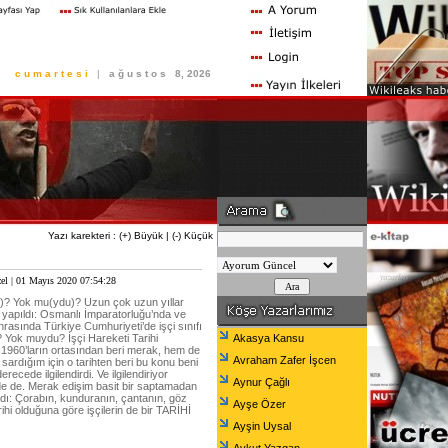
c u m a r t e s i
|
a ğ u s t o s
8, 2026
Yazı karekteri :
(+) Büyük
|
(-) Küçük
el
| 01 Mayıs 2020 07:54:28
ı)? Yok mu(ydu)? Uzun çok uzun yıllar
 yapıldı: Osmanlı İmparatorluğu’nda ve
asında Türkiye Cumhuriyeti’de işçi sınıfı
 Yok muydu? İşçi Hareketi Tarihi
Akasya Kansu
1960’ların ortasından beri merak, hem de
Avraham Zafer İşcen
sardığım için o tarihten beri bu konu beni
derecede ilgilendirdi. Ve ilgilendiriyor
Aynur Çağlı
 de. Merak edişim basit bir saptamadan
dı: Çorabın, kunduranın, çantanın, göz
Ayşe Özer
rihi olduğuna göre işçilerin de bir TARİHİ
Ayşin Uysal