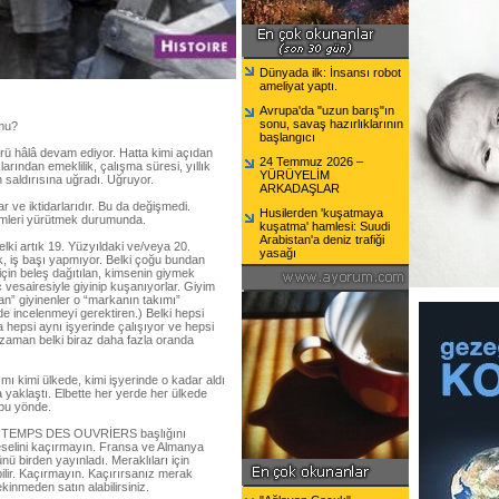
Dünyada ilk: İnsansı robot
ameliyat yaptı.
Avrupa'da "uzun barış"ın
sonu, savaş hazırlıklarının
 mu?
başlangıcı
rü hâlâ devam ediyor. Hatta kimi açıdan
24 Temmuz 2026 –
arından emeklilik, çalışma süresi, yıllık
YÜRÜYELİM
n saldırısına uğradı. Uğruyor.
ARKADAŞLAR
r ve iktidarlarıdır. Bu da değişmedi.
Husilerden 'kuşatmaya
emleri yürütmek durumunda.
kuşatma' hamlesi: Suudi
Arabistan'a deniz trafiği
belki artık 19. Yüzyıldaki ve/veya 20.
yasağı
nek, iş başı yapmıyor. Belki çoğu bundan
çin beleş dağıtılan, kimsenin giymek
 vesairesiyle giyinip kuşanıyorlar. Giyim
n” giyinenler o “markanın takımı”
de incelenmeyi gerektiren.) Belki hepsi
a hepsi aynı işyerinde çalışıyor ve hepsi
i zaman belki biraz daha fazla oranda
 kimi ülkede, kimi işyerinde o kadar aldı
a yaklaştı. Elbette her yerde her ülkede
 bu yönde.
LE TEMPS DES OUVRİERS başlığını
geselini kaçırmayın. Fransa ve Almanya
 birden yayınladı. Meraklıları için
ilir. Kaçırmayın. Kaçırırsanız merak
nmeden satın alabilirsiniz.