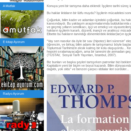
A Mutfak
Konuya yeni bir tartışma daha eklendi: İşçilere tarihi süreç iç
Bu haklar iktidarın bir lütfu muydu? İşçilerin mücadelesi so
Çoğunluk, bilim kadın ve adamları içindeki çoğunluk, bu hakla
kanısındaydı. Bu yaklaşım araştırmalarımda bulduklarımla 
ve geçmiş yılların sendikacı, işçi ve emekçi ve siyasetciler
hakların işçilerin kararlı, düzenli, inançlı ve aralıksız müca
Elbette bu hakların tanındığı dönemlerdeki iktidar(lar)ın iş
“Vay sen nasolur da öyle bir sav (hipotez) ileri sürersin” eleş
E-kitap Ayorum
öğrencim, ve birkaç bilim adamı ile tartışmamız böyle başlad
Toplumsal Tarihimizin eksik kalmış bir kolu oluşuyordu... K
hepsini sıralamayacağım, ama bir tanesini de anmadan ge
(TÜSTAV, Sosyal Tarih Yayınları, İstanbul, 2007).
Biz bunları ve başka şeyleri tartışırken patronlar bizi bekle
Kapitalizm yeni bir biçim ve boyut kazandı. Bilim dünyasındak
dağıldı, yok oldu” ve benzeri çarpıcı iddialar ileri sürdüler...
Radyo Ayorum