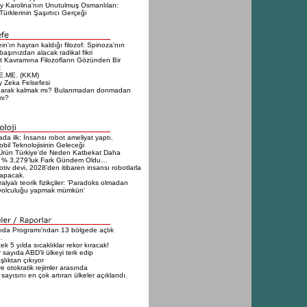
 Karolina'nın Unutulmuş Osmanlıları:
ürklerinin Şaşırtıcı Gerçeği
ein'ın hayran kaldığı filozof: Spinoza'nın
 başınızdan alacak radikal fikri
t Kavramına Filozofların Gözünden Bir
k
E.ME. (KKM)
 Zeka Felsefesi
narak kalmak mı? Bulanmadan donmadan
mı?
da ilk: İnsansı robot ameliyat yaptı.
bil Teknolojisinin Geleceği
Ürün Türkiye’de Neden Katbekat Daha
 % 3,279’luk Fark Gündem Oldu…
tiv devi, 2028'den itibaren insansı robotlarla
yapacak.
alyalı teorik fizikçiler: 'Paradoks olmadan
yolculuğu yapmak mümkün'
da Programı'ndan 13 bölgede açlık
…
k 5 yılda sıcaklıklar rekor kıracak!
 sayıda ABD'li ülkeyi terk edip
lıktan çıkıyor
e otokratik rejimler arasında
 sayısını en çok artıran ülkeler açıklandı.