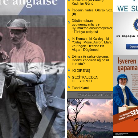
Kadınlar Günü
İfadenin İfadesi Olarak Söz.
(II)
Düşünmektan
uyuyamayanlar ve
uyumaktan düşünmeyenler
: Türkiye çelişkisi
İki Keman, İki Kardeş, İki
Yoldaş: Moşe, Aaron, Marx
ve Engels Üzerine Bir
Akşam Düşüncesi
E-imza ile sahte diploma:
Devleti kandıran ağ nasıl
kuruldu?
İKİ DİRENİŞ
GEÇİTKALE'DEN
GELİYORDU...
Fahri Kiamil