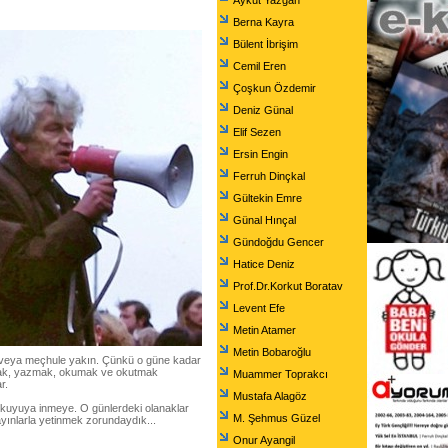
Aykut Yazgan
Berna Kayra
Bülent İbrişim
Cemil Eren
Çoşkun Özdemir
Deniz Günal
Elif Sezen
Ersin Engin
Ferruh Dinçkal
Gültekin Emre
Günal Hınçal
Gündoğdu Gencer
Hatice Deniz
Prof.Dr.Korkut Boratav
Levent Efe
Metin Atamer
Metin Bobaroğlu
l veya meçhule yakın. Çünkü o güne kadar
ırmak, yazmak, okumak ve okutmak
Muammer Toprakcı
r.
Mustafa Alagöz
a kuyuya inmeye. O günlerdeki olanaklar
M. Şehmus Güzel
yınlarla yetinmek zorundaydık...
Onur Ayangil