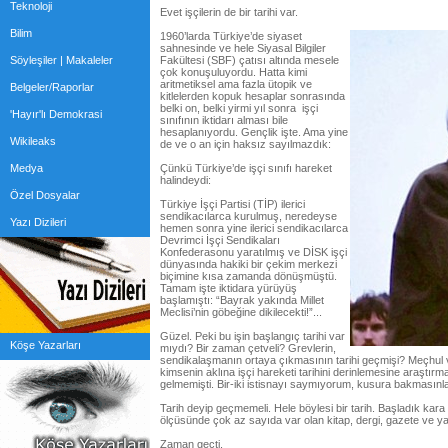
Teknoloji
Evet işçilerin de bir tarihi var.
Bilim
1960’larda Türkiye’de siyaset
sahnesinde ve hele Siyasal Bilgiler
Söyleşiler | Makaleler
Fakültesi (SBF) çatısı altında mesele
çok konuşuluyordu. Hatta kimi
aritmetiksel ama fazla ütopik ve
Belgeler/Raporlar
kitlelerden kopuk hesaplar sonrasında
belki on, belki yirmi yıl sonra işçi
'Hayır'lı Demokrasi
sınıfının iktidarı alması bile
hesaplanıyordu. Gençlik işte. Ama yine
Wikileaks
de ve o an için haksız sayılmazdık:
Medya
Çünkü Türkiye’de işçi sınıfı hareket
halindeydi:
Özel Dosyalar
Türkiye İşçi Partisi (TİP) ilerici
sendikacılarca kurulmuş, neredeyse
Yazı Dizileri
hemen sonra yine ilerici sendikacılarca
Devrimci İşçi Sendikaları
Konfederasonu yaratılmış ve DİSK işçi
dünyasında hakiki bir çekim merkezi
biçimine kısa zamanda dönüşmüştü.
Tamam işte iktidara yürüyüş
başlamıştı: “Bayrak yakında Millet
Meclisi’nin göbeğine dikilecekti!”...
Güzel. Peki bu işin başlangıç tarihi var
Köşe Yazarları
mıydı? Bir zaman çetveli? Grevlerin,
sendikalaşmanın ortaya çıkmasının tarihi geçmişi? Meçhu
kimsenin aklına işçi hareketi tarihini derinlemesine araşt
gelmemişti. Bir-iki istisnayı saymıyorum, kusura bakmasınla
Tarih deyip geçmemeli. Hele böylesi bir tarih. Başladık kar
ölçüsünde çok az sayıda var olan kitap, dergi, gazete ve ya
Zaman geçti.