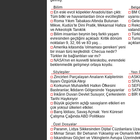
gelmiş.
En eski evcil köpekler Anadolu'dan çıktı:
BM G
Tüm bitki ve hayvanlardan önce evcilleştiler
uyarıs
Roma Yıkım Tabakası Altında Bulunan
Gelec
Mikve, Kudüs’te Dini Pratik, Mekansal Hafıza
Reko
ve Arkeolojik Tanıklık
vatanda
Bilim insanları beynin beş farklı yaşam
Türki
evresinden geçtiğini açıkladı: Kritik dönüm
Turis
noktaları 9, 32, 66 ve 83 yaş…
açıklan
Amerika kıtasında 'olmaması gereken' yeni
bir insan türü keşfedildi: Checua nedir?
Türkler ile bağlantıları var mı?
NASA'nın en kuvvetli teleskobu, evrendeki
beklenmedik gelişmeyi ortaya koydu.
Zincirleri Parçalayan Anaların Kalplerinin
ASK
İsyanı Özgürlük Ateşi
SİYA
Korkunun Muhalefeti Halkın Öfkesini
SEF
Bastıranlar, İktidarın Gölgesinde Yaşayanlar
SAT
İnkârın Duvarı Devlet Susuyor, Çerkeslerin
BİR
Tarihi Haykırıyor
Büyük güçlerin açtığı savaşların etkileri en
çok yoksul ülkeleri etkiler.
Barış İddiası, Savaş Açmak: Yeni Küresel
Çatışma Çağında ABD Politikası
Paranın, Lidya Sikkesinden Dijital Cüzdanlara Uza
Mimar Sinan: Bir Dehanın Yükselişi ve Osmanlı Mim
İskandinav Göçleri ve Vikinglerin Avrupa Üzerindeki