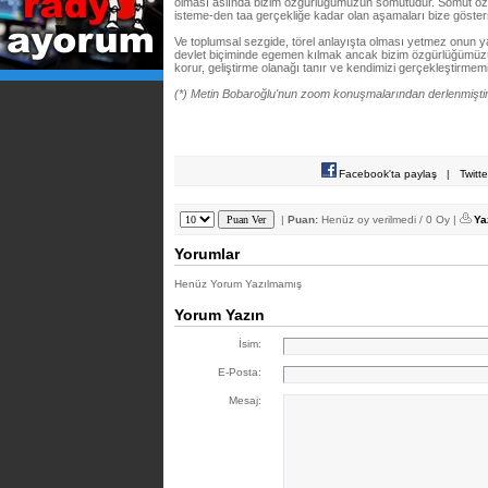
olması aslında bizim özgürlüğümüzün somutudur. Somut özg
isteme-den taa gerçekliğe kadar olan aşamaları bize göster
Ve toplumsal sezgide, törel anlayışta olması yetmez onun ya
devlet biçiminde egemen kılmak ancak bizim özgürlüğümüzü
korur, geliştirme olanağı tanır ve kendimizi gerçekleştirmem
(*) Metin Bobaroğlu'nun zoom konuşmalarından derlenmiştir
Facebook'ta paylaş
|
Twitt
|
Puan:
Henüz oy verilmedi / 0 Oy |
Ya
Yorumlar
Henüz Yorum Yazılmamış
Yorum Yazın
İsim:
E-Posta:
Mesaj: