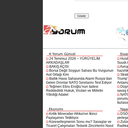
24 Temmuz 2026 – YÜRÜYELİM
Husi
ARKADAŞLAR
Suudi A
BAKIŞ AÇISI
Avru
Borsa Değil Soygun Sahası Bu Vurgunun
hazırlı
Asıl Ortağı Kim
Stra
Baltık Hava Sahasında Alarm Rusya’dan
Trump'ı
Gelen Dronlar NATO Sınırlarını Test Ediyor
Anlam
Teğmen Ebru Eroğlu’nun İadesi
Düşm
Reddedildi Hukuk, Vicdan ve Milletin
savaş 
Yitirdiği Adalet
NATO
yorumu
fazlasıd
Kritik Mineraller Afrika'nın İkinci
DSÖ’
Paylaşımını Tetikliyor
yerleşe
Küreselleşmenin Sonu mu? Savaşlar ve
Zulü
Ticaret Çatışmaları Tedarik Zincirlerini Nasıl
Radika