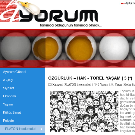
Ayorum Güncel
ÖZGÜRLÜK – HAK - TÖREL YAŞAM | 3 (*)
A Çizgi
Kategori:
PLATON incelemeleri
|
0 Yorum
|
Yazan:
Metin Bo
Siyaset
Toplumun i
hep birlik
Ekonomi
dağılır ve
gereksini
Yaşam
doğan bir 
bağlıyor i
Kültür/Sanat
ise artık 
taşımak g
olabilme, 
Felsefe
özelliği, ni
hep berabe
- PLATON incelemeleri
koşullarına