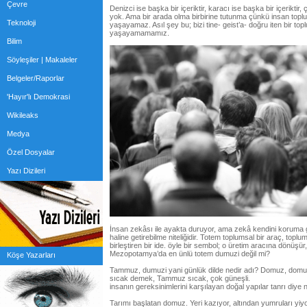
Çevre
Denizci ise başka bir içeriktir, karacı ise başka bir içeriktir
yok. Ama bir arada olma birbirine tutunma çünkü insan toplu
Teknoloji
yaşayamaz. Asıl şey bu; bizi tine- geist’a- doğru iten bir to
yaşayamamamız.
Bilim
Söyleşiler | Makaleler
Belgeler/Raporlar
'Hayır'lı Demokrasi
Wikileaks
Medya
Özel Dosyalar
Yazı Dizileri
İnsan zekâsı ile ayakta duruyor, ama zekâ kendini koruma g
haline getirebilme niteliğidir. Totem toplumsal bir araç, topl
birleştiren bir ide. öyle bir sembol; o üretim aracına dönüşü
Mezopotamya’da en ünlü totem dumuzi değil mi?
Köşe Yazarları
Tammuz, dumuzi yani günlük dilde nedir adı? Domuz, dom
sıcak demek, Tammuz sıcak, çok güneşli.
insanın gereksinimlerini karşılayan doğal yapılar tanrı diye ni
Tarımı başlatan domuz. Yeri kazıyor, altından yumruları yiyo