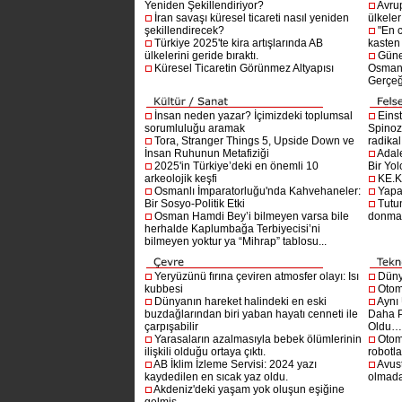
Yeniden Şekillendiriyor?
Avru
İran savaşı küresel ticareti nasıl yeniden
ülkeler
şekillendirecek?
"En 
Türkiye 2025'te kira artışlarında AB
kasten
ülkelerini geride bıraktı.
Güne
Küresel Ticaretin Görünmez Altyapısı
Osmanlı
Gerçeğ
İnsan neden yazar? İçimizdeki toplumsal
Einst
sorumluluğu aramak
Spinoz
Tora, Stranger Things 5, Upside Down ve
radikal 
İnsan Ruhunun Metafiziği
Adal
2025'in Türkiye’deki en önemli 10
Bir Yol
arkeolojik keşfi
KE.K
Osmanlı İmparatorluğu'nda Kahvehaneler:
Yapa
Bir Sosyo-Politik Etki
Tutu
Osman Hamdi Bey’i bilmeyen varsa bile
donma
herhalde Kaplumbağa Terbiyecisi’ni
bilmeyen yoktur ya “Mihrap” tablosu...
Yeryüzünü fırına çeviren atmosfer olayı: Isı
Dünya
kubbesi
Otom
Dünyanın hareket halindeki en eski
Aynı
buzdağlarından biri yaban hayatı cenneti ile
Daha P
çarpışabilir
Oldu
Yarasaların azalmasıyla bebek ölümlerinin
Otom
ilişkili olduğu ortaya çıktı.
robotl
AB İklim İzleme Servisi: 2024 yazı
Avust
kaydedilen en sıcak yaz oldu.
olmad
Akdeniz'deki yaşam yok oluşun eşiğine