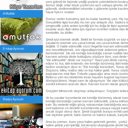
yere gübreli bir biçimde yediği şeylerin çekirdeklerini bırak
domuz değil, onlar böyle yüzlercesi aynı sahaya girerler, bir 
gübredir, sindiremedikleri tohumlar o gübrenin içinde kazıl
hayat fışkırır oradan.
A Mutfak
Domuz neden kutsalmış işte bu kadar basitmiş yani. Hiç hay
Gerçeklikle ilgisi kuruldu mu her şey anlaşılır olur. Sadece 
simgesellik çoklu anlam içerdiği için bu doğa ile ilişki aşamas
insanlar arası ilişki daha işte egonun evrimleri onlarla olan
semboller, bu idoller.
Şimdi iyiyi istemek dedik. Belirli bir formda özgürlük ve iyiy
yasalarını istemek onu yasal kılmak onu ussal kılmak demekt
değildir. O halde edimsellik sözü Hegel’de kavram edimseldi
E-kitap Ayorum
onu nesnelleştirmek, onu olgusallaştırmak anlamına geliyor.
büründürmek. İde ete kemiğe büründüğü zaman realität olur.
kavramı aslında dinde bulduğunu söylüyor bize; yani dinde
“ide edimseldir” dinde var mıymış? Nasıl yani dinde varmış,
ediyor ki; İsa, ilahi kelamdır, ete kemiğe bürünmüş ilahi kel
bizlere sesleniyor diyor ki: “Ete kemiğe büründüm, Yunus d
Düşünce, bilinç realize oldu ve kişi haline geldi. Yunus sö
başkalarının malı filan. Felsefe yapacağız ama neyin üzeri
Binlerce yılın tecrübelerinin insan hayatını bugüne taşımas
dönüştürülmesi. Hegel sanrı ile uğraşmıyor. Var olan kültürü 
sürekli kılmanın aracıdır diyor. Kavram kurum olarak geçiciyi 
Geçişleri bilmezsek oluşmayı anlayamayız. Geçişleri anlars
Ve bu yasalar kurumlarda ete kemiğe bürünmüş olarak kavr
Radyo Ayorum
kemiğe büründüğü zaman kavram edimseldir, yoksa edimsel d
kalır. Bu nedenle etiğin görüş noktasından bakıldığında ancak 
sivil toplumun ve devletin kurumlarında yasaya saygılı katı
ancak özgür oluruz diyor. Şimdi özgürlük buraya evrildi yan
hak biçimine getirdi, hakkı isteme ve hakkın kabulü, karşılıkl
Ama bu yetmez, bunu yasa haline getirmek gerekir; çünkü 
haline getirip yani işlerliği, bürokrasisi oluştuğunda devle