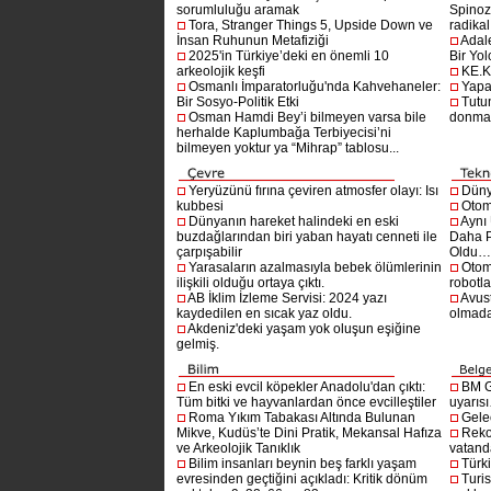
sorumluluğu aramak
Spinoz
Tora, Stranger Things 5, Upside Down ve
radikal 
İnsan Ruhunun Metafiziği
Adal
2025'in Türkiye’deki en önemli 10
Bir Yol
arkeolojik keşfi
KE.K
Osmanlı İmparatorluğu'nda Kahvehaneler:
Yapa
Bir Sosyo-Politik Etki
Tutu
Osman Hamdi Bey’i bilmeyen varsa bile
donma
herhalde Kaplumbağa Terbiyecisi’ni
bilmeyen yoktur ya “Mihrap” tablosu...
Yeryüzünü fırına çeviren atmosfer olayı: Isı
Dünya
kubbesi
Otom
Dünyanın hareket halindeki en eski
Aynı
buzdağlarından biri yaban hayatı cenneti ile
Daha P
çarpışabilir
Oldu
Yarasaların azalmasıyla bebek ölümlerinin
Otom
ilişkili olduğu ortaya çıktı.
robotl
AB İklim İzleme Servisi: 2024 yazı
Avust
kaydedilen en sıcak yaz oldu.
olmad
Akdeniz'deki yaşam yok oluşun eşiğine
gelmiş.
En eski evcil köpekler Anadolu'dan çıktı:
BM G
Tüm bitki ve hayvanlardan önce evcilleştiler
uyarıs
Roma Yıkım Tabakası Altında Bulunan
Gelec
Mikve, Kudüs’te Dini Pratik, Mekansal Hafıza
Reko
ve Arkeolojik Tanıklık
vatanda
Bilim insanları beynin beş farklı yaşam
Türki
evresinden geçtiğini açıkladı: Kritik dönüm
Turis