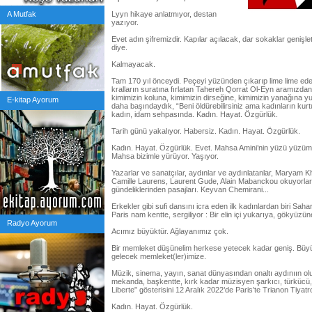
A Mutfak
Lyyn hikaye anlatmıyor, destan
yazıyor.
Evet adın şifremizdir. Kapılar açılacak, dar sokaklar genişle
diye.
Kalmayacak.
Tam 170 yıl önceydi. Peçeyi yüzünden çıkarıp lime lime ed
kralların suratına fırlatan Tahereh Qorrat Ol-Eyn aramızdan 
kimimizin koluna, kimimizin dirseğine, kimimizin yanağına
E-kitap Ayorum
daha başındaydık, “Beni öldürebilirsiniz ama kadınların ku
kadın, idam sehpasında. Kadın. Hayat. Özgürlük.
Tarih günü yakalıyor. Habersiz. Kadın. Hayat. Özgürlük.
Kadın. Hayat. Özgürlük. Evet. Mahsa Amini’nin yüzü yüzümüz
Mahsa bizimle yürüyor. Yaşıyor.
Yazarlar ve sanatçılar, aydınlar ve aydınlatanlar, Maryam K
Camille Laurens, Laurent Gude, Alain Mabanckou okuyorlar d
gündeliklerinden pasajları. Keyvan Chemirani...
Erkekler gibi sufi dansını icra eden ilk kadınlardan biri Sa
Paris nam kentte, sergiliyor : Bir elin içi yukarıya, gökyü
Radyo Ayorum
Acımız büyüktür. Ağlayanımız çok.
Bir memleket düşünelim herkese yetecek kadar geniş. Büyük
gelecek memleket(ler)imize.
Müzik, sinema, yayın, sanat dünyasından onaltı aydınıın olu
mekanda, başkentte, kırk kadar müzisyen şarkıcı, türkücü
Liberte” gösterisini 12 Aralık 2022’de Paris’te Trianon Tiyatro
Kadın. Hayat. Özgürlük.