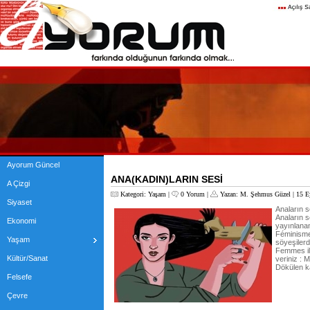
Ayorum Güncel
ANA(KADIN)LARIN SESİ
A Çizgi
Kategori:
Yaşam
|
0 Yorum
|
Yazan:
M. Şehmus Güzel
| 15 E
Siyaset
Anaların s
Anaların s
Ekonomi
yayınlanan
Féminismes
Yaşam
söyeşilerd
Femmes il
Kültür/Sanat
veriniz : 
Dökülen ka
Felsefe
Çevre