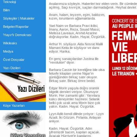
Teknoloji
Analarımıza söyleyin. Haberleri tez elden verin. Bir cümled
açılmış. Saçı kıvırçık, saçları darmadağınık. Heyhat devlet t
Bilim
Anam, halam, teyzem, eşim, baldızım,
Söyleşiler | Makaleler
kızım, torunlarım ağlamaklarda.
Yael Naim ve Barbara Pravi ikilisi,
Belgeler/Raporlar
İmany, Aaron, Reza, Souad Massi,
Melissa Laveaux, Arshid Azarine
'Hayır'lı Demokrasi
doğruluyorlar. Kadın. Hayat. Özgürlük.
Wikileaks
Arthur H. söylüyor. Aida Nosrat Malili
Mamani Keita ile söylüyor ve dans
Medya
ediyor. Harika.
En genç sanatçılardan Justina ille
Özel Dosyalar
“revolution” diyor.
Yazı Dizileri
Barbara Cassin bir kereliğine bile olsa
felsefe kitapları yerine Nigar’ın
günlüğünden birkaç satır okuyor.
Birkaç satır. Birkaç ömre bedel.
Edgar Morin yaşıyla doğru orantılı
bilgelik dersleri veriyor. Okunuyor
Morin. Her zamanki gibi : Yarınlara
kalıcı deneyimler hazinesi. Selanik
belki çok uzak ama Morin bize çok
Köşe Yazarları
yakın. Kadın. Hayat. Özgürlük.
Lyyn Adib kendi dilinde yırlıyor : Lyyn
Azadi. İki Gözüm. Pırlanta. Anlayan
anlıyor.
Kadın. Hayat. Özgürlük. Adın
şifremizdir bacım, kapıları açacak.
Açacak Hürriyet’in kapılarını.