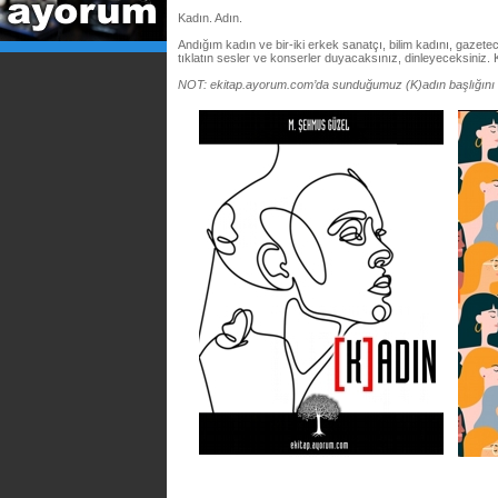
Kadın. Adın.
Andığım kadın ve bir-iki erkek sanatçı, bilim kadını, gazeteci
tıklatın sesler ve konserler duyacaksınız, dinleyeceksiniz.
NOT: ekitap.ayorum.com’da sunduğumuz (K)adın başlığını 