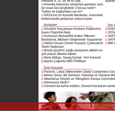
noktaları 9, 32, 66 ve 83 yaş…
açıklan
Amerika kıtasında 'olmaması gereken' yeni
bir insan türü keşfedildi: Checua nedir?
Türkler ile bağlantıları var mı?
NASA'nın en kuvvetli teleskobu, evrendeki
beklenmedik gelişmeyi ortaya koydu.
Zincirleri Parçalayan Anaların Kalplerinin
ASK
İsyanı Özgürlük Ateşi
SİYA
Korkunun Muhalefeti Halkın Öfkesini
SEF
Bastıranlar, İktidarın Gölgesinde Yaşayanlar
SAT
İnkârın Duvarı Devlet Susuyor, Çerkeslerin
BİR
Tarihi Haykırıyor
Büyük güçlerin açtığı savaşların etkileri en
çok yoksul ülkeleri etkiler.
Barış İddiası, Savaş Açmak: Yeni Küresel
Çatışma Çağında ABD Politikası
Paranın, Lidya Sikkesinden Dijital Cüzdanlara Uza
Mimar Sinan: Bir Dehanın Yükselişi ve Osmanlı Mim
İskandinav Göçleri ve Vikinglerin Avrupa Üzerindeki
Hümanizm Nedir?
Osmanlı’da kahve kültürü, Osmanlı’da kahve isimler