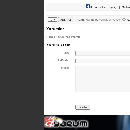
Facebook'ta paylaş
|
Twitt
|
Puan:
Henüz oy verilmedi / 0 Oy |
Ya
Yorumlar
Henüz Yorum Yazılmamış
Yorum Yazın
İsim:
E-Posta:
Mesaj: