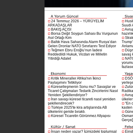
24 Temmuz 2026 – YÜRÜYELİM
Husi
ARKADAŞLAR
Suudi A
BAKIŞ AÇISI
Avru
Borsa Değil Soygun Sahası Bu Vurgunun
hazırlı
Asıl Ortağı Kim
Stra
Baltık Hava Sahasında Alarm Rusya’dan
Trump'ı
Gelen Dronlar NATO Sınırlarını Test Ediyor
Anlam
Teğmen Ebru Eroğlu’nun İadesi
Düşm
Reddedildi Hukuk, Vicdan ve Milletin
savaş 
Yitirdiği Adalet
NATO
yorumu
fazlasıd
Kritik Mineraller Afrika'nın İkinci
DSÖ’
Paylaşımını Tetikliyor
yerleşe
Küreselleşmenin Sonu mu? Savaşlar ve
Zulü
Ticaret Çatışmaları Tedarik Zincirlerini Nasıl
Radika
Yeniden Şekillendiriyor?
Avru
İran savaşı küresel ticareti nasıl yeniden
ülkeler
şekillendirecek?
"En 
Türkiye 2025'te kira artışlarında AB
kasten
ülkelerini geride bıraktı.
Güne
Küresel Ticaretin Görünmez Altyapısı
Osmanlı
Gerçeğ
İnsan neden yazar? İçimizdeki toplumsal
Einst