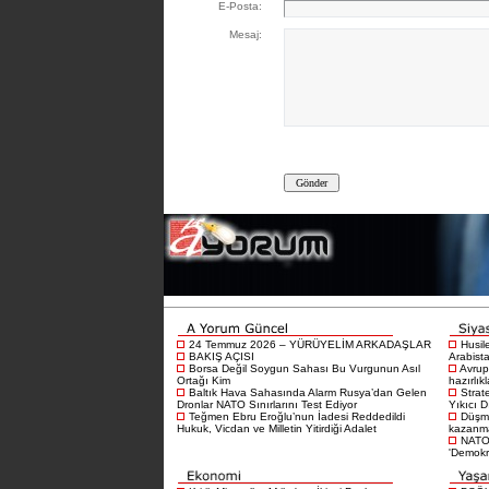
E-Posta:
Mesaj:
24 Temmuz 2026 – YÜRÜYELİM ARKADAŞLAR
Husil
BAKIŞ AÇISI
Arabista
Borsa Değil Soygun Sahası Bu Vurgunun Asıl
Avrup
Ortağı Kim
hazırlık
Baltık Hava Sahasında Alarm Rusya’dan Gelen
Strat
Dronlar NATO Sınırlarını Test Ediyor
Yıkıcı D
Teğmen Ebru Eroğlu’nun İadesi Reddedildi
Düşma
Hukuk, Vicdan ve Milletin Yitirdiği Adalet
kazanma
NATO 
'Demokra