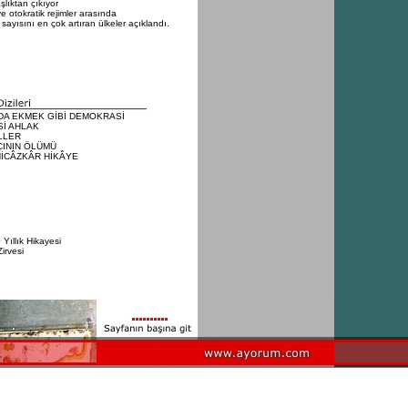
lıktan çıkıyor
e otokratik rejimler arasında
 sayısını en çok artıran ülkeler açıklandı.
DA EKMEK GİBİ DEMOKRASİ
Sİ AHLAK
LLER
CININ ÖLÜMÜ
HİCÂZKÂR HİKÂYE
Yıllık Hikayesi
irvesi