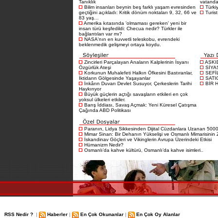
Tanıklık
vatandaş
Bilim insanları beynin beş farklı yaşam evresinden
Türkiy
geçtiğini açıkladı: Kritik dönüm noktaları 9, 32, 66 ve
Turist
83 yaş…
Amerika kıtasında 'olmaması gereken' yeni bir
insan türü keşfedildi: Checua nedir? Türkler ile
bağlantıları var mı?
NASA'nın en kuvvetli teleskobu, evrendeki
beklenmedik gelişmeyi ortaya koydu.
Zincirleri Parçalayan Anaların Kalplerinin İsyanı
ASKI
Özgürlük Ateşi
SİYA
Korkunun Muhalefeti Halkın Öfkesini Bastıranlar,
SEFİ
İktidarın Gölgesinde Yaşayanlar
SATI
İnkârın Duvarı Devlet Susuyor, Çerkeslerin Tarihi
BİR 
Haykırıyor
Büyük güçlerin açtığı savaşların etkileri en çok
yoksul ülkeleri etkiler.
Barış İddiası, Savaş Açmak: Yeni Küresel Çatışma
Çağında ABD Politikası
Paranın, Lidya Sikkesinden Dijital Cüzdanlara Uzanan 5000 
Mimar Sinan: Bir Dehanın Yükselişi ve Osmanlı Mimarisinin Z
İskandinav Göçleri ve Vikinglerin Avrupa Üzerindeki Etkisi
Hümanizm Nedir?
Osmanlı’da kahve kültürü, Osmanlı’da kahve isimleri..
RSS Nedir ?
|
Haberler
|
En Çok Okunanlar
|
En Çok Oy Alanlar