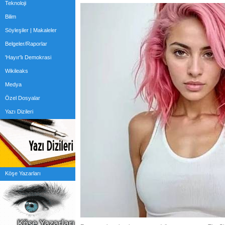
Teknoloji
Bilim
Söyleşiler | Makaleler
Belgeler/Raporlar
'Hayır'lı Demokrasi
Wikileaks
Medya
Özel Dosyalar
Yazı Dizileri
Köşe Yazarları