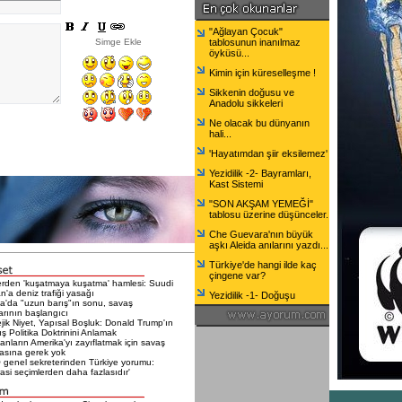
"Ağlayan Çocuk"
Simge Ekle
tablosunun inanılmaz
öyküsü...
Kimin için küreselleşme !
Sikkenin doğusu ve
Anadolu sikkeleri
Ne olacak bu dünyanın
hali...
'Hayatımdan şiir eksilemez'
Yezidilik -2- Bayramları,
Kast Sistemi
"SON AKŞAM YEMEĞİ"
tablosu üzerine düşünceler.
Che Guevara'nın büyük
aşkı Aleida anılarını yazdı...
Türkiye'de hangi ilde kaç
çingene var?
erden 'kuşatmaya kuşatma' hamlesi: Suudi
n'a deniz trafiği yasağı
Yezidilik -1- Doğuşu
a'da "uzun barış"ın sonu, savaş
larının başlangıcı
ejik Niyet, Yapısal Boşluk: Donald Trump'ın
ış Politika Doktrinini Anlamak
nların Amerika'yı zayıflatmak için savaş
sına gerek yok
genel sekreterinden Türkiye yorumu:
si seçimlerden daha fazlasıdır'