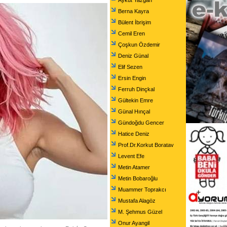
Aykut Yazgan
Berna Kayra
Bülent İbrişim
Cemil Eren
Çoşkun Özdemir
Deniz Günal
Elif Sezen
Ersin Engin
Ferruh Dinçkal
Gültekin Emre
Günal Hınçal
Gündoğdu Gencer
Hatice Deniz
Prof.Dr.Korkut Boratav
Levent Efe
Metin Atamer
Metin Bobaroğlu
Muammer Toprakcı
Mustafa Alagöz
M. Şehmus Güzel
Onur Ayangil