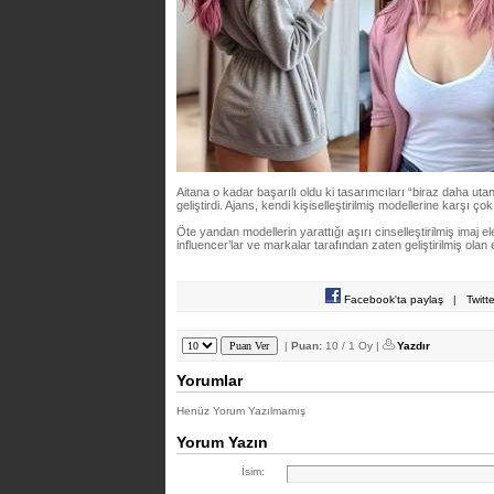
Aitana o kadar başarılı oldu ki tasarımcıları “biraz daha uta
geliştirdi. Ajans, kendi kişiselleştirilmiş modellerine karşı ç
Öte yandan modellerin yarattığı aşırı cinselleştirilmiş imaj el
influencer’lar ve markalar tarafından zaten geliştirilmiş olan est
Facebook'ta paylaş
|
Twitt
|
Puan:
10 / 1 Oy |
Yazdır
Yorumlar
Henüz Yorum Yazılmamış
Yorum Yazın
İsim: