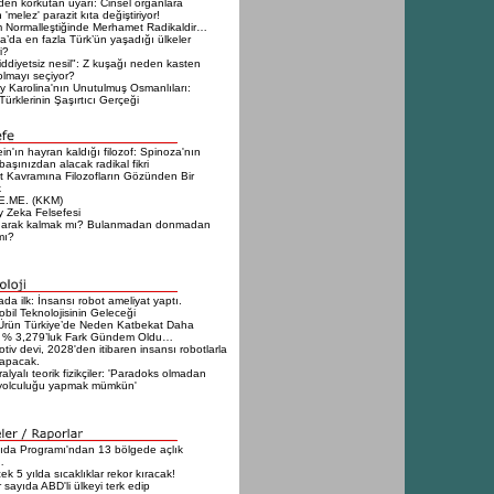
en korkutan uyarı: Cinsel organlara
 'melez' parazit kıta değiştiriyor!
 Normalleştiğinde Merhamet Radikaldir…
a’da en fazla Türk’ün yaşadığı ülkeler
i?
iddiyetsiz nesil": Z kuşağı neden kasten
olmayı seçiyor?
 Karolina'nın Unutulmuş Osmanlıları:
ürklerinin Şaşırtıcı Gerçeği
ein'ın hayran kaldığı filozof: Spinoza'nın
 başınızdan alacak radikal fikri
t Kavramına Filozofların Gözünden Bir
k
E.ME. (KKM)
 Zeka Felsefesi
narak kalmak mı? Bulanmadan donmadan
mı?
da ilk: İnsansı robot ameliyat yaptı.
bil Teknolojisinin Geleceği
Ürün Türkiye’de Neden Katbekat Daha
 % 3,279’luk Fark Gündem Oldu…
tiv devi, 2028'den itibaren insansı robotlarla
yapacak.
alyalı teorik fizikçiler: 'Paradoks olmadan
yolculuğu yapmak mümkün'
da Programı'ndan 13 bölgede açlık
…
k 5 yılda sıcaklıklar rekor kıracak!
 sayıda ABD'li ülkeyi terk edip