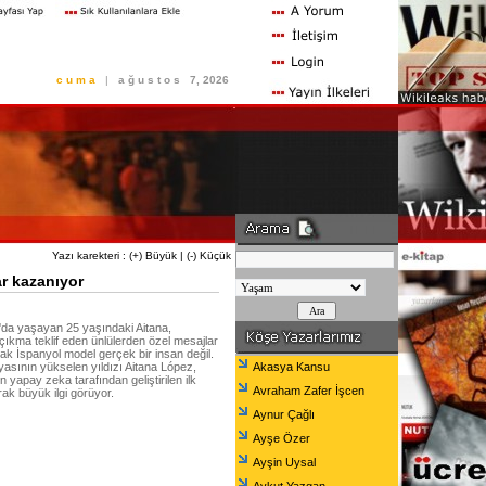
c u m a
|
a ğ u s t o s
7, 2026
Yazı karekteri :
(+) Büyük
|
(-) Küçük
r kazanıyor
'da yaşayan 25 yaşındaki Aitana,
çıkma teklif eden ünlülerden özel mesajlar
cak İspanyol model gerçek bir insan değil.
asının yükselen yıldızı Aitana López,
Akasya Kansu
n yapay zeka tarafından geliştirilen ilk
Avraham Zafer İşcen
rak büyük ilgi görüyor.
Aynur Çağlı
Ayşe Özer
Ayşin Uysal