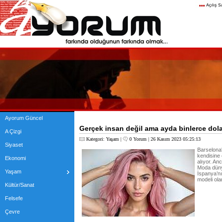
Ayorum Güncel
Gerçek insan değil ama ayda binlerce dola
A Çizgi
Kategori:
Yaşam
|
0 Yorum
| 26 Kasım 2023 05:25:13
Siyaset
Barselona
kendisine 
Ekonomi
alıyor. An
Moda düny
Yaşam
İspanya’nı
modeli ola
Kültür/Sanat
Felsefe
Çevre