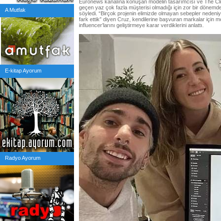
Euronews kanalına konuşan modelin tasarımcısı ve The Cl
geçen yaz çok fazla müşterisi olmadığı için zor bir dönemden 
A Mutfak
söyledi. “Birçok projenin elimizde olmayan sebepler nedeniyle
fark ettik” diyen Cruz, kendilerine başvuran markalar için 
influencer’larını geliştirmeye karar verdiklerini anlattı.
E-kitap Ayorum
Radyo Ayorum