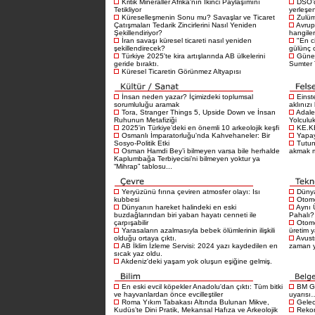
Kritik Mineraller Afrika'nın İkinci Paylaşımını
DSÖ’d
Tetikliyor
yerleşen
Küreselleşmenin Sonu mu? Savaşlar ve Ticaret
Zulüm
Çatışmaları Tedarik Zincirlerini Nasıl Yeniden
Avrup
Şekillendiriyor?
hangiler
İran savaşı küresel ticareti nasıl yeniden
"En c
şekillendirecek?
gülünç 
Türkiye 2025'te kira artışlarında AB ülkelerini
Güney
geride bıraktı.
Sumter T
Küresel Ticaretin Görünmez Altyapısı
İnsan neden yazar? İçimizdeki toplumsal
Einst
sorumluluğu aramak
aklınızı
Tora, Stranger Things 5, Upside Down ve İnsan
Adale
Ruhunun Metafiziği
Yolculu
2025'in Türkiye’deki en önemli 10 arkeolojik keşfi
KE.K
Osmanlı İmparatorluğu'nda Kahvehaneler: Bir
Yapay
Sosyo-Politik Etki
Tutu
Osman Hamdi Bey’i bilmeyen varsa bile herhalde
akmak 
Kaplumbağa Terbiyecisi’ni bilmeyen yoktur ya
“Mihrap” tablosu...
Yeryüzünü fırına çeviren atmosfer olayı: Isı
Dünya
kubbesi
Otomo
Dünyanın hareket halindeki en eski
Aynı 
buzdağlarından biri yaban hayatı cenneti ile
Pahalı?
çarpışabilir
Otomo
Yarasaların azalmasıyla bebek ölümlerinin ilişkili
üretim 
olduğu ortaya çıktı.
Avustr
AB İklim İzleme Servisi: 2024 yazı kaydedilen en
zaman 
sıcak yaz oldu.
Akdeniz'deki yaşam yok oluşun eşiğine gelmiş.
En eski evcil köpekler Anadolu'dan çıktı: Tüm bitki
BM Gı
ve hayvanlardan önce evcilleştiler
uyarısı
Roma Yıkım Tabakası Altında Bulunan Mikve,
Gelece
Kudüs’te Dini Pratik, Mekansal Hafıza ve Arkeolojik
Rekor