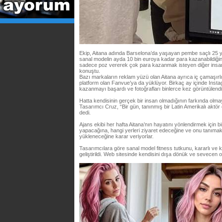
Ekip, Aitana adında Barselona’da yaşayan pembe saçlı 25 ya
sanal modelin ayda 10 bin euroya kadar para kazanabildiğini
sadece poz vererek çok para kazanmak isteyen diğer insanl
konuştu.
Bazı markaların reklam yüzü olan Aitana ayrıca iç çamaşırlı
platform olan Fanvue’ya da yüklüyor. Birkaç ay içinde Insta
kazanmayı başardı ve fotoğrafları binlerce kez görüntülendi
Hatta kendisinin gerçek bir insan olmadığının farkında olmay
Tasarımcı Cruz, “Bir gün, tanınmış bir Latin Amerikalı aktör 
dedi.
Ajans ekibi her hafta Aitana’nın hayatını yönlendirmek için b
yapacağına, hangi yerleri ziyaret edeceğine ve onu tanımak is
yükleneceğine karar veriyorlar.
Tasarımcılara göre sanal model fitness tutkunu, kararlı ve 
geliştirildi. Web sitesinde kendisini dışa dönük ve sevecen o