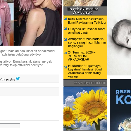
Kritik Mineraller Afrika'nın
İkinci Paylaşımını Tetikliyor
Dünyada ilk: İnsansı robot
ameliyat yaptı.
Avrupa'da "uzun barış"ın
sonu, savaş hazırlıklarının
başlangıcı
ngaç” Maia adında ikinci bir sanal model
24 Temmuz 2026 –
ok fazla talep olduğunu söylüyor.
YÜRÜYELİM
ARKADAŞLAR
eştiriliyor. Buna karşılık ajans, gerçek
etiği takip ettiklerini belirtiyor.
Husilerden 'kuşatmaya
kuşatma' hamlesi: Suudi
Arabistan'a deniz trafiği
yasağı
er'da paylaş