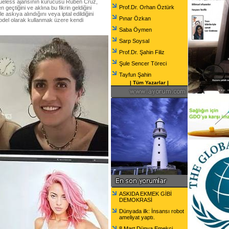
ueless ajansının kurucusu Rubén Cruz,
Prof.Dr. Orhan Öztürk
geçtiğini ve aklına bu fikrin geldiğini
 askıya alındığını veya iptal edildiğini
Pınar Özkan
model olarak kullanmak üzere kendi
Saba Öymen
Sarp Soysal
Prof.Dr. Şahin Filiz
Şule Sencer Töreci
Tayfun Şahin
|
Tüm Yazarlar
|
ASKIDA EKMEK GİBİ
DEMOKRASİ
Dünyada ilk: İnsansı robot
ameliyat yaptı.
8 Mart Dünya Emekçi