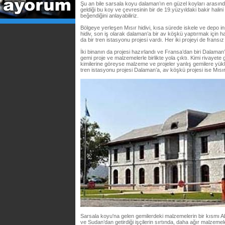
Şu an bile sarsala koyu dalaman’ın en güzel koyları arasında
geldiği bu koy ve çevresinin bir de 19.yüzyıldaki bakir hal
beğendiğini anlayabiliriz.
Bölgeye yerleşen Mısır hidivi, kısa sürede iskele ve depo inşa
hidiv, son iş olarak dalaman’a bir av köşkü yaptırmak için ha
da bir tren istasyonu projesi vardı. Her iki projeyi de fransı
İki binanın da projesi hazırlandı ve Fransa’dan biri Dalaman
gemi proje ve malzemelerle birlikte yola çıktı. Kimi rivayete g
kimilerine göreyse malzeme ve projeler yanlış gemilere yük
tren istasyonu projesi Dalaman’a, av köşkü projesi ise Mısır’a
Sarsala koyu'na gelen gemilerdeki malzemelerin bir kısmı A
ve Sudan’dan getirdiği işçilerin sırtında, daha ağır malzeme