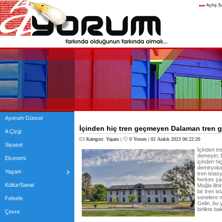
Ayorum Güncel
İçinden hiç tren geçmeyen Dalaman tren 
A Çizgi
Kategori:
Yaşam
|
0 Yorum
| 02 Aralık 2023 06:22:20
Siyaset
İçinden t
demeyin; 
Ekonomi
içinden hi
demiryolun
Yaşam
tren ista
herkes şaş
Kültür/Sanat
Muğla ilin
bir tren i
senelere 
Felsefe
Gelin, bu 
birlikte ba
Çevre