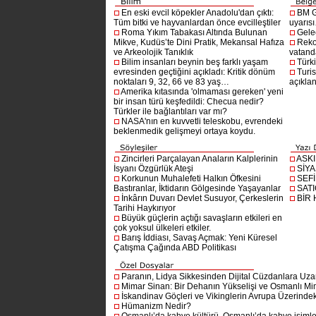
En eski evcil köpekler Anadolu'dan çıktı:
BM G
Tüm bitki ve hayvanlardan önce evcilleştiler
uyarıs
Roma Yıkım Tabakası Altında Bulunan
Gelec
Mikve, Kudüs’te Dini Pratik, Mekansal Hafıza
Reko
ve Arkeolojik Tanıklık
vatanda
Bilim insanları beynin beş farklı yaşam
Türki
evresinden geçtiğini açıkladı: Kritik dönüm
Turis
noktaları 9, 32, 66 ve 83 yaş…
açıklan
Amerika kıtasında 'olmaması gereken' yeni
bir insan türü keşfedildi: Checua nedir?
Türkler ile bağlantıları var mı?
NASA'nın en kuvvetli teleskobu, evrendeki
beklenmedik gelişmeyi ortaya koydu.
Zincirleri Parçalayan Anaların Kalplerinin
ASK
İsyanı Özgürlük Ateşi
SİYA
Korkunun Muhalefeti Halkın Öfkesini
SEF
Bastıranlar, İktidarın Gölgesinde Yaşayanlar
SAT
İnkârın Duvarı Devlet Susuyor, Çerkeslerin
BİR
Tarihi Haykırıyor
Büyük güçlerin açtığı savaşların etkileri en
çok yoksul ülkeleri etkiler.
Barış İddiası, Savaş Açmak: Yeni Küresel
Çatışma Çağında ABD Politikası
Paranın, Lidya Sikkesinden Dijital Cüzdanlara Uza
Mimar Sinan: Bir Dehanın Yükselişi ve Osmanlı Mim
İskandinav Göçleri ve Vikinglerin Avrupa Üzerindeki
Hümanizm Nedir?