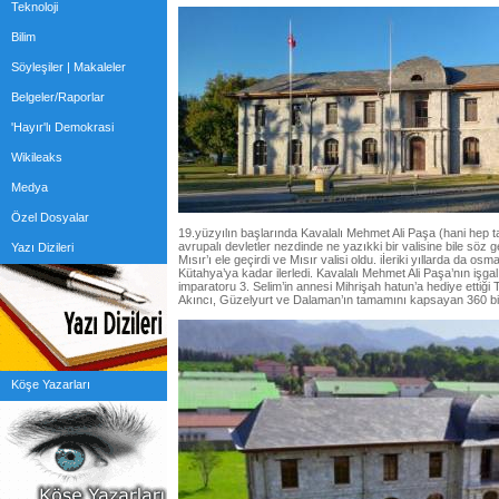
Teknoloji
Bilim
Söyleşiler | Makaleler
Belgeler/Raporlar
'Hayır'lı Demokrasi
Wikileaks
Medya
Özel Dosyalar
19.yüzyılın başlarında Kavalalı Mehmet Ali Paşa (hani hep
avrupalı devletler nezdinde ne yazıkki bir valisine bile sö
Yazı Dizileri
Mısır’ı ele geçirdi ve Mısır valisi oldu. iİeriki yıllarda da osm
Kütahya’ya kadar ilerledi. Kavalalı Mehmet Ali Paşa’nın işgal
imparatoru 3. Selim’in annesi Mihrişah hatun’a hediye ettiği
Akıncı, Güzelyurt ve Dalaman’ın tamamını kapsayan 360 bin 
Köşe Yazarları