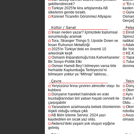
şekillendirecek?
"En 
Türkiye 2025'te kira artışlarında AB
kasten
ülkelerini geride bıraktı.
Güne
Küresel Ticaretin Görünmez Altyapısı
Osmanlı
Gerçeğ
İnsan neden yazar? İçimizdeki toplumsal
Einst
sorumluluğu aramak
Spinoz
Tora, Stranger Things 5, Upside Down ve
radikal 
İnsan Ruhunun Metafiziği
Adal
2025'in Türkiye’deki en önemli 10
Bir Yol
arkeolojik keşfi
KE.K
Osmanlı İmparatorluğu'nda Kahvehaneler:
Yapa
Bir Sosyo-Politik Etki
Tutu
Osman Hamdi Bey’i bilmeyen varsa bile
donma
herhalde Kaplumbağa Terbiyecisi’ni
bilmeyen yoktur ya “Mihrap” tablosu...
Yeryüzünü fırına çeviren atmosfer olayı: Isı
Dünya
kubbesi
Otom
Dünyanın hareket halindeki en eski
Aynı
buzdağlarından biri yaban hayatı cenneti ile
Daha P
çarpışabilir
Oldu
Yarasaların azalmasıyla bebek ölümlerinin
Otom
ilişkili olduğu ortaya çıktı.
robotl
AB İklim İzleme Servisi: 2024 yazı
Avust
kaydedilen en sıcak yaz oldu.
olmad
Akdeniz'deki yaşam yok oluşun eşiğine
gelmiş.