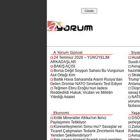
24 Temmuz 2026 – YÜRÜYELİM
Husi
ARKADAŞLAR
Suudi A
BAKIŞ AÇISI
Avru
Borsa Değil Soygun Sahası Bu Vurgunun
hazırlı
Asıl Ortağı Kim
Stra
Baltık Hava Sahasında Alarm Rusya’dan
Trump'ı
Gelen Dronlar NATO Sınırlarını Test Ediyor
Anlam
Teğmen Ebru Eroğlu’nun İadesi
Düşm
Reddedildi Hukuk, Vicdan ve Milletin
savaş 
Yitirdiği Adalet
NATO
yorumu
fazlasıd
Kritik Mineraller Afrika'nın İkinci
DSÖ’
Paylaşımını Tetikliyor
yerleşe
Küreselleşmenin Sonu mu? Savaşlar ve
Zulü
Ticaret Çatışmaları Tedarik Zincirlerini Nasıl
Radika
Yeniden Şekillendiriyor?
Avru
İran savaşı küresel ticareti nasıl yeniden
ülkeler