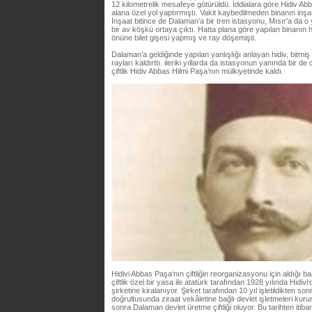
12 kilometrelik mesafeye götürüldü. İddialara göre Hidiv Ab
alana özel yol yaptırmıştı. Vakit kaybedilmeden binanın inşas
İnşaat bitince de Dalaman’a bir tren istasyonu, Mısır’a da 
bir av köşkü ortaya çıktı. Hatta plana göre yapılan binanın 
önüne bilet gişesi yapmış ve ray döşemişti.
Dalaman’a geldiğinde yapılan yanlışlığı anlayan hidiv, bitmi
rayları kaldırttı. ileriki yıllarda da istasyonun yanında bir de
çiftlik Hidiv Abbas Hilmi Paşa’nın mülkiyetinde kaldı.
Hidivi Abbas Paşa‘nın çiftliğin reorganizasyonu için aldığı 
çiftlik özel bir yasa ile atatürk tarafından 1928 yılında Hidiv
şirketine kiralanıyor. Şirket tarafından 10 yıl işletildikten so
doğrultusunda ziraat vekâletine bağlı devlet işletmeleri kuru
sonra Dalaman devlet üretme çiftliği oluyor. Bu tarihten itib