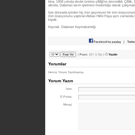
bina, 1958 yılında devlet üretme çiftliği’ne devredildi. Çiftli
altında, Dalaman tarım işletmesi müdürlüğü olarak çalışmala
İşte dünyada içinden hiç tren geçmeyen bir tren istasyonunu
tren istasyonunu yaptıran Abbas Hilmi Paşa aynı zamanda is
kişidir.
Kaynak: Dalaman Kaymakamlığı
Facebook'ta paylaş
|
Twitt
|
Puan:
10 / 1 Oy |
Yazdır
Yorumlar
Henüz Yorum Yazılmamış
Yorum Yazın
İsim:
E-Posta:
Mesaj: