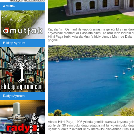
A Mutfak
Kavalalı’nın Osmanlı ile yaptığı anlaşma gereği Mısır’ın id
sayesinde Mehmet Ali Paşa’nın ölümü ile arazilerin idaresi 
Hilmi Paşa ileriki yıllarda Mısır’a hidiv olunca Mısır ve Dala
geçirdi.
E-kitap Ayorum
Radyo Ayorum
Abbas Hilmi Paşa, 1905 yılında gemi ile sarsala koyuna ge
günlerde, 30 evin bulunduğu söğüt isimli bir köyün bulunduğ
uçsuz bucaksız ovaları ile av meraklısı olan Abbas Hilmi P