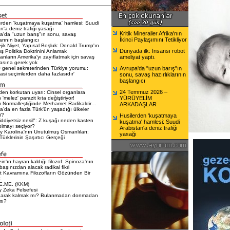
erden 'kuşatmaya kuşatma' hamlesi: Suudi
n'a deniz trafiği yasağı
Kritik Mineraller Afrika'nın
a'da "uzun barış"ın sonu, savaş
İkinci Paylaşımını Tetikliyor
larının başlangıcı
ejik Niyet, Yapısal Boşluk: Donald Trump'ın
Dünyada ilk: İnsansı robot
ış Politika Doktrinini Anlamak
nların Amerika'yı zayıflatmak için savaş
ameliyat yaptı.
sına gerek yok
genel sekreterinden Türkiye yorumu:
Avrupa'da "uzun barış"ın
si seçimlerden daha fazlasıdır'
sonu, savaş hazırlıklarının
başlangıcı
24 Temmuz 2026 –
en korkutan uyarı: Cinsel organlara
 'melez' parazit kıta değiştiriyor!
YÜRÜYELİM
 Normalleştiğinde Merhamet Radikaldir…
ARKADAŞLAR
a’da en fazla Türk’ün yaşadığı ülkeler
i?
Husilerden 'kuşatmaya
iddiyetsiz nesil": Z kuşağı neden kasten
kuşatma' hamlesi: Suudi
olmayı seçiyor?
Arabistan'a deniz trafiği
 Karolina'nın Unutulmuş Osmanlıları:
yasağı
ürklerinin Şaşırtıcı Gerçeği
ein'ın hayran kaldığı filozof: Spinoza'nın
 başınızdan alacak radikal fikri
t Kavramına Filozofların Gözünden Bir
k
E.ME. (KKM)
 Zeka Felsefesi
narak kalmak mı? Bulanmadan donmadan
mı?