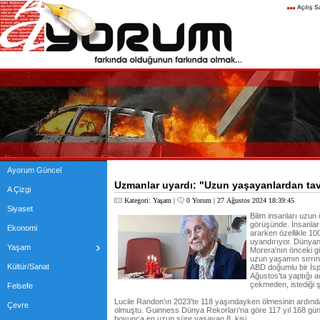
Ayorum Güncel
Uzmanlar uyardı: "Uzun yaşayanlardan ta
A Çizgi
Kategori:
Yaşam
|
0 Yorum
| 27 Ağustos 2024 18:39:45
Siyaset
Bilim insanları uzun
görüşünde. İnsanlar
Ekonomi
ararken özellikle 100
uyandırıyor. Dünyan
Yaşam
Morera'nın önceki g
uzun yaşamın sırrına
Kültür/Sanat
ABD doğumlu bir İsp
Ağustos'ta yaptığı 
çekmeden, istediği ş
Felsefe
Lucile Randon'ın 2023'te 118 yaşındayken ölmesinin ardında
Çevre
olmuştu. Guinness Dünya Rekorları'na göre 117 yıl 168 gün y
boyunca en uzun süre yaşayan 8. kişi.