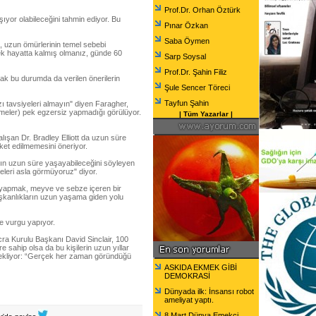
Prof.Dr. Orhan Öztürk
aşıyor olabileceğini tahmin ediyor. Bu
Pınar Özkan
Saba Öymen
n, uzun ömürlerinin temel sebebi
ek hayatta kalmış olmanız, günde 60
Sarp Soysal
Prof.Dr. Şahin Filiz
cak bu durumda da verilen önerilerin
Şule Sencer Töreci
Tayfun Şahin
ı tavsiyeleri almayın" diyen Faragher,
emeler) pek egzersiz yapmadığı görülüyor.
|
Tüm Yazarlar
|
lışan Dr. Bradley Elliott da uzun süre
ket edilmemesini öneriyor.
şın uzun süre yaşayabileceğini söyleyen
yeleri asla görmüyoruz" diyor.
 yapmak, meyve ve sebze içeren bir
şkanlıkların uzun yaşama giden yolu
e vurgu yapıyor.
cra Kurulu Başkanı David Sinclair, 100
re sahip olsa da bu kişilerin uzun yıllar
k ekliyor: “Gerçek her zaman göründüğü
ASKIDA EKMEK GİBİ
DEMOKRASİ
Dünyada ilk: İnsansı robot
ameliyat yaptı.
8 Mart Dünya Emekçi