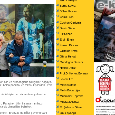
Aykut Yazgan
Berna Kayra
Bülent İbrişim
Cemil Eren
Çoşkun Özdemir
Deniz Günal
Elif Sezen
Ersin Engin
Ferruh Dinçkal
Gültekin Emre
Günal Hınçal
Gündoğdu Gencer
Hatice Deniz
Prof.Dr.Korkut Boratav
Levent Efe
ile ve arkadaşlarla iyi ilişkiler, doğayla
Metin Atamer
, bolca pozitiflik ve toksik kişilerden uzak
Metin Bobaroğlu
mürlü kişilerden alınan tavsiyelere her
Muammer Toprakcı
Mustafa Alagöz
d Faragher, bilim insanlarının bazı
rak bilmediğini belirtiyor.
M. Şehmus Güzel
genetik. Branyas da diğer şeylerin yanı
Onur Ayangil