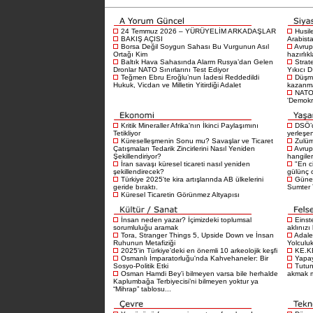
24 Temmuz 2026 – YÜRÜYELİM ARKADAŞLAR
Husil
BAKIŞ AÇISI
Arabista
Borsa Değil Soygun Sahası Bu Vurgunun Asıl
Avrup
Ortağı Kim
hazırlık
Baltık Hava Sahasında Alarm Rusya’dan Gelen
Strat
Dronlar NATO Sınırlarını Test Ediyor
Yıkıcı D
Teğmen Ebru Eroğlu’nun İadesi Reddedildi
Düşma
Hukuk, Vicdan ve Milletin Yitirdiği Adalet
kazanma
NATO 
'Demokra
Kritik Mineraller Afrika'nın İkinci Paylaşımını
DSÖ’d
Tetikliyor
yerleşen
Küreselleşmenin Sonu mu? Savaşlar ve Ticaret
Zulüm
Çatışmaları Tedarik Zincirlerini Nasıl Yeniden
Avrup
Şekillendiriyor?
hangiler
İran savaşı küresel ticareti nasıl yeniden
"En c
şekillendirecek?
gülünç 
Türkiye 2025'te kira artışlarında AB ülkelerini
Güney
geride bıraktı.
Sumter T
Küresel Ticaretin Görünmez Altyapısı
İnsan neden yazar? İçimizdeki toplumsal
Einst
sorumluluğu aramak
aklınızı
Tora, Stranger Things 5, Upside Down ve İnsan
Adale
Ruhunun Metafiziği
Yolculu
2025'in Türkiye’deki en önemli 10 arkeolojik keşfi
KE.K
Osmanlı İmparatorluğu'nda Kahvehaneler: Bir
Yapay
Sosyo-Politik Etki
Tutu
Osman Hamdi Bey’i bilmeyen varsa bile herhalde
akmak 
Kaplumbağa Terbiyecisi’ni bilmeyen yoktur ya
“Mihrap” tablosu...