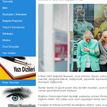
Teknoloji
Bilim
Söyleşiler | Makaleler
Belgeler/Raporlar
'Hayır'lı Demokrasi
Wikileaks
Medya
Özel Dosyalar
Yazı Dizileri
4 Mart 1907 doğumlu Branyas, uzun ömrünü "düzen, sükunet, a
yakınlık, duygusal istikrar, endişesizlik, pişmanlık duymamak
durmaya" bağlıyordu.
Köşe Yazarları
Bunlar olumlu ve güzel şeyler olsa da bilim insanları, uzun ö
zaman güvenilmemesini söylüyor.
Brighton Üniversitesi'nden biyolojik yaşlanma uzmanı Richar
kişilerin neden 100 yıldan uzun süre yaşadığını henüz tam ola
Faragher iki ihtimal üzerinde durulduğunu ekliyor: şans ve 