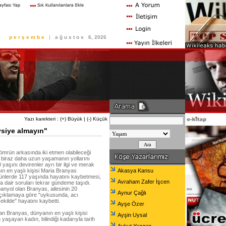
p e r ş e m b e
|
a ğ u s t o s
6, 2026
Yazı karekteri :
(+) Büyük
|
(-) Küçük
vsiye almayın"
 ömrün arkasında iki etmen olabileceği
 biraz daha uzun yaşamanın yollarını
 yaşını devirenler ayrı bir ilgi ve merak
ın en yaşlı kişisi Maria Branyas
Akasya Kansu
ünlerde 117 yaşında hayatını kaybetmesi,
Avraham Zafer İşcen
 dair soruları tekrar gündeme taşıdı.
anyol olan Branyas, ailesinin 20
Aynur Çağlı
açıklamaya göre "uykusunda, acı
ekilde" hayatını kaybetti.
Ayşe Özer
n Branyas, dünyanın en yaşlı kişisi
Ayşin Uysal
aşayan kadın, bilindiği kadarıyla tarih