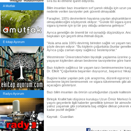
sıra bu iki etmene işaret ediyordu.
A Mutfak
Bilim insanları bazı insanların sırf şanslı olduğu için uzun y
nedenle verilen tavsiyeler pek güvenli olmayabilir.
Faragher, 100'ü devirenlerin hayatına yayılan alışkanlıkları
olmayabileceğini söyleyerek ekliyor: “Günde 60 sigara içer
sigara içmenin için iyi bir şey olduğu anlamına gelmiyor.”
Ayrıca genetiğin de önemli bir rol oynadığı düşünülüyor. An
başkaları için geçerli olma ihtimali düşük.
E-kitap Ayorum
"Asla ama asla 100'ü devirmiş birinden sağlık ve yaşam tarz
şöyle devam ediyor: “Bu kişilerin çoğunlukla (bunlar genell
Ayrıca çoğu zaman epey sağlıksız besleniyorlar.”
Westminster Üniversitesi'nden biyolojik yaşlanma üzerine ça
yaşayan kişilerden alınan beslenme tavsiyelerine göre hare
Bazı kişilerin sağlıksız bir yaşam tarzı benimsemesine kar
Dr. Elliott "Çoğunlukla başarıları duyuyoruz, başarısız hika
Bugüne kadar yapılan pek çok araştırma, düzenli egzersiz
beslenme biçimi benimsemek ve sigara tüketmemek gibi alı
açacağını gösteriyor.
Bazı bilim insanları da ömrün uzunluğundan ziyade kalitesin
Radyo Ayorum
Birleşik Krallık'taki düşünce kuruluşu Uzun Ömür Merkezi İ
yaşını geçenlerle ilgili haberler genellikle iyimser bir atmosfe
yalnız yaşamak gibi zorluklarla baş ettiğine dikkat çekere
kadar pozitif değildir.”
Kaynak : Guardian