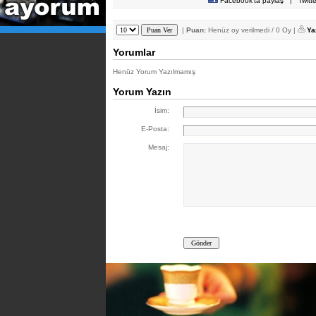
Facebook'ta paylaş
|
Twitt
|
Puan:
Henüz oy verilmedi / 0 Oy |
Ya
Yorumlar
Henüz Yorum Yazılmamış
Yorum Yazın
İsim:
E-Posta:
Mesaj: