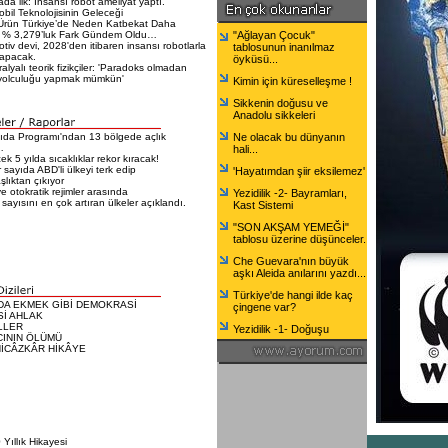
da ilk: İnsansı robot ameliyat yaptı.
bil Teknolojisinin Geleceği
Ürün Türkiye’de Neden Katbekat Daha
 % 3,279’luk Fark Gündem Oldu…
"Ağlayan Çocuk"
tiv devi, 2028'den itibaren insansı robotlarla
tablosunun inanılmaz
yapacak.
öyküsü...
alyalı teorik fizikçiler: 'Paradoks olmadan
yolculuğu yapmak mümkün'
Kimin için küreselleşme !
Sikkenin doğusu ve
Anadolu sikkeleri
da Programı'ndan 13 bölgede açlık
Ne olacak bu dünyanın
…
hali...
k 5 yılda sıcaklıklar rekor kıracak!
 sayıda ABD'li ülkeyi terk edip
'Hayatımdan şiir eksilemez'
lıktan çıkıyor
e otokratik rejimler arasında
Yezidilik -2- Bayramları,
 sayısını en çok artıran ülkeler açıklandı.
Kast Sistemi
"SON AKŞAM YEMEĞİ"
tablosu üzerine düşünceler.
Che Guevara'nın büyük
aşkı Aleida anılarını yazdı...
Türkiye'de hangi ilde kaç
DA EKMEK GİBİ DEMOKRASİ
çingene var?
Sİ AHLAK
LLER
Yezidilik -1- Doğuşu
CININ ÖLÜMÜ
HİCÂZKÂR HİKÂYE
Yıllık Hikayesi