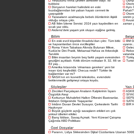
Yeryüzünü fırına çeviren atmosfer olayı: Isı
Dünya
kubbesi
Otomo
Dünyanın hareket halindeki en eski
Aynı 
buzdağlarından biri yaban hayatı cenneti ile
Pahalı?
çarpışabilir
Otomo
Yarasaların azalmasıyla bebek ölümlerinin ilişkili
üretim 
olduğu ortaya çıktı.
Avustr
AB İklim İzleme Servisi: 2024 yazı kaydedilen en
zaman 
sıcak yaz oldu.
Akdeniz'deki yaşam yok oluşun eşiğine gelmiş.
En eski evcil köpekler Anadolu'dan çıktı: Tüm bitki
BM Gı
ve hayvanlardan önce evcilleştiler
uyarısı
Roma Yıkım Tabakası Altında Bulunan Mikve,
Gelece
Kudüs’te Dini Pratik, Mekansal Hafıza ve Arkeolojik
Rekor
Tanıklık
vatandaş
Bilim insanları beynin beş farklı yaşam evresinden
Türkiy
geçtiğini açıkladı: Kritik dönüm noktaları 9, 32, 66 ve
Turist
83 yaş…
Amerika kıtasında 'olmaması gereken' yeni bir
insan türü keşfedildi: Checua nedir? Türkler ile
bağlantıları var mı?
NASA'nın en kuvvetli teleskobu, evrendeki
beklenmedik gelişmeyi ortaya koydu.
Zincirleri Parçalayan Anaların Kalplerinin İsyanı
ASKI
Özgürlük Ateşi
SİYA
Korkunun Muhalefeti Halkın Öfkesini Bastıranlar,
SEFİ
İktidarın Gölgesinde Yaşayanlar
SATI
İnkârın Duvarı Devlet Susuyor, Çerkeslerin Tarihi
BİR 
Haykırıyor
Büyük güçlerin açtığı savaşların etkileri en çok
yoksul ülkeleri etkiler.
Barış İddiası, Savaş Açmak: Yeni Küresel Çatışma
Çağında ABD Politikası
Paranın, Lidya Sikkesinden Dijital Cüzdanlara Uzanan 5000 