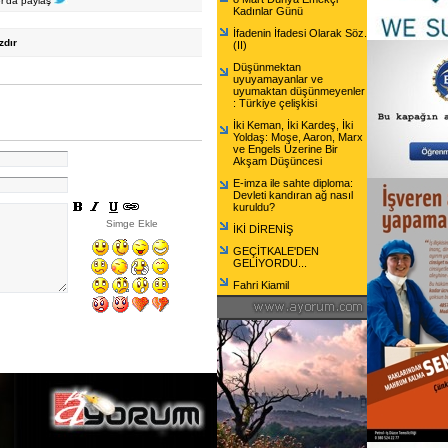
er'da paylaş
Kadınlar Günü
İfadenin İfadesi Olarak Söz.
zdır
(II)
Düşünmektan
uyuyamayanlar ve
uyumaktan düşünmeyenler
: Türkiye çelişkisi
İki Keman, İki Kardeş, İki
Yoldaş: Moşe, Aaron, Marx
ve Engels Üzerine Bir
Akşam Düşüncesi
E-imza ile sahte diploma:
Devleti kandıran ağ nasıl
kuruldu?
Simge Ekle
İKİ DİRENİŞ
GEÇİTKALE'DEN
GELİYORDU...
Fahri Kiamil