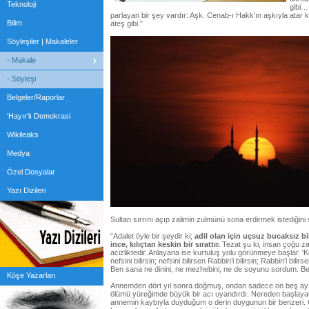
Teknoloji
gibi… 
parlayan bir şey vardır: Aşk. Cenab-ı Hakk’ın aşkıyla atar ka
Bilim
ateş gibi.”
Söyleşiler | Makaleler
- Makale
- Söyleşi
Belgeler/Raporlar
'Hayır'lı Demokrasi
Wikileaks
Medya
Özel Dosyalar
Yazı Dizileri
Sultan sırrını açıp zalimin zulmünü sona erdirmek istediğini
“Adalet öyle bir şeydir ki;
adil olan için uçsuz bucaksız bi
ince, kılıçtan keskin bir sırattır.
Tezat şu ki, insan çoğu 
acizliktedir. Anlayana ise kurtuluş yolu görünmeye başlar. 'Ke
nefsini bilirsin; nefsini bilirsen Rabbin’i bilirsin; Rabbin’i bilirs
Ben sana ne dinini, ne mezhebini, ne de soyunu sordum. Be
Köşe Yazarları
Annemden dört yıl sonra doğmuş, ondan sadece on beş ay 
ölümü yüreğimde büyük bir acı uyandırdı. Nereden başlaya
annemin kaybıyla duyduğum o derin duygunun bir benzeri. Ç