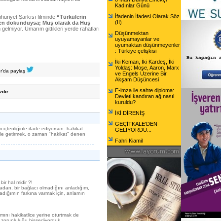
Kadınlar Günü
İfadenin İfadesi Olarak Söz.
uriyet Şarkısı filminde
“Türkülerin
(II)
nden dokunduysa; Muş olarak da Huş
gelmiyor. Umarım gittikleri yerde rahatları
Düşünmektan
uyuyamayanlar ve
uyumaktan düşünmeyenler
: Türkiye çelişkisi
İki Keman, İki Kardeş, İki
Yoldaş: Moşe, Aaron, Marx
er'da paylaş
ve Engels Üzerine Bir
Akşam Düşüncesi
E-imza ile sahte diploma:
zdır
Devleti kandıran ağ nasıl
kuruldu?
İKİ DİRENİŞ
GEÇİTKALE'DEN
 içtenliğinle ifade ediyorsun. hakikat
GELİYORDU...
ile getirmek, o zaman "hakikat" denen
Fahri Kiamil
ir hal midir ?!
radan, bir bağlacı olmadığını anladığım,
dığımın farkına varmak için, anlamın
ını hakikatlice yerine oturtmak de
 zorunluluğu hissediyorduk.