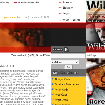
p e r ş e m b e
|
a ğ u s t o s
6, 2026
Yazı karekteri :
(+) Büyük
|
(-) Küçük
 2025 13:40:18
izisinin bir bölümünde, kilisede kandil
kalmadığı bahanesiyle, Mevlana’dan
ye tebdil-i kıyafetle gelen Selçuklu
nı’nın eşi, “Hay hay” cevabıyla
Akasya Kansu
laşınca şaşırır. “Neden kandil yağınızı
Avraham Zafer İşcen
şıyorsunuz?” diye sorar. Mevlana şöyle
 verir: “Burada murat, kandil yağı değil,
Aynur Çağlı
esile olacağı ateştir. Murat, ışık da
dir. Şems (Güneş) olmasa gündüz olur
Ayşe Özer
ündüz olmasa gecenin ne anlamı kalır?
orsunuz ya, bunların hepsi birbirine
Ayşin Uysal
m bağlarla bağlıdır. Aradan ışığı çekip
anız, bu muhkemlik yok olur. Tıpkı kalp