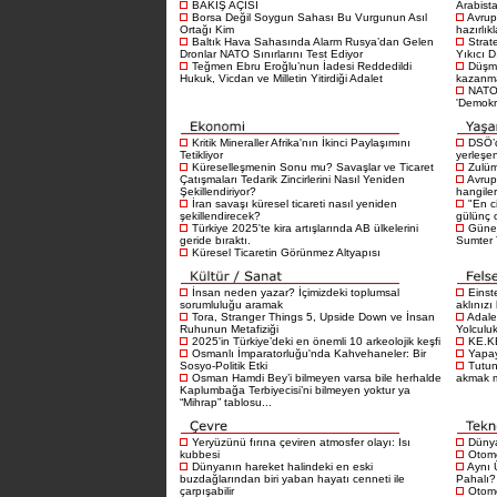
BAKIŞ AÇISI
Arabista
Borsa Değil Soygun Sahası Bu Vurgunun Asıl
Avrup
Ortağı Kim
hazırlık
Baltık Hava Sahasında Alarm Rusya’dan Gelen
Strat
Dronlar NATO Sınırlarını Test Ediyor
Yıkıcı D
Teğmen Ebru Eroğlu’nun İadesi Reddedildi
Düşma
Hukuk, Vicdan ve Milletin Yitirdiği Adalet
kazanma
NATO 
'Demokra
Kritik Mineraller Afrika'nın İkinci Paylaşımını
DSÖ’d
Tetikliyor
yerleşen
Küreselleşmenin Sonu mu? Savaşlar ve Ticaret
Zulüm
Çatışmaları Tedarik Zincirlerini Nasıl Yeniden
Avrup
Şekillendiriyor?
hangiler
İran savaşı küresel ticareti nasıl yeniden
"En c
şekillendirecek?
gülünç 
Türkiye 2025'te kira artışlarında AB ülkelerini
Güney
geride bıraktı.
Sumter T
Küresel Ticaretin Görünmez Altyapısı
İnsan neden yazar? İçimizdeki toplumsal
Einst
sorumluluğu aramak
aklınızı
Tora, Stranger Things 5, Upside Down ve İnsan
Adale
Ruhunun Metafiziği
Yolculu
2025'in Türkiye’deki en önemli 10 arkeolojik keşfi
KE.K
Osmanlı İmparatorluğu'nda Kahvehaneler: Bir
Yapay
Sosyo-Politik Etki
Tutu
Osman Hamdi Bey’i bilmeyen varsa bile herhalde
akmak 
Kaplumbağa Terbiyecisi’ni bilmeyen yoktur ya
“Mihrap” tablosu...
Yeryüzünü fırına çeviren atmosfer olayı: Isı
Dünya
kubbesi
Otomo
Dünyanın hareket halindeki en eski
Aynı 
buzdağlarından biri yaban hayatı cenneti ile
Pahalı?
çarpışabilir
Otomo