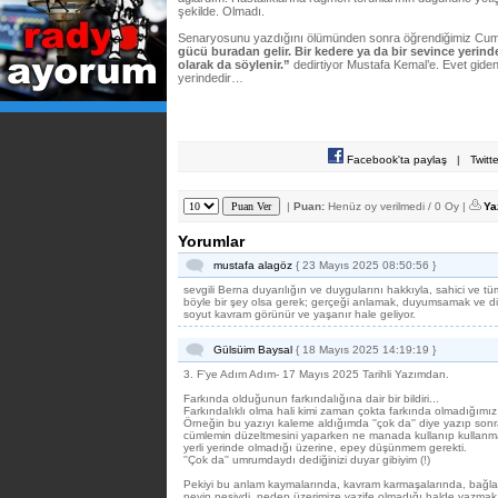
şekilde. Olmadı.
Senaryosunu yazdığını ölümünden sonra öğrendiğimiz Cumh
gücü buradan gelir. Bir kedere ya da bir sevince yeri
olarak da söylenir.”
dedirtiyor Mustafa Kemal’e. Evet giden 
yerindedir…
Facebook'ta paylaş
|
Twitt
|
Puan:
Henüz oy verilmedi / 0 Oy |
Ya
Yorumlar
mustafa alagöz
{ 23 Mayıs 2025 08:50:56 }
sevgili Berna duyarılığın ve duygularını hakkıyla, sahici ve tüm
böyle bir şey olsa gerek; gerçeği anlamak, duyumsamak ve d
soyut kavram görünür ve yaşanır hale geliyor.
Gülsüim Baysal
{ 18 Mayıs 2025 14:19:19 }
3. F'ye Adım Adım- 17 Mayıs 2025 Tarihli Yazımdan.
Farkında olduğunun farkındalığına dair bir bildiri...
Farkındalıklı olma hali kimi zaman çokta farkında olmadığımız b
Örneğin bu yazıyı kaleme aldığımda ''çok da'' diye yazıp son
cümlemin düzeltmesini yaparken ne manada kullanıp kullanma
yerli yerinde olmadığı üzerine, epey düşünmem gerekti.
''Çok da'' umrumdaydı dediğinizi duyar gibiyim (!)
Pekiyi bu anlam kaymalarında, kavram karmaşalarında, bağlam
neyin nesiydi, neden üzerimize vazife olmadığı halde yazmak