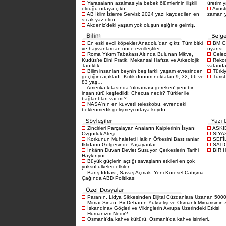
Yarasaların azalmasıyla bebek ölümlerinin ilişkili
üretim 
olduğu ortaya çıktı.
Avustr
AB İklim İzleme Servisi: 2024 yazı kaydedilen en
zaman 
sıcak yaz oldu.
Akdeniz'deki yaşam yok oluşun eşiğine gelmiş.
En eski evcil köpekler Anadolu'dan çıktı: Tüm bitki
BM Gı
ve hayvanlardan önce evcilleştiler
uyarısı
Roma Yıkım Tabakası Altında Bulunan Mikve,
Gelece
Kudüs’te Dini Pratik, Mekansal Hafıza ve Arkeolojik
Rekor
Tanıklık
vatandaş
Bilim insanları beynin beş farklı yaşam evresinden
Türkiy
geçtiğini açıkladı: Kritik dönüm noktaları 9, 32, 66 ve
Turist
83 yaş…
Amerika kıtasında 'olmaması gereken' yeni bir
insan türü keşfedildi: Checua nedir? Türkler ile
bağlantıları var mı?
NASA'nın en kuvvetli teleskobu, evrendeki
beklenmedik gelişmeyi ortaya koydu.
Zincirleri Parçalayan Anaların Kalplerinin İsyanı
ASKI
Özgürlük Ateşi
SİYA
Korkunun Muhalefeti Halkın Öfkesini Bastıranlar,
SEFİ
İktidarın Gölgesinde Yaşayanlar
SATI
İnkârın Duvarı Devlet Susuyor, Çerkeslerin Tarihi
BİR 
Haykırıyor
Büyük güçlerin açtığı savaşların etkileri en çok
yoksul ülkeleri etkiler.
Barış İddiası, Savaş Açmak: Yeni Küresel Çatışma
Çağında ABD Politikası
Paranın, Lidya Sikkesinden Dijital Cüzdanlara Uzanan 5000 
Mimar Sinan: Bir Dehanın Yükselişi ve Osmanlı Mimarisinin Z
İskandinav Göçleri ve Vikinglerin Avrupa Üzerindeki Etkisi
Hümanizm Nedir?
Osmanlı’da kahve kültürü, Osmanlı’da kahve isimleri..