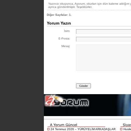
Yazınızı okuyunca, Ayorum, okurları için dün kaleme aldığım 
ayrıca gönderilmiştir. Teşekkürler.
Diğer Sayfalar:
1.
Yorum Yazın
İsim:
E-Posta:
Mesaj:
24 Temmuz 2026 – YÜRÜYELİM ARKADAŞLAR
Husil