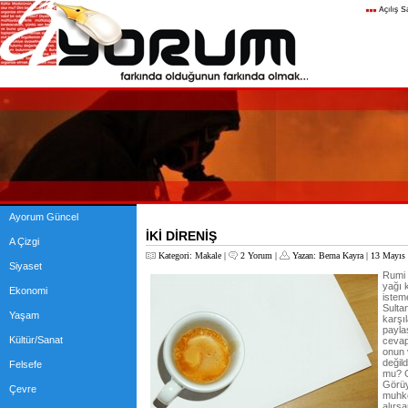
Ayorum Güncel
İKİ DİRENİŞ
A Çizgi
Kategori:
Makale
|
2 Yorum
|
Yazan:
Berna Kayra
| 13 Mayıs
Siyaset
Rumi d
yağı 
Ekonomi
isteme
Sulta
Yaşam
karşı
payla
Kültür/Sanat
cevap
onun v
değil
Felsefe
mu? G
Görüy
Çevre
muhke
alırs