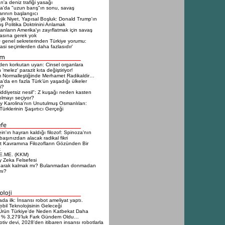
n'a deniz trafiği yasağı
a'da "uzun barış"ın sonu, savaş
larının başlangıcı
ejik Niyet, Yapısal Boşluk: Donald Trump'ın
ış Politika Doktrinini Anlamak
nların Amerika'yı zayıflatmak için savaş
sına gerek yok
genel sekreterinden Türkiye yorumu:
si seçimlerden daha fazlasıdır'
en korkutan uyarı: Cinsel organlara
 'melez' parazit kıta değiştiriyor!
 Normalleştiğinde Merhamet Radikaldir…
a’da en fazla Türk’ün yaşadığı ülkeler
i?
iddiyetsiz nesil": Z kuşağı neden kasten
olmayı seçiyor?
 Karolina'nın Unutulmuş Osmanlıları:
ürklerinin Şaşırtıcı Gerçeği
ein'ın hayran kaldığı filozof: Spinoza'nın
 başınızdan alacak radikal fikri
t Kavramına Filozofların Gözünden Bir
k
E.ME. (KKM)
 Zeka Felsefesi
narak kalmak mı? Bulanmadan donmadan
mı?
da ilk: İnsansı robot ameliyat yaptı.
bil Teknolojisinin Geleceği
Ürün Türkiye’de Neden Katbekat Daha
 % 3,279’luk Fark Gündem Oldu…
tiv devi, 2028'den itibaren insansı robotlarla