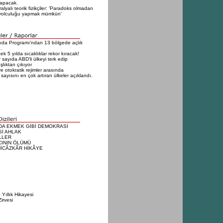
yapacak.
alyalı teorik fizikçiler: 'Paradoks olmadan
yolculuğu yapmak mümkün'
da Programı'ndan 13 bölgede açlık
…
k 5 yılda sıcaklıklar rekor kıracak!
 sayıda ABD'li ülkeyi terk edip
lıktan çıkıyor
e otokratik rejimler arasında
 sayısını en çok artıran ülkeler açıklandı.
DA EKMEK GİBİ DEMOKRASİ
Sİ AHLAK
LLER
CININ ÖLÜMÜ
HİCÂZKÂR HİKÂYE
Yıllık Hikayesi
irvesi