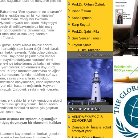
leti sağlamak olan, bu dünyanın çilesine
Prof.Dr. Orhan Öztürk
Pınar Özkan
Babam ona “Sen siyasetten ne anlarsın?”
iğine, eşitliğe inanan bir komünistim”
Saba Öymen
sız hatırlamam. Yediği her lokmada
iyecek koyardı çocukken. Milliyetçiydi
Sarp Soysal
beslerdi; milli bayramlarda bizi marş
sker gördüğünde hiç dayanamaz, “ana
Prof.Dr. Şahin Filiz
 Futbol maçlarında karşı takımın
ın” derdi.
Şule Sencer Töreci
i görse, zalimi Allah’a havale ederdi.
Tayfun Şahin
 harcadığından kalanı değil, özel olarak
|
Tüm Yazarlar
|
esin hakkı sayardı. Yolda bulup dalından
sanki. Hayvanlar peşinden ayrılmazdı.
“Okusaydım edebiyatçı olurdum” derdi.
ilerleyince tabaklarımızda kalanı nimetten
 yer” diyerek artıklarımızla doyururdu
kurardı. Kürtçe türkülere anlamasa da ağlar,
kurmasının, farklıların birlikte sofraya
rın, savaş çıkaranların, kötülüğü
iddetini de onaylamazdı, cana kıyamazdı.
eri olan hatasını çoğaltırdı. Hayvan
sızdı. En büyük zevkin nedir, deseler,
n, erk sahibi bir erkek versiyonu gibiydi
bir türkü gibi duygusaldı. İnsan seven,
ndinden menkul bir tevazuyla şaşırtan.
geri çevirmez.
ASKIDA EKMEK GİBİ
pların dışında bir siyaset, olgunluğun
DEMOKRASİ
tiyaç duymayan bir ekonomi, halkları
Dünyada ilk: İnsansı robot
ameliyat yaptı.
da annemi kaybetmekten korkar, geceleri
şeceğine kendimi inandırmıştım bir
8 Mart Dünya Emekçi