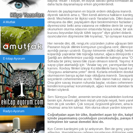
başına “insan” ı koyan, en büyük davası gönül kırmadan ada
daha fazla dayanamayıp erken göçenlerdendi.
Annem de paylaşmanın en büyük erdem olduğuna inanırdı. 
diyerek takılırdı ama o, “Ben kendi aklımca halkların kardeşl
derdi. Mezhebince bir ilişkisi vardı Yaradan’ıyla. Dilini dua
A Mutfak
olmayana da diler, paylaşalım diye beslenmemize fazladan y
diyemezsiniz belki ama vatanına ve milletine derin bir sevgi 
okunurken oturma odasının ortasında hizaya sokar, bir a
kuzusu boyundan büyük tüfek taşıyor” diye gözleri dolardı.
oyuncularının düşmesine bile kıyamaz, “iyi oynayan kazans
Her nerede dini, dili, rengi,ırkı yüzünden zulme uğrayan birin
Pastanın büyük dilimini komşunun çocuğuna verir, dilenciye,
ayırdığı parayı uzatırdı. Eşyayı kimsenin mülkü değil, herk
kopardığı yapraklar bile toprağa tutunur, ağaca dönüşürdü 
Şairliği anı defterlerimize yazdığı manilerde kalmıştı ama 
E-kitap Ayorum
Sofrada bir pirinç tanesi bile ziyan olmasın isterdi. Yaşımız 
sayıp çöpe atamadığı için “Analar taş yer, yarımşardan beş
karnını. Kovboy filmleri izleyip Kızılderililerle barış hayali 
“Duygusu anlamama yeter” derdi. Kızlarla erkeklerin dostluk 
oturmasının barışa açılan kapı olduğuna inanırdı. Savaşanla
seçenlerin cehennemine acırdı. Haklı olanın haksız olana ş
Ona göre savaş insanın ruhunda başlar, vicdanı cehennem y
kendini koruyamaz korunmalıydı, ağacı kesmek idamdan fark
filmleri söylerdi.
Sırrı Süreyya Önder, annemin tersine mücadeleden korkmaya
benim için. Annem gibi hem mizah yönüyle neşeli, hem yanık 
hem de çok sevilen. Çok sosyal, özgüvenli görünen, ama ke
Unutmaz ama kin tutmaz. Kim olursa olsun yardım isteyeni 
Radyo Ayorum
Coğrafyaları aşan bir ülke, ibadetleri aşan bir din, kalı
içinde yaşanmamış çocukluğun çocuksuluğu, paraya ih
birleştiren bir sanat demekti ikisi de.
Kızı Ceren kardeşimi çok iyi anlıyorum. Ben de genç yaşın
ağlardım. Hastalıklarına rağmen torunlarının düğününe yeti