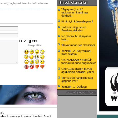
yazımı, paylaşmak istedim. İnfo adresine
"Ağlayan Çocuk"
tablosunun inanılmaz
öyküsü...
Kimin için küreselleşme !
Sikkenin doğusu ve
Anadolu sikkeleri
Ne olacak bu dünyanın
hali...
'Hayatımdan şiir eksilemez'
Simge Ekle
Yezidilik -2- Bayramları,
Kast Sistemi
"SON AKŞAM YEMEĞİ"
tablosu üzerine düşünceler.
Che Guevara'nın büyük
aşkı Aleida anılarını yazdı...
Türkiye'de hangi ilde kaç
çingene var?
Yezidilik -1- Doğuşu
erden 'kuşatmaya kuşatma' hamlesi: Suudi