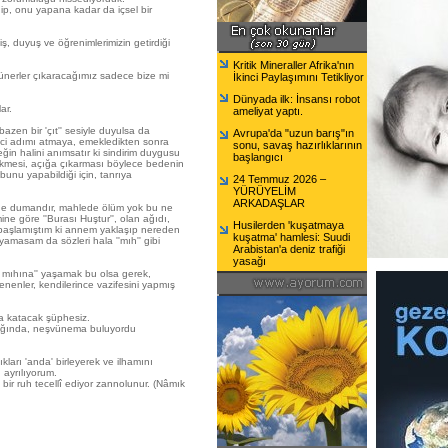
dip, onu yapana kadar da içsel bir
, duyuş ve öğrenimlerimizin getirdiği
Kritik Mineraller Afrika'nın
hünerler çıkaracağımız sadece bize mi
İkinci Paylaşımını Tetikliyor
Dünyada ilk: İnsansı robot
ar.
ameliyat yaptı.
azen bir 'çıt'' sesiyle duyulsa da
Avrupa'da "uzun barış"ın
kinci adımı atmaya, emekledikten sonra
sonu, savaş hazırlıklarının
in halini anımsatır ki sindirim duygusu
başlangıcı
dökmesi, açığa çıkarması böylece bedenin
unu yapabildiği için, tanrıya
24 Temmuz 2026 –
YÜRÜYELİM
ARKADAŞLAR
 ne dumandır, mahlede ölüm yok bu ne
mine göre ''Burası Huştur'', olan ağıdı,
Husilerden 'kuşatmaya
başlamıştım ki annem yaklaşıp nereden
kuşatma' hamlesi: Suudi
yamasam da sözleri hala ''mıh'' gibi
Arabistan'a deniz trafiği
yasağı
mıhına'' yaşamak bu olsa gerek,
enenler, kendilerince vazifesini yapmış
na katacak şüphesiz.
ışığında, neşvünema buluyordu
lıkları 'anda' birleyerek ve ilhamını
n ayrılıyorum.
ir ruh tecellî ediyor zannolunur. (Nâmık