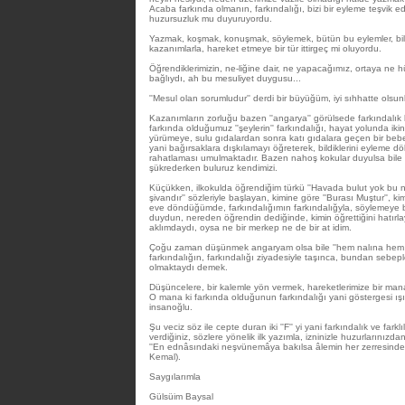
Acaba farkında olmanın, farkındalığı, bizi bir eyleme teşvik e
huzursuzluk mu duyuruyordu.
Yazmak, koşmak, konuşmak, söylemek, bütün bu eylemler, biliş
kazanımlarla, hareket etmeye bir tür ittirgeç mi oluyordu.
Öğrendiklerimizin, ne-liğine dair, ne yapacağımız, ortaya ne 
bağlıydı, ah bu mesuliyet duygusu...
''Mesul olan sorumludur'' derdi bir büyüğüm, iyi sıhhatte olsunl
Kazanımların zorluğu bazen ''angarya'' görülsede farkındalık b
farkında olduğumuz ''şeylerin'' farkındalığı, hayat yolunda i
yürümeye, sulu gıdalardan sonra katı gıdalara geçen bir bebeğ
yani bağırsaklara dışkılamayı öğreterek, bildiklerini eyleme 
rahatlaması umulmaktadır. Bazen nahoş kokular duyulsa bile b
şükrederken buluruz kendimizi.
Küçükken, ilkokulda öğrendiğim türkü ''Havada bulut yok bu
şivandır'' sözleriyle başlayan, kimine göre ''Burası Muştur'', ki
eve döndüğümde, farkındalığımın farkındalığyla, söylemeye 
duydun, nereden öğrendin dediğinde, kimin öğrettiğini hatırla
aklımdaydı, oysa ne bir merkep ne de bir at idim.
Çoğu zaman düşünmek angaryam olsa bile ''hem nalına hem 
farkındalığın, farkındalığı ziyadesiyle taşınca, bundan sebepl
olmaktaydı demek.
Düşüncelere, bir kalemle yön vermek, hareketlerimize bir ma
O mana ki farkında olduğunun farkındalığı yani göstergesi 
insanoğlu.
Şu veciz söz ile cepte duran iki ''F'' yi yani farkındalık ve farklı
verdiğiniz, sözlere yönelik ilk yazımla, izninizle huzurlarınızda
''En ednâsındaki neşvünemâya bakılsa âlemin her zerresinde b
Kemal).
Saygılarımla
Gülsüim Baysal