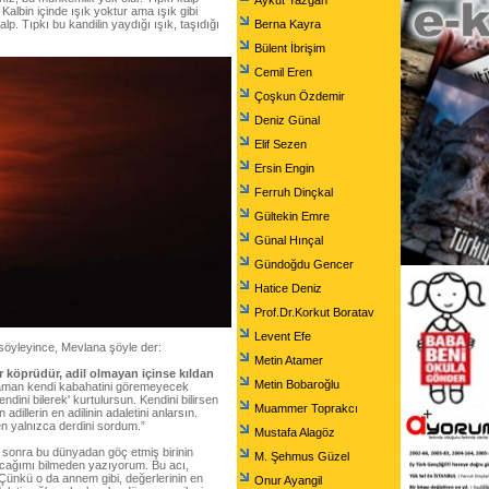
Aykut Yazgan
Kalbin içinde ışık yoktur ama ışık gibi
lp. Tıpkı bu kandilin yaydığı ışık, taşıdığı
Berna Kayra
Bülent İbrişim
Cemil Eren
Çoşkun Özdemir
Deniz Günal
Elif Sezen
Ersin Engin
Ferruh Dinçkal
Gültekin Emre
Günal Hınçal
Gündoğdu Gencer
Hatice Deniz
Prof.Dr.Korkut Boratav
Levent Efe
 söyleyince, Mevlana şöyle der:
Metin Atamer
r köprüdür, adil olmayan içinse kıldan
Metin Bobaroğlu
zaman kendi kabahatini göremeyecek
ndini bilerek' kurtulursun. Kendini bilirsen
Muammer Toprakcı
en adillerin en adilinin adaletini anlarsın.
n yalnızca derdini sordum.”
Mustafa Alagöz
sonra bu dünyadan göç etmiş birinin
M. Şehmus Güzel
cağımı bilmeden yazıyorum. Bu acı,
ünkü o da annem gibi, değerlerinin en
Onur Ayangil