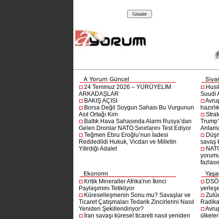
24 Temmuz 2026 – YÜRÜYELİM
Husi
ARKADAŞLAR
Suudi A
BAKIŞ AÇISI
Avru
Borsa Değil Soygun Sahası Bu Vurgunun
hazırlı
Asıl Ortağı Kim
Stra
Baltık Hava Sahasında Alarm Rusya’dan
Trump'ı
Gelen Dronlar NATO Sınırlarını Test Ediyor
Anlam
Teğmen Ebru Eroğlu’nun İadesi
Düşm
Reddedildi Hukuk, Vicdan ve Milletin
savaş 
Yitirdiği Adalet
NATO
yorumu
fazlasıd
Kritik Mineraller Afrika'nın İkinci
DSÖ’
Paylaşımını Tetikliyor
yerleşe
Küreselleşmenin Sonu mu? Savaşlar ve
Zulü
Ticaret Çatışmaları Tedarik Zincirlerini Nasıl
Radika
Yeniden Şekillendiriyor?
Avru
İran savaşı küresel ticareti nasıl yeniden
ülkeler