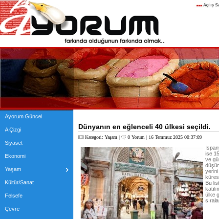
Ayorum Güncel
Dünyanın en eğlenceli 40 ülkesi seçildi.
A Çizgi
Kategori:
Yaşam
|
0 Yorum
| 16 Temmuz 2025 00:37:09
Siyaset
İspany
ise 1
Ekonomi
ve gü
düşün
Yaşam
yerin
kürese
Kültür/Sanat
Bu lis
katıl
ülke 
Felsefe
sırala
Çevre