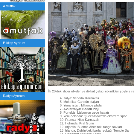
A Mutfak
E-kitap Ayorum
İlk 20'deki diğer ülkeler ve dikkat çekici etkinlikleri şöyle sır
Radyo Ayorum
4. İtalya: Venedik Karnavalı
5. Meksika: Cancún plajları
6. Yunanistan: Mikonos plajları
7. Avustralya: Bondi Plajı
8. Portekiz: Lizbon'un gece hayatı
9. Yeni Zelanda: Queenstown'da ekstrem spor
10. Fransa: Nice Karnavalı
11. Hollanda: Kral Günü
12. Arjantin: Buenos Aires'teki tango şovları
13. İrlanda: Dublin'deki barlar sokağı Temple Bar