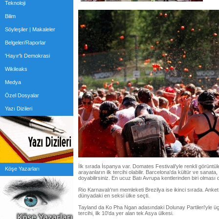
Teknoloji
Bilim
Söyleşiler | Makaleler
Belgeler/Raporlar
'Hayır'lı Demokrasi
Wikileaks
Medya
Özel Dosyalar
Yazı Dizileri
İlk sırada İspanya var. Domates Festivali'yle renkli görüntü
Köşe Yazarları
arayanların ilk tercihi olabilir. Barcelona'da kültür ve sanat
doyabilirsiniz. En ucuz Batı Avrupa kentlerinden biri olması d
Rio Karnavalı'nın memleketi Brezilya ise ikinci sırada. Anke
dünyadaki en seksi ülke seçti.
Tayland da Ko Pha Ngan adasındaki Dolunay Partileri'yle üçü
tercihi, ilk 10'da yer alan tek Asya ülkesi.