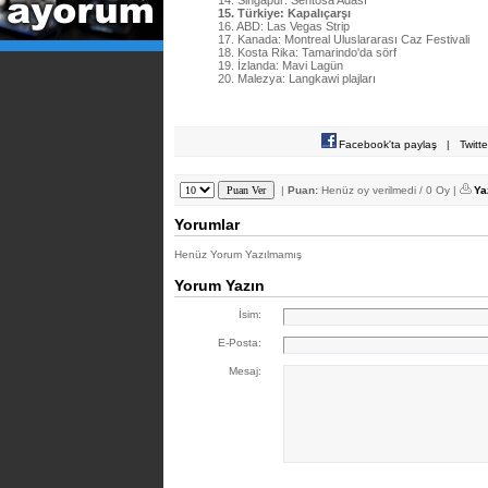
14. Singapur: Sentosa Adası
15. Türkiye: Kapalıçarşı
16. ABD: Las Vegas Strip
17. Kanada: Montreal Uluslararası Caz Festivali
18. Kosta Rika: Tamarindo'da sörf
19. İzlanda: Mavi Lagün
20. Malezya: Langkawi plajları
Facebook'ta paylaş
|
Twitt
|
Puan:
Henüz oy verilmedi / 0 Oy |
Ya
Yorumlar
Henüz Yorum Yazılmamış
Yorum Yazın
İsim:
E-Posta:
Mesaj: