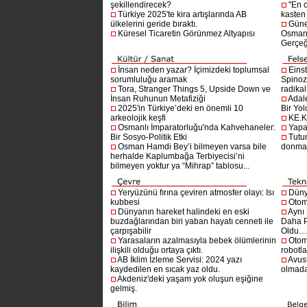
şekillendirecek?
"En 
Türkiye 2025'te kira artışlarında AB
kasten
ülkelerini geride bıraktı.
Güne
Küresel Ticaretin Görünmez Altyapısı
Osmanlı
Gerçeğ
İnsan neden yazar? İçimizdeki toplumsal
Einst
sorumluluğu aramak
Spinoz
Tora, Stranger Things 5, Upside Down ve
radikal 
İnsan Ruhunun Metafiziği
Adal
2025'in Türkiye’deki en önemli 10
Bir Yol
arkeolojik keşfi
KE.K
Osmanlı İmparatorluğu'nda Kahvehaneler:
Yapa
Bir Sosyo-Politik Etki
Tutu
Osman Hamdi Bey’i bilmeyen varsa bile
donma
herhalde Kaplumbağa Terbiyecisi’ni
bilmeyen yoktur ya “Mihrap” tablosu...
Yeryüzünü fırına çeviren atmosfer olayı: Isı
Dünya
kubbesi
Otom
Dünyanın hareket halindeki en eski
Aynı
buzdağlarından biri yaban hayatı cenneti ile
Daha P
çarpışabilir
Oldu
Yarasaların azalmasıyla bebek ölümlerinin
Otom
ilişkili olduğu ortaya çıktı.
robotl
AB İklim İzleme Servisi: 2024 yazı
Avust
kaydedilen en sıcak yaz oldu.
olmad
Akdeniz'deki yaşam yok oluşun eşiğine
gelmiş.