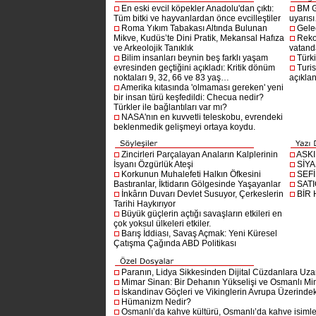
En eski evcil köpekler Anadolu'dan çıktı:
BM G
Tüm bitki ve hayvanlardan önce evcilleştiler
uyarıs
Roma Yıkım Tabakası Altında Bulunan
Gelec
Mikve, Kudüs’te Dini Pratik, Mekansal Hafıza
Reko
ve Arkeolojik Tanıklık
vatanda
Bilim insanları beynin beş farklı yaşam
Türki
evresinden geçtiğini açıkladı: Kritik dönüm
Turis
noktaları 9, 32, 66 ve 83 yaş…
açıklan
Amerika kıtasında 'olmaması gereken' yeni
bir insan türü keşfedildi: Checua nedir?
Türkler ile bağlantıları var mı?
NASA'nın en kuvvetli teleskobu, evrendeki
beklenmedik gelişmeyi ortaya koydu.
Zincirleri Parçalayan Anaların Kalplerinin
ASK
İsyanı Özgürlük Ateşi
SİYA
Korkunun Muhalefeti Halkın Öfkesini
SEF
Bastıranlar, İktidarın Gölgesinde Yaşayanlar
SAT
İnkârın Duvarı Devlet Susuyor, Çerkeslerin
BİR
Tarihi Haykırıyor
Büyük güçlerin açtığı savaşların etkileri en
çok yoksul ülkeleri etkiler.
Barış İddiası, Savaş Açmak: Yeni Küresel
Çatışma Çağında ABD Politikası
Paranın, Lidya Sikkesinden Dijital Cüzdanlara Uza
Mimar Sinan: Bir Dehanın Yükselişi ve Osmanlı Mim
İskandinav Göçleri ve Vikinglerin Avrupa Üzerindeki
Hümanizm Nedir?
Osmanlı’da kahve kültürü, Osmanlı’da kahve isimler