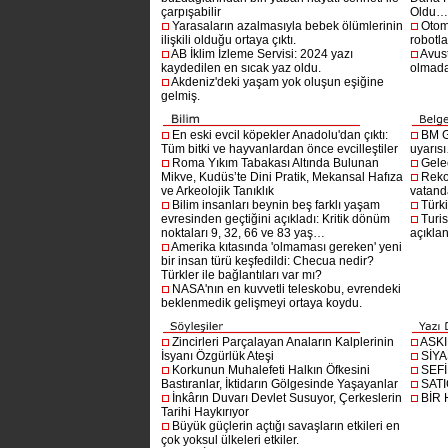
çarpışabilir
Oldu
Yarasaların azalmasıyla bebek ölümlerinin
Otom
ilişkili olduğu ortaya çıktı.
robotl
AB İklim İzleme Servisi: 2024 yazı
Avust
kaydedilen en sıcak yaz oldu.
olmad
Akdeniz'deki yaşam yok oluşun eşiğine
gelmiş.
En eski evcil köpekler Anadolu'dan çıktı:
BM G
Tüm bitki ve hayvanlardan önce evcilleştiler
uyarıs
Roma Yıkım Tabakası Altında Bulunan
Gelec
Mikve, Kudüs’te Dini Pratik, Mekansal Hafıza
Reko
ve Arkeolojik Tanıklık
vatanda
Bilim insanları beynin beş farklı yaşam
Türki
evresinden geçtiğini açıkladı: Kritik dönüm
Turis
noktaları 9, 32, 66 ve 83 yaş…
açıklan
Amerika kıtasında 'olmaması gereken' yeni
bir insan türü keşfedildi: Checua nedir?
Türkler ile bağlantıları var mı?
NASA'nın en kuvvetli teleskobu, evrendeki
beklenmedik gelişmeyi ortaya koydu.
Zincirleri Parçalayan Anaların Kalplerinin
ASK
İsyanı Özgürlük Ateşi
SİYA
Korkunun Muhalefeti Halkın Öfkesini
SEF
Bastıranlar, İktidarın Gölgesinde Yaşayanlar
SAT
İnkârın Duvarı Devlet Susuyor, Çerkeslerin
BİR
Tarihi Haykırıyor
Büyük güçlerin açtığı savaşların etkileri en
çok yoksul ülkeleri etkiler.