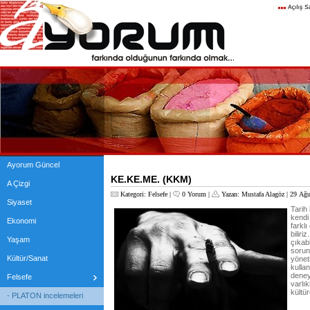
Ayorum Güncel
KE.KE.ME. (KKM)
A Çizgi
Kategori:
Felsefe
|
0 Yorum
|
Yazan:
Mustafa Alagöz
| 29 Ağu
Siyaset
Tarih 
kendi 
Ekonomi
farkl
biliri
Yaşam
çıkab
sorun
Kültür/Sanat
yöneti
kulla
deney
Felsefe
varlı
kültür
- PLATON incelemeleri