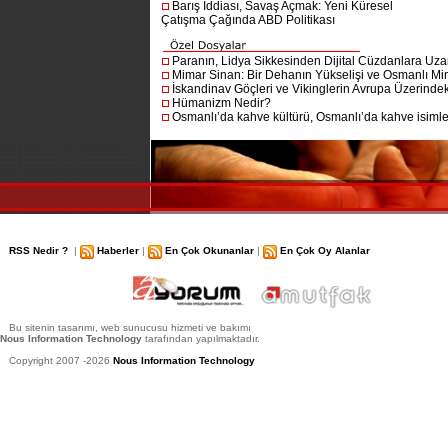
Barış İddiası, Savaş Açmak: Yeni Küresel
Çatışma Çağında ABD Politikası
Paranın, Lidya Sikkesinden Dijital Cüzdanlara Uza
Mimar Sinan: Bir Dehanın Yükselişi ve Osmanlı Mim
İskandinav Göçleri ve Vikinglerin Avrupa Üzerindeki
Hümanizm Nedir?
Osmanlı’da kahve kültürü, Osmanlı’da kahve isimler
RSS Nedir ?
|
Haberler
|
En Çok Okunanlar
|
En Çok Oy Alanlar
Bu sitenin tasarımı, web sunucusu hizmeti ve bakımı
Nous Information Technology
tarafından yapılmaktadır.
Copyright 2007 -2026
Nous Information Technology