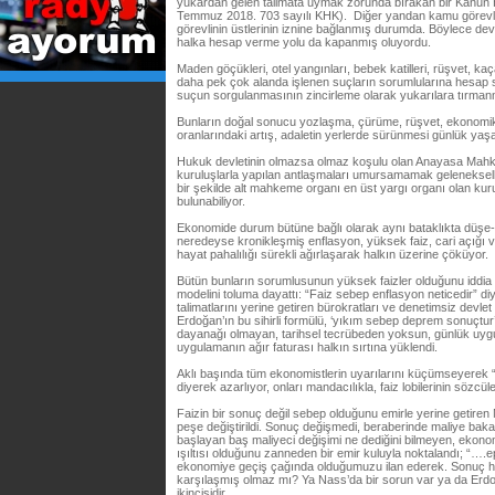
yukardan gelen talimata uymak zorunda bırakan bir Kanun
Temmuz 2018. 703 sayılı KHK). Diğer yandan kamu görevliler
görevlinin üstlerinin iznine bağlanmış durumda. Böylece devl
halka hesap verme yolu da kapanmış oluyordu.
Maden göçükleri, otel yangınları, bebek katilleri, rüşvet, kaça
daha pek çok alanda işlenen suçların sorumlularına hesap s
suçun sorgulanmasının zincirleme olarak yukarılara tırman
Bunların doğal sonucu yozlaşma, çürüme, rüşvet, ekonomik 
oranlarındaki artış, adaletin yerlerde sürünmesi günlük yaş
Hukuk devletinin olmazsa olmaz koşulu olan Anayasa Mahke
kuruluşlarla yapılan antlaşmaları umursamamak geleneksell
bir şekilde alt mahkeme organı en üst yargı organı olan 
bulunabiliyor.
Ekonomide durum bütüne bağlı olarak aynı bataklıkta düşe-
neredeyse kronikleşmiş enflasyon, yüksek faiz, cari açığı ve
hayat pahalılığı sürekli ağırlaşarak halkın üzerine çöküyor.
Bütün bunların sorumlusunun yüksek faizler olduğunu iddia
modelini toluma dayattı: “Faiz sebep enflasyon neticedir” diy
talimatlarını yerine getiren bürokratları ve denetimsiz devl
Erdoğan’ın bu sihirli formülü, ‘yıkım sebep deprem sonuçtur’,
dayanağı olmayan, tarihsel tecrübeden yoksun, günlük uyg
uygulamanın ağır faturası halkın sırtına yüklendi.
Aklı başında tüm ekonomistlerin uyarılarını küçümseyerek
diyerek azarlıyor, onları mandacılıkla, faiz lobilerinin sözcüle
Faizin bir sonuç değil sebep olduğunu emirle yerine getiren
peşe değiştirildi. Sonuç değişmedi, beraberinde maliye bakanl
başlayan baş maliyeci değişimi ne dediğini bilmeyen, ekono
ışıltısı olduğunu zanneden bir emir kuluyla noktalandı; “….e
ekonomiye geçiş çağında olduğumuzu ilan ederek. Sonuç h
karşılaşmış olmaz mı? Ya Nass’da bir sorun var ya da Erd
ikincisidir.