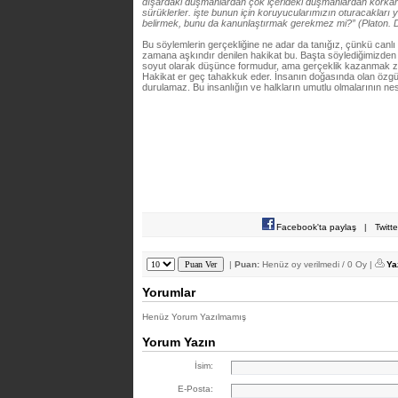
dışardaki düşmanlardan çok içerideki düşmanlardan korkarla
sürüklerler. işte bunun için koruyucularımızın oturacakları 
belirmek, bunu da kanunlaştırmak gerekmez mi?” (Platon. D
Bu söylemlerin gerçekliğine ne adar da tanığız, çünkü canlı 
zamana aşkındır denilen hakikat bu. Başta söylediğimizden 
soyut olarak düşünce formudur, ama gerçeklik kazanmak zor
Hakikat er geç tahakkuk eder. İnsanın doğasında olan özg
durulamaz. Bu insanlığın ve halkların umutlu olmalarının nesn
Facebook'ta paylaş
|
Twitt
|
Puan:
Henüz oy verilmedi / 0 Oy |
Ya
Yorumlar
Henüz Yorum Yazılmamış
Yorum Yazın
İsim:
E-Posta: