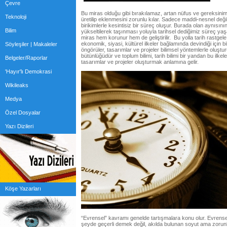
Çevre
Bu miras olduğu gibi bırakılamaz, artan nüfus ve gereksiniml
Teknoloji
üretilip eklenmesini zorunlu kılar. Sadece maddi-nesnel deği
birikimlerle kesintisiz bir süreç oluşur. Burada olan aynısının 
Bilim
yükseltilerek taşınması yoluyla tarihsel dediğimiz süreç yaş
miras hem korunur hem de geliştirilir. Bu yolla tarih rastgel
ekonomik, siyasi, kültürel ilkeler bağlamında devindiği için bi
Söyleşiler | Makaleler
öngörüler, tasarımlar ve projeler bilimsel yöntemlerle oluşturu
bütünlüğüdür ve toplum bilimi, tarih bilimi bir yandan bu ilkel
Belgeler/Raporlar
tasarımlar ve projeler oluşturmak anlamına gelir.
'Hayır'lı Demokrasi
Wikileaks
Medya
Özel Dosyalar
Yazı Dizileri
Köşe Yazarları
“Evrensel” kavramı genelde tartışmalara konu olur. Evren
şeyde geçerli demek değil, akılda bulunan soyut ama zoru