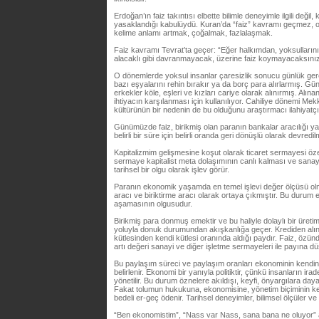
Erdoğan’ın faiz takıntısı elbette bilimle deneyimle ilgili değil
yasaklandığı kabulüydü. Kuran’da “faiz” kavramı geçmez, on
kelime anlamı artmak, çoğalmak, fazlalaşmak.
Faiz kavramı Tevrat’ta geçer: “Eğer halkımdan, yoksullarını
alacaklı gibi davranmayacak, üzerine faiz koymayacaksınız
O dönemlerde yoksul insanlar çaresizlik sonucu günlük gerek
bazı eşyalarını rehin bırakır ya da borç para alırlarmış. 
erkekler köle, eşleri ve kızları cariye olarak alınırmış. Alına
ihtiyacın karşılanması için kullanılıyor. Cahiliye dönemi Mekk
kültürünün bir nedenin de bu olduğunu araştırmacı ilahiyatçıla
Günümüzde faiz, birikmiş olan paranın bankalar aracılığı yas
belirli bir süre için belirli oranda geri dönüşlü olarak devredi
Kapitalizmim gelişmesine koşut olarak ticaret sermayesi özer
sermaye kapitalist meta dolaşımının canlı kalması ve sanayi 
tarihsel bir olgu olarak işlev görür.
Paranın ekonomik yaşamda en temel işlevi değer ölçüsü ol
aracı ve biriktirme aracı olarak ortaya çıkmıştır. Bu durum 
aşamasının olgusudur.
Birikmiş para donmuş emektir ve bu haliyle dolaylı bir üreti
yoluyla donuk durumundan akışkanlığa geçer. Krediden alına
kütlesinden kendi kütlesi oranında aldığı paydır. Faiz, ö
artı değeri sanayi ve diğer işletme sermayeleri ile payına dü
Bu paylaşım süreci ve paylaşım oranları ekonominin kendine 
belirlenir. Ekonomi bir yanıyla politiktir, çünkü insanların irad
yönetilir. Bu durum öznelere akıldışı, keyfi, önyargılara da
Fakat tolumun hukukuna, ekonomisine, yönetim biçiminin ke
bedeli er-geç ödenir. Tarihsel deneyimler, bilimsel ölçüler ve 
“Ben ekonomistim”, “Nass var Nass, sana bana ne oluyor” a