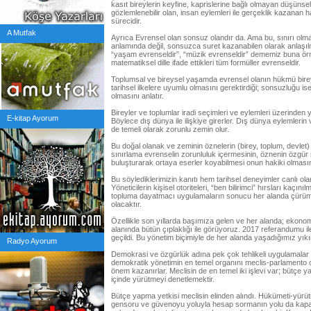
kasıt bireylerin keyfine, kaprislerine bağlı olmayan düşünse
gözlemlenebilir olan, insan eylemleri ile gerçeklik kazanan h
sürecidir.
A Mutfak
Ayrıca Evrensel olan sonsuz olandır da. Ama bu, sınırı olm
anlamında değil, sonsuzca suret kazanabilen olarak anlaşılma
“yaşam evrenseldir”, “müzik evrenseldir” dememiz buna örnekt
matematiksel dille ifade ettikleri tüm formüller evrenseldir.
Toplumsal ve bireysel yaşamda evrensel olanın hükmü bireyl
tarihsel ilkelere uyumlu olmasını gerektirdiği; sonsuzluğu 
olmasını anlatır.
Bireyler ve toplumlar iradi seçimleri ve eylemleri üzerinden
E-kitap Ayorum
Böylece dış dünya ile ilişkiye girerler. Dış dünya eylemler
de temeli olarak zorunlu zemin olur.
Bu doğal olanak ve zeminin öznelerin (birey, toplum, devlet) 
sınırlama evrenselin zorunluluk içermesinin, öznenin özgür 
buluşturarak ortaya eserler koyabilmesi onun hakiki olmasın
Bu söylediklerimizin kanıtı hem tarihsel deneyimler canlı o
Yöneticilerin kişisel otoriteleri, “ben bilirimci” hırsları kaçı
topluma dayatmacı uygulamaların sonucu her alanda çürüme,
olacaktır.
Özellikle son yıllarda başımıza gelen ve her alanda; ekonomi,
alanında bütün çıplaklığı ile görüyoruz. 2017 referandumu
geçildi. Bu yönetim biçimiyle de her alanda yaşadığımız yıkı
Radyo Ayorum
Demokrasi ve özgürlük adına pek çok tehlikeli uygulamala
demokratik yönetimin en temel organını meclis-parlamento olu
önem kazanırlar. Meclisin de en temel iki işlevi var; bütç
içinde yürütmeyi denetlemektir.
Bütçe yapma yetkisi meclisin elinden alındı. Hükümeti-yür
gensoru ve güvenoyu yoluyla hesap sormanın yolu da kapand