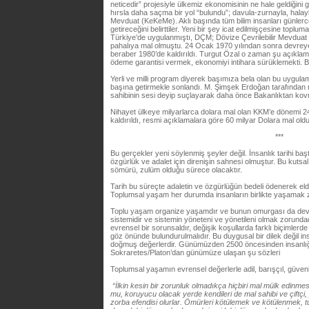
neticedir” projesiyle ülkemiz ekonomisinin ne hale geldiğini g
hırsla daha saçma bir yol “bulundu”; davula-zurnayla, hala
Mevduat (KeKeMe). Aklı başında tüm bilim insanları günlerc
getireceğini belirttiler. Yeni bir şey icat edilmişçesine topl
Türkiye’de uygulanmıştı, DÇM; Dövize Çevrilebilir Mevduat 
pahalıya mal olmuştu. 24 Ocak 1970 yılından sonra devreye
beraber 1980’de kaldırıldı. Turgut Özal o zaman şu açıklama
ödeme garantisi vermek, ekonomiyi intihara sürüklemekti. B
Yerli ve milli program diyerek başımıza bela olan bu uygula
başına getirmekle sonlandı. M. Şimşek Erdoğan tarafından mand
sahibinin sesi deyip suçlayarak daha önce Bakanlıktan ko
Nihayet ülkeye milyarlarca dolara mal olan KKM’e dönemi 2
kaldırıldı, resmi açıklamalara göre 60 milyar Dolara mal oldu
***
Bu gerçekler yeni söylenmiş şeyler değil. İnsanlık tarihi ba
özgürlük ve adalet için direnişin sahnesi olmuştur. Bu kutsal
sömürü, zulüm olduğu sürece olacaktır.
Tarih bu süreçte adaletin ve özgürlüğün bedeli ödenerek elde
Toplumsal yaşam her durumda insanların birlikte yaşamak z
Toplu yaşam organize yaşamdır ve bunun omurgası da devlet
sistemidir ve sistemin yöneteni ve yönetileni olmak zorundad
evrensel bir sorunsaldır, değişik koşullarda farklı biçimlerd
göz önünde bulundurulmalıdır. Bu duygusal bir dilek değil i
doğmuş değerlerdir. Günümüzden 2500 öncesinden insanlığ
Sokraretes/Platon’dan günümüze ulaşan şu sözleri
Toplumsal yaşamın evrensel değerlerle adil, barışçıl, güvenl
“İlkin kesin bir zorunluk olmadıkça hiçbiri mal mülk edinmes
mu, koruyucu olacak yerde kendileri de mal sahibi ve çiftçi
zorba efendisi olurlar. Ömürleri kötülemek ve kötülenmek,