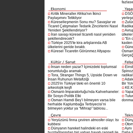
fazlasıd
Kritik Mineraller Afrika'nın İkinci
DSÖ’
Paylaşımını Tetikliyor
yerleşe
Küreselleşmenin Sonu mu? Savaşlar ve
Zulü
Ticaret Çatışmaları Tedarik Zincirlerini Nasıl
Radika
Yeniden Şekillendiriyor?
Avru
İran savaşı küresel ticareti nasıl yeniden
ülkeler
şekillendirecek?
"En 
Türkiye 2025'te kira artışlarında AB
kasten
ülkelerini geride bıraktı.
Güne
Küresel Ticaretin Görünmez Altyapısı
Osmanlı
Gerçeğ
İnsan neden yazar? İçimizdeki toplumsal
Einst
sorumluluğu aramak
Spinoz
Tora, Stranger Things 5, Upside Down ve
radikal 
İnsan Ruhunun Metafiziği
Adal
2025'in Türkiye’deki en önemli 10
Bir Yol
arkeolojik keşfi
KE.K
Osmanlı İmparatorluğu'nda Kahvehaneler:
Yapa
Bir Sosyo-Politik Etki
Tutu
Osman Hamdi Bey’i bilmeyen varsa bile
donma
herhalde Kaplumbağa Terbiyecisi’ni
bilmeyen yoktur ya “Mihrap” tablosu...
Yeryüzünü fırına çeviren atmosfer olayı: Isı
Dünya
kubbesi
Otom
Dünyanın hareket halindeki en eski
Aynı
buzdağlarından biri yaban hayatı cenneti ile
Daha P