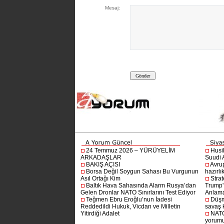
Mesaj:
24 Temmuz 2026 – YÜRÜYELİM
Husi
ARKADAŞLAR
Suudi A
BAKIŞ AÇISI
Avru
Borsa Değil Soygun Sahası Bu Vurgunun
hazırlı
Asıl Ortağı Kim
Stra
Baltık Hava Sahasında Alarm Rusya’dan
Trump'ı
Gelen Dronlar NATO Sınırlarını Test Ediyor
Anlam
Teğmen Ebru Eroğlu’nun İadesi
Düşm
Reddedildi Hukuk, Vicdan ve Milletin
savaş 
Yitirdiği Adalet
NATO
yorumu