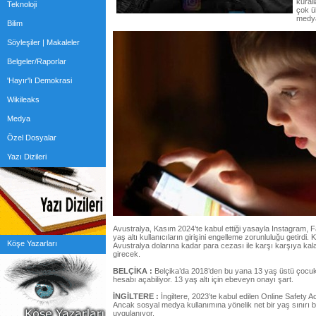
kural
Teknoloji
çok ü
medya
Bilim
Söyleşiler | Makaleler
Belgeler/Raporlar
'Hayır'lı Demokrasi
Wikileaks
Medya
Özel Dosyalar
Yazı Dizileri
Avustralya, Kasım 2024’te kabul ettiği yasayla Instagram, 
yaş altı kullanıcıların girişini engelleme zorunluluğu getirdi. K
Köşe Yazarları
Avustralya dolarına kadar para cezası ile karşı karşıya kala
girecek.
BELÇİKA :
Belçika’da 2018’den bu yana 13 yaş üstü çocu
hesabı açabiliyor. 13 yaş altı için ebeveyn onayı şart.
İNGİLTERE :
İngiltere, 2023’te kabul edilen Online Safety Act
Ancak sosyal medya kullanımına yönelik net bir yaş sınırı b
uygulanıyor.