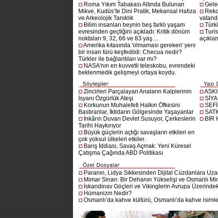
Roma Yıkım Tabakası Altında Bulunan
Gelec
Mikve, Kudüs’te Dini Pratik, Mekansal Hafıza
Reko
ve Arkeolojik Tanıklık
vatanda
Bilim insanları beynin beş farklı yaşam
Türki
evresinden geçtiğini açıkladı: Kritik dönüm
Turis
noktaları 9, 32, 66 ve 83 yaş…
açıklan
Amerika kıtasında 'olmaması gereken' yeni
bir insan türü keşfedildi: Checua nedir?
Türkler ile bağlantıları var mı?
NASA'nın en kuvvetli teleskobu, evrendeki
beklenmedik gelişmeyi ortaya koydu.
Zincirleri Parçalayan Anaların Kalplerinin
ASK
İsyanı Özgürlük Ateşi
SİYA
Korkunun Muhalefeti Halkın Öfkesini
SEF
Bastıranlar, İktidarın Gölgesinde Yaşayanlar
SAT
İnkârın Duvarı Devlet Susuyor, Çerkeslerin
BİR
Tarihi Haykırıyor
Büyük güçlerin açtığı savaşların etkileri en
çok yoksul ülkeleri etkiler.
Barış İddiası, Savaş Açmak: Yeni Küresel
Çatışma Çağında ABD Politikası
Paranın, Lidya Sikkesinden Dijital Cüzdanlara Uza
Mimar Sinan: Bir Dehanın Yükselişi ve Osmanlı Mim
İskandinav Göçleri ve Vikinglerin Avrupa Üzerindeki
Hümanizm Nedir?
Osmanlı’da kahve kültürü, Osmanlı’da kahve isimler