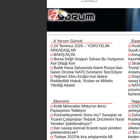
24 Temmuz 2026 – YÜRÜYELİM
Husi
ARKADAŞLAR
Suudi A
BAKIŞ AÇISI
Avru
Borsa Değil Soygun Sahası Bu Vurgunun
hazırlı
Asıl Ortağı Kim
Stra
Baltık Hava Sahasında Alarm Rusya’dan
Trump'ı
Gelen Dronlar NATO Sınırlarını Test Ediyor
Anlam
Teğmen Ebru Eroğlu’nun İadesi
Düşm
Reddedildi Hukuk, Vicdan ve Milletin
savaş 
Yitirdiği Adalet
NATO
yorumu
fazlasıd
Kritik Mineraller Afrika'nın İkinci
DSÖ’
Paylaşımını Tetikliyor
yerleşe
Küreselleşmenin Sonu mu? Savaşlar ve
Zulü
Ticaret Çatışmaları Tedarik Zincirlerini Nasıl
Radika
Yeniden Şekillendiriyor?
Avru
İran savaşı küresel ticareti nasıl yeniden
ülkeler
şekillendirecek?
"En 
Türkiye 2025'te kira artışlarında AB
kasten