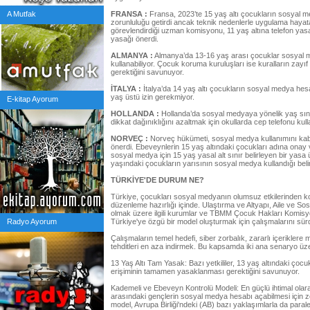
A Mutfak
FRANSA :
Fransa, 2023’te 15 yaş altı çocukların sosyal m
zorunluluğu getirdi ancak teknik nedenlerle uygulama haya
görevlendirdiği uzman komisyonu, 11 yaş altına telefon yasağı
yasağı önerdi.
ALMANYA :
Almanya’da 13-16 yaş arası çocuklar sosyal 
kullanabiliyor. Çocuk koruma kuruluşları ise kuralların zayı
gerektiğini savunuyor.
İTALYA :
İtalya’da 14 yaş altı çocukların sosyal medya hes
yaş üstü izin gerekmiyor.
E-kitap Ayorum
HOLLANDA :
Hollanda’da sosyal medyaya yönelik yaş sını
dikkat dağınıklığını azaltmak için okullarda cep telefonu kul
NORVEÇ :
Norveç hükümeti, sosyal medya kullanımını kab
önerdi. Ebeveynlerin 15 yaş altındaki çocukları adına ona
sosyal medya için 15 yaş yasal alt sınır belirleyen bir yas
yaşındaki çocukların yarısının sosyal medya kullandığı belirt
TÜRKİYE'DE DURUM NE?
Türkiye, çocukları sosyal medyanın olumsuz etkilerinden 
düzenleme hazırlığı içinde. Ulaştırma ve Altyapı, Aile ve Sos
olmak üzere ilgili kurumlar ve TBMM Çocuk Hakları Komisyo
Radyo Ayorum
Türkiye'ye özgü bir model oluşturmak için çalışmalarını sür
Çalışmaların temel hedefi, siber zorbalık, zararlı içeriklere 
tehditleri en aza indirmek. Bu kapsamda iki ana senaryo üz
13 Yaş Altı Tam Yasak: Bazı yetkililer, 13 yaş altındaki çoc
erişiminin tamamen yasaklanması gerektiğini savunuyor.
Kademeli ve Ebeveyn Kontrolü Modeli: En güçlü ihtimal olar
arasındaki gençlerin sosyal medya hesabı açabilmesi için z
model, Avrupa Birliği'ndeki (AB) bazı yaklaşımlarla da paralel