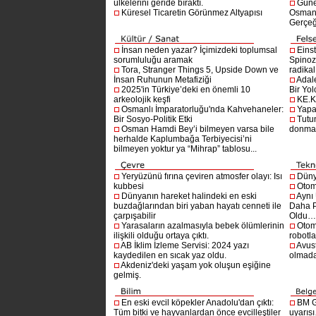
ülkelerini geride bıraktı.
Güne
Küresel Ticaretin Görünmez Altyapısı
Osmanlı
Gerçeğ
İnsan neden yazar? İçimizdeki toplumsal
Einst
sorumluluğu aramak
Spinoz
Tora, Stranger Things 5, Upside Down ve
radikal 
İnsan Ruhunun Metafiziği
Adal
2025'in Türkiye’deki en önemli 10
Bir Yol
arkeolojik keşfi
KE.K
Osmanlı İmparatorluğu'nda Kahvehaneler:
Yapa
Bir Sosyo-Politik Etki
Tutu
Osman Hamdi Bey’i bilmeyen varsa bile
donma
herhalde Kaplumbağa Terbiyecisi’ni
bilmeyen yoktur ya “Mihrap” tablosu...
Yeryüzünü fırına çeviren atmosfer olayı: Isı
Dünya
kubbesi
Otom
Dünyanın hareket halindeki en eski
Aynı
buzdağlarından biri yaban hayatı cenneti ile
Daha P
çarpışabilir
Oldu
Yarasaların azalmasıyla bebek ölümlerinin
Otom
ilişkili olduğu ortaya çıktı.
robotl
AB İklim İzleme Servisi: 2024 yazı
Avust
kaydedilen en sıcak yaz oldu.
olmad
Akdeniz'deki yaşam yok oluşun eşiğine
gelmiş.
En eski evcil köpekler Anadolu'dan çıktı:
BM G
Tüm bitki ve hayvanlardan önce evcilleştiler
uyarıs