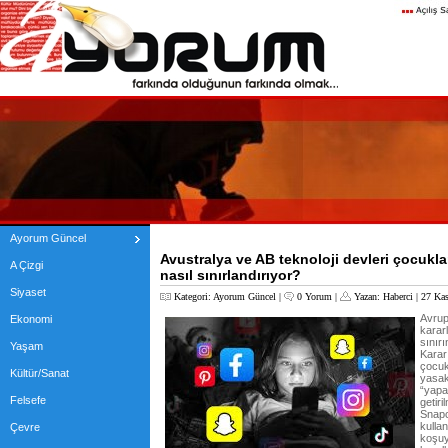
Ayorum Güncel
Avustralya ve AB teknoloji devleri çocukla
A Çizgi
nasıl sınırlandırıyor?
Siyaset
Kategori:
Ayorum Güncel
|
0 Yorum
|
Yazan:
Haberci
| 27 Ka
Avrup
Ekonomi
karar
sınır
Yaşam
Karar
çocuk
Kültür/Sanat
yasak
“yapa
Felsefe
getir
Snapc
kulla
Çevre
koşuy