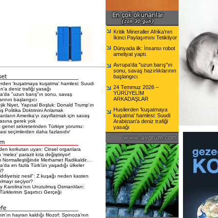
Kritik Mineraller Afrika'nın
İkinci Paylaşımını Tetikliyor
Dünyada ilk: İnsansı robot
ameliyat yaptı.
Avrupa'da "uzun barış"ın
sonu, savaş hazırlıklarının
başlangıcı
erden 'kuşatmaya kuşatma' hamlesi: Suudi
24 Temmuz 2026 –
n'a deniz trafiği yasağı
YÜRÜYELİM
a'da "uzun barış"ın sonu, savaş
ARKADAŞLAR
larının başlangıcı
ejik Niyet, Yapısal Boşluk: Donald Trump'ın
Husilerden 'kuşatmaya
ış Politika Doktrinini Anlamak
kuşatma' hamlesi: Suudi
nların Amerika'yı zayıflatmak için savaş
sına gerek yok
Arabistan'a deniz trafiği
genel sekreterinden Türkiye yorumu:
yasağı
si seçimlerden daha fazlasıdır'
en korkutan uyarı: Cinsel organlara
 'melez' parazit kıta değiştiriyor!
 Normalleştiğinde Merhamet Radikaldir…
a’da en fazla Türk’ün yaşadığı ülkeler
i?
iddiyetsiz nesil": Z kuşağı neden kasten
olmayı seçiyor?
 Karolina'nın Unutulmuş Osmanlıları:
ürklerinin Şaşırtıcı Gerçeği
ein'ın hayran kaldığı filozof: Spinoza'nın