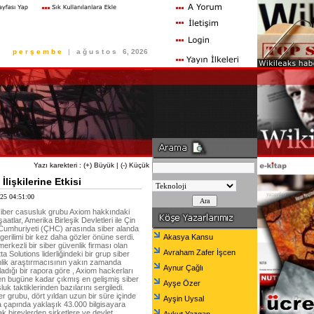
p e r ş e m b e
|
a ğ u s t o s
6, 2026
Yazı karekteri :
(+) Büyük
|
(-) Küçük
işkilerine Etkisi
025 04:51:00
 siber casusluk grubu Axiom hakkındaki
şaatlar, Amerika Birleşik Devletleri ile Çin
Cumhuriyeti (ÇHC) arasında siber alanda
 gerilimi bir kez daha gözler önüne serdi.
Akasya Kansu
erkezli bir siber güvenlik firması olan
Avraham Zafer İşcen
a Solutions liderliğindeki bir grup siber
lik araştırmacısının yakın zamanda
Aynur Çağlı
ladığı bir rapora göre , Axiom hackerları
en bugüne kadar çıkmış en gelişmiş siber
Ayşe Özer
uk taktiklerinden bazılarını sergiledi.
r grubu, dört yıldan uzun bir süre içinde
Ayşin Uysal
 çapında yaklaşık 43.000 bilgisayara
ak bireylerden şirketlere ve devlet