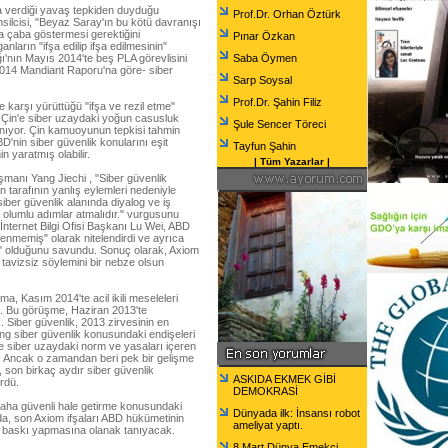
na verdiği yavaş tepkiden duyduğu
Prof.Dr. Orhan Öztürk
msilcisi, "Beyaz Saray'ın bu kötü davranışı
la çaba göstermesi gerektiğini
Pınar Özkan
ların "ifşa edilip ifşa edilmesinin"
ğı'nın Mayıs 2014'te beş PLA görevlisini
Saba Öymen
2014 Mandiant Raporu'na göre- siber
Sarp Soysal
Prof.Dr. Şahin Filiz
e karşı yürüttüğü "ifşa ve rezil etme"
, Çin'e siber uzaydaki yoğun casusluk
Şule Sencer Töreci
lanıyor. Çin kamuoyunun tepkisi tahmin
BD'nin siber güvenlik konularını eşit
Tayfun Şahin
n yaratmış olabilir.
|
Tüm Yazarlar
|
manı Yang Jiechi , "Siber güvenlik
n tarafının yanlış eylemleri nedeniyle
siber güvenlik alanında diyalog ve iş
a olumlu adımlar atmalıdır." vurgusunu
nternet Bilgi Ofisi Başkanı Lu Wei, ABD
lenmemiş" olarak nitelendirdi ve ayrıca
ar" olduğunu savundu. Sonuç olarak, Axiom
tavizsiz söylemini bir nebze olsun
 Kasım 2014'te acil ikili meseleleri
. Bu görüşme, Haziran 2013'te
 Siber güvenlik, 2013 zirvesinin en
ng siber güvenlik konusundaki endişeleri
de siber uzaydaki norm ve yasaları içeren
i. Ancak o zamandan beri pek bir gelişme
le, son birkaç aydır siber güvenlik
ASKIDA EKMEK GİBİ
rdü.
DEMOKRASİ
 daha güvenli hale getirme konusundaki
Dünyada ilk: İnsansı robot
da, son Axiom ifşaları ABD hükümetinin
ameliyat yaptı.
la baskı yapmasına olanak tanıyacak.
8 Mart Dünya Emekçi