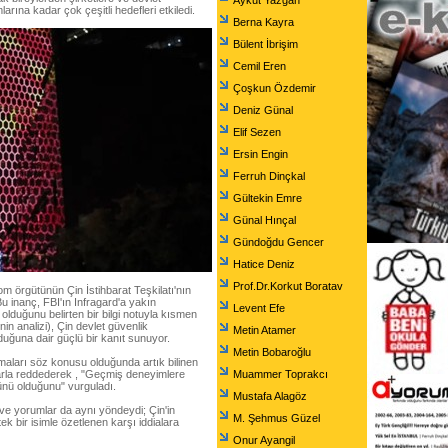
Aykut Yazgan
arına kadar çok çeşitli hedefleri etkiledi.
Berna Kayra
Bülent İbrişim
Cemil Eren
Çoşkun Özdemir
Deniz Günal
Elif Sezen
Ersin Engin
Ferruh Dinçkal
Gültekin Emre
Günal Hınçal
Gündoğdu Gencer
Hatice Deniz
Prof.Dr.Korkut Boratav
iom örgütünün Çin İstihbarat Teşkilatı'nın
Bu inanç, FBI'ın Infragard'a yakın
Levent Efe
olduğunu belirten bir bilgi notuyla kısmen
nin analizi), Çin devlet güvenlik
Metin Atamer
lduğuna dair güçlü bir kanıt sunuyor.
Metin Bobaroğlu
maları söz konusu olduğunda artık bilinen
rarla reddederek , "Geçmiş deneyimlere
Muammer Toprakcı
rünü olduğunu" vurguladı.
Mustafa Alagöz
 ve yorumlar da aynı yöndeydi; Çin'in
M. Şehmus Güzel
k bir isimle özetlenen karşı iddialara
Onur Ayangil