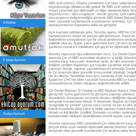
ABD özel sektörü, Obama yönetiminin Çin siber saldırıları
hoşnutsuzluğu defalarca dile getirdi. Bir ABD özel sektör te
ortaya çıkarmak için diplomatik ve diğer alanlarda daha faz
düşünüyorum," diye vurguluyor . Ancak geçmiş, Çinli saldırgan
davranışlarını değiştirmediğini gösterdi. ABD Adalet Bakanlı
siber casusluk suçlamasıyla suçlamasının ardından, Çin -
A Mutfak
operasyonlarının kapsamını daha da genişletti.
Açık kaynaklı istihbarata göre, Novetta raporu, ABD'nin Çin'
kampanyasının dolaylı bir parçası gibi görünüyor. Raporun
faaliyetlerini yavaşlatması için bir sinyal göndermesi amaç
edilebilir olsa da, ifşalar, yakın gelecekte hem Çin hem de A
şartlarda müzakere edebilmesi için geçici bir diplomatik zemi
Novetta raporunun ifşa edilmesinden önce, Çin Devlet Danış
alanında Çin ve ABD arasındaki diyalog ve iş birliği, Amerika
E-kitap Ayorum
zorlukla karşı karşıyadır. Amerikan tarafı, iki ülke arasında 
birliğinin yeniden başlaması için koşullar yaratmak amacıyl
yapmıştı. Ancak, raporun yayınlanmasının ardından Devlet İ
ile Çin arasında siber güvenlik konusundaki diyaloğu "engel
her iki ülkenin "farklılıklar ama aynı zamanda ortak noktal
ifşalarının ÇHC'nin siber casusluk konusunda ABD'ye karşı 
yumuşatmasına neden olduğunu değerlendirmek adildir.
Çin Devlet Başkanı Şi Cinping ve ABD Başkanı Barack Obama,
görüşmek üzere gayriresmî bir görüşme yapmayı planlıyor 
düzenlenen Sunnylands zirvesinin devamı niteliğinde olacak.
tartışmalı konularından biriydi. O dönemde, Başkan Şi Cinpi
"pragmatik bir şekilde" çözme sözü vermiş ve her iki ülke 
hukuki konularda daha yakın iş birliği yapmayı kabul etmişt
olmadı ve ikili ilişkiler, özellikle Snowden sızıntıları nedeniy
Radyo Ayorum
konularındaki etkileşim eksikliğinden önemli ölçüde zarar gö
Novetta raporunun ABD sistemlerini Çin saldırılarına karşı
gerçek etkisi uzun vadede diplomatik alanda önemsiz olsa 
tartışmalı siber güvenlik konularında Çin tarafına daha faz