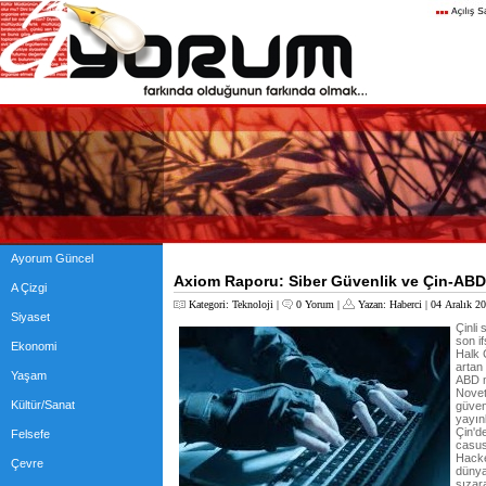
Ayorum Güncel
Axiom Raporu: Siber Güvenlik ve Çin-ABD İl
A Çizgi
Kategori:
Teknoloji
|
0 Yorum
|
Yazan:
Haberci
| 04 Aralık 2
Siyaset
Çinli
son if
Ekonomi
Halk 
artan
Yaşam
ABD m
Novett
Kültür/Sanat
güven
yayın
Çin'd
Felsefe
casusl
Hacke
Çevre
dünya
sızar