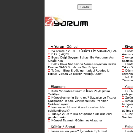
24 Temmuz 2026 – YÜRÜYELİM ARKADAŞLAR
Husil
BAKIŞ AÇISI
Arabista
Borsa Değil Soygun Sahası Bu Vurgunun Asıl
Avrup
Ortağı Kim
hazırlık
Baltık Hava Sahasında Alarm Rusya’dan Gelen
Strat
Dronlar NATO Sınırlarını Test Ediyor
Yıkıcı D
Teğmen Ebru Eroğlu’nun İadesi Reddedildi
Düşma
Hukuk, Vicdan ve Milletin Yitirdiği Adalet
kazanma
NATO 
'Demokra
Kritik Mineraller Afrika'nın İkinci Paylaşımını
DSÖ’d
Tetikliyor
yerleşen
Küreselleşmenin Sonu mu? Savaşlar ve Ticaret
Zulüm
Çatışmaları Tedarik Zincirlerini Nasıl Yeniden
Avrup
Şekillendiriyor?
hangiler
İran savaşı küresel ticareti nasıl yeniden
"En c
şekillendirecek?
gülünç 
Türkiye 2025'te kira artışlarında AB ülkelerini
Güney
geride bıraktı.
Sumter T
Küresel Ticaretin Görünmez Altyapısı
İnsan neden yazar? İçimizdeki toplumsal
Einst