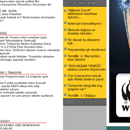
 başınızdan alacak radikal fikri
t Kavramına Filozofların Gözünden Bir
k
"Ağlayan Çocuk"
E.ME. (KKM)
tablosunun inanılmaz
 Zeka Felsefesi
öyküsü...
narak kalmak mı? Bulanmadan donmadan
mı?
Kimin için küreselleşme !
Sikkenin doğusu ve
Anadolu sikkeleri
da ilk: İnsansı robot ameliyat yaptı.
Ne olacak bu dünyanın
bil Teknolojisinin Geleceği
hali...
Ürün Türkiye’de Neden Katbekat Daha
 % 3,279’luk Fark Gündem Oldu…
'Hayatımdan şiir eksilemez'
tiv devi, 2028'den itibaren insansı robotlarla
yapacak.
Yezidilik -2- Bayramları,
alyalı teorik fizikçiler: 'Paradoks olmadan
Kast Sistemi
yolculuğu yapmak mümkün'
"SON AKŞAM YEMEĞİ"
tablosu üzerine düşünceler.
Che Guevara'nın büyük
da Programı'ndan 13 bölgede açlık
aşkı Aleida anılarını yazdı...
…
k 5 yılda sıcaklıklar rekor kıracak!
Türkiye'de hangi ilde kaç
 sayıda ABD'li ülkeyi terk edip
çingene var?
lıktan çıkıyor
e otokratik rejimler arasında
Yezidilik -1- Doğuşu
 sayısını en çok artıran ülkeler açıklandı.
DA EKMEK GİBİ DEMOKRASİ
Sİ AHLAK