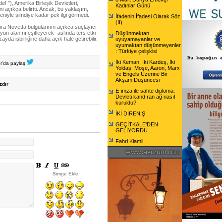
 "), Amerika Birleşik Devletleri,
Kadınlar Günü
ni açıkça belirtti. Ancak, bu yaklaşım,
eniyle şimdiye kadar pek ilgi görmedi.
İfadenin İfadesi Olarak Söz.
(II)
a Novetta bulgularının açıkça suçlayıcı
oyun alanını eşitleyerek- aslında ters etki
Düşünmektan
ayda işbirliğine daha açık hale getirebilir.
uyuyamayanlar ve
uyumaktan düşünmeyenler
: Türkiye çelişkisi
İki Keman, İki Kardeş, İki
er'da paylaş
Yoldaş: Moşe, Aaron, Marx
ve Engels Üzerine Bir
Akşam Düşüncesi
zdır
E-imza ile sahte diploma:
Devleti kandıran ağ nasıl
kuruldu?
İKİ DİRENİŞ
GEÇİTKALE'DEN
GELİYORDU...
Fahri Kiamil
Simge Ekle