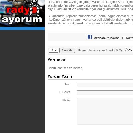
Daha önce de yazdığım gibi (" Harekete Geçme Sırası Çin'de!
Washington'ın siber uzaydaki gerginliği azaltmakla ilgilendiği
büyük ölçüde NSA skandalının yol açtığı diplomatik kriz ned
Bu anlamda, raporun zamanlaması daha uygun olamazdı; zir
niteliğine rağmen, rapor -yukarıda belirtildiği gibi diplomatik 
yaratabilir ve her iki tarafı da önümüzdeki haftalarda siber uz
Facebook'ta paylaş
|
Twitt
|
Puan:
Henüz oy verilmedi / 0 Oy |
Ya
Yorumlar
Henüz Yorum Yazılmamış
Yorum Yazın
İsim:
E-Posta:
Mesaj: