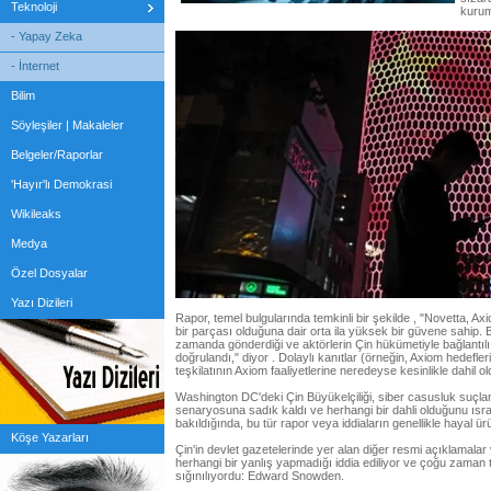
Teknoloji
kuruml
- Yapay Zeka
- İnternet
Bilim
Söyleşiler | Makaleler
Belgeler/Raporlar
'Hayır'lı Demokrasi
Wikileaks
Medya
Özel Dosyalar
Yazı Dizileri
Rapor, temel bulgularında temkinli bir şekilde , "Novetta, Ax
bir parçası olduğuna dair orta ila yüksek bir güvene sahip. 
zamanda gönderdiği ve aktörlerin Çin hükümetiyle bağlantılı 
doğrulandı," diyor . Dolaylı kanıtlar (örneğin, Axiom hedefleri
teşkilatının Axiom faaliyetlerine neredeyse kesinlikle dahil o
Washington DC'deki Çin Büyükelçiliği, siber casusluk suçla
senaryosuna sadık kaldı ve herhangi bir dahli olduğunu ıs
bakıldığında, bu tür rapor veya iddiaların genellikle hayal ü
Köşe Yazarları
Çin'in devlet gazetelerinde yer alan diğer resmi açıklamalar
herhangi bir yanlış yapmadığı iddia ediliyor ve çoğu zaman te
sığınılıyordu: Edward Snowden.