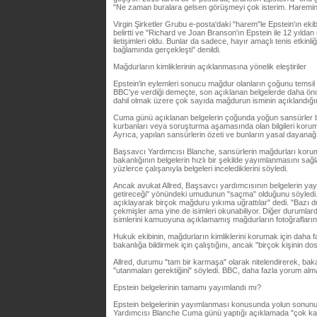
"Ne zaman buralara gelsen görüşmeyi çok isterim. Haremini 
Virgin Şirketler Grubu e-posta'daki "harem"le Epstein'ın ekibi
belirtti ve "Richard ve Joan Branson'ın Epstein ile 12 yıld
iletişimleri oldu. Bunlar da sadece, hayır amaçlı tenis etkinliğ
bağlamında gerçekleşti" denildi.
Mağdurların kimliklerinin açıklanmasına yönelik eleştiriler
Epstein'in eylemleri sonucu mağdur olanların çoğunu temsil 
BBC'ye verdiği demeçte, son açıklanan belgelerde daha ö
dahil olmak üzere çok sayıda mağdurun isminin açıklandığın
Cuma günü açıklanan belgelerin çoğunda yoğun sansürler b
kurbanları veya soruşturma aşamasında olan bilgileri korum
Ayrıca, yapılan sansürlerin özeti ve bunların yasal dayanağın
Başsavcı Yardımcısı Blanche, sansürlerin mağdurları korum
bakanlığının belgelerin hızlı bir şekilde yayımlanmasını sağ
yüzlerce çalışanıyla belgeleri incelediklerini söyledi.
Ancak avukat Allred, Başsavcı yardımcısının belgelerin ya
getireceği" yönündeki umudunun "saçma" olduğunu söyledi. A
açıklayarak birçok mağduru yıkıma uğrattılar" dedi. "Bazı du
çekmişler ama yine de isimleri okunabiliyor. Diğer durumla
isimlerini kamuoyuna açıklamamış mağdurların fotoğraflarını
Hukuk ekibinin, mağdurların kimliklerini korumak için daha 
bakanlığa bildirmek için çalıştığını, ancak "birçok kişinin dos
Allred, durumu "tam bir karmaşa" olarak nitelendirerek, bakan
"utanmaları gerektiğini" söyledi. BBC, daha fazla yorum almak 
Epstein belgelerinin tamamı yayımlandı mı?
Epstein belgelerinin yayımlanması konusunda yolun sonunun
Yardımcısı Blanche Cuma günü yaptığı açıklamada "çok kaps