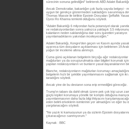
sürecinin sonuna gelindiğini" belirterek ABD Adalet Bakanlığı a
Ancak Demokratlar, bakanlığın çok fazla sayıda belgeyi - m
uygun bir gerekçe göstermeden sakladığını savunmaya de
Thomas Massie ile birlikte Epstein Dosyaları Şeffaflık Ya
Üyesi Ro Khanna temkinli olduğunu söyledi.
"Adalet Bakanlığı 6 milyondan fazla potansiyel olarak yanıtla
ve redaksiyonlardan sonra yalnızca yaklaşık 3,5 milyonunu 
kalanların neden saklandığına dair soru işaretleri yaratıyor.
yayınlamadıklarını yakından inceleyeceğim."
Adalet Bakanlığı, Kongre'den geçen ve Kasım ayında yasala
uyarınca tüm dosyaların açıklanması için belirlenen 19 Aral
yoğun bir inceleme altına alınmıştı.
Cuma günü açıklanan belgelerin birçoğu ağır redaksiyonlar i
mağdurları ya da soruşturulmakta olan bilgileri korumak için 
yapılan redaksiyonların ve bunların yasal dayanaklarının bir 
Blanche, redaksiyonların mağdurları korumayı amaçladığını
belgelerin hızlı bir şekilde yayımlanmasını sağlamak için iki
taradığını söyledi.
Ancak yine de bu destanın sona erip ermediğini göreceğiz.
Trump'ın tabanı da dahil olmak üzere pek çok kişi uzun zama
güçlü kişileri korumaya yönelik bir komplo olduğuna inanıyo
yayımlanmasının daha fazla bilgi ihtiyacını karşılamayacağın
eden belirli erkeklerin isimlerinin yer almadığını ve eğer bu i
yargılanacağını söyledi.
"Ne yazık ki kamuoyunun ya da sizlerin Epstein dosyalarınd
çıkaracağınızı sanmıyorum."
Kaynak : BBC