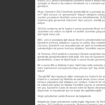
Kasım 2012 tarihli e-postalarda Epstein'in Musk'a adaya heli
sorduğu ve Musk'ın da sadece kendisinin ve o zamanki eşi Ta
görülüyor.
Musk, Epstein'e 2012 Noel'inde gönderdiği bir e-postada da
mı?" diye soruyor ve "gevşemeye" ihtiyacı olduğunu söylüyor
yüzden çocuklarım Noel'den sonra eve döndüklerinde, St Bar
ortamına girip gevşemek istiyorum" diye yazıyor, istediği şe
ekliyor.
2013'ün sonlarına ait bir başka e-posta grubunda Musk ve E
ziyaretten söz ediyor ve lojistik ve tarihler üzerinde çalışıyo
dair hiçbir kanıt yok.
BBC, yeni e-postalarla ilgili olarak Musk'ın şirketlerindeki tem
Epstein'in korkunç iddialarını 'saçma ve yanlış' diye reddetti
sözcüsü, Epstein'in son dosyalarında yer alan ve kendisinin 
yakalandığını da içeren korkunç iddialara "kesinlikle saçma
18 Temmuz 2013 tarihli iki e-postanın Epstein tarafından h
gönderilip gönderilmedikleri belli değil. Her ikisi de Epstei
gönderilirken, Gates ile ilişkili hiçbir e-posta hesabı görün
Bir e-posta Bill ve Melinda Gates Vakfı'ndan istifa mektubu 
seks yapmasının sonuçlarıyla başa çıkması için" ilaç tem
ediyor.
"Sevgili Bill" diye başlayan diğer mektupta ise Gates'in bir a
Gates'in o zamanki eşi Melinda da dahil olmak üzere cinsel 
etmeye çalıştığına dair iddialara yer veriliyor. Gates'in bi
bir yalancıdan gelen bu iddialar kesinlikle saçma ve tamamen 
tek şey, Epstein'in Gates ile devam eden bir ilişkisi olmama
düşürmek ve karalamak için ne kadar ileri gidebileceğidir."
Virgin şirketlerinin sahibi Branson da belgelerde
Belgelerde Virgin şirketlerinin sahibi İngiliz milyarder Sir R
geçiyor. 2013 tarihli bir e-posta'da, Branson Epstein'a "onu