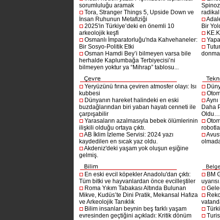
sorumluluğu aramak
Spinoz
Tora, Stranger Things 5, Upside Down ve
radikal 
İnsan Ruhunun Metafiziği
Adal
2025'in Türkiye’deki en önemli 10
Bir Yol
arkeolojik keşfi
KE.K
Osmanlı İmparatorluğu'nda Kahvehaneler:
Yapa
Bir Sosyo-Politik Etki
Tutu
Osman Hamdi Bey’i bilmeyen varsa bile
donma
herhalde Kaplumbağa Terbiyecisi’ni
bilmeyen yoktur ya “Mihrap” tablosu...
Yeryüzünü fırına çeviren atmosfer olayı: Isı
Dünya
kubbesi
Otom
Dünyanın hareket halindeki en eski
Aynı
buzdağlarından biri yaban hayatı cenneti ile
Daha P
çarpışabilir
Oldu
Yarasaların azalmasıyla bebek ölümlerinin
Otom
ilişkili olduğu ortaya çıktı.
robotl
AB İklim İzleme Servisi: 2024 yazı
Avust
kaydedilen en sıcak yaz oldu.
olmad
Akdeniz'deki yaşam yok oluşun eşiğine
gelmiş.
En eski evcil köpekler Anadolu'dan çıktı:
BM G
Tüm bitki ve hayvanlardan önce evcilleştiler
uyarıs
Roma Yıkım Tabakası Altında Bulunan
Gelec
Mikve, Kudüs’te Dini Pratik, Mekansal Hafıza
Reko
ve Arkeolojik Tanıklık
vatanda
Bilim insanları beynin beş farklı yaşam
Türki
evresinden geçtiğini açıkladı: Kritik dönüm
Turis