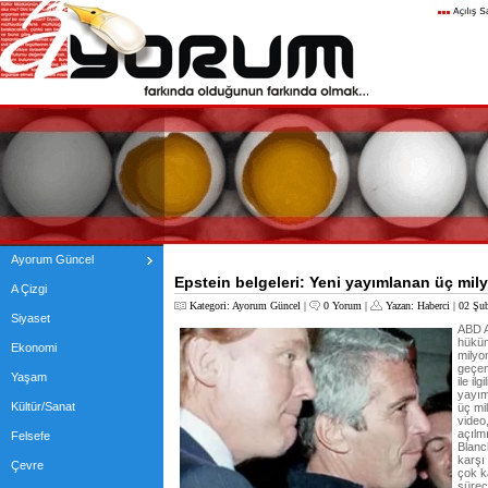
Ayorum Güncel
Epstein belgeleri: Yeni yayımlanan üç mil
A Çizgi
Kategori:
Ayorum Güncel
|
0 Yorum
|
Yazan:
Haberci
| 02 Şu
Siyaset
ABD A
hüküm 
Ekonomi
milyo
geçen
Yaşam
ile il
yayım
Kültür/Sanat
üç mi
video
açılm
Felsefe
Blanc
karşı
Çevre
çok k
sürec