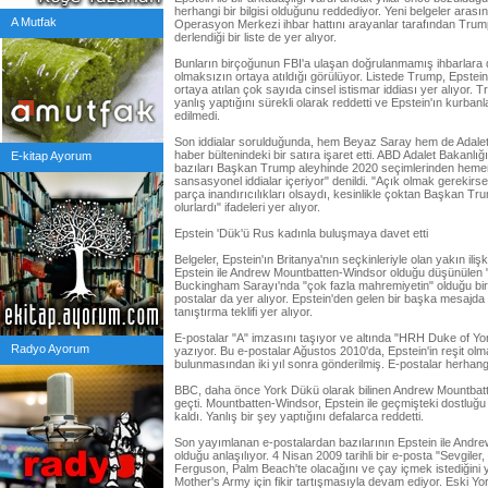
herhangi bir bilgisi olduğunu reddediyor. Yeni belgeler arasın
A Mutfak
Operasyon Merkezi ihbar hattını arayanlar tarafından Trump 
derlendiği bir liste de yer alıyor.
Bunların birçoğunun FBI'a ulaşan doğrulanmamış ihbarlara d
olmaksızın ortaya atıldığı görülüyor. Listede Trump, Epstein 
ortaya atılan çok sayıda cinsel istismar iddiası yer alıyor. Tru
yanlış yaptığını sürekli olarak reddetti ve Epstein'ın kurbanl
edilmedi.
Son iddialar sorulduğunda, hem Beyaz Saray hem de Adalet 
haber bültenindeki bir satıra işaret etti. ABD Adalet Bakanl
E-kitap Ayorum
bazıları Başkan Trump aleyhinde 2020 seçimlerinden hemen
sansasyonel iddialar içeriyor" denildi. "Açık olmak gerekirse, 
parça inandırıcılıkları olsaydı, kesinlikle çoktan Başkan Tru
olurlardı" ifadeleri yer alıyor.
Epstein 'Dük'ü Rus kadınla buluşmaya davet etti
Belgeler, Epstein'ın Britanya'nın seçkinleriyle olan yakın iliş
Epstein ile Andrew Mountbatten-Windsor olduğu düşünülen "D
Buckingham Sarayı'nda "çok fazla mahremiyetin" olduğu b
postalar da yer alıyor. Epstein'den gelen bir başka mesajda
tanıştırma teklifi yer alıyor.
E-postalar "A" imzasını taşıyor ve altında "HRH Duke of York
Radyo Ayorum
yazıyor. Bu e-postalar Ağustos 2010'da, Epstein'in reşit olm
bulunmasından iki yıl sonra gönderilmiş. E-postalar herhangi
BBC, daha önce York Dükü olarak bilinen Andrew Mountbatte
geçti. Mountbatten-Windsor, Epstein ile geçmişteki dostluğ
kaldı. Yanlış bir şey yaptığını defalarca reddetti.
Son yayımlanan e-postalardan bazılarının Epstein ile Andr
olduğu anlaşılıyor. 4 Nisan 2009 tarihli bir e-posta "Sevgiler
Ferguson, Palm Beach'te olacağını ve çay içmek istediğini y
Mother's Army için fikir tartışmasıyla devam ediyor. Eski Y