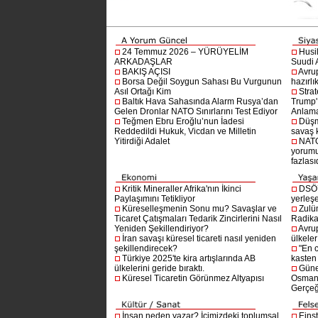
24 Temmuz 2026 – YÜRÜYELİM
Husi
ARKADAŞLAR
Suudi A
BAKIŞ AÇISI
Avru
Borsa Değil Soygun Sahası Bu Vurgunun
hazırlı
Asıl Ortağı Kim
Stra
Baltık Hava Sahasında Alarm Rusya’dan
Trump'ı
Gelen Dronlar NATO Sınırlarını Test Ediyor
Anlam
Teğmen Ebru Eroğlu’nun İadesi
Düşm
Reddedildi Hukuk, Vicdan ve Milletin
savaş 
Yitirdiği Adalet
NATO
yorumu
fazlasıd
Kritik Mineraller Afrika'nın İkinci
DSÖ’
Paylaşımını Tetikliyor
yerleşe
Küreselleşmenin Sonu mu? Savaşlar ve
Zulü
Ticaret Çatışmaları Tedarik Zincirlerini Nasıl
Radika
Yeniden Şekillendiriyor?
Avru
İran savaşı küresel ticareti nasıl yeniden
ülkeler
şekillendirecek?
"En 
Türkiye 2025'te kira artışlarında AB
kasten
ülkelerini geride bıraktı.
Güne
Küresel Ticaretin Görünmez Altyapısı
Osmanlı
Gerçeğ
İnsan neden yazar? İçimizdeki toplumsal
Einst