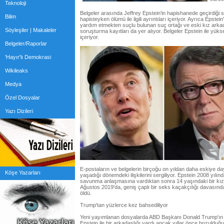
Teknoloji
Belgeler arasında Jeffrey Epstein'in hapishanede geçirdiği sü
Bilim
hapisteyken ölümü ile ilgili ayrıntıları içeriyor. Ayrıca Epste
yardım etmekten suçlu bulunan suç ortağı ve eski kız arka
Söyleşiler | Makaleler
soruşturma kayıtları da yer alıyor. Belgeler Epstein ile yüksek
içeriyor.
Belgeler/Raporlar
'Hayır'lı Demokrasi
Wikileaks
Medya
Özel Dosyalar
Yazı Dizileri
E-postaların ve belgelerin birçoğu on yıldan daha eskiye day
Köşe Yazarları
yaşadığı dönemdeki ilişkilerini sergiliyor. Epstein 2008 yılınd
savunma anlaşmasına vardıktan sonra 14 yaşındaki bir kız
Ağustos 2019'da, geniş çaplı bir seks kaçakçılığı davasınd
öldü.
Trump'tan yüzlerce kez bahsediliyor
Yeni yayımlanan dosyalarda ABD Başkanı Donald Trump'ın a
Epstein ile bir arkadaşlığı vardı ancak yıllar önce bozulduğ