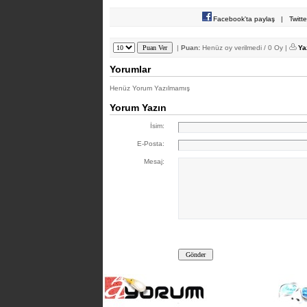
Facebook'ta paylaş
|
Twitt
|
Puan:
Henüz oy verilmedi / 0 Oy |
Ya
Yorumlar
Henüz Yorum Yazılmamış
Yorum Yazın
İsim:
E-Posta:
Mesaj: