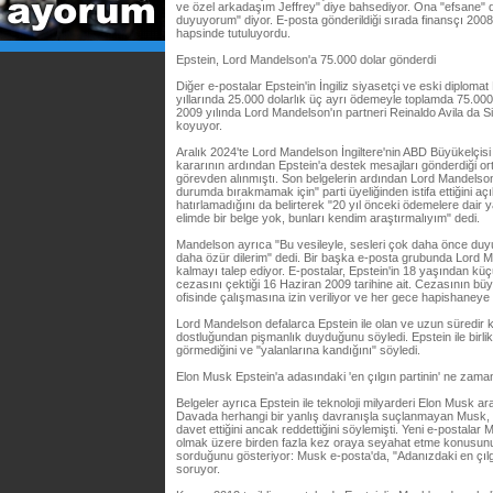
ve özel arkadaşım Jeffrey" diye bahsediyor. Ona "efsane" di
duyuyorum" diyor. E-posta gönderildiği sırada finansçı 2008
hapsinde tutuluyordu.
Epstein, Lord Mandelson'a 75.000 dolar gönderdi
Diğer e-postalar Epstein'in İngiliz siyasetçi ve eski diplo
yıllarında 25.000 dolarlık üç ayrı ödemeyle toplamda 75.000 
2009 yılında Lord Mandelson'ın partneri Reinaldo Avila da Si
koyuyor.
Aralık 2024'te Lord Mandelson İngiltere'nin ABD Büyükelçi
kararının ardından Epstein'a destek mesajları gönderdiği ort
görevden alınmıştı. Son belgelerin ardından Lord Mandelson, 
durumda bırakmamak için" parti üyeliğinden istifa ettiğini a
hatırlamadığını da belirterek "20 yıl önceki ödemelere dair y
elimde bir belge yok, bunları kendim araştırmalıyım" dedi.
Mandelson ayrıca "Bu vesileyle, sesleri çok daha önce duy
daha özür dilerim" dedi. Bir başka e-posta grubunda Lord M
kalmayı talep ediyor. E-postalar, Epstein'in 18 yaşından küçük
cezasını çektiği 16 Haziran 2009 tarihine ait. Cezasının büy
ofisinde çalışmasına izin veriliyor ve her gece hapishaney
Lord Mandelson defalarca Epstein ile olan ve uzun süredi
dostluğundan pişmanlık duyduğunu söyledi. Epstein ile birli
görmediğini ve "yalanlarına kandığını" söyledi.
Elon Musk Epstein'a adasındaki 'en çılgın partinin' ne zama
Belgeler ayrıca Epstein ile teknoloji milyarderi Elon Musk ar
Davada herhangi bir yanlış davranışla suçlanmayan Musk, 
davet ettiğini ancak reddettiğini söylemişti. Yeni e-postalar 
olmak üzere birden fazla kez oraya seyahat etme konusunu 
sorduğunu gösteriyor: Musk e-posta'da, "Adanızdaki en çılg
soruyor.