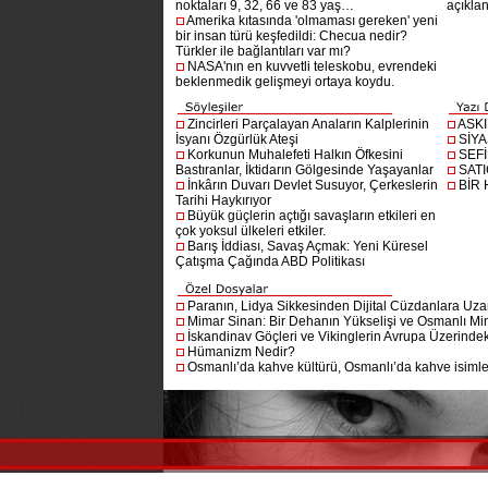
noktaları 9, 32, 66 ve 83 yaş…
açıklan
Amerika kıtasında 'olmaması gereken' yeni
bir insan türü keşfedildi: Checua nedir?
Türkler ile bağlantıları var mı?
NASA'nın en kuvvetli teleskobu, evrendeki
beklenmedik gelişmeyi ortaya koydu.
Zincirleri Parçalayan Anaların Kalplerinin
ASK
İsyanı Özgürlük Ateşi
SİYA
Korkunun Muhalefeti Halkın Öfkesini
SEF
Bastıranlar, İktidarın Gölgesinde Yaşayanlar
SAT
İnkârın Duvarı Devlet Susuyor, Çerkeslerin
BİR
Tarihi Haykırıyor
Büyük güçlerin açtığı savaşların etkileri en
çok yoksul ülkeleri etkiler.
Barış İddiası, Savaş Açmak: Yeni Küresel
Çatışma Çağında ABD Politikası
Paranın, Lidya Sikkesinden Dijital Cüzdanlara Uza
Mimar Sinan: Bir Dehanın Yükselişi ve Osmanlı Mim
İskandinav Göçleri ve Vikinglerin Avrupa Üzerindeki
Hümanizm Nedir?
Osmanlı’da kahve kültürü, Osmanlı’da kahve isimler