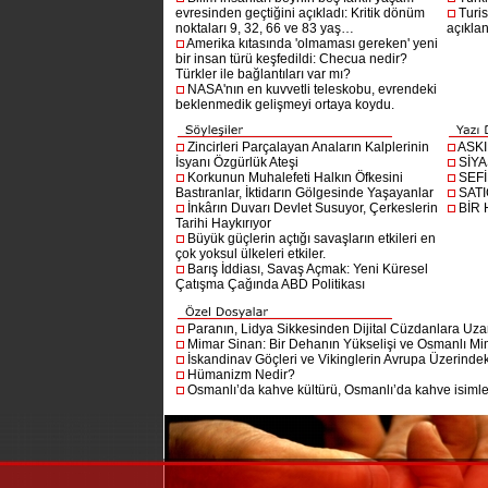
evresinden geçtiğini açıkladı: Kritik dönüm
Turis
noktaları 9, 32, 66 ve 83 yaş…
açıklan
Amerika kıtasında 'olmaması gereken' yeni
bir insan türü keşfedildi: Checua nedir?
Türkler ile bağlantıları var mı?
NASA'nın en kuvvetli teleskobu, evrendeki
beklenmedik gelişmeyi ortaya koydu.
Zincirleri Parçalayan Anaların Kalplerinin
ASK
İsyanı Özgürlük Ateşi
SİYA
Korkunun Muhalefeti Halkın Öfkesini
SEF
Bastıranlar, İktidarın Gölgesinde Yaşayanlar
SAT
İnkârın Duvarı Devlet Susuyor, Çerkeslerin
BİR
Tarihi Haykırıyor
Büyük güçlerin açtığı savaşların etkileri en
çok yoksul ülkeleri etkiler.
Barış İddiası, Savaş Açmak: Yeni Küresel
Çatışma Çağında ABD Politikası
Paranın, Lidya Sikkesinden Dijital Cüzdanlara Uza
Mimar Sinan: Bir Dehanın Yükselişi ve Osmanlı Mim
İskandinav Göçleri ve Vikinglerin Avrupa Üzerindeki
Hümanizm Nedir?
Osmanlı’da kahve kültürü, Osmanlı’da kahve isimler