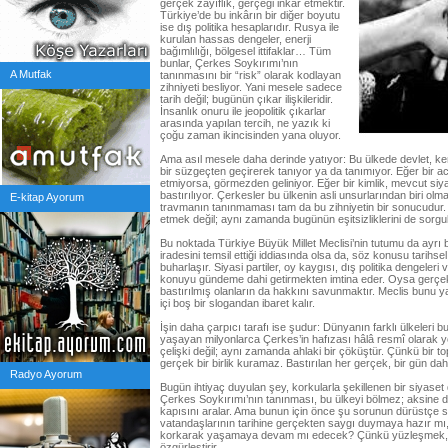
gerçek zayıflık, gerçeği inkâr etmektir.
Türkiye’de bu inkârın bir diğer boyutu
ise dış politika hesaplarıdır. Rusya ile
kurulan hassas dengeler, enerji
bağımlılığı, bölgesel ittifaklar… Tüm
bunlar, Çerkes Soykırımı’nın
A Mutfak
tanınmasını bir “risk” olarak kodlayan
zihniyeti besliyor. Yani mesele sadece
tarih değil; bugünün çıkar ilişkileridir.
İnsanlık onuru ile jeopolitik çıkarlar
arasında yapılan tercih, ne yazık ki
çoğu zaman ikincisinden yana oluyor.
Ama asıl mesele daha derinde yatıyor: Bu ülkede devlet, kendi
bir süzgeçten geçirerek tanıyor ya da tanımıyor. Eğer bir a
etmiyorsa, görmezden geliniyor. Eğer bir kimlik, mevcut siyasa
bastırılıyor. Çerkesler bu ülkenin asli unsurlarından biri ol
E-kitap Ayorum
travmanın tanınmaması tam da bu zihniyetin bir sonucudur
etmek değil; aynı zamanda bugünün eşitsizliklerini de sorgul
Bu noktada Türkiye Büyük Millet Meclisi’nin tutumu da ayrı b
iradesini temsil ettiği iddiasında olsa da, söz konusu tarih
buharlaşır. Siyasi partiler, oy kaygısı, dış politika dengeleri
konuyu gündeme dahi getirmekten imtina eder. Oysa gerçek
bastırılmış olanların da hakkını savunmaktır. Meclis bunu ya
içi boş bir slogandan ibaret kalır.
İşin daha çarpıcı tarafı ise şudur: Dünyanın farklı ülkeleri bu
yaşayan milyonlarca Çerkes’in hafızası hâlâ resmî olarak yo
çelişki değil; aynı zamanda ahlaki bir çöküştür. Çünkü bir to
gerçek bir birlik kuramaz. Bastırılan her gerçek, bir gün dah
Radyo Ayorum
Bugün ihtiyaç duyulan şey, korkularla şekillenen bir siyaset d
Çerkes Soykırımı’nın tanınması, bu ülkeyi bölmez; aksine 
kapısını aralar. Ama bunun için önce şu sorunun dürüstçe s
vatandaşlarının tarihine gerçekten saygı duymaya hazır mı
korkarak yaşamaya devam mı edecek? Çünkü yüzleşmek, s
özgürleştirir.