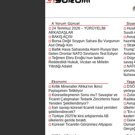
24 Temmuz 2026 – YÜRÜYELİM
Husi
ARKADAŞLAR
Suudi A
BAKIŞ AÇISI
Avru
Borsa Değil Soygun Sahası Bu Vurgunun
hazırlı
Asıl Ortağı Kim
Stra
Baltık Hava Sahasında Alarm Rusya’dan
Trump'ı
Gelen Dronlar NATO Sınırlarını Test Ediyor
Anlam
Teğmen Ebru Eroğlu’nun İadesi
Düşm
Reddedildi Hukuk, Vicdan ve Milletin
savaş 
Yitirdiği Adalet
NATO
yorumu
fazlasıd
Kritik Mineraller Afrika'nın İkinci
DSÖ’
Paylaşımını Tetikliyor
yerleşe
Küreselleşmenin Sonu mu? Savaşlar ve
Zulü
Ticaret Çatışmaları Tedarik Zincirlerini Nasıl
Radika
Yeniden Şekillendiriyor?
Avru
İran savaşı küresel ticareti nasıl yeniden
ülkeler
şekillendirecek?
"En 
Türkiye 2025'te kira artışlarında AB
kasten
ülkelerini geride bıraktı.
Güne
Küresel Ticaretin Görünmez Altyapısı
Osmanlı
Gerçeğ