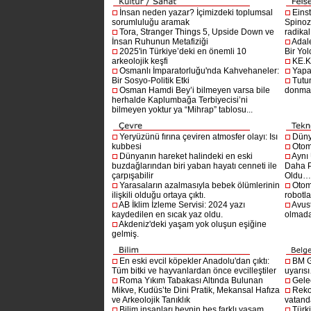
İnsan neden yazar? İçimizdeki toplumsal
Einst
sorumluluğu aramak
Spinoz
Tora, Stranger Things 5, Upside Down ve
radikal 
İnsan Ruhunun Metafiziği
Adal
2025'in Türkiye’deki en önemli 10
Bir Yol
arkeolojik keşfi
KE.K
Osmanlı İmparatorluğu'nda Kahvehaneler:
Yapa
Bir Sosyo-Politik Etki
Tutu
Osman Hamdi Bey’i bilmeyen varsa bile
donma
herhalde Kaplumbağa Terbiyecisi’ni
bilmeyen yoktur ya “Mihrap” tablosu...
Yeryüzünü fırına çeviren atmosfer olayı: Isı
Dünya
kubbesi
Otom
Dünyanın hareket halindeki en eski
Aynı
buzdağlarından biri yaban hayatı cenneti ile
Daha P
çarpışabilir
Oldu
Yarasaların azalmasıyla bebek ölümlerinin
Otom
ilişkili olduğu ortaya çıktı.
robotl
AB İklim İzleme Servisi: 2024 yazı
Avust
kaydedilen en sıcak yaz oldu.
olmad
Akdeniz'deki yaşam yok oluşun eşiğine
gelmiş.
En eski evcil köpekler Anadolu'dan çıktı:
BM G
Tüm bitki ve hayvanlardan önce evcilleştiler
uyarıs
Roma Yıkım Tabakası Altında Bulunan
Gelec
Mikve, Kudüs’te Dini Pratik, Mekansal Hafıza
Reko
ve Arkeolojik Tanıklık
vatanda
Bilim insanları beynin beş farklı yaşam
Türki