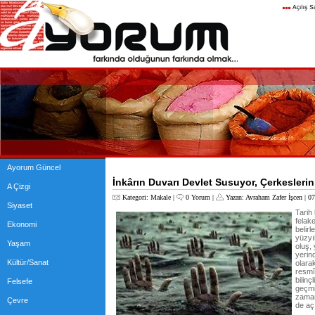
Ayorum Güncel
İnkârın Duvarı Devlet Susuyor, Çerkeslerin
A Çizgi
Kategori:
Makale
|
0 Yorum
|
Yazan:
Avraham Zafer İşcen
| 07
Siyaset
Tarih
felake
Ekonomi
belirl
yüzyı
Yaşam
oluş,
yerin
Kültür/Sanat
olara
resmî
bilinç
Felsefe
geçmi
zaman
Çevre
de aç