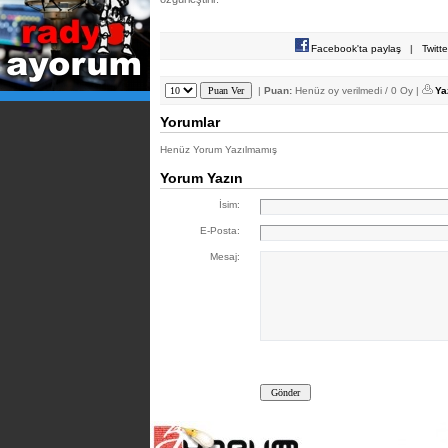
Facebook'ta paylaş
|
Twitt
|
Puan:
Henüz oy verilmedi / 0 Oy |
Ya
Yorumlar
Henüz Yorum Yazılmamış
Yorum Yazın
İsim:
E-Posta:
Mesaj: