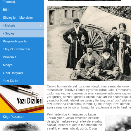
Teknoloji
Bilim
Söyleşiler | Makaleler
- Makale
- Söyleşi
Belgeler/Raporlar
'Hayır'lı Demokrasi
Wikileaks
Medya
Özel Dosyalar
Yazı Dizileri
Çünkü bu mesele yalnızca tarih değil; aynı zamanda kimlik, d
meselesidir. Türkiye Cumhuriyeti’nin kurucu aklı, Osmanlı’da
toplumsal yapıyı homojen bir ulus kimliğine indirgeme çabası
yarıştırıldı, bazıları görünür kılındı, bazıları ise sistemli şe
yaşadığı büyük felaket ise uzun yıllar boyunca “göç” gibi yum
tozlu raflarına kaldırılmak istendi. Çünkü “soykırım” demek,
aynı zamanda bir sorumluluğu, bir yüzleşmeyi ve bir kırılm
Peki neden bu kırılmadan bu kadar
Köşe Yazarları
korkuluyor? Çünkü devletler, özellikle
de güçlü merkeziyetçi reflekslere sahip
olanlar, tarihsel suçların tanınmasını bir
zayıflık emaresi olarak görür. Oysa