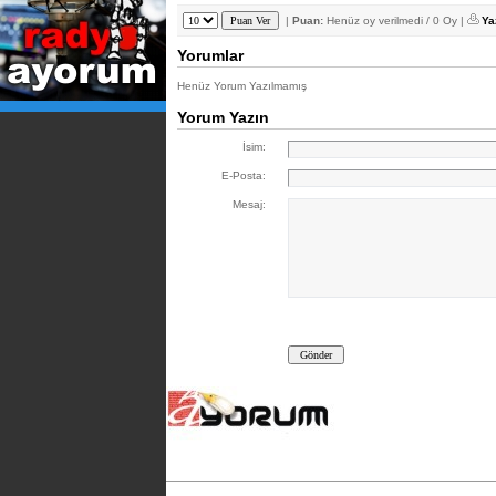
|
Puan:
Henüz oy verilmedi / 0 Oy |
Ya
Yorumlar
Henüz Yorum Yazılmamış
Yorum Yazın
İsim:
E-Posta:
Mesaj: