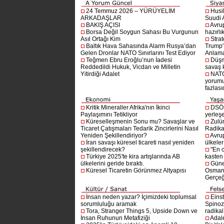
24 Temmuz 2026 – YÜRÜYELİM
Husi
ARKADAŞLAR
Suudi A
BAKIŞ AÇISI
Avru
Borsa Değil Soygun Sahası Bu Vurgunun
hazırlı
Asıl Ortağı Kim
Stra
Baltık Hava Sahasında Alarm Rusya’dan
Trump'ı
Gelen Dronlar NATO Sınırlarını Test Ediyor
Anlam
Teğmen Ebru Eroğlu’nun İadesi
Düşm
Reddedildi Hukuk, Vicdan ve Milletin
savaş 
Yitirdiği Adalet
NATO
yorumu
fazlasıd
Kritik Mineraller Afrika'nın İkinci
DSÖ’
Paylaşımını Tetikliyor
yerleşe
Küreselleşmenin Sonu mu? Savaşlar ve
Zulü
Ticaret Çatışmaları Tedarik Zincirlerini Nasıl
Radika
Yeniden Şekillendiriyor?
Avru
İran savaşı küresel ticareti nasıl yeniden
ülkeler
şekillendirecek?
"En 
Türkiye 2025'te kira artışlarında AB
kasten
ülkelerini geride bıraktı.
Güne
Küresel Ticaretin Görünmez Altyapısı
Osmanlı
Gerçeğ
İnsan neden yazar? İçimizdeki toplumsal
Einst
sorumluluğu aramak
Spinoz
Tora, Stranger Things 5, Upside Down ve
radikal 
İnsan Ruhunun Metafiziği
Adal