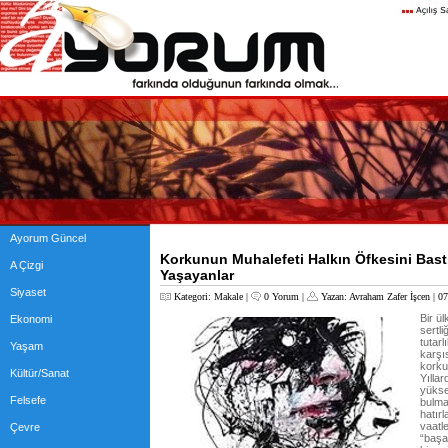
Ayorum Güncel
Korkunun Muhalefeti Halkın Öfkesini Bastı
A Çizgi
Yaşayanlar
Siyaset
Kategori:
Makale
|
0 Yorum
|
Yazan:
Avraham Zafer İşcen
| 07
Bir ü
Ekonomi
sertli
tutar
Yaşam
karşı
korkul
Kültür/Sanat
Yıllar
yükse
Felsefe
bulma
hatır
vaatl
Çevre
“başa