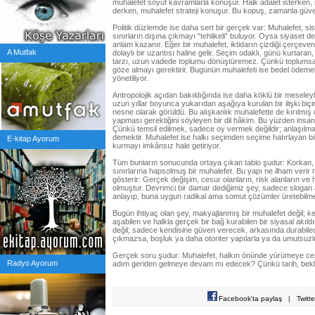
muhalefet soyut kavramlarla konuşur. Halk adalet isterken,
derken, muhalefet strateji konuşur. Bu kopuş, zamanla güve
Politik düzlemde ise daha sert bir gerçek var: Muhalefet, si
sınırların dışına çıkmayı “tehlikeli” buluyor. Oysa siyaset d
anlam kazanır. Eğer bir muhalefet, iktidarın çizdiği çerçeven
A Mutfak
dolaylı bir uzantısı haline gelir. Seçim odaklı, günü kurtara
tarzı, uzun vadede toplumu dönüştüremez. Çünkü toplumsal
göze almayı gerektirir. Bugünün muhalefeti ise bedel ödemek
yönetiliyor.
Antropolojik açıdan bakıldığında ise daha köklü bir meseleyl
uzun yıllar boyunca yukarıdan aşağıya kurulan bir ilişki biçi
nesne olarak görüldü. Bu alışkanlık muhalefette de kırılmış 
yapması gerektiğini söyleyen bir dil hâkim. Bu yüzden insanla
Çünkü temsil edilmek, sadece oy vermek değildir; anlaşılm
demektir. Muhalefet ise halkı seçimden seçime hatırlayan bi
E-kitap Ayorum
kurmayı imkânsız hale getiriyor.
Tüm bunların sonucunda ortaya çıkan tablo şudur: Korkan, 
sınırlarına hapsolmuş bir muhalefet. Bu yapı ne ilham verir 
gösterir: Gerçek değişim, cesur olanların, risk alanların ve
olmuştur. Devrimci bir damar dediğimiz şey, sadece slogan a
anlayıp, buna uygun radikal ama somut çözümler üretebilme
Bugün ihtiyaç olan şey, makyajlanmış bir muhalefet değil; ke
aşabilen ve halkla gerçek bir bağ kurabilen bir siyasal akıl
değil; sadece kendisine güven verecek, arkasında durabilece
çıkmazsa, boşluk ya daha otoriter yapılarla ya da umutsuzlu
Gerçek soru şudur: Muhalefet, halkın önünde yürümeye ces
Radyo Ayorum
adım geriden gelmeye devam mı edecek? Çünkü tarih, bekley
Facebook'ta paylaş
|
Twitt