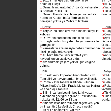
2025'in Türkiye’deki en önemli 10
Bir Yol
arkeolojik keşfi
KE.K
Osmanlı İmparatorluğu'nda Kahvehaneler:
Yapa
Bir Sosyo-Politik Etki
Tutu
Osman Hamdi Bey’i bilmeyen varsa bile
donma
herhalde Kaplumbağa Terbiyecisi’ni
bilmeyen yoktur ya “Mihrap” tablosu...
Yeryüzünü fırına çeviren atmosfer olayı: Isı
Dünya
kubbesi
Otom
Dünyanın hareket halindeki en eski
Aynı
buzdağlarından biri yaban hayatı cenneti ile
Daha P
çarpışabilir
Oldu
Yarasaların azalmasıyla bebek ölümlerinin
Otom
ilişkili olduğu ortaya çıktı.
robotl
AB İklim İzleme Servisi: 2024 yazı
Avust
kaydedilen en sıcak yaz oldu.
olmad
Akdeniz'deki yaşam yok oluşun eşiğine
gelmiş.
En eski evcil köpekler Anadolu'dan çıktı:
BM G
Tüm bitki ve hayvanlardan önce evcilleştiler
uyarıs
Roma Yıkım Tabakası Altında Bulunan
Gelec
Mikve, Kudüs’te Dini Pratik, Mekansal Hafıza
Reko
ve Arkeolojik Tanıklık
vatanda
Bilim insanları beynin beş farklı yaşam
Türki
evresinden geçtiğini açıkladı: Kritik dönüm
Turis
noktaları 9, 32, 66 ve 83 yaş…
açıklan
Amerika kıtasında 'olmaması gereken' yeni
bir insan türü keşfedildi: Checua nedir?
Türkler ile bağlantıları var mı?