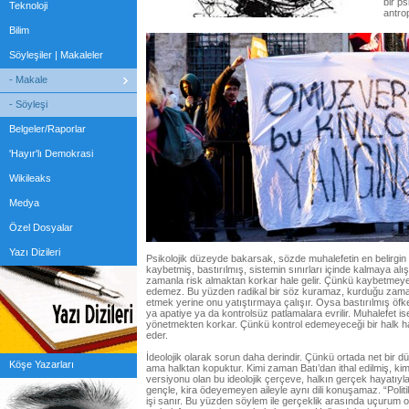
bir ps
Teknoloji
antrop
Bilim
Söyleşiler | Makaleler
- Makale
- Söyleşi
Belgeler/Raporlar
'Hayır'lı Demokrasi
Wikileaks
Medya
Özel Dosyalar
Yazı Dizileri
Psikolojik düzeyde bakarsak, sözde muhalefetin en belirgin ha
kaybetmiş, bastırılmış, sistemin sınırları içinde kalmaya alı
zamanla risk almaktan korkar hale gelir. Çünkü kaybetmeye
edemez. Bu yüzden radikal bir söz kuramaz, kurduğu zaman 
etmek yerine onu yatıştırmaya çalışır. Oysa bastırılmış öfke
ya apatiye ya da kontrolsüz patlamalara evrilir. Muhalefet is
yönetmekten korkar. Çünkü kontrol edemeyeceği bir halk har
eder.
İdeolojik olarak sorun daha derindir. Çünkü ortada net bir 
Köşe Yazarları
ama halktan kopuktur. Kimi zaman Batı’dan ithal edilmiş, ki
versiyonu olan bu ideolojik çerçeve, halkın gerçek hayatıyla
gençle, kira ödeyemeyen aileyle aynı dili konuşamaz. “Politik
işi sanır. Bu yüzden söylem ile gerçeklik arasında uçurum 