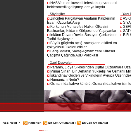
NASA'nın en kuvvetli teleskobu, evrendeki
beklenmedik gelişmeyi ortaya koydu.
Zincirleri Parçalayan Anaların Kalplerinin
ASK
İsyanı Özgürlük Ateşi
SİYA
Korkunun Muhalefeti Halkın Öfkesini
SEF
Bastıranlar, İktidarın Gölgesinde Yaşayanlar
SAT
İnkârın Duvarı Devlet Susuyor, Çerkeslerin
BİR
Tarihi Haykırıyor
Büyük güçlerin açtığı savaşların etkileri en
çok yoksul ülkeleri etkiler.
Barış İddiası, Savaş Açmak: Yeni Küresel
Çatışma Çağında ABD Politikası
Paranın, Lidya Sikkesinden Dijital Cüzdanlara Uza
Mimar Sinan: Bir Dehanın Yükselişi ve Osmanlı Mim
İskandinav Göçleri ve Vikinglerin Avrupa Üzerindeki
Hümanizm Nedir?
Osmanlı’da kahve kültürü, Osmanlı’da kahve isimler
RSS Nedir ?
|
Haberler
|
En Çok Okunanlar
|
En Çok Oy Alanlar