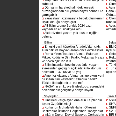
Yeryüzünü fırına çeviren atmosfer olayı: Isı
Dünya
kubbesi
Otom
Dünyanın hareket halindeki en eski
Aynı
buzdağlarından biri yaban hayatı cenneti ile
Daha P
çarpışabilir
Oldu
Yarasaların azalmasıyla bebek ölümlerinin
Otom
ilişkili olduğu ortaya çıktı.
robotl
AB İklim İzleme Servisi: 2024 yazı
Avust
kaydedilen en sıcak yaz oldu.
olmad
Akdeniz'deki yaşam yok oluşun eşiğine
gelmiş.
En eski evcil köpekler Anadolu'dan çıktı:
BM G
Tüm bitki ve hayvanlardan önce evcilleştiler
uyarıs
Roma Yıkım Tabakası Altında Bulunan
Gelec
Mikve, Kudüs’te Dini Pratik, Mekansal Hafıza
Reko
ve Arkeolojik Tanıklık
vatanda
Bilim insanları beynin beş farklı yaşam
Türki
evresinden geçtiğini açıkladı: Kritik dönüm
Turis
noktaları 9, 32, 66 ve 83 yaş…
açıklan
Amerika kıtasında 'olmaması gereken' yeni
bir insan türü keşfedildi: Checua nedir?
Türkler ile bağlantıları var mı?
NASA'nın en kuvvetli teleskobu, evrendeki
beklenmedik gelişmeyi ortaya koydu.
Zincirleri Parçalayan Anaların Kalplerinin
ASK
İsyanı Özgürlük Ateşi
SİYA
Korkunun Muhalefeti Halkın Öfkesini
SEF
Bastıranlar, İktidarın Gölgesinde Yaşayanlar
SAT
İnkârın Duvarı Devlet Susuyor, Çerkeslerin
BİR