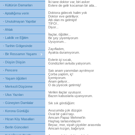
İki tane doktor var, biri asker
- Kültürün Damarları
Evlere de gelir kocaman bir atla...
Doktora gidecek halim yok
- Aptallığıma verin
Doktor eve getiriliyor.
Atlı olan mı gelmişti!
- Unutulmayan Yapıtlar
TİFO!..
Diyor...
- Ahlak
İlaçlar, öğütler...
- Laiklik ve Eğitim
Bir şey yiyemiyorum
Uyuyorum...
- Tarihin Gölgesinde
Zayıfladım,
Ayakta duramıyorum.
- Bir Ressamın Yaşamı
Evlerin içi sıcak,
- Düşün Düşün
Gündüzleri avluda yatıyorum.
- Pencere
Satı anam yanımdan ayrılmıyor
Çorba yaptım, iç!
İçemiyorum.
- Yaşam öğütleri
Anam geliyor...
O da yiyecek getirmiş!
- Merkezli Düşünme
Verilen ilaçlar uyutuyor.
- Ulus Yazıları
Bazen kabuslarla uyanıyorum.
- Güneşten Damlalar
Sık sık gördüğüm:
Avucumda çok düzgün
- Korona Günlüğü
Oval bir çakıl taşı.
Amcam Papaz Mehmet'in
- Hizan Köy Masalları
Haşhaş tarlasındayım
Beyaz, mor, siyah çiçekler arasında
- Berlin Günceleri
Amcam kızgın, bağırıyor.