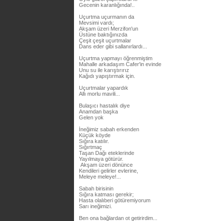
Gecenin karanlığında!..
Uçurtma uçurmanın da
Mevsimi vardı;
Akşam üzeri Merzifon'un
Üstüne baktığınızda
Çeşit çeşit uçurtmalar
Dans eder gibi sallanırlardı...
Uçurtma yapmayı öğrenmiştim
Mahalle arkadaşım Cafer'in evinde
Unu su ile karıştırırız
Kağıdı yapıştırmak için.
Uçurtmalar yapardık
Allı morlu mavili...
Bulaşıcı hastalık diye
Anamdan başka
Gelen yok
İneğimiz sabah erkenden
Küçük köyde
Sığıra katılır.
Sığırtmaç
Taşan Dağı eteklerinde
Yayılmaya götürür.
Akşam üzeri dönünce
Kendileri gelirler evlerine,
Meleye meleye!...
Sabah birisinin
Sığıra katması gerekir;
Hasta olalıberi götüremiyorum
Sarı ineğimizi.
Ben ona bağlardan ot getirirdim...