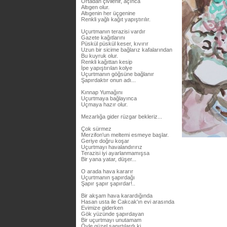
Ortadan çivilenir, açınca
Altıgen olur.
Altıgenin her üçgenine
Renkli yağlı kağıt yapıştırılır.
Uçurtmanın terazisi vardır
Gazete kağıtlarını
Püskül püskül keser, kıvırır
Uzun bir sicime bağlarız kafalarından
Bu kuyruk olur.
Renkli kağıttan kesip
İpe yapıştırılan kolye
Uçurtmanın göğsüne bağlanır
Şapırdaktır onun adı...
Kınnap Yumağını
Uçurtmaya bağlayınca
Uçmaya hazır olur.
Mezarlığa gider rüzgar bekleriz...
Çok sürmez
Merzifon'un meltemi esmeye başlar.
Geriye doğru koşar
Uçurtmayı havalandırırız
Terazisi iyi ayarlanmamışsa
Bir yana yatar, düşer...
O arada hava kararır
Uçurtmanın şapırdağı
Şapır şapır şapırdar!..
Bir akşam hava karardığında
Hasan usta ile Cakcak'ın evi arasında
Evimize giderken
Gök yüzünde şapırdayan
Bir uçurtmayı unutamam
Öyle güzel şapırtılardı ki