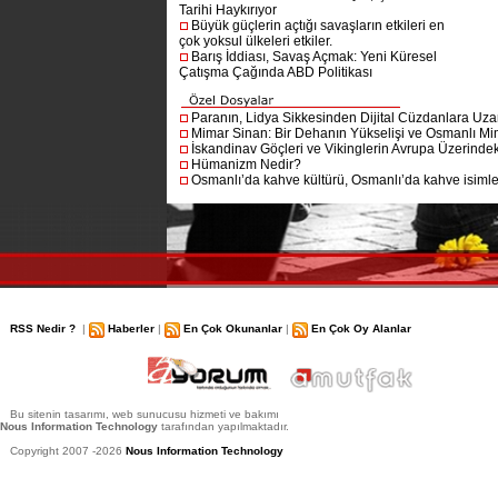
Tarihi Haykırıyor
Büyük güçlerin açtığı savaşların etkileri en
çok yoksul ülkeleri etkiler.
Barış İddiası, Savaş Açmak: Yeni Küresel
Çatışma Çağında ABD Politikası
Paranın, Lidya Sikkesinden Dijital Cüzdanlara Uza
Mimar Sinan: Bir Dehanın Yükselişi ve Osmanlı Mim
İskandinav Göçleri ve Vikinglerin Avrupa Üzerindeki
Hümanizm Nedir?
Osmanlı’da kahve kültürü, Osmanlı’da kahve isimler
RSS Nedir ?
|
Haberler
|
En Çok Okunanlar
|
En Çok Oy Alanlar
Bu sitenin tasarımı, web sunucusu hizmeti ve bakımı
Nous Information Technology
tarafından yapılmaktadır.
Copyright 2007 -2026
Nous Information Technology