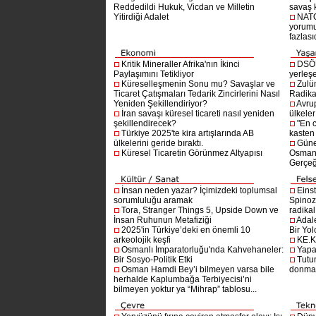
Reddedildi Hukuk, Vicdan ve Milletin
savaş 
Yitirdiği Adalet
NATO
yorumu
fazlasıd
Kritik Mineraller Afrika'nın İkinci
DSÖ’
Paylaşımını Tetikliyor
yerleşe
Küreselleşmenin Sonu mu? Savaşlar ve
Zulü
Ticaret Çatışmaları Tedarik Zincirlerini Nasıl
Radika
Yeniden Şekillendiriyor?
Avru
İran savaşı küresel ticareti nasıl yeniden
ülkeler
şekillendirecek?
"En 
Türkiye 2025'te kira artışlarında AB
kasten
ülkelerini geride bıraktı.
Güne
Küresel Ticaretin Görünmez Altyapısı
Osmanlı
Gerçeğ
İnsan neden yazar? İçimizdeki toplumsal
Einst
sorumluluğu aramak
Spinoz
Tora, Stranger Things 5, Upside Down ve
radikal 
İnsan Ruhunun Metafiziği
Adal
2025'in Türkiye’deki en önemli 10
Bir Yol
arkeolojik keşfi
KE.K
Osmanlı İmparatorluğu'nda Kahvehaneler:
Yapa
Bir Sosyo-Politik Etki
Tutu
Osman Hamdi Bey’i bilmeyen varsa bile
donma
herhalde Kaplumbağa Terbiyecisi’ni
bilmeyen yoktur ya “Mihrap” tablosu...