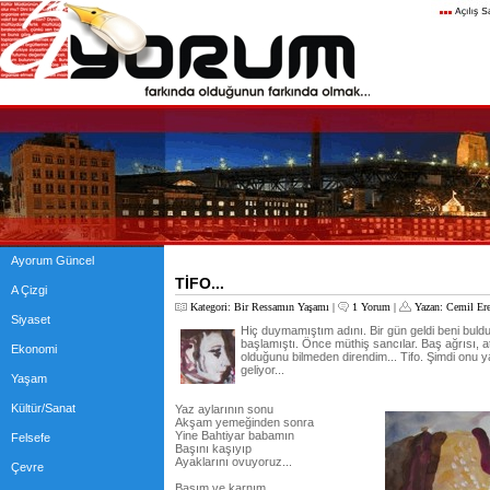
Ayorum Güncel
TİFO...
A Çizgi
Kategori:
Bir Ressamın Yaşamı
|
1 Yorum
|
Yazan:
Cemil Er
Siyaset
Hiç duymamıştım adını. Bir gün geldi beni buld
başlamıştı. Önce müthiş sancılar. Baş ağrısı, at
Ekonomi
olduğunu bilmeden direndim... Tifo. Şimdi onu
geliyor...
Yaşam
Kültür/Sanat
Yaz aylarının sonu
Akşam yemeğinden sonra
Yine Bahtiyar babamın
Felsefe
Başını kaşıyıp
Ayaklarını ovuyoruz...
Çevre
Başım ve karnım