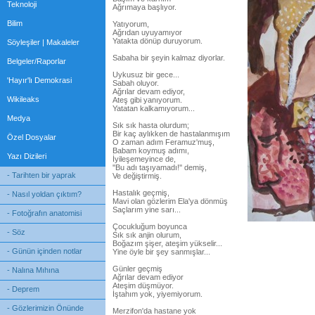
Teknoloji
Ağrımaya başlıyor.
Bilim
Yatıyorum,
Ağrıdan uyuyamıyor
Yatakta dönüp duruyorum.
Söyleşiler | Makaleler
Sabaha bir şeyin kalmaz diyorlar.
Belgeler/Raporlar
Uykusuz bir gece...
'Hayır'lı Demokrasi
Sabah oluyor.
Ağrılar devam ediyor,
Wikileaks
Ateş gibi yanıyorum.
Yatatan kalkamıyorum...
Medya
Sık sık hasta olurdum;
Bir kaç aylıkken de hastalanmışım
Özel Dosyalar
O zaman adım Feramuz'muş,
Babam koymuş adımı,
Yazı Dizileri
İyileşemeyince de,
''Bu adı taşıyamadı!'' demiş,
- Tarihten bir yaprak
Ve değiştirmiş.
Hastalık geçmiş,
- Nasıl yoldan çıktım?
Mavi olan gözlerim Ela'ya dönmüş
Saçlarım yine sarı...
- Fotoğrafın anatomisi
Çocukluğum boyunca
- Söz
Sık sık anjin olurum,
Boğazım şişer, ateşim yükselir...
- Günün içinden notlar
Yine öyle bir şey sanmışlar...
Günler geçmiş
- Nalına Mıhına
Ağrılar devam ediyor
Ateşim düşmüyor.
- Deprem
İştahım yok, yiyemiyorum.
- Gözlerimizin Önünde
Merzifon'da hastane yok