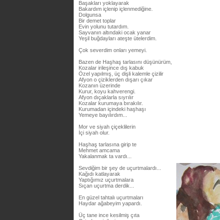
Başakları yoklayarak
Bakardım içlenip içlenmediğine.
Dolgunsa
Bir demet toplar
Evin yolunu tutardım.
Sayvanın altındaki ocak yanar
Yeşil buğdayları ateşte ütelerdim.
Çok severdim onları yemeyi.
Bazen de Haşhaş tarlasını düşünürüm,
Kozalar irileşince dış kabuk
Özel yapılmış, üç dişli kalemle çizilir
Afyon o çiziklerden dışarı çıkar
Kozanın üzerinde
Kurur, koyu kahverengi.
Afyon dıçaklarla sıyrılır
Kozalar kurumaya bırakılır.
Kurumadan içindeki haşhaşı
Yemeye bayılırdım...
Mor ve siyah çiçeklilerin
İçi siyah olur.
Haşhaş tarlasına girip te
Mehmet amcama
Yakalanmak ta vardı...
Sevdiğim bir şey de uçurtmalardı...
Kağıdı katlayarak
Yaptığımız uçurtmalara
Sıçan uçurtma derdik...
En güzel tahtalı uçurtmaları
Haydar ağabeyim yapardı.
Üç tane ince kesilmiş çıta