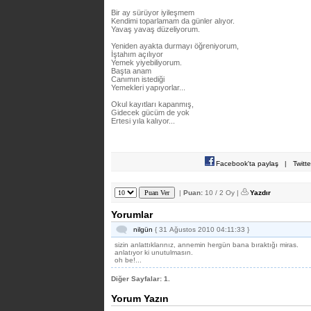
Bir ay sürüyor iyileşmem
Kendimi toparlamam da günler alıyor.
Yavaş yavaş düzeliyorum.
Yeniden ayakta durmayı öğreniyorum,
İştahım açılıyor
Yemek yiyebiliyorum.
Başta anam
Canımın istediği
Yemekleri yapıyorlar...
Okul kayıtları kapanmış,
Gidecek gücüm de yok
Ertesi yıla kalıyor...
Facebook'ta paylaş
|
Twitt
|
Puan:
10 / 2 Oy |
Yazdır
Yorumlar
nilgün
{ 31 Ağustos 2010 04:11:33 }
sizin anlattıklarınız, annemin hergün bana bıraktığı miras.
anlatıyor ki unutulmasın.
oh be!...
Diğer Sayfalar:
1.
Yorum Yazın