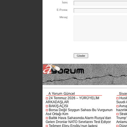
İsim:
E-Posta:
Mesaj:
24 Temmuz 2026 – YÜRÜYELİM
Husi
ARKADAŞLAR
Suudi A
BAKIŞ AÇISI
Avru
Borsa Değil Soygun Sahası Bu Vurgunun
hazırlı
Asıl Ortağı Kim
Stra
Baltık Hava Sahasında Alarm Rusya’dan
Trump'ı
Gelen Dronlar NATO Sınırlarını Test Ediyor
Anlam
Teğmen Ebru Eroğlu’nun İadesi
Düşm