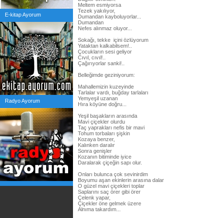
Meltem esmiyorsa
Tezek yakılıyor,
E-kitap Ayorum
Dumandan kayboluyorlar...
Dumandan
Nefes alınmaz oluyor...
Sokağı, tekke içini özlüyorum
Yataktan kalkabilsem!..
Çocukların sesi geliyor
Cıvıl, cıvıl!..
Çağırıyorlar sanki!..
Belleğimde geziniyorum:
Mahallemizin kuzeyinde
Tarlalar vardı, buğday tarlaları
Yemyeşil uzanan
Radyo Ayorum
Hıra köyüne doğru...
Yeşil başakların arasında
Mavi çiçekler olurdu
Taç yaprakları nefis bir mavi
Tohum torbaları şişkin
Kozaya benzer,
Kalınken daralır
Sonra genişler
Kozanın bitiminde iyice
Daralarak çiçeğin sapı olur.
Onları bulunca çok sevinirdim
Boyumu aşan ekinlerin arasına dalar
O güzel mavi çiçekleri toplar
Saplarını saç örer gibi örer
Çelenk yapar,
Çiçekler öne gelmek üzere
Alnıma takardım...