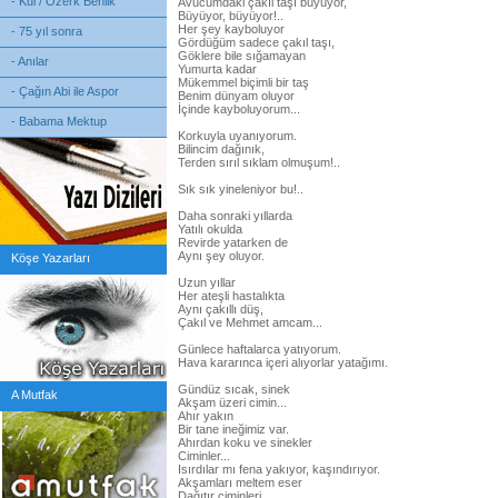
- Kul / Özerk Benlik
Avucumdaki çakıl taşı büyüyor,
Büyüyor, büyüyor!..
Her şey kayboluyor
- 75 yıl sonra
Gördüğüm sadece çakıl taşı,
Göklere bile sığamayan
- Anılar
Yumurta kadar
Mükemmel biçimli bir taş
- Çağın Abi ile Aspor
Benim dünyam oluyor
İçinde kayboluyorum...
- Babama Mektup
Korkuyla uyanıyorum.
Bilincim dağınık,
Terden sırıl sıklam olmuşum!..
Sık sık yineleniyor bu!..
Daha sonraki yıllarda
Yatılı okulda
Revirde yatarken de
Aynı şey oluyor.
Köşe Yazarları
Uzun yıllar
Her ateşli hastalıkta
Aynı çakıllı düş,
Çakıl ve Mehmet amcam...
Günlece haftalarca yatıyorum.
Hava kararınca içeri alıyorlar yatağımı.
Gündüz sıcak, sinek
A Mutfak
Akşam üzeri cimin...
Ahır yakın
Bir tane ineğimiz var.
Ahırdan koku ve sinekler
Ciminler...
Isırdılar mı fena yakıyor, kaşındırıyor.
Akşamları meltem eser
Dağıtır ciminleri.