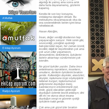
algınlığı ile yatmış ama sonra artık
daha fazla dayanamamış, gözlerini
kapamış.
Kendisi ile son kez konuşma,
vedalaşma olanağım olmadı. Bu
A Mutfak
mektubumu okuyamayacak olsa da
ona seslenebilmek benim içimi biraz
rahatlatacak.
Hasan Abiciğim,
İnsan, değer verdiği dostlarının hep
yaşayacağını sanıyor. Hele senin gibi,
sevecenliği, yüreğinin aydınlığı
bakışlarından taşan, her zaman özenli,
E-kitap Ayorum
incelikli, bilgili bir beyefendinin çok ama
çok uzun yıllar yaşamasını,
deneyimlerini, birikimlerini, öykülerini
bizlere aktarmayı sürdürmesini çok
isterdim.
Ne güzel öyküler yazdın. Daha önce
anlatılmamış toprakların, insanların,
umutların, dertlerin öykülerini bıraktın
geride. Kullandığın deyimler, atasözleri,
deyişler, toplumuna özgü söyleyişlerle
tatlanan kurgun; toplumumuzun
gelişmesine duyduğun inanç,
kadınlarımızın erkeklerimizle eşit,
önde, güçlü olacakları geleceğe
Radyo Ayorum
duyduğun özlemle bezeli anlatışın; dini
dili ırkı ne olursa olsun insana
duyduğun sevgi ve güvenin ışıdığı
öykülerin kaldı geride.
Çok ama çok güzel izler bıraktın