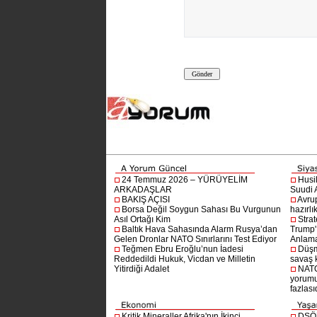
24 Temmuz 2026 – YÜRÜYELİM
Husi
ARKADAŞLAR
Suudi A
BAKIŞ AÇISI
Avru
Borsa Değil Soygun Sahası Bu Vurgunun
hazırlı
Asıl Ortağı Kim
Stra
Baltık Hava Sahasında Alarm Rusya’dan
Trump'ı
Gelen Dronlar NATO Sınırlarını Test Ediyor
Anlam
Teğmen Ebru Eroğlu’nun İadesi
Düşm
Reddedildi Hukuk, Vicdan ve Milletin
savaş 
Yitirdiği Adalet
NATO
yorumu
fazlasıd
Kritik Mineraller Afrika'nın İkinci
DSÖ’