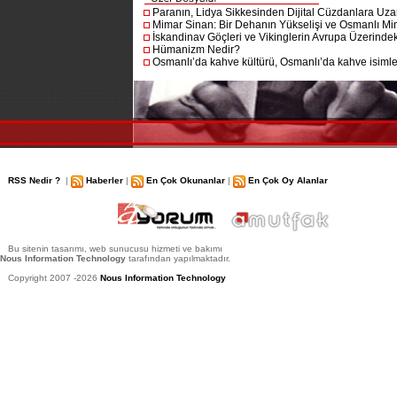
Paranın, Lidya Sikkesinden Dijital Cüzdanlara Uza
Mimar Sinan: Bir Dehanın Yükselişi ve Osmanlı Mim
İskandinav Göçleri ve Vikinglerin Avrupa Üzerindeki
Hümanizm Nedir?
Osmanlı’da kahve kültürü, Osmanlı’da kahve isimler
RSS Nedir ?
|
Haberler
|
En Çok Okunanlar
|
En Çok Oy Alanlar
Bu sitenin tasarımı, web sunucusu hizmeti ve bakımı
Nous Information Technology
tarafından yapılmaktadır.
Copyright 2007 -2026
Nous Information Technology