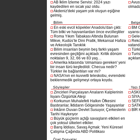
AB İklim İzleme Servisi: 2024 yazı
Avust
kaydedilen en sıcak yaz oldu.
olmad
Akdeniz'deki yaşam yok oluşun eşiğine
gelmiş.
En eski evcil köpekler Anadolu'dan çıktı:
BM G
Tüm bitki ve hayvanlardan önce evcilleştiler
uyarıs
Roma Yıkım Tabakası Altında Bulunan
Gelec
Mikve, Kudüs’te Dini Pratik, Mekansal Hafıza
Reko
ve Arkeolojik Tanıklık
vatanda
Bilim insanları beynin beş farklı yaşam
Türki
evresinden geçtiğini açıkladı: Kritik dönüm
Turis
noktaları 9, 32, 66 ve 83 yaş…
açıklan
Amerika kıtasında 'olmaması gereken' yeni
bir insan türü keşfedildi: Checua nedir?
Türkler ile bağlantıları var mı?
NASA'nın en kuvvetli teleskobu, evrendeki
beklenmedik gelişmeyi ortaya koydu.
Zincirleri Parçalayan Anaların Kalplerinin
ASK
İsyanı Özgürlük Ateşi
SİYA
Korkunun Muhalefeti Halkın Öfkesini
SEF
Bastıranlar, İktidarın Gölgesinde Yaşayanlar
SAT
İnkârın Duvarı Devlet Susuyor, Çerkeslerin
BİR
Tarihi Haykırıyor
Büyük güçlerin açtığı savaşların etkileri en
çok yoksul ülkeleri etkiler.
Barış İddiası, Savaş Açmak: Yeni Küresel
Çatışma Çağında ABD Politikası