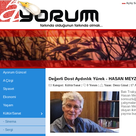
Ayorum Güncel
Değerli Dost Aydınlık Yürek - HASAN ME
A Çizgi
Kategori:
Kültür/Sanat
|
0 Yorum
|
Yazan:
Deniz Günal
| 17 A
Siyaset
Batı Trak
Hasan Mey
Ekonomi
sonsuzluğa
çalışmalar
Yaşam
Hasan Mey
oluşan ikin
Kültür/Sanat
yayına bug
- Sinema
- Sergi