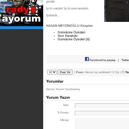
geride.
İyi ki vardın! İyi ki seni tanıdım.
Işıklarla....
HASAN MEYZİNOĞLU Kitapları
Gümülcine Öyküleri
Sınır Karakolu
Gümülcine Öyküleri [II]
Facebook'ta paylaş
|
Twitt
|
Puan:
Henüz oy verilmedi / 0 Oy |
Ya
Yorumlar
Henüz Yorum Yazılmamış
Yorum Yazın
İsim:
E-Posta:
Mesaj: