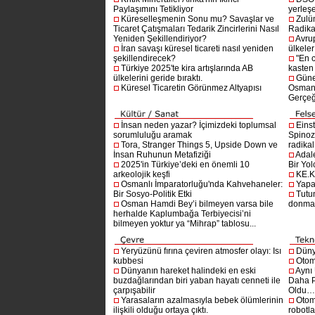
Paylaşımını Tetikliyor
yerleşe
Küreselleşmenin Sonu mu? Savaşlar ve
Zulü
Ticaret Çatışmaları Tedarik Zincirlerini Nasıl
Radika
Yeniden Şekillendiriyor?
Avru
İran savaşı küresel ticareti nasıl yeniden
ülkeler
şekillendirecek?
"En 
Türkiye 2025'te kira artışlarında AB
kasten
ülkelerini geride bıraktı.
Güne
Küresel Ticaretin Görünmez Altyapısı
Osmanlı
Gerçeğ
İnsan neden yazar? İçimizdeki toplumsal
Einst
sorumluluğu aramak
Spinoz
Tora, Stranger Things 5, Upside Down ve
radikal 
İnsan Ruhunun Metafiziği
Adal
2025'in Türkiye’deki en önemli 10
Bir Yol
arkeolojik keşfi
KE.K
Osmanlı İmparatorluğu'nda Kahvehaneler:
Yapa
Bir Sosyo-Politik Etki
Tutu
Osman Hamdi Bey’i bilmeyen varsa bile
donma
herhalde Kaplumbağa Terbiyecisi’ni
bilmeyen yoktur ya “Mihrap” tablosu...
Yeryüzünü fırına çeviren atmosfer olayı: Isı
Dünya
kubbesi
Otom
Dünyanın hareket halindeki en eski
Aynı
buzdağlarından biri yaban hayatı cenneti ile
Daha P
çarpışabilir
Oldu
Yarasaların azalmasıyla bebek ölümlerinin
Otom
ilişkili olduğu ortaya çıktı.
robotl