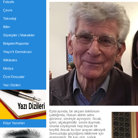
Felsefe
Çevre
Teknoloji
Bilim
Söyleşiler | Makaleler
Belgeler/Raporlar
'Hayır'lı Demokrasi
Wikileaks
Medya
Özel Dosyalar
Yazı Dizileri
Eylül ayında, bir akşam telefonum
çaldığında, Hasan abinin adını
görünce, sevinçle açmıştım. Sıcak,
içten, alçakgönüllü sesini duymak,
Köşe Yazarları
onunla söyleşmek hep büyük bir
keyifdi. Ancak bu kez arayan ailesiydi.
Sonsuzluğa göçtüğünü bildirmek için
aramışlardı. Bir kaç gün, soğuk