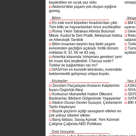
kaydedilen en sıcak yaz oldu.
olmad
Akdeniz'deki yaşam yok oluşun eşiğine
gelmiş.
En eski evcil köpekler Anadolu'dan çıktı:
BM G
Tüm bitki ve hayvanlardan önce evcilleştiler
uyarıs
Roma Yıkım Tabakası Altında Bulunan
Gelec
Mikve, Kudüs’te Dini Pratik, Mekansal Hafıza
Reko
ve Arkeolojik Tanıklık
vatanda
Bilim insanları beynin beş farklı yaşam
Türki
evresinden geçtiğini açıkladı: Kritik dönüm
Turis
noktaları 9, 32, 66 ve 83 yaş…
açıklan
Amerika kıtasında 'olmaması gereken' yeni
bir insan türü keşfedildi: Checua nedir?
Türkler ile bağlantıları var mı?
NASA'nın en kuvvetli teleskobu, evrendeki
beklenmedik gelişmeyi ortaya koydu.
Zincirleri Parçalayan Anaların Kalplerinin
ASK
İsyanı Özgürlük Ateşi
SİYA
Korkunun Muhalefeti Halkın Öfkesini
SEF
Bastıranlar, İktidarın Gölgesinde Yaşayanlar
SAT
İnkârın Duvarı Devlet Susuyor, Çerkeslerin
BİR
Tarihi Haykırıyor
Büyük güçlerin açtığı savaşların etkileri en
çok yoksul ülkeleri etkiler.
Barış İddiası, Savaş Açmak: Yeni Küresel
Çatışma Çağında ABD Politikası