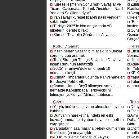
Paylaşımını Tetikliyor
yerleşe
Küreselleşmenin Sonu mu? Savaşlar ve
Zulü
Ticaret Çatışmaları Tedarik Zincirlerini Nasıl
Radika
Yeniden Şekillendiriyor?
Avru
İran savaşı küresel ticareti nasıl yeniden
ülkeler
şekillendirecek?
"En 
Türkiye 2025'te kira artışlarında AB
kasten
ülkelerini geride bıraktı.
Güne
Küresel Ticaretin Görünmez Altyapısı
Osmanlı
Gerçeğ
İnsan neden yazar? İçimizdeki toplumsal
Einst
sorumluluğu aramak
Spinoz
Tora, Stranger Things 5, Upside Down ve
radikal 
İnsan Ruhunun Metafiziği
Adal
2025'in Türkiye’deki en önemli 10
Bir Yol
arkeolojik keşfi
KE.K
Osmanlı İmparatorluğu'nda Kahvehaneler:
Yapa
Bir Sosyo-Politik Etki
Tutu
Osman Hamdi Bey’i bilmeyen varsa bile
donma
herhalde Kaplumbağa Terbiyecisi’ni
bilmeyen yoktur ya “Mihrap” tablosu...
Yeryüzünü fırına çeviren atmosfer olayı: Isı
Dünya
kubbesi
Otom
Dünyanın hareket halindeki en eski
Aynı
buzdağlarından biri yaban hayatı cenneti ile
Daha P
çarpışabilir
Oldu
Yarasaların azalmasıyla bebek ölümlerinin
Otom
ilişkili olduğu ortaya çıktı.
robotl
AB İklim İzleme Servisi: 2024 yazı
Avust