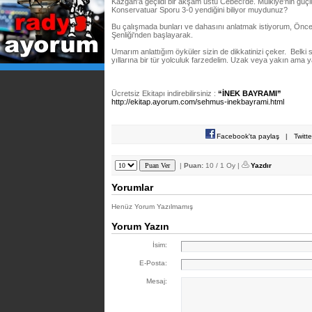
Kazgan'a geçildi bir akşam üstü Cebeci'de. Mülkiye'nin güçl
Konservatuar Sporu 3-0 yendiğini biliyor muydunuz?
Bu çalışmada bunları ve dahasını anlatmak istiyorum, Öncel
Şenliği'nden başlayarak.
Umarım anlattığım öyküler sizin de dikkatinizi çeker. Belki s
yıllarına bir tür yolculuk farzedelim. Uzak veya yakın ama
Ücretsiz Ekitapı indirebilirsiniz :
“İNEK BAYRAMI”
http://ekitap.ayorum.com/sehmus-inekbayrami.html
Facebook'ta paylaş
|
Twitt
|
Puan:
10 / 1 Oy |
Yazdır
Yorumlar
Henüz Yorum Yazılmamış
Yorum Yazın
İsim:
E-Posta:
Mesaj: