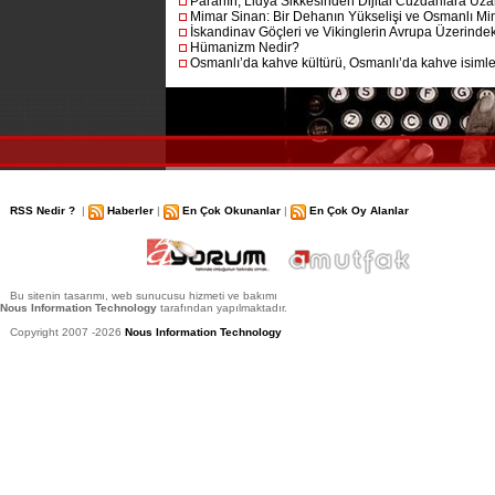
Paranın, Lidya Sikkesinden Dijital Cüzdanlara Uza
Mimar Sinan: Bir Dehanın Yükselişi ve Osmanlı Mim
İskandinav Göçleri ve Vikinglerin Avrupa Üzerindeki
Hümanizm Nedir?
Osmanlı’da kahve kültürü, Osmanlı’da kahve isimler
RSS Nedir ?
|
Haberler
|
En Çok Okunanlar
|
En Çok Oy Alanlar
Bu sitenin tasarımı, web sunucusu hizmeti ve bakımı
Nous Information Technology
tarafından yapılmaktadır.
Copyright 2007 -2026
Nous Information Technology