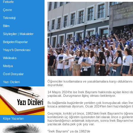
Felsefe
Çevre
Teknoloji
Bilim
Söyleşiler | Makaleler
Belgeler/Raporlar
'Hayır'lı Demokrasi
Wikileaks
Medya
Özel Dosyalar
Öğrenciler kısıtlamalara ve yasaklamalara karşı olduklarını be
Yazı Dizileri
duyurdular.
14 Mayıs 2024'te ise İnek Bayramı hakkında açılan ikinci d
yapılacak. Duruşmanın ilginç olması bekleniyor.
Bu bağlamda bugünlerde yeniden çok konuşulacak olan İne
kısaca anlatmalı diyorum. Ocak 2024'ten beri hazırladığım b
Geçmişte, kırkiki yıl önce, 1982'deki İnek Bayramı'nı öğrenc
komitesinin üç öğretim üyesinden biri olarak önce o günlerimiz
Köşe Yazarları
hazırlandığımızı anlatmak istiyorum, sonra İnek Bayramı'
yazılacak daha pek çok şey var.
“İnek Bayramı” ya da 1982'de