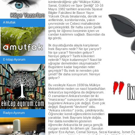
isimlendirdiğimiz gibi “Mülkiye Kültür,
Sanat, Güldürü ve Spor Şenliği” 10-16
Mayıs 1982 tarihleri arasında Siyasal
Bilgiler Fakültesi ile Basın Yayın
Yüksek Okulu binalarında, derslik ve
anfilerinde, koridorlarında, yakın
A Mutfak
çevresinde ve Cebeci mahallesinde
gerçekleştirildi. Bir hafta süren Şenlik
geniş bir öğrenci kesiminin içten ve
candan katılımını sağladı. Basından da
ilgi gördü.
İlk duyulduğunda alayla karşılanan
İnek Bayramı nedir? Ne işe yarıyor?
Ne işe yarar? Nereden geliyor?
Nereye gidiyor? Tarihi kökenleri
E-kitap Ayorum
nelerdir? Niçin kutlanmıştır? Nasıl bir
uğraşlar demetinden oluşmaktadır?
Bugünlere kadar başından neler
geçmiştir? Bu inek te nereden çıktı
şimdi? Bir daha soruyorum: Nereye
gidiyor?
Bu vesileyle Kasım 1936'da Mülkiye
Mektebi'nin neden ve nasıl İstanbul'dan
Ankara'ya taşındığına da değiniyorum.
O zamanların Ankara'sından bir-iki
"manzarayı" sunuyorum. O günlerden
bugünlere Ankara çok değişti. Evet çok
değişti: Başkentti "devkent" oldu.
"Ankara sıkıntısı" zordu, çekilmiyordu.
Radyo Ayorum
Öğrenciler kendi eğlencelerini kendileri
yarattılar. İnek Bayramı böyle doğdu.
Her dalda kendilerini gösteren
öğrenciler Ankara'da bir parça gençlik
rüzgarı estirdi. İki dirhem şiir: Savulun
geliyor Ece Ayhan, Cemal Süreya, Sezai Karakoç, İsmet Öze