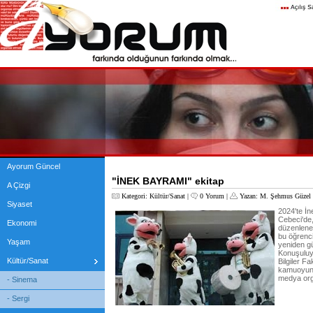
Ayorum Güncel
"İNEK BAYRAMI" ekitap
A Çizgi
Kategori:
Kültür/Sanat
|
0 Yorum
|
Yazan:
M. Şehmus Güzel
Siyaset
2024'te İ
Cebeci'de,
Ekonomi
düzenlene
bu öğrenci
Yaşam
yeniden gü
Konuşuluyo
Kültür/Sanat
Bilgiler Fa
kamuoyuna
medya organ
- Sinema
- Sergi