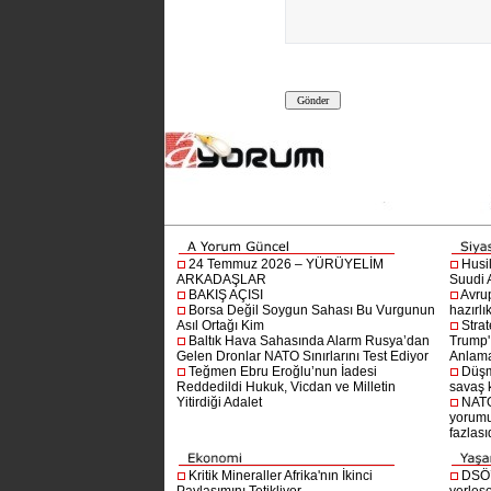
24 Temmuz 2026 – YÜRÜYELİM
Husi
ARKADAŞLAR
Suudi A
BAKIŞ AÇISI
Avru
Borsa Değil Soygun Sahası Bu Vurgunun
hazırlı
Asıl Ortağı Kim
Stra
Baltık Hava Sahasında Alarm Rusya’dan
Trump'ı
Gelen Dronlar NATO Sınırlarını Test Ediyor
Anlam
Teğmen Ebru Eroğlu’nun İadesi
Düşm
Reddedildi Hukuk, Vicdan ve Milletin
savaş 
Yitirdiği Adalet
NATO
yorumu
fazlasıd
Kritik Mineraller Afrika'nın İkinci
DSÖ’